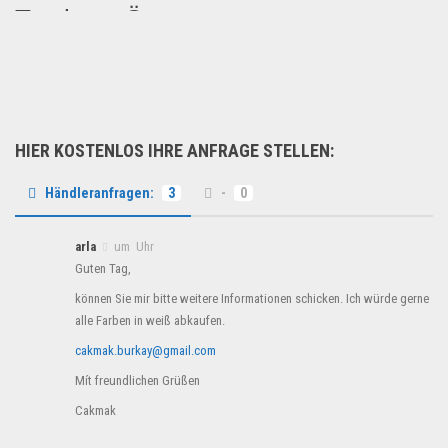
Trockner, Ö...
Wir verkaufen Weiße Ware a...
Sonderposten
HIER KOSTENLOS IHRE ANFRAGE STELLEN:
Händleranfragen:
3
-
0
arla
um Uhr
Guten Tag,
können Sie mir bitte weitere Informationen schicken. Ich würde gerne
alle Farben in weiß abkaufen.
cakmak.burkay@gmail.com
Mít freundlichen Grüßen
Cakmak