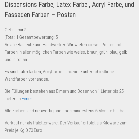
Dispensions Farbe, Latex Farbe , Acryl Farbe, und
Lebensmittel & Getränke
Fassaden Farben – Posten
Multimedia & Elektro
Münzen
Gefällt mir?:
[Total:
1
Gesamtbewertung:
5
]
Spielzeug & Games
An alle Bauleute und Handwerker. Wir wieten diesen Posten mit
Schuhe & Accessoires
Farben in allen möglichen Farben wie weiss, braun, grün, blau, gelb
Sport & Freizeit
und in rot an.
Uhren & Schmuck
Es sind Latexfarben, Acrylfarben und viele unterschiedliche
Wandfarben vorhanden.
Wohnen & Einrichten
Restposten-Angebote
Die Füllungen bestehen aus Eimern und Dosen von 1 Lieter bis 25
Lieter im
Eimer
.
Restposten für Privatpersonen
eBay Restposten kaufen
Alle Farben sind neuwertig und noch mindestens 6 Monate haltbar.
Sonderposten-Angebote
Verkauf nur als Palettenware. Der Verkauf erfolgt als Kiloware zum
Preis je Kg 0,70 Euro
Saison & Eventprodkte