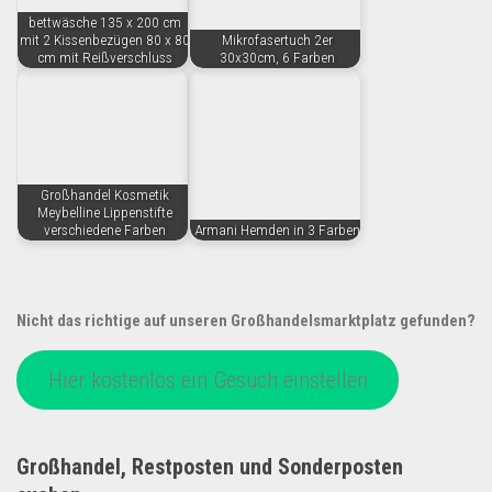
bettwäsche 135 x 200 cm
mit 2 Kissenbezügen 80 x 80
Mikrofasertuch 2er
cm mit Reißverschluss
30x30cm, 6 Farben
Großhandel Kosmetik
Meybelline Lippenstifte
verschiedene Farben
Armani Hemden in 3 Farben
Nicht das richtige auf unseren Großhandelsmarktplatz gefunden?
Hier kostenlos ein Gesuch einstellen
Großhandel, Restposten und Sonderposten