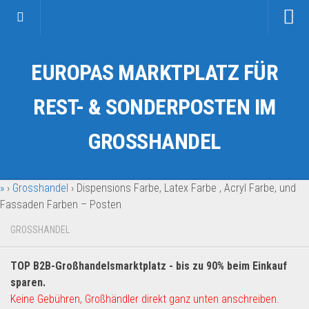
Startseite
EUROPAS MARKTPLATZ FÜR
Kategorien
Auto & Motorrad
REST- & SONDERPOSTEN IM
Drogerie & Tierbedarf
GROSSHANDEL
Fahrzeuge & Transport
Fashion & Mode
»
›
Grosshandel
›
Dispensions Farbe, Latex Farbe , Acryl Farbe, und
Garten & Werkzeug
Fassaden Farben – Posten
Geschäft, Büro & Schreibwaren
GROSSHANDEL
Geschenkartikel
Haushaltswaren
TOP B2B-Großhandelsmarktplatz - bis zu 90% beim Einkauf
Handy und Smartphone
sparen.
Keine Gebühren, Großhändler direkt ganz unten anschreiben.
Kosmetik & Pflege