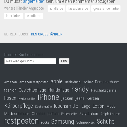
Du musst
angemeldet
sein, um einen Kommentar abzugeben.
weitere Händler Angebote:
acrylfarbe
fassadenfarbe
grosshandel farbe
latexfarben
wandfarbe
BETREUT DURCH:
DEN GROSSHÄNDLER
·
Produkt Suchmaschine
LOS
apple
Damenschuhe
Collier
Amazon
amazon restposten
Bekleidung
handy
Gesichtspflege
Handpflege
fashion
Haushaltsgeräte
iPhone
hosen
jacken
jeans
Kerzen
Hygieneartikel
Körperpflege
lebensmittel
Lego
Lotion
Mode
Küchengeräte
Modeschmuck
Playstation
Ohrringe
parfüm
Perlenkette
Ralph Lauren
restposten
Samsung
Schuhe
röcke
Schmuckset