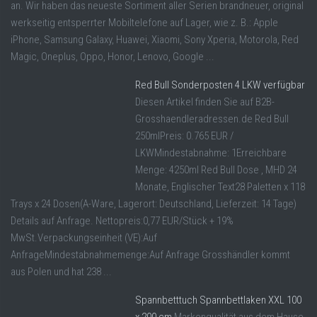
an. Wir haben das neueste Sortiment aller Serien brandneuer, original
werkseitig entsperrter Mobiltelefone auf Lager, wie z. B.: Apple
iPhone, Samsung Galaxy, Huawei, Xiaomi, Sony Xperia, Motorola, Red
Magic, Oneplus, Oppo, Honor, Lenovo, Google ...
Red Bull Sonderposten 4 LKW verfügbar
Diesen Artikel finden Sie auf B2B-
Grosshaendleradressen.de Red Bull
250mlPreis: 0.765 EUR /
LKWMindestabnahme: 1Erreichbare
Menge: 4250ml Red Bull Dose , MHD 24
Monate, Englischer Text28 Paletten x 118
Trays x 24 Dosen(A-Ware, Lagerort: Deutschland, Lieferzeit: 14 Tage)
Details auf Anfrage. Nettopreis:0,77 EUR/Stück + 19%
MwSt.Verpackungseinheit (VE):Auf
AnfrageMindestabnahmemenge:Auf Anfrage Grosshändler kommt
aus Polen und hat 238 ...
Spannbetttuch Spannbettlaken XXL 100