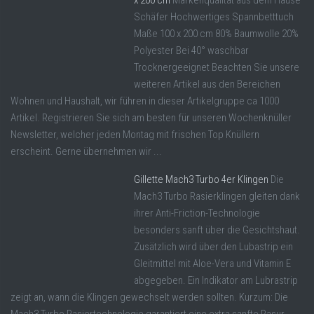
x 200 cm
Markenqualität aus dem Hause
Schäfer Hochwertiges Spannbetttuch
Maße 100 x 200 cm 80% Baumwolle 20%
Polyester Bei 40° waschbar
Trocknergeeignet Beachten Sie unsere
weiteren Artikel aus den Bereichen
Wohnen und Haushalt, wir führen in dieser Artikelgruppe ca 1000
Artikel. Registrieren Sie sich am besten für unseren Wochenknüller
Newsletter, welcher jeden Montag mit frischen Top Knüllern
erscheint. Gerne übernehmen wir ...
Gillette Mach3 Turbo 4er Klingen
Die
Mach3 Turbo Rasierklingen gleiten dank
ihrer Anti-Friction-Technologie
besonders sanft über die Gesichtshaut.
Zusätzlich wird über den Lubastrip ein
Gleitmittel mit Aloe-Vera und Vitamin E
abgegeben. Ein Indikator am Lubrastrip
zeigt an, wann die Klingen gewechselt werden sollten. Kurzum: Die