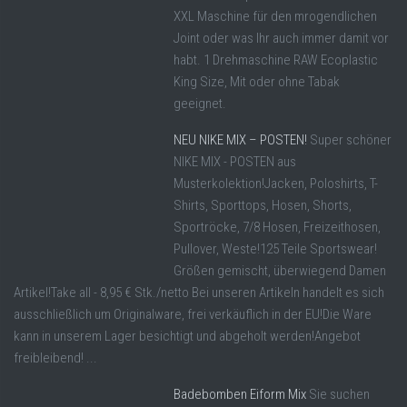
XXL Maschine für den mrogendlichen
Joint oder was Ihr auch immer damit vor
habt. 1 Drehmaschine RAW Ecoplastic
King Size, Mit oder ohne Tabak
geeignet.
NEU NIKE MIX – POSTEN!
Super schöner
NIKE MIX - POSTEN aus
Musterkolektion!Jacken, Poloshirts, T-
Shirts, Sporttops, Hosen, Shorts,
Sportröcke, 7/8 Hosen, Freizeithosen,
Pullover, Weste!125 Teile Sportswear!
Größen gemischt, überwiegend Damen
Artikel!Take all - 8,95 € Stk./netto Bei unseren Artikeln handelt es sich
ausschließlich um Originalware, frei verkäuflich in der EU!Die Ware
kann in unserem Lager besichtigt und abgeholt werden!Angebot
freibleibend! ...
Badebomben Eiform Mix
Sie suchen