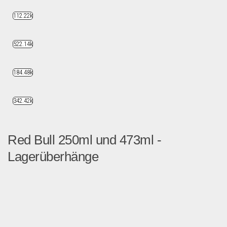
112.22k
522.14k
184.48k
342.42k
Red Bull 250ml und 473ml -
Lagerüberhänge
Diesen Artikel finden Sie ...
B2B Produkte