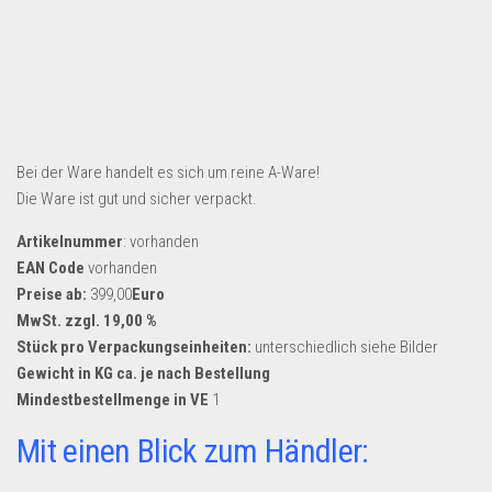
Dropshipping-Produkte
B2B Produkte
Grosshandel
Amazon
Aldi
Bei der Ware handelt es sich um reine A-Ware!
Lidl
Die Ware ist gut und sicher verpackt.
Kostenlos verkaufen
Artikelnummer
: vorhanden
EAN Code
vorhanden
Anmelden
Preise ab:
399,00
Euro
Kostenlos Registrieren
MwSt. zzgl. 19,00 %
Stück pro Verpackungseinheiten:
unterschiedlich siehe Bilder
Newsletter
Gewicht in KG ca. je nach Bestellung
Mindestbestellmenge in VE
1
Mit einen Blick zum Händler: