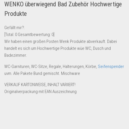
WENKO überwiegend Bad Zubehör Hochwertige
Lebensmittel & Getränke
Produkte
Multimedia & Elektro
Münzen
Gefällt mir?:
[Total:
0
Gesamtbewertung:
0
]
Spielzeug & Games
Wir haben einen großen Posten Wenk Produkte abverkauft. Dabei
Schuhe & Accessoires
handelt es sich um Hochwertige Produkte wüe WC, Dusch und
Sport & Freizeit
Badezimmer.
Uhren & Schmuck
WC-Garnituren, WC-Sitze, Regale, Halterungen, Körbe,
Seifenspender
uvm. Alle Pakete Bund gemischt. Mischware
Wohnen & Einrichten
Restposten-Angebote
VERKAUF KARTONWEISE, INHALT VARIIERT!
Originalverpackung mit EAN Auszeichnung
Restposten für Privatpersonen
eBay Restposten kaufen
Sonderposten-Angebote
Saison & Eventprodkte