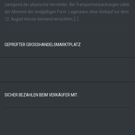
zwingend der physische Hersteller. Bei Transportverpackungen zähle
der Moment der endgültigen Form. Lagerware ohne Verkauf vor dem
12. August müsse niemand vernichten; […]
GEPRÜFTER GROSSHANDELSMARKTPLATZ
SICHER BEZAHLEN BEIM VERKÄUFER MIT: