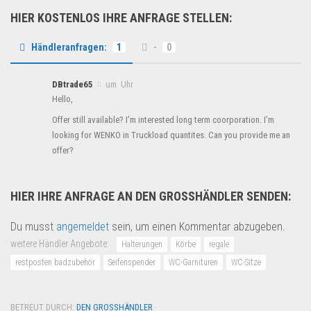
HIER KOSTENLOS IHRE ANFRAGE STELLEN:
Händleranfragen:
1
-
0
DBtrade65
um Uhr
Hello,
Offer still available? I’m interested long term coorporation. I’m
looking for WENKO in Truckload quantites. Can you provide me an
offer?
HIER IHRE ANFRAGE AN DEN GROSSHÄNDLER SENDEN:
Du musst
angemeldet
sein, um einen Kommentar abzugeben.
weitere Händler Angebote:
Halterungen
Körbe
regale
restposten badzubehör
Seifenspender
WC-Garnituren
WC-Sitze
BETREUT DURCH:
DEN GROSSHÄNDLER
·