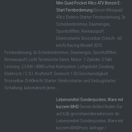
Mini Quad Pocket 49cc ATV Benzin E-
Start Fernbedienung
Benzin-Miniquad
49cc Elektro-Starter Fernbedienung, 3x
Scheibenbremse, Daumengas,
Sportluftfilter, Rennauspuff,
Elektrostarter Drosselbar (5 km/h - 60
km/h) Racing-Modell 2015
Fernbedienung, 3x Scheibenbremse, Daumengas, Sportluftfilter,
Rennauspuff, Licht Technische Daten: Motor: 1-Zylinder 2-Takt
Leistung: 2,5 KW / 8000 u/min Kühlsystem: Luftgekühlt Zündung:
Elektrisch / C.D.I. Kraftstoff: Gemisch 1:50 Geschwindigkeit:
Drosselbar (5-60km/h) Starter: Elektrostarter und Seilzugstarter
Schaltung: Automatisch (kein ...
Lebensmittel Sonderposten, Ware mit
kurzem MHD
Diesen Artikel finden Sie
auf b2b-grosshaendleradressen.de
Lebensmittel Sonderposten, Ware mit
kurzem MHDPreis: Anfrage /