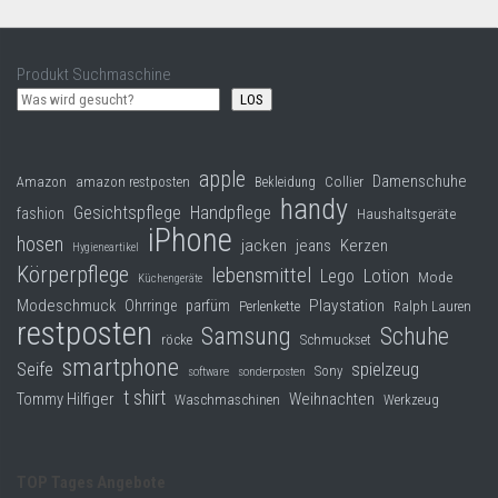
Produkt Suchmaschine
LOS
apple
Damenschuhe
Collier
Amazon
amazon restposten
Bekleidung
handy
Gesichtspflege
Handpflege
fashion
Haushaltsgeräte
iPhone
hosen
jacken
jeans
Kerzen
Hygieneartikel
Körperpflege
lebensmittel
Lego
Lotion
Mode
Küchengeräte
Modeschmuck
Playstation
Ohrringe
parfüm
Perlenkette
Ralph Lauren
restposten
Samsung
Schuhe
röcke
Schmuckset
smartphone
Seife
spielzeug
Sony
software
sonderposten
t shirt
Tommy Hilfiger
Weihnachten
Waschmaschinen
Werkzeug
TOP Tages Angebote