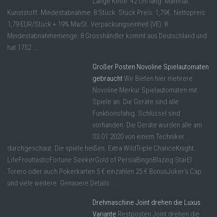
Länge Kette: 42 cm lang. Material:
Kunststoff. Mindestabnahme: 8 Stück. Stück Preis: 1,79€. Nettopreis:
1,79 EUR/Stück + 19% MwSt. Verpackungseinheit (VE): 8
Mindestabnahmemenge: 8 Grosshändler kommt aus Deutschland und
hat 1752 ...
Großer Posten Novoline Spielautomaten
gebraucht
Wir Bieten hier mehrere
Novoline Merkur Spielautomaten mit
Spiele an. Die Geräte sind alle
Funktionsfähig. Schlüssel sind
vorhanden. Die Geräte wurden alle am
03.01.2020 von einem Techniker
durchgeschaut. Die spiele heißen. Extra WildTriple ChanceKnight
LifeFrouttasticFortune SeekerGold of PersiaBingoBlazing StarEl
Torero oder auch Pokerkarten 5 € einzahlen 25 € BonusJoker's Cap
und viele weitere. Genauere Details ...
Drehmaschine Joint drehen die Luxus
Variante
Restposten Joint drehen die