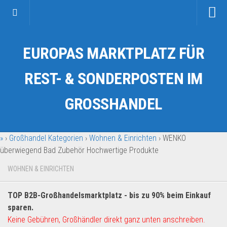
Startseite
EUROPAS MARKTPLATZ FÜR
Kategorien
Auto & Motorrad
REST- & SONDERPOSTEN IM
Drogerie & Tierbedarf
GROSSHANDEL
Fahrzeuge & Transport
Fashion & Mode
»
›
Großhandel Kategorien
›
Wohnen & Einrichten
›
WENKO
Garten & Werkzeug
überwiegend Bad Zubehör Hochwertige Produkte
Geschäft, Büro & Schreibwaren
WOHNEN & EINRICHTEN
Geschenkartikel
Haushaltswaren
TOP B2B-Großhandelsmarktplatz - bis zu 90% beim Einkauf
Handy und Smartphone
sparen.
Keine Gebühren, Großhändler direkt ganz unten anschreiben.
Kosmetik & Pflege