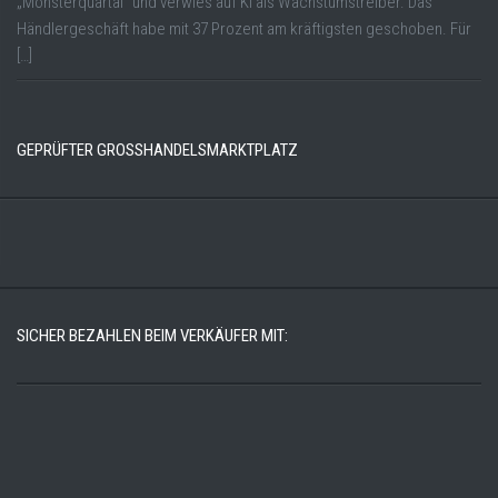
„Monsterquartal“ und verwies auf KI als Wachstumstreiber. Das
Händlergeschäft habe mit 37 Prozent am kräftigsten geschoben. Für
[…]
GEPRÜFTER GROSSHANDELSMARKTPLATZ
SICHER BEZAHLEN BEIM VERKÄUFER MIT: