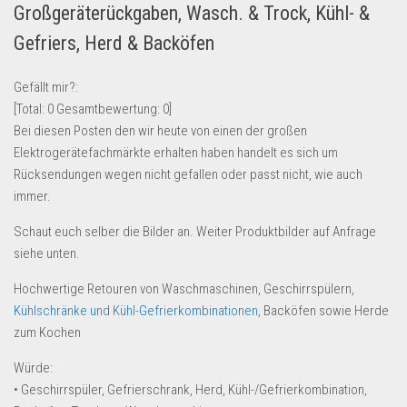
Großgeräterückgaben, Wasch. & Trock, Kühl- &
Lebensmittel & Getränke
Gefriers, Herd & Backöfen
Multimedia & Elektro
Münzen
Gefällt mir?:
[Total:
0
Gesamtbewertung:
0
]
Spielzeug & Games
Bei diesen Posten den wir heute von einen der großen
Schuhe & Accessoires
Elektrogerätefachmärkte erhalten haben handelt es sich um
Sport & Freizeit
Rücksendungen wegen nicht gefallen oder passt nicht, wie auch
immer.
Uhren & Schmuck
Schaut euch selber die Bilder an. Weiter Produktbilder auf Anfrage
Wohnen & Einrichten
siehe unten.
Restposten-Angebote
Hochwertige Retouren von Waschmaschinen, Geschirrspülern,
Restposten für Privatpersonen
Kühlschränke und Kühl-Gefrierkombinationen
, Backöfen sowie Herde
eBay Restposten kaufen
zum Kochen
Sonderposten-Angebote
Würde:
Saison & Eventprodkte
• Geschirrspüler, Gefrierschrank, Herd, Kühl-/Gefrierkombination,