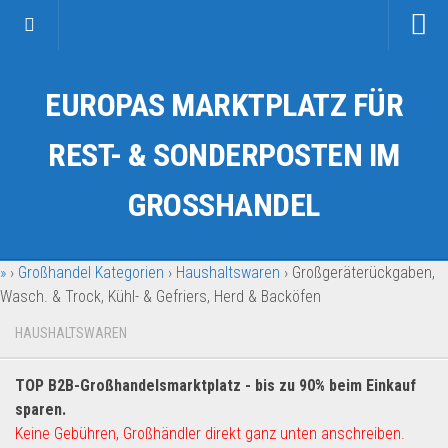
Startseite
EUROPAS MARKTPLATZ FÜR
Kategorien
Auto & Motorrad
REST- & SONDERPOSTEN IM
Drogerie & Tierbedarf
GROSSHANDEL
Fahrzeuge & Transport
Fashion & Mode
»
›
Großhandel Kategorien
›
Haushaltswaren
›
Großgeräterückgaben,
Garten & Werkzeug
Wasch. & Trock, Kühl- & Gefriers, Herd & Backöfen
Geschäft, Büro & Schreibwaren
HAUSHALTSWAREN
Geschenkartikel
Haushaltswaren
TOP B2B-Großhandelsmarktplatz - bis zu 90% beim Einkauf
Handy und Smartphone
sparen.
Keine Gebühren, Großhändler direkt ganz unten anschreiben.
Kosmetik & Pflege