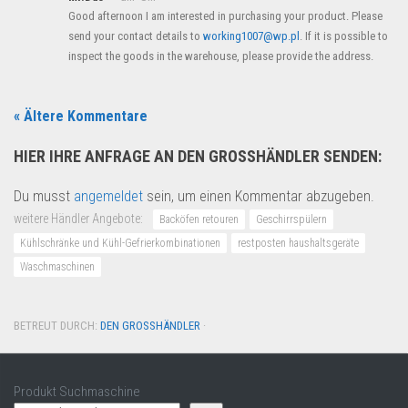
Good afternoon I am interested in purchasing your product. Please
send your contact details to
working1007@wp.pl
. If it is possible to
inspect the goods in the warehouse, please provide the address.
« Ältere Kommentare
HIER IHRE ANFRAGE AN DEN GROSSHÄNDLER SENDEN:
Du musst
angemeldet
sein, um einen Kommentar abzugeben.
weitere Händler Angebote:
Backöfen retouren
Geschirrspülern
Kühlschränke und Kühl-Gefrierkombinationen
restposten haushaltsgeräte
Waschmaschinen
BETREUT DURCH:
DEN GROSSHÄNDLER
·
Produkt Suchmaschine