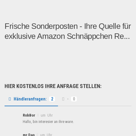
Frische Sonderposten - Ihre Quelle für
exklusive Amazon Schnäppchen Re...
Willkommen bei Frische Son...
Restposten
HIER KOSTENLOS IHRE ANFRAGE STELLEN:
Händleranfragen:
2
-
0
RobBor
um Uhr
Hallo, bin interesier an ihre ware.
mr.Dao
um Uhr