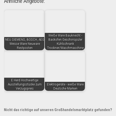
Ähnliche Angebote:
Weiße Ware Bauknecht -
NEU SIEMENS, BOSCH, AEG
Backofen Geschirrspüler
Weisse Ware Neuware
Kühlschrank
Restposten
Trockner/Waschmaschine
E Herd Hochwertige
Ausstellungsstücke zum
Elektrogeräte - weiße Ware
Verzugspreis
Deutsche Marken
Nicht das richtige auf unseren Großhandelsmarktplatz gefunden?