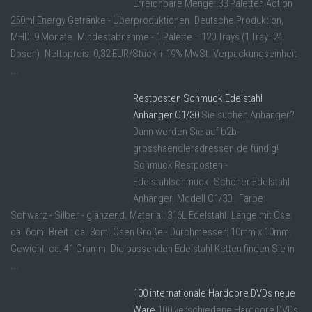
Erreichbare Menge: 33 Paletten Action
250ml Energy Getränke - Überproduktionen. Deutsche Produktion,
MHD: 9 Monate. Mindestabnahme - 1 Palette = 120 Trays (1 Tray=24
Dosen). Nettopreis: 0,32 EUR/Stück + 19% MwSt. Verpackungseinheit
...
Restposten Schmuck Edelstahl
Anhänger C1/30
Sie suchen Anhänger?
Dann werden Sie auf b2b-
grosshaendleradressen.de fündig!
Schmuck Restposten -
Edelstahlschmuck. Schöner Edelstahl
Anhänger. Modell C1/30 . Farbe:
Schwarz - Silber - glänzend. Material: 316L Edelstahl. Länge mit Öse:
ca. 6cm. Breit : ca. 3cm. Ösen Größe - Durchmesser: 10mm x 10mm.
Gewicht: ca. 41 Gramm. Die passenden Edelstahl Ketten finden Sie in
...
100 internationale Hardcore DVDs neue
Ware
100 verschiedene Hardcore DVDs