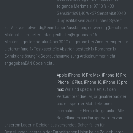
folgende Merkmale: 97,10 % <33
Sensitivität91,40 % <37 Sensitivität99,40
% SpezifitätKein zusätzliches System
zur Analyse notwendigKeine Labor Ausstattung notwendig (benötigtes
Material ist im Lieferumfang enthalten)Ergebnis in 15
MinutenLagertemperatur 4 bis 30 °C (Lagerung bei Zimmertemperatur
Lieferumfang:1x Testkasette1x Abstrich besteck1x Röhrchen1x
Extraktionslösung1x Gebrauchsanweisung Artikelnummer nicht
angegebenEAN Code nicht ...
Apple iPhone 16 Pro Max, iPhone 16 Pro,
iPhone 16 Plus, iPhone 16, iPhone 15 pro
max
Wir sind spezialisiert auf den
Verkauf brandneuer, originalverpackter
und entsperrter Mobiltelefone mit
internationaler Herstellergarantie. Alle
Bestellungen aus Europa werden von
unserem Lager in Belgien aus versendet. Daher fallen für
Bestellungen innerhalb der Europäischen Union keine Zollgebühren