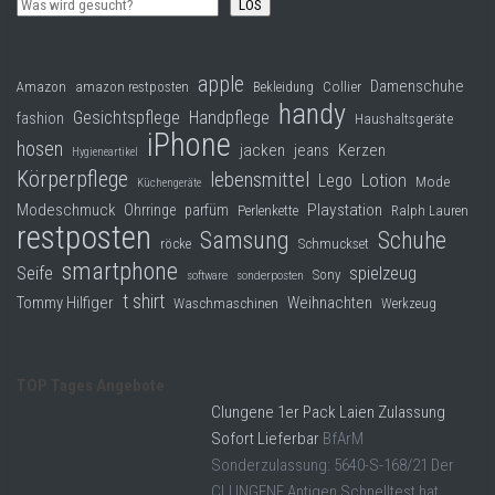
LOS
apple
Damenschuhe
Collier
Amazon
amazon restposten
Bekleidung
handy
Gesichtspflege
Handpflege
fashion
Haushaltsgeräte
iPhone
hosen
jacken
jeans
Kerzen
Hygieneartikel
Körperpflege
lebensmittel
Lego
Lotion
Mode
Küchengeräte
Modeschmuck
Playstation
Ohrringe
parfüm
Perlenkette
Ralph Lauren
restposten
Samsung
Schuhe
röcke
Schmuckset
smartphone
Seife
spielzeug
Sony
software
sonderposten
t shirt
Tommy Hilfiger
Weihnachten
Waschmaschinen
Werkzeug
TOP Tages Angebote
Clungene 1er Pack Laien Zulassung
Sofort Lieferbar
BfArM
Sonderzulassung: 5640-S-168/21 Der
CLUNGENE Antigen Schnelltest hat