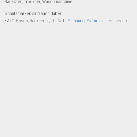
Backofen, Trockner, Waschmaschine
Dropshipping-Produkte
B2B Produkte
Schutzmarken sind auch dabei:
• AEG, Bosch, Bauknecht, LG, Neff,
Samsung
,
Siemens
, Hanseatic
Grosshandel
Amazon
Aldi
Lidl
Kostenlos verkaufen
Anmelden
Kostenlos Registrieren
Newsletter