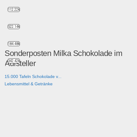
112.22k
522.14k
184.48k
Sonderposten Milka Schokolade im
Aufsteller
342.42k
15.000 Tafeln Schokolade v...
Lebensmittel & Getränke