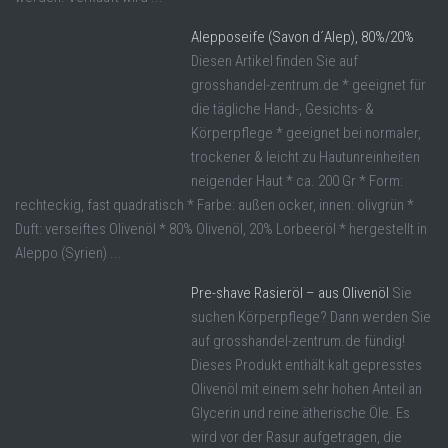
Alepposeife (Savon d´Alep), 80%/20%
Diesen Artikel finden Sie auf
grosshandel-zentrum.de * geeignet für
die tägliche Hand-, Gesichts- &
Körperpflege * geeignet bei normaler,
trockener & leicht zu Hautunreinheiten
neigender Haut * ca. 200 Gr * Form:
rechteckig, fast quadratisch * Farbe: außen ocker, innen: olivgrün *
Duft: verseiftes Olivenöl * 80% Olivenöl, 20% Lorbeeröl * hergestellt in
Aleppo (Syrien) ...
Pre-shave Rasieröl – aus Olivenöl
Sie
suchen Körperpflege? Dann werden Sie
auf grosshandel-zentrum.de fündig!
Dieses Produkt enthält kalt gepresstes
Olivenöl mit einem sehr hohen Anteil an
Glycerin und reine ätherische Öle. Es
wird vor der Rasur aufgetragen, die