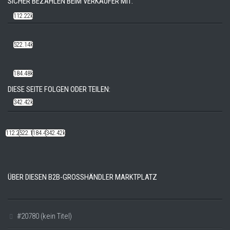
SICHER BEZAHLEN BEIM VERKÄUFER MIT:
112.22k
522.14k
184.48k
DIESE SEITE FOLGEN ODER TEILEN:
342.42k
112.22k
522.14k
184.48k
342.42k
ÜBER DIESEN B2B-GROSSHÄNDLER MARKTPLATZ
#20780 (kein Titel)