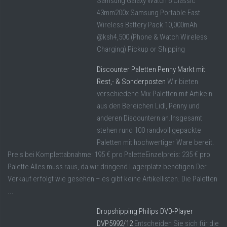
Samsung Galaxy Watch 6 Classic
43mm200x Samsung Portable Fast
Wireless Battery Pack 10,000mAh
@ksh4,500 (Phone & Watch Wireless
Charging) Pickup or Shipping
Discounter Paletten Penny Markt mit
Rest,- & Sonderposten
Wir bieten
verschiedene Mix-Paletten mit Artikeln
aus den Bereichen Lidl, Penny und
anderen Discountern an.Insgesamt
stehen rund 100 randvoll gepackte
Paletten mit hochwertiger Ware bereit.
Preis bei Komplettabnahme: 195 € pro PaletteEinzelpreis: 235 € pro
Palette Alles muss raus, da wir dringend Lagerplatz benötigen.Der
Verkauf erfolgt wie gesehen – es gibt keine Artikellisten. Die Paletten
...
Dropshipping Philips DVD-Player
DVP5992/12
Entscheiden Sie sich für die