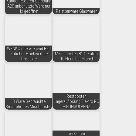
Kundenretouren Samsung
A20 unbenutzte Ware nur
1x geöffnet
Palettenware Glaswaren
WENKO überwiegend Bad
Zubehör Hochwertige
Mischposten 81 Geräte +
Produkte
10 Neue Ladekabel
Restposten
B Ware Gebrauchte
Lagerauflösung Elektro PC
Smartphones Mischposten
HIFI INSOLVENZ
verkaufen