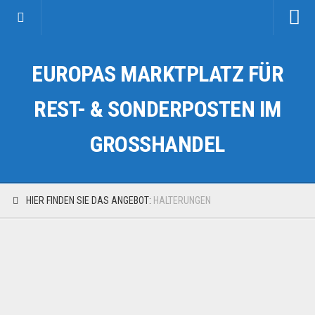
Startseite
EUROPAS MARKTPLATZ FÜR
Kategorien
Auto & Motorrad
REST- & SONDERPOSTEN IM
Drogerie & Tierbedarf
GROSSHANDEL
Fahrzeuge & Transport
Fashion & Mode
Garten & Werkzeug
HIER FINDEN SIE DAS ANGEBOT:
HALTERUNGEN
Geschäft, Büro & Schreibwaren
Geschenkartikel
Haushaltswaren
Handy und Smartphone
Kosmetik & Pflege