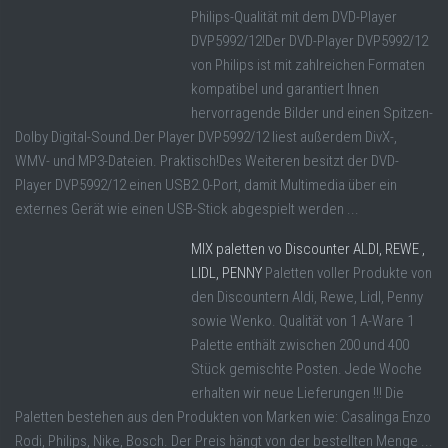
Philips-Qualität mit dem DVD-Player
DVP5992/12!Der DVD-Player DVP5992/12
von Philips ist mit zahlreichen Formaten
kompatibel und garantiert Ihnen
hervorragende Bilder und einen Spitzen-
Dolby Digital-Sound.Der Player DVP5992/12 liest außerdem DivX-,
WMV- und MP3-Dateien. Praktisch!Des Weiteren besitzt der DVD-
Player DVP5992/12 einen USB2.0-Port, damit Multimedia über ein
externes Gerät wie einen USB-Stick abgespielt werden ...
MIX paletten vo Discounter ALDI, REWE ,
LIDL, PENNY
Paletten voller Produkte von
den Discountern Aldi, Rewe, Lidl, Penny
sowie Wenko. Qualität von 1 A-Ware 1
Palette enthält zwischen 200 und 400
Stück gemischte Posten. Jede Woche
erhalten wir neue Lieferungen !!! Die
Paletten bestehen aus den Produkten von Marken wie: Casalinga Enzo
Rodi, Philips, Nike, Bosch. Der Preis hängt von der bestellten Menge ...