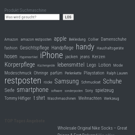
Produkt Suchmaschine
LOS
apple
Damenschuhe
Collier
Amazon
amazon restposten
Bekleidung
handy
Gesichtspflege
Handpflege
fashion
Haushaltsgeräte
iPhone
hosen
jacken
jeans
Kerzen
Hygieneartikel
Körperpflege
lebensmittel
Lego
Lotion
Mode
Küchengeräte
Modeschmuck
Playstation
Ohrringe
parfüm
Perlenkette
Ralph Lauren
restposten
Samsung
Schuhe
röcke
Schmuckset
smartphone
Seife
spielzeug
Sony
software
sonderposten
t shirt
Tommy Hilfiger
Weihnachten
Waschmaschinen
Werkzeug
TOP Tages Angebote
Wholesale Original Nike Socks – Great