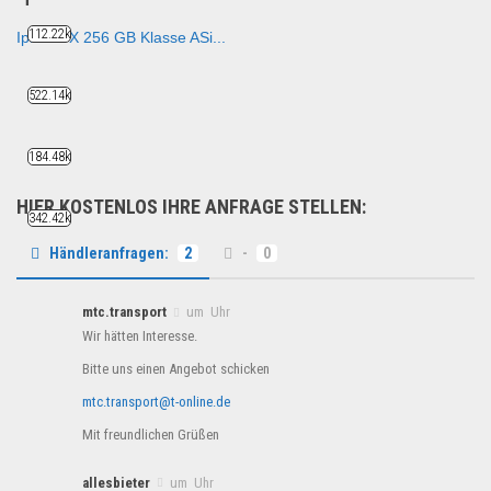
112.22k
Iphone X 256 GB Klasse ASi...
Handy und Smartphone
522.14k
184.48k
HIER KOSTENLOS IHRE ANFRAGE STELLEN:
342.42k
Händleranfragen:
2
-
0
mtc.transport
um Uhr
Wir hätten Interesse.
Bitte uns einen Angebot schicken
mtc.transport@t-online.de
Mit freundlichen Grüßen
allesbieter
um Uhr