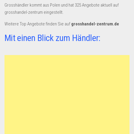
Dropshipping-Produkte
Grosshändler kommt aus Polen und hat 325 Angebote aktuell auf
B2B Produkte
grosshandel-zentrum eingestellt.
Grosshandel
Weitere Top Angebote finden Sie auf
grosshandel-zentrum.de
Amazon
Mit einen Blick zum Händler:
Aldi
Lidl
Kostenlos verkaufen
Anmelden
Kostenlos Registrieren
Newsletter