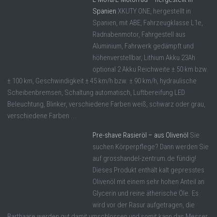
Spanien
XKUTY ONE, hergestellt in
Spanien, mit ABE, Fahrzeugklasse L1e,
Radnabenmotor, Fahrgestell aus
Aluminium, Fahrwerk gedämpft und
höhenverstellbar, Lithium Akku 23Ah
optional 2 Akku Reichweite ± 50 km bzw.
± 100 km, Geschwindigkeit ± 45 km/h bzw. ± 90 km/h, hydraulische
Scheibenbremsen, Schaltung automatisch, Luftbereifung LED
Beleuchtung, Blinker, verschiedene Farben weiß, schwarz oder grau,
verschiedene Farben ...
Pre-shave Rasieröl – aus Olivenöl
Sie
suchen Körperpflege? Dann werden Sie
auf grosshandel-zentrum.de fündig!
Dieses Produkt enthält kalt gepresstes
Olivenöl mit einem sehr hohen Anteil an
Glycerin und reine ätherische Öle. Es
wird vor der Rasur aufgetragen, die
Barthaare werden gut damit umschlossen und somit kann das Messer