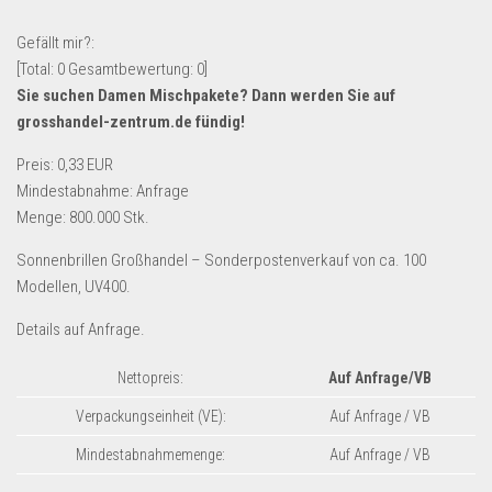
Lebensmittel & Getränke
Gefällt mir?:
Multimedia & Elektro
[Total:
0
Gesamtbewertung:
0
]
Sie suchen Damen Mischpakete? Dann werden Sie auf
Münzen
grosshandel-zentrum.de
fündig!
Spielzeug & Games
Preis: 0,33 EUR
Schuhe & Accessoires
Mindestabnahme: Anfrage
Sport & Freizeit
Menge: 800.000 Stk.
Uhren & Schmuck
Sonnenbrillen Großhandel – Sonderpostenverkauf von ca. 100
Wohnen & Einrichten
Modellen, UV400.
Restposten-Angebote
Details auf Anfrage.
Restposten für Privatpersonen
Nettopreis:
Auf Anfrage
/VB
eBay Restposten kaufen
Verpackungseinheit (VE):
Auf Anfrage / VB
Sonderposten-Angebote
Mindestabnahmemenge:
Auf Anfrage / VB
Saison & Eventprodkte