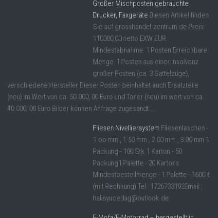
Großer Mischposten gebrauchte
Drucker, Faxgeräte
Diesen Artikel finden
Sie auf grosshandel-zentrum.de Preis:
110000,00 netto EXW EUR
Mindestabnahme: 1 Posten Erreichbare
Menge: 1 Posten aus einer Insolvenz
großer Posten (ca. 3 Sattelzüge),
verschiedene Hersteller Dieser Posten beinhaltet auch Ersatzteile
(neu) im Wert von ca. 50.000, 00 Euro und Toner (neu) im wert von ca.
40.000, 00 Euro Bilder können Anfrage zugesandt ...
Fliesen Nivelliersystem
Fliesenlaschen -
1.oo mm , 1.50 mm , 2.00 mm , 3.00 mm 1
Packung - 100 Stk.1 Karton - 50
Packung1 Palette - 20 Kartons
Mindestbestellmenge - 1 Palette - 1600 €
(mit Rechnung) Tel : 1726733193Email :
halisyucedag@outlook.de
E-Mofa/E-Motorrad – hergestellt in