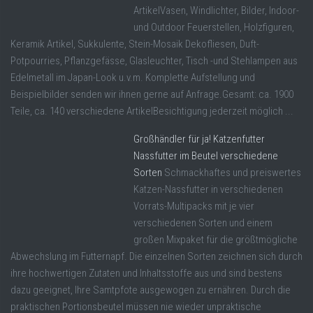
ArtikelVasen, Windlichter, Bilder, Indoor-
und Outdoor Feuerstellen, Holzfiguren,
Keramik Artikel, Sukkulente, Stein-Mosaik Dekofliesen, Duft-
Potpourries, Pflanzgefässe, Glasleuchter, Tisch -und Stehlampen aus
Edelmetall im Japan-Look u.v.m. Komplette Aufstellung und
Beispielbilder senden wir ihnen gerne auf Anfrage.Gesamt: ca. 1900
Teile, ca. 140 verschiedene ArtikelBesichtigung jederzeit möglich ...
Großhändler für ja! Katzenfutter
Nassfutter im Beutel verschiedene
Sorten
Schmackhaftes und preiswertes
Katzen-Nassfutter in verschiedenen
Vorrats-Multipacks mit je vier
verschiedenen Sorten und einem
großen Mixpaket für die größtmögliche
Abwechslung im Futternapf. Die einzelnen Sorten zeichnen sich durch
ihre hochwertigen Zutaten und Inhaltsstoffe aus und sind bestens
dazu geeignet, Ihre Samtpfote ausgewogen zu ernähren. Durch die
praktischen Portionsbeutel müssen nie wieder unpraktische