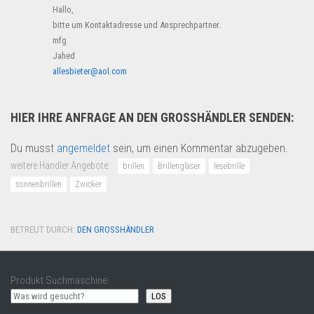
Hallo,
bitte um Kontaktadresse und Ansprechpartner.
mfg
Jahed
allesbieter@aol.com
HIER IHRE ANFRAGE AN DEN GROSSHÄNDLER SENDEN:
Du musst
angemeldet
sein, um einen Kommentar abzugeben.
weitere Händler Angebote:
brillen
Brillengläser
lesebrille
sonnenbrillen
Zwicker
BETREUT DURCH:
DEN GROSSHÄNDLER
·
Produkt Suchmaschine
LOS