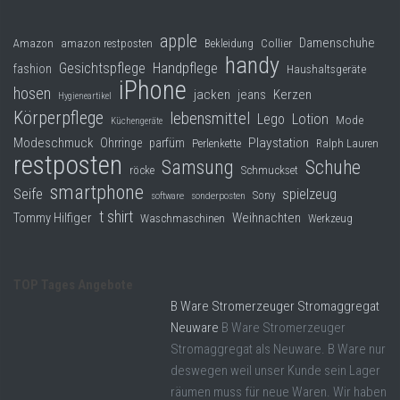
apple
Damenschuhe
Collier
Amazon
amazon restposten
Bekleidung
handy
Gesichtspflege
Handpflege
fashion
Haushaltsgeräte
iPhone
hosen
jacken
jeans
Kerzen
Hygieneartikel
Körperpflege
lebensmittel
Lego
Lotion
Mode
Küchengeräte
Modeschmuck
Playstation
Ohrringe
parfüm
Perlenkette
Ralph Lauren
restposten
Samsung
Schuhe
röcke
Schmuckset
smartphone
Seife
spielzeug
Sony
software
sonderposten
t shirt
Tommy Hilfiger
Weihnachten
Waschmaschinen
Werkzeug
TOP Tages Angebote
B Ware Stromerzeuger Stromaggregat
Neuware
B Ware Stromerzeuger
Stromaggregat als Neuware. B Ware nur
deswegen weil unser Kunde sein Lager
räumen muss für neue Waren. Wir haben