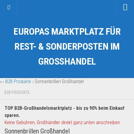
Startseite
EUROPAS MARKTPLATZ FÜR
Kategorien
Auto & Motorrad
REST- & SONDERPOSTEN IM
Drogerie & Tierbedarf
GROSSHANDEL
Fahrzeuge & Transport
Fashion & Mode
»
›
B2B Produkte
›
Sonnenbrillen Großhandel
Garten & Werkzeug
Geschäft, Büro & Schreibwaren
B2B PRODUKTE
Geschenkartikel
TOP B2B-Großhandelsmarktplatz - bis zu 90% beim Einkauf
Haushaltswaren
sparen.
Handy und Smartphone
Keine Gebühren, Großhändler direkt ganz unten anschreiben.
Sonnenbrillen Großhandel
Kosmetik & Pflege