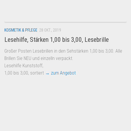
Dropshipping-Produkte
B2B Produkte
Grosshandel
KOSMETIK & PFLEGE
28 OKT., 2019
Amazon
Lesehilfe, Stärken 1,00 bis 3,00, Lesebrille
Aldi
Großer Posten Lesebrillen in den Sehstärken 1,00 bis 3,00. Alle
Lidl
Brillen Sie NEU und einzelln verpackt.
Kostenlos verkaufen
Lesehilfe Kunststoff,
1,00 bis 3,00, sortiert
→ zum Angebot
Anmelden
Kostenlos Registrieren
Newsletter