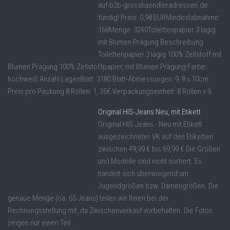
auf b2b-grosshaendleradressen.de
fündig! Preis: 0,98 EURMindestabnahme:
168Menge: 3240Toilettenpapier 3 lagig
mit Blumen Prägung Beschreibung
Toilettenpapier 3 lagig 100% Zellstoff mit
Blumen Prägung 100% Zellstoffpapier, mit Blumen Prägung Farbe:
hochweiß Anzahl LagenBlatt: 3180 Blatt-Abmessungen: 9, 8 x 10cm
Preis pro Packung 8 Rollen: 1, 35€ Verpackungseinheit: 8 Rollen x 9 ...
Original HIS-Jeans Neu, mit Etikett
Original HIS Jeans - Neu mit Etikett
ausgezeichneter VK auf den Etiketten
zwischen 49,99 € bis 69,99 € Die Größen
und Modelle sind nicht sortiert. Es
handelt sich überwiegend um
Jugendgrößen bzw. Damengrößen. Die
genaue Menge (ca. 65 Jeans) teilen wir Ihnen bei der
Rechnungsstellung mit, da Zwischenverkauf vorbehalten. Die Fotos
zeigen nur einen Teil ...