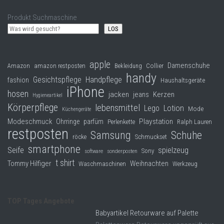
Produkt Suchmaschine
LOS
apple
Damenschuhe
Collier
Amazon
amazon restposten
Bekleidung
handy
Gesichtspflege
Handpflege
fashion
Haushaltsgeräte
iPhone
hosen
jacken
jeans
Kerzen
Hygieneartikel
Körperpflege
lebensmittel
Lego
Lotion
Mode
Küchengeräte
Modeschmuck
Playstation
Ohrringe
parfüm
Perlenkette
Ralph Lauren
restposten
Samsung
Schuhe
röcke
Schmuckset
smartphone
Seife
spielzeug
Sony
software
sonderposten
t shirt
Tommy Hilfiger
Weihnachten
Waschmaschinen
Werkzeug
TOP Tages Angebote
Babyartikel Retourware auf Palette