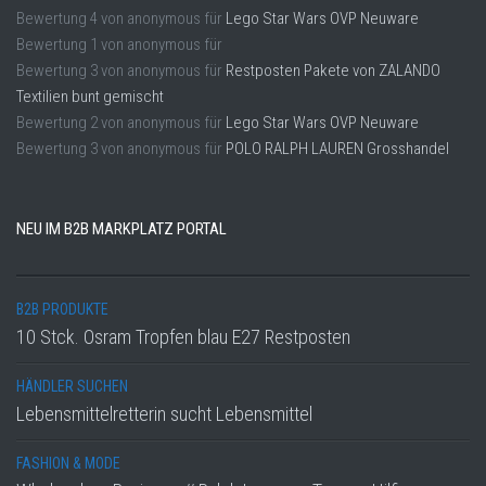
Bewertung
4
von
anonymous
für
Lego Star Wars OVP Neuware
Bewertung
1
von
anonymous
für
Bewertung
3
von
anonymous
für
Restposten Pakete von ZALANDO
Textilien bunt gemischt
Bewertung
2
von
anonymous
für
Lego Star Wars OVP Neuware
Bewertung
3
von
anonymous
für
POLO RALPH LAUREN Grosshandel
NEU IM B2B MARKPLATZ PORTAL
B2B PRODUKTE
10 Stck. Osram Tropfen blau E27 Restposten
HÄNDLER SUCHEN
Lebensmittelretterin sucht Lebensmittel
FASHION & MODE