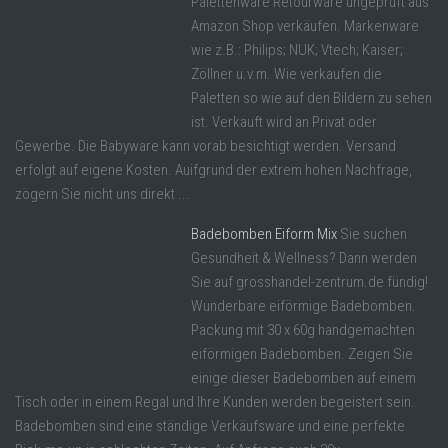
Palettenware Retourware ungeprüft aus
Amazon Shop verkäufen. Markenware
wie z.B.: Philips; NUK; Vtech; Kaiser;
Zöllner u.v.m. Wie verkaufen die
Paletten so wie auf den Bildern zu sehen
ist. Verkauft wird an Privat oder
Gewerbe. Die Babyware kann vorab besichtigt werden. Versand
erfolgt auf eigene Kosten. Auifgrund der extrem hohen Nachfrage,
zögern Sie nicht uns direkt ...
Badebomben Eiform Mix
Sie suchen
Gesundheit & Wellness? Dann werden
Sie auf grosshandel-zentrum.de fündig!
Wunderbare eiförmige Badebomben.
Packung mit 30 x 60g handgemachten
eiförmigen Badebomben. Zeigen Sie
einige dieser Badebomben auf einem
Tisch oder in einem Regal und Ihre Kunden werden begeistert sein.
Badebomben sind eine ständige Verkäufsware und eine perfekte