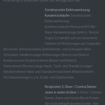
Pick-me-up in schlechten Zeiten. Auf Anfrage auch 30x ...
Sonderposten Elektrowerkzeug
Kundenrückläufer
Sonderposten
Elektrowerkzeug -
Kundenrückläufer/Retouren B/C Mix
Ware Handwerkzeuge Elektro / Benzin
Sägen, Es handelt sich um unsortierte
Paletten mit Werkzeugen aus folgenden
Bereichen: Bohrmaschinen, Bohrhämmer- und Schrauber Akku
Schrauber Handkreissägen Kettensägen (Benzin und Elektro)
Kompressoren Heckenscheren (Benzin und Elektro)
Generatoren/Stromerzeuge Hand-, Tisch- und Standkreissägen
Netzbetriebene Hand- und Standbohrmaschinen Winkelschleifer ,
Hochdruckreiniger u.s.w. Ersatz- und Zubehörteile ...
Restposten S.Oliver / Comma Damen
Jeans in vielen Größen
S.Oliver / Comma
Damen Jeans und Hosen Mix im Posten
der nicht verkauft werden konnte. Hier