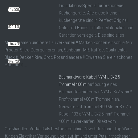
Liquidations-Special für brandneue
112.22k
Küchengeräte. Alle diese kleinen
Küchengeräte sind in Perfect Original
522.14k
Coloured Boxes mit allen Materialien und
Garantien versiegelt. Dies sind alles
Markennamen und bereit zu verkaufen !! Marken können einschließen:
184.48k
Proctor Silex, George Foreman, Sunbeam, MR. Kaffee, Continental,
Black & Decker, Riva, Croc Pot und andere !! Erwarten Sie ein schönes
342.42k
Sortiment ...
Baumarktware Kabel NYM-J 3×2,5
Trommel 400 m
Auflösung eines
Baumarktes bieten wir NYM-J 3x2,5 mm²
Profitrommel 400 m Trommeln an.
Neuware auf Trommel 400 Meter 3 x 2,5
Kabel. 133 x NYM-J 3x2,5 mm² Trommel
400 m zu verkaufen. Direkt vom
Großhändler. Verkauf als Restposten ohne Gewehrleistung. Top Ware
für den Elektriker Verlegung über, auf, im und unter Putz in trockenen,