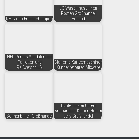
LG Waschmaschinen
Posten Großhandel
NEU John Frieda Shampoo
Holland
NEU Pumps Sandalen mit
Pailletten und
Clatronic Kaffeemaschinen
Reißverschluß
Kundenretouren Mixware
Bunte Silikon Uhren
Armbanduhr Damen Herren
Sonnenbrillen Großhandel
Jelly Großhandel