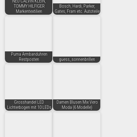
NEU CALVIN KLEIN,
TOMMY HILFIGER
Bosch, Hardi, Parker,
Markentextilien
Gates, Fram etc. Autoteile
Puma Armbanduhren
Restposten
guess_sonnenbrillen
Grosshandel LED
Damen Blusen Mix Vero
Lichterbogen mit 10 LEDs
Moda (6 Modelle)