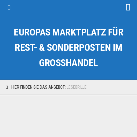
Startseite
EUROPAS MARKTPLATZ FÜR
Kategorien
Auto & Motorrad
REST- & SONDERPOSTEN IM
Drogerie & Tierbedarf
GROSSHANDEL
Fahrzeuge & Transport
Fashion & Mode
Garten & Werkzeug
HIER FINDEN SIE DAS ANGEBOT:
LESEBRILLE
Geschäft, Büro & Schreibwaren
Geschenkartikel
Haushaltswaren
Handy und Smartphone
Kosmetik & Pflege