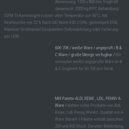
Abmessung: 1200 x 800 mm Tragkraft
dynamisch: 2200 kg IPPC Behandlung
ISPM 15 Kammergetrocknet: unter Temperatur von 56°C, mit
Restfeuchte von 22 % Nach UIC-Norm 435-2 EPAL-gestempelt EPAL-
Klammer Großhandel Europaletten Selbstabholung oder Lieferung
per LKW ...
60€-70€ / weiße Ware / ungeprüft / B &
C Ware / große Menge verfügbar /
Wir
verkaufen weiße ungeprüfte Ware im B
& C Segment für 60-70€ pro Gerät.
MIX Palette ALDI, REWE , LIDL, PENNY A-
Ware
Paletten voller Produkte von Aldi,
Rewe, Lidl, Penny, Wenko. Qualität von A-
Ware Waren! 1 Palette enthält zwischen
200 und 400 Stück. Darunter Bekleidung,