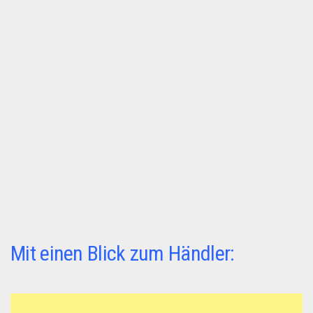
Dropshipping-Produkte
B2B Produkte
Grosshandel
Amazon
Aldi
Lidl
Kostenlos verkaufen
Anmelden
Kostenlos Registrieren
Newsletter
Mit einen Blick zum Händler: