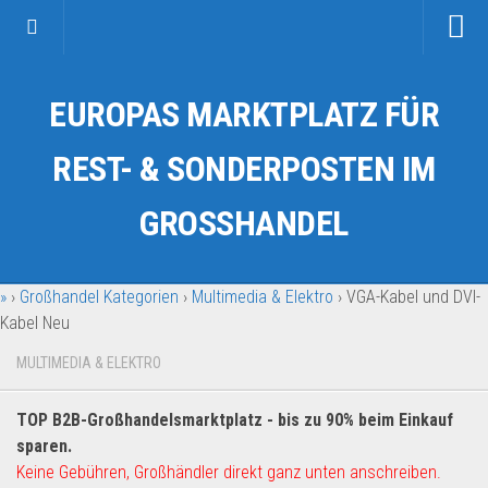
Startseite
EUROPAS MARKTPLATZ FÜR
Kategorien
Auto & Motorrad
REST- & SONDERPOSTEN IM
Drogerie & Tierbedarf
GROSSHANDEL
Fahrzeuge & Transport
Fashion & Mode
»
›
Großhandel Kategorien
›
Multimedia & Elektro
›
VGA-Kabel und DVI-
Garten & Werkzeug
Kabel Neu
Geschäft, Büro & Schreibwaren
MULTIMEDIA & ELEKTRO
Geschenkartikel
Haushaltswaren
TOP B2B-Großhandelsmarktplatz - bis zu 90% beim Einkauf
Handy und Smartphone
sparen.
Keine Gebühren, Großhändler direkt ganz unten anschreiben.
Kosmetik & Pflege