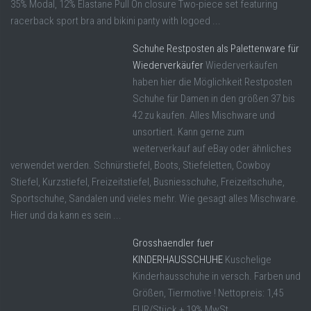
35% Modal, 12% Elastane Pull On closure Two-piece set featuring
racerback sport bra and bikini panty with logoed ...
Schuhe Restposten als Palettenware für
Wiederverkäufer
Wiederverkäufen
haben hier die Möglichkeit Restposten
Schuhe für Damen in den größen 37 bis
42 zu kaufen. Alles Mischware und
unsortiert. Kann gerne zum
weiterverkauf auf eBay oder ähnliches
verwendet werden. Schnürstiefel, Boots, Stiefeletten, Cowboy
Stiefel, Kurzstiefel, Freizeitstiefel, Busniesschuhe, Freizeitschuhe,
Sportschuhe, Sandalen und vieles mehr. Wie gesagt alles Mischware.
Hier und da kann es sein ...
Grosshaendler fuer
KINDERHAUSSCHUHE
Kuschelige
Kinderhausschuhe in versch. Farben und
Größen, Tiermotive ! Nettopreis: 1,45
EUR/Stück + 19% MwSt.