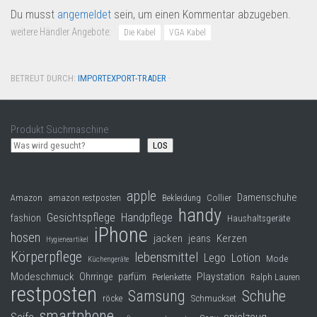
Du musst
angemeldet
sein, um einen Kommentar abzugeben.
weitere Händler Angebote:
Die Kabel
VGA Kabel
BETREUT DURCH:
IMPORTEXPORT-TRADER
·
Produkt Suchmaschine
LOS
apple
Damenschuhe
Collier
Amazon
amazon restposten
Bekleidung
handy
Gesichtspflege
Handpflege
fashion
Haushaltsgeräte
iPhone
hosen
jacken
jeans
Kerzen
Hygieneartikel
Körperpflege
lebensmittel
Lego
Lotion
Mode
Küchengeräte
Modeschmuck
Playstation
Ohrringe
parfüm
Perlenkette
Ralph Lauren
restposten
Samsung
Schuhe
röcke
Schmuckset
smartphone