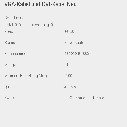
VGA-Kabel und DVI-Kabel Neu
Lebensmittel & Getränke
Multimedia & Elektro
Gefällt mir?:
[Total:
0
Gesamtbewertung:
0
]
Münzen
Preis
€
0,50
Spielzeug & Games
Status Zu verkaufen
Schuhe & Accessoires
Batchnummer 202323101003
Sport & Freizeit
Uhren & Schmuck
Menge 400
Wohnen & Einrichten
Minimum Bestellung Menge 100
Restposten-Angebote
Qualität Neu & A+
Restposten für Privatpersonen
Zweck Für Computer und Laptop
eBay Restposten kaufen
Sonderposten-Angebote
Saison & Eventprodkte