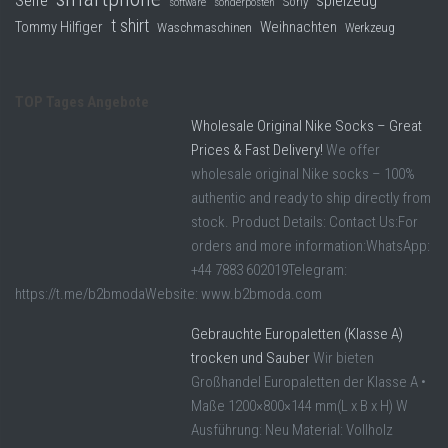
Seife
spielzeug
Sony
software
sonderposten
t shirt
Tommy Hilfiger
Weihnachten
Waschmaschinen
Werkzeug
TOP Tages Angebote
Wholesale Original Nike Socks – Great
Prices & Fast Delivery!
We offer
wholesale original Nike socks – 100%
authentic and ready to ship directly from
stock. Product Details: Contact Us:For
orders and more information:WhatsApp:
+44 7883 602019Telegram:
https://t.me/b2bmodaWebsite: www.b2bmoda.com
Gebrauchte Europaletten (Klasse A)
trocken und Sauber
Wir bieten
Großhandel Europaletten der Klasse A •
Maße 1200×800×144 mm(L x B x H) W
Ausführung: Neu Material: Vollholz