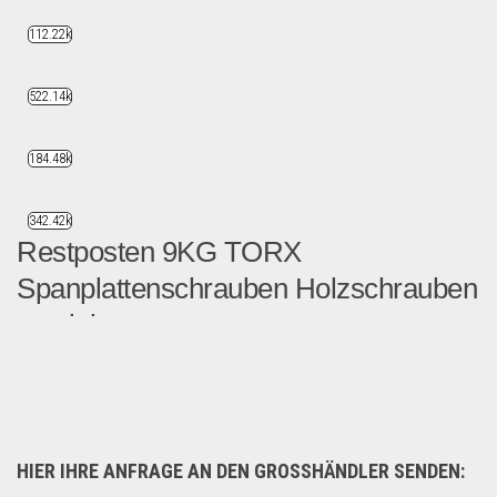
112.22k
522.14k
184.48k
342.42k
Restposten 9KG TORX
Spanplattenschrauben Holzschrauben
verzinkt
rtikel: RESTPOSTEN 9K...
Garten & Werkzeug
HIER IHRE ANFRAGE AN DEN GROSSHÄNDLER SENDEN: