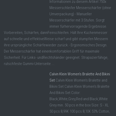
Informationen zu diesem Artikel 750x
Messerschleifer Messerschärfer (ohne
Umverpackung) - Manueller
Messerschärfer mit 3 Stufen. Sorgt
immer fürhervorragende Ergebnisse.
Vorbereiten, Schärfen, dannFeinschleifen. Hält Ihre Küchenmesser
auf schnelle und effektiveWeise scharf und gibt stumpfen Messern
ihre ursprüngliche Schärfewieder zurück.- Ergonomisches Design.
Der Messerschärfer hat einenkomfortablen Griff für maximale
Sicherheit. Für Links- undRechtshänder geeignet. Strapazierfähige,
rutschfeste Gummi-Unterseite ...
Calvin Klein Women’s Bralette And Bikini
Set
Calvin Klein Women's Bralette and
Bikini Set Calvin Klein Women's Bralette
And Bikini Set Color:
Black,White,Grey,Red and Black,White
Grey min. 50 pcs in the box Size: S - XL
50 pcs 8,99€ 100 pcs 8,10€ 53% Cotton,