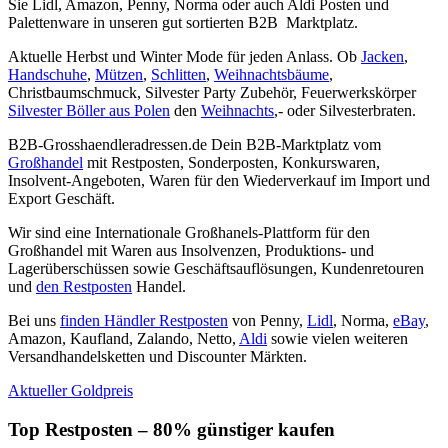
Sie Lidl, Amazon, Penny, Norma oder auch Aldi Posten und
Palettenware in unseren gut sortierten B2B Marktplatz.
Aktuelle Herbst und Winter Mode für jeden Anlass. Ob
Jacken
,
Handschuhe
,
Mützen
,
Schlitten
,
Weihnachtsbäume
,
Christbaumschmuck, Silvester Party Zubehör, Feuerwerkskörper
Silvester Böller aus Polen
den
Weihnachts
,- oder Silvesterbraten.
B2B-Grosshaendleradressen.de Dein B2B-Marktplatz vom
Großhandel
mit Restposten, Sonderposten, Konkurswaren,
Insolvent-Angeboten, Waren für den Wiederverkauf im Import und
Export Geschäft.
Wir sind eine Internationale Großhanels-Plattform für den
Großhandel mit Waren aus Insolvenzen, Produktions- und
Lagerüberschüssen sowie Geschäftsauflösungen, Kundenretouren
und
den Restposten
Handel.
Bei uns
finden Händler Restposten
von Penny,
Lidl
, Norma,
eBay
,
Amazon, Kaufland, Zalando, Netto,
Aldi
sowie vielen weiteren
Versandhandelsketten und Discounter Märkten.
Aktueller Goldpreis
Top Restposten – 80% günstiger kaufen