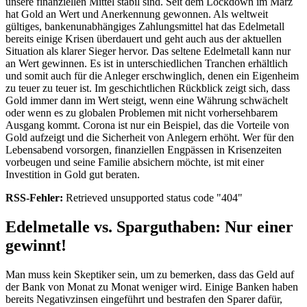
unsere finanziellen Mittel stabil sind. Seit dem Lockdown im März
hat Gold an Wert und Anerkennung gewonnen. Als weltweit
gültiges, bankenunabhängiges Zahlungsmittel hat das Edelmetall
bereits einige Krisen überdauert und geht auch aus der aktuellen
Situation als klarer Sieger hervor. Das seltene Edelmetall kann nur
an Wert gewinnen. Es ist in unterschiedlichen Tranchen erhältlich
und somit auch für die Anleger erschwinglich, denen ein Eigenheim
zu teuer zu teuer ist. Im geschichtlichen Rückblick zeigt sich, dass
Gold immer dann im Wert steigt, wenn eine Währung schwächelt
oder wenn es zu globalen Problemen mit nicht vorhersehbarem
Ausgang kommt. Corona ist nur ein Beispiel, das die Vorteile von
Gold aufzeigt und die Sicherheit von Anlegern erhöht. Wer für den
Lebensabend vorsorgen, finanziellen Engpässen in Krisenzeiten
vorbeugen und seine Familie absichern möchte, ist mit einer
Investition in Gold gut beraten.
RSS-Fehler:
Retrieved unsupported status code "404"
Edelmetalle vs. Sparguthaben: Nur einer
gewinnt!
Man muss kein Skeptiker sein, um zu bemerken, dass das Geld auf
der Bank von Monat zu Monat weniger wird. Einige Banken haben
bereits Negativzinsen eingeführt und bestrafen den Sparer dafür,