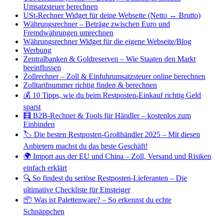
Umsatzsteuer berechnen
USt-Rechner Widget für deine Webseite (Netto ↔ Brutto)
Währungsrechner – Beträge zwischen Euro und
Fremdwährungen umrechnen
Währungsrechner Widget für die eigene Webseite/Blog
Werbung
Zentralbanken & Goldreserven – Wie Staaten den Markt
beeinflussen
Zollrechner – Zoll & Einfuhrumsatzsteuer online berechnen
Zolltarifnummer richtig finden & berechnen
💰 10 Tipps, wie du beim Restposten-Einkauf richtig Geld
sparst
🧮 B2B-Rechner & Tools für Händler – kostenlos zum
Einbinden
🏷️ Die besten Restposten-Großhändler 2025 – Mit diesen
Anbietern machst du das beste Geschäft!
🌍 Import aus der EU und China – Zoll, Versand und Risiken
einfach erklärt
🔍 So findest du seriöse Restposten-Lieferanten – Die
ultimative Checkliste für Einsteiger
📦 Was ist Palettenware? – So erkennst du echte
Schnäppchen