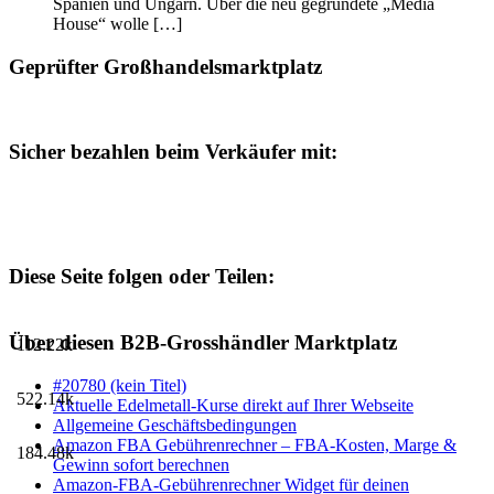
Spanien und Ungarn. Über die neu gegründete „Media
House“ wolle […]
Geprüfter Großhandelsmarktplatz
Sicher bezahlen beim Verkäufer mit:
Diese Seite folgen oder Teilen:
Über diesen B2B-Grosshändler Marktplatz
112.22k
#20780 (kein Titel)
522.14k
Aktuelle Edelmetall-Kurse direkt auf Ihrer Webseite
Allgemeine Geschäftsbedingungen
Amazon FBA Gebührenrechner – FBA-Kosten, Marge &
184.48k
Gewinn sofort berechnen
Amazon-FBA-Gebührenrechner Widget für deinen