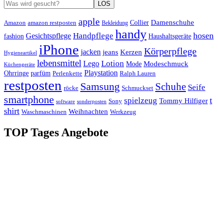
LOS
apple
Damenschuhe
Amazon
Collier
amazon restposten
Bekleidung
handy
hosen
Handpflege
Gesichtspflege
fashion
Haushaltsgeräte
iPhone
Körperpflege
jacken
Kerzen
jeans
Hygieneartikel
lebensmittel
Lotion
Lego
Modeschmuck
Mode
Küchengeräte
Playstation
Ohrringe
parfüm
Perlenkette
Ralph Lauren
restposten
Samsung
Schuhe
Seife
röcke
Schmuckset
smartphone
t
spielzeug
Tommy Hilfiger
Sony
software
sonderposten
shirt
Weihnachten
Waschmaschinen
Werkzeug
TOP Tages Angebote