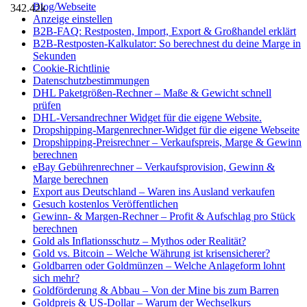
Blog/Webseite
342.42k
Anzeige einstellen
B2B-FAQ: Restposten, Import, Export & Großhandel erklärt
B2B-Restposten-Kalkulator: So berechnest du deine Marge in
Sekunden
Cookie-Richtlinie
Datenschutzbestimmungen
DHL Paketgrößen-Rechner – Maße & Gewicht schnell
prüfen
DHL-Versandrechner Widget für die eigene Website.
Dropshipping-Margenrechner-Widget für die eigene Webseite
Dropshipping-Preisrechner – Verkaufspreis, Marge & Gewinn
berechnen
eBay Gebührenrechner – Verkaufsprovision, Gewinn &
Marge berechnen
Export aus Deutschland – Waren ins Ausland verkaufen
Gesuch kostenlos Veröffentlichen
Gewinn- & Margen-Rechner – Profit & Aufschlag pro Stück
berechnen
Gold als Inflationsschutz – Mythos oder Realität?
Gold vs. Bitcoin – Welche Währung ist krisensicherer?
Goldbarren oder Goldmünzen – Welche Anlageform lohnt
sich mehr?
Goldförderung & Abbau – Von der Mine bis zum Barren
Goldpreis & US-Dollar – Warum der Wechselkurs