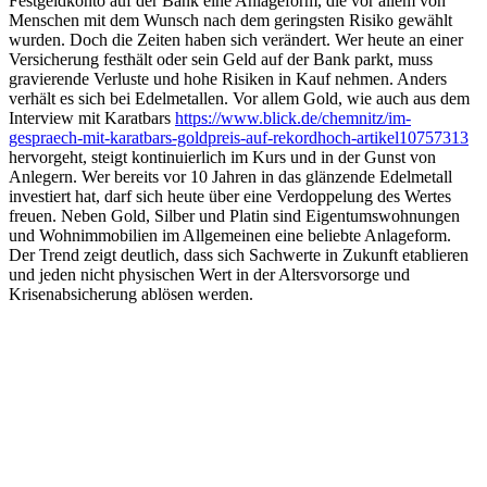
Festgeldkonto auf der Bank eine Anlageform, die vor allem von
Menschen mit dem Wunsch nach dem geringsten Risiko gewählt
wurden. Doch die Zeiten haben sich verändert. Wer heute an einer
Versicherung festhält oder sein Geld auf der Bank parkt, muss
gravierende Verluste und hohe Risiken in Kauf nehmen. Anders
verhält es sich bei Edelmetallen. Vor allem Gold, wie auch aus dem
Interview mit Karatbars
https://www.blick.de/chemnitz/im-
gespraech-mit-karatbars-goldpreis-auf-rekordhoch-artikel10757313
hervorgeht, steigt kontinuierlich im Kurs und in der Gunst von
Anlegern. Wer bereits vor 10 Jahren in das glänzende Edelmetall
investiert hat, darf sich heute über eine Verdoppelung des Wertes
freuen. Neben Gold, Silber und Platin sind Eigentumswohnungen
und Wohnimmobilien im Allgemeinen eine beliebte Anlageform.
Der Trend zeigt deutlich, dass sich Sachwerte in Zukunft etablieren
und jeden nicht physischen Wert in der Altersvorsorge und
Krisenabsicherung ablösen werden.