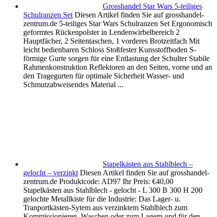
Grosshandel Star Wars 5-teiliges
Schulranzen Set
Diesen Artikel finden Sie auf grosshandel-
zentrum.de 5-teiliges Star Wars Schulranzen Set Ergonomisch
geformtes Rückenpolster in Lendenwirbelbereich 2
Hauptfächer, 2 Seitentaschen, 1 vorderes Brotzeitfach Mit
leicht bedienbaren Schloss Stoßfester Kunsstoffboden S-
förmige Gurte sorgen für eine Entlastung der Schulter Stabile
Rahmenkonstruktion Reflektoren an den Seiten, vorne und an
den Tragegurten für optimale Sicherheit Wasser- und
Schmutzabweisendes Material ...
Stapelkästen aus Stahlblech –
gelocht – verzinkt
Diesen Artikel finden Sie auf grosshandel-
zentrum.de Produktcode: AD97 Ihr Preis: €40,00
Stapelkästen aus Stahlblech - gelocht - L 300 B 300 H 200
gelochte Metallkiste für die Industrie: Das Lager- u.
Tranportkästen-Sytem aus verzinktem Stahlblech zum
Kommissionieren, Waschen oder zum Lagern und für den