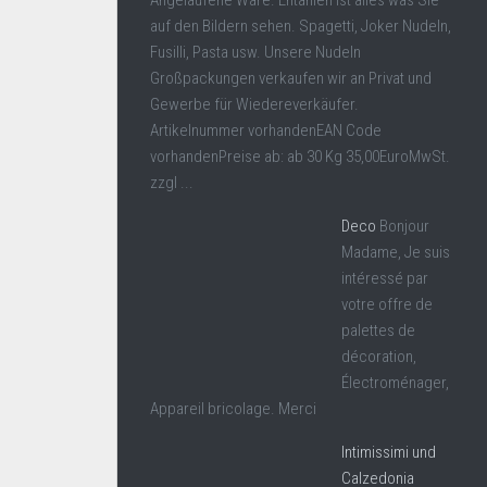
Angelaufene Ware. Entahlen ist alles was Sie
auf den Bildern sehen. Spagetti, Joker Nudeln,
Fusilli, Pasta usw. Unsere Nudeln
Großpackungen verkaufen wir an Privat und
Gewerbe für Wiedereverkäufer.
Artikelnummer vorhandenEAN Code
vorhandenPreise ab: ab 30 Kg 35,00EuroMwSt.
zzgl ...
Deco
Bonjour
Madame, Je suis
intéressé par
votre offre de
palettes de
décoration,
Électroménager,
Appareil bricolage. Merci
Intimissimi und
Calzedonia