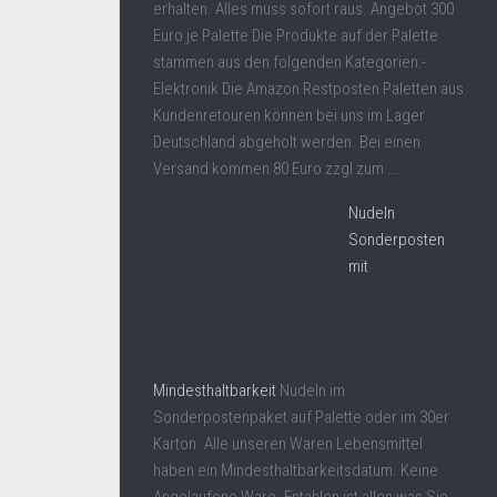
erhalten. Alles muss sofort raus. Angebot 300
Euro je Palette Die Produkte auf der Palette
stammen aus den folgenden Kategorien:-
Elektronik Die Amazon Restposten Paletten aus
Kundenretouren können bei uns im Lager
Deutschland abgeholt werden. Bei einen
Versand kommen 80 Euro zzgl zum ...
Nudeln
Sonderposten
mit
Mindesthaltbarkeit
Nudeln im
Sonderpostenpaket auf Palette oder im 30er
Karton. Alle unseren Waren Lebensmittel
haben ein Mindesthaltbarkeitsdatum. Keine