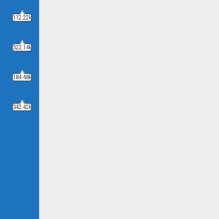
112.22k
522.14k
184.48k
342.42k