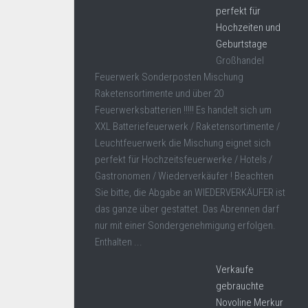
perfekt für
Hochzeiten und
Geburtstage
Großhandel
Feuerwerk Sonderposten Mischung
Raketensortimente und über 20
Feuerwerksbatterien !!!!! Es handelt sich um
XXL Batteriefeuerwerk / Raketensortimente /
Leuchtfeuerwerk die Mischung eignet sich
perfekt für Hochzeitsfeuerwerke / Hotels /
Gastronomen / Wiederverkäufer ! Beachten
Sie bitte, die Abgabe an WIEDERVERKÄUFER ist
das ganze über gestattet. Das Abrennen darf
nur mit einer Sondergenehmigung erfolgen.
Enthalten ...
Verkaufe
gebrauchte
Novoline Merkur