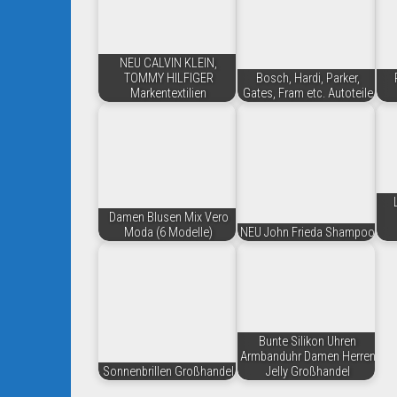
NEU CALVIN KLEIN,
TOMMY HILFIGER
Bosch, Hardi, Parker,
Markentextilien
Gates, Fram etc. Autoteile
Damen Blusen Mix Vero
Moda (6 Modelle)
NEU John Frieda Shampoo
Bunte Silikon Uhren
Armbanduhr Damen Herren
Sonnenbrillen Großhandel
Jelly Großhandel