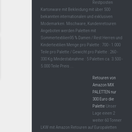
Restposten
Kartonware mit Bekleidung mit über 500
bekannten internationalen und exklusiven
Modemarken. Mischware, Kundenretouren
Angeboten werden Paletten mit
Sommertextilien95 % Damen / Rest Herren und
Kindertextilien Menge pro Palette : 700 - 1.000
Teile pro Palette / Gewicht pro Palette : 260 -
330 Kg.Mindestabnahme : 5 Paletten ca. 3.500 -
5.000 Teile Preis ...
Retouren von
Amazon MIX
PALETTEN nur
300 Euro die
Palette
Unser
Lage einen 2
weiter 60 Tonner
LKW mit Amazon Retouren auf Europaletten