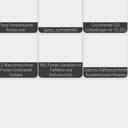
Puma Armbanduhren
Grosshandel LED
Restposten
guess_sonnenbrillen
Lichterbogen mit 10 LEDs
LG Waschmaschinen
NEU Pumps Sandalen mit
Posten Großhandel
Pailletten und
Clatronic Kaffeemaschinen
Holland
Reißverschluß
Kundenretouren Mixware