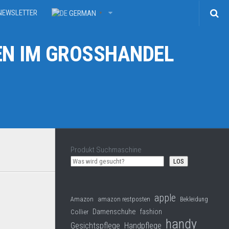
NEWSLETTER
GERMAN
▼
N IM GROSSHANDEL
Produkt Suchmaschine
LOS
apple
Amazon
amazon restposten
Bekleidung
Damenschuhe
Collier
fashion
handy
Gesichtspflege
Handpflege