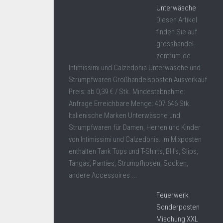
Unterwäsche
Diesen Artikel
finden Sie auf
grosshandel-
zentrum.de
Intimissimi und Calzedonia Unterwäsche und
Strumpfwaren Großhandelsposten Ausverkauf
Preis: ab 0,39 € / Stk. Mindestabnahme:
Anfrage Erreichbare Menge: 407.646 Stk.
Italienische Marken Unterwäsche und
Strumpfwaren für Damen, Herren und Kinder
von Intimissimi und Calzedonia. Im Mixposten
enthalten Tank Tops und T-Shirts, BH's, Slips,
Tangas, Panties, Strumpfhosen, Socken,
andere Accessoires ...
Feuerwerk
Sonderposten
Mischung XXL