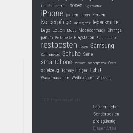
hosen
Haushaltsgeräte
Hygieneartikel
iPhone
jacken
jeans
Kerzen
Körperpflege
lebensmittel
Küchengeräte
Lego
Lotion
Modeschmuck
Mode
Ohrringe
Playstation
parfüm
Perlenkette
Ralph Lauren
restposten
Samsung
röcke
Schuhe
Seife
Schmuckset
smartphone
Sony
software
sonderposten
t shirt
spielzeug
Tommy Hilfiger
Weihnachten
Waschmaschinen
Werkzeug
TOP Tages Angebote
LED Fernseher
Sonderposten
preisgünstig
Diesen Artikel