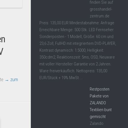
finden Sie auf
grosshandel-
zentrum.de
Preis: 135,00 EUR Mindestabnahme: Anfrage
Erreichbare Menge: 500 Stk. LED Fernseher
en
Sonderposten - 1 Modell, Größe: 60 cm und
23,6 Zoll, FullHD mit integriertem DVD-PLAYER,
V
Kontrast dynamisch: 1:5000, Helligkeit:
350cdm2, Reaktionszeit: 5ms, OSD, Neuware
mit voller Hersteller Garantie von 2 Jahren.
Ware freiverkäuflich. Nettopreis: 135,00
EUR/Stück + 19% MwSt ...
ote
→ zum
Restposten
Pakete von
ZALANDO
Textilien bunt
gemischt
Zalando