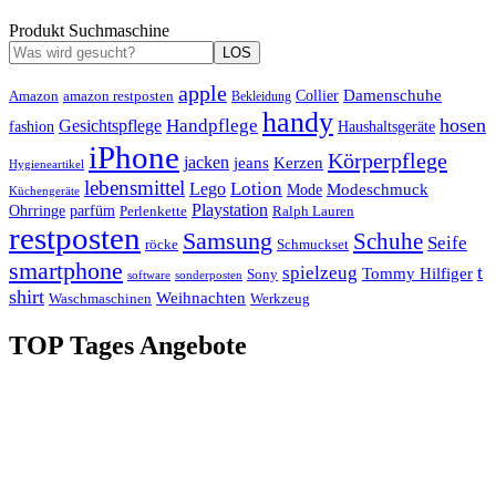
Produkt Suchmaschine
LOS
apple
Damenschuhe
Amazon
Collier
amazon restposten
Bekleidung
handy
hosen
Handpflege
Gesichtspflege
fashion
Haushaltsgeräte
iPhone
Körperpflege
jacken
Kerzen
jeans
Hygieneartikel
lebensmittel
Lotion
Lego
Modeschmuck
Mode
Küchengeräte
Playstation
Ohrringe
parfüm
Perlenkette
Ralph Lauren
restposten
Samsung
Schuhe
Seife
röcke
Schmuckset
smartphone
t
spielzeug
Tommy Hilfiger
Sony
software
sonderposten
shirt
Weihnachten
Waschmaschinen
Werkzeug
TOP Tages Angebote