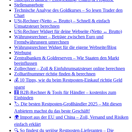
Stellenangebote
Technische Analyse des Goldkurses – So lesen Trader den
Chart
USt-Rechner (Netto ↔ Brutto) – Schnell & einfach
Umsatzsteuer berechnen
USt-Rechner Widget für deine Webseite (Netto ↔ Brutto)
Währungsrechner – Beträge zwischen Euro und
Fremdwährungen umrechnen
Währungsrechner Widget für die eigene Webseite/Blog
Werbung
Zentralbanken & Goldreserven – Wie Staaten den Markt
beeinflussen
Zollrechner – Zoll & Einfuhrumsatzsteuer online berechnen
Zolltarifnummer richtig finden & berechnen
💰 10 Tipps, wie du beim Restposten-Einkauf richtig Geld
sparst
🧮 B2B-Rechner & Tools für Händler – kostenlos zum
Einbinden
🏷️ Die besten Restposten-Großhändler 2025 – Mit diesen
Anbietern machst du das beste Geschäft!
🌍 Import aus der EU und China – Zoll, Versand und Risiken
einfach erklärt
🔍 So findest du seriöse Restposten-Lieferanten – Die