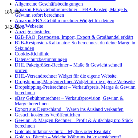
Allgemeine Geschäftsbedingungen
Amazon FBA Gebührenrechner – FBA-Kosten, Marge &
184.48k
Gewinn sofort berechnen
Amazon-FBA-Gebührenrechner Widget für deinen
Blog/Webseite
342.42k
Anzeige einstellen
B2B-FAQ: Restposten, Import, Export & Großhandel erklärt
B2B-Restposten-Kalkulator: So berechnest du deine Marge in
Sekunden
Cookie-Richtlinie
Datenschutzbestimmungen
DHL Paketgrößen-Rechner – Maße & Gewicht schnell
prüfen
DHL-Versandrechner Widget für die eigene Website.
Dropshipping-Margenrechner-Widget für die eigene Webseite
Dropshipping-Preisrechner – Verkaufspreis, Marge & Gewinn
berechnen
eBay Gebührenrechner – Verkaufsprovision, Gewinn &
Marge berechnen
Export aus Deutschland – Waren ins Ausland verkaufen
Gesuch kostenlos Veröffentlichen
Gewinn- & Margen-Rechner – Profit & Aufschlag pro Stück
berechnen
Gold als Inflationsschutz – Mythos oder Realität?
Gold vs. Bitcoin – Welche Währung ist krisensicherer?