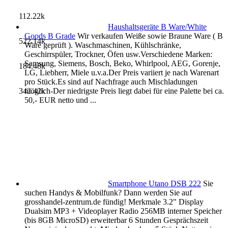
112.22k
Haushaltsgeräte B Ware/White
Goods B Grade
Wir verkaufen Weiße sowie Braune Ware ( B
522.14k
Ware geprüft ). Waschmaschinen, Kühlschränke,
Geschirrspüler, Trockner, Öfen usw.Verschiedene Marken:
Samsung, Siemens, Bosch, Beko, Whirlpool, AEG, Gorenje,
184.48k
LG, Liebherr, Miele u.v.a.Der Preis variiert je nach Warenart
pro Stück.Es sind auf Nachfrage auch Mischladungen
möglich-Der niedrigste Preis liegt dabei für eine Palette bei ca.
342.42k
50,- EUR netto und ...
Smartphone Utano DSB 222
Sie
suchen Handys & Mobilfunk? Dann werden Sie auf
grosshandel-zentrum.de fündig! Merkmale 3.2" Display
Dualsim MP3 + Videoplayer Radio 256MB interner Speicher
(bis 8GB MicroSD) erweiterbar 6 Stunden Gesprächszeit