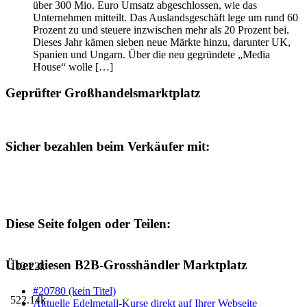
über 300 Mio. Euro Umsatz abgeschlossen, wie das
Unternehmen mitteilt. Das Auslandsgeschäft lege um rund 60
Prozent zu und steuere inzwischen mehr als 20 Prozent bei.
Dieses Jahr kämen sieben neue Märkte hinzu, darunter UK,
Spanien und Ungarn. Über die neu gegründete „Media
House“ wolle […]
Geprüfter Großhandelsmarktplatz
Sicher bezahlen beim Verkäufer mit:
Diese Seite folgen oder Teilen:
Über diesen B2B-Grosshändler Marktplatz
112.22k
#20780 (kein Titel)
522.14k
Aktuelle Edelmetall-Kurse direkt auf Ihrer Webseite