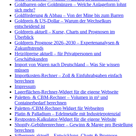
Goldbarren oder Goldmünzen – Welche Anlageform lohnt
sich mehr?
Goldförderung & Abbau – Von der Mine bis zum Barren
Goldpreis & US-Dollar – Warum der Wechselkurs
entscheidend ist
Goldpreis aktuell – Kurse, Charts und Prognosen im
Überblick
Goldpreis Prognose 2026–2030 – Expertenanalysen &
Zukunftstrends
Heizölpreise aktuell – für Privatpersonen und
Geschäftskunden
Import von Waren nach Deutschland – Was Sie wissen
müssen
Importkosten-Rechner – Zoll & Einfuhrabgaben einfach
berechnen
Impressum
Lagerflächen-Rechner-Widget für die eigene Webseite
Paletten- & CBM-Rechner – Volumen in m³ und
Containerbedarf berechnen
Paletten-/CBM-Rechner-Widget für Webseiten
Platin & Palladium – Edelmetalle mit Industriepotenzial
Restposten-Kalkulator-Widget für die eigene Website
Shopify-Gebührenrechner – Gewinn & Marge pro Bestellung
berechnen
Silberpreis aktuell – Entwicklung, Charts & Prognose