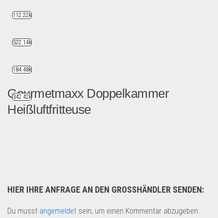
112.22k
522.14k
184.48k
Gourmetmaxx Doppelkammer
342.42k
Heißluftfritteuse
Restposten Ware eines Disc...
Haushaltswaren
HIER IHRE ANFRAGE AN DEN GROSSHÄNDLER SENDEN:
Du musst
angemeldet
sein, um einen Kommentar abzugeben.