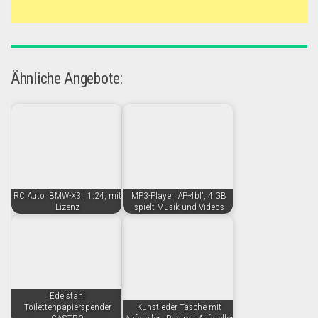
Ähnliche Angebote:
RC Auto 'BMW-X3', 1:24, mit
MP3-Player 'AP-4bl', 4 GB
Lizenz
spielt Musik und Videos
Edelstahl
Toilettenpapierspender
Kunstleder-Tasche mit