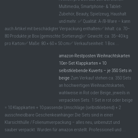
Multimedia, Smartphone- & Tablet-
Zubehör, Beauty, Spielzeug, Haushalt
und mehr. ✅ Qualität: A-/B-Ware – kann
auch Artikel mit beschädigter Verpackung enthalten✅ Inhalt: ca. 70–
80 Produkte je Box (gemischte Sortierung)✅ Gewicht: ca. 35–40 kg
pro Karton✅ Maße: 80 × 60 × 50 cm✅ Verkaufseinheit: 1 Box ...
amazon-Restposten Weihnachtskarten
10er-Set Klappkarten + 10
selbstklebende Kuverts – je 350 Sets in
beige
Zum Verkauf stehen ca. 350 Sets
an hochwertigen Weihnachtskarten,
wahlweise in Rot oder Beige, jeweils in
verpackten Sets. 1 Set in rot oder beige
= 10 Klappkarten + 10 passende Umschläge (selbstklebend) + 2
ausschneidbare Geschenkeanhänger.Die Sets sind in einer
Klarsichthülle / Folienumverpackung – alles neu, unbenutzt und
sauber verpackt. Wurden für amazon erstellt. Professionell und ...