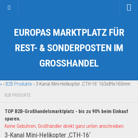
Startseite
EUROPAS MARKTPLATZ FÜR
Kategorien
Auto & Motorrad
REST- & SONDERPOSTEN IM
Drogerie & Tierbedarf
GROSSHANDEL
Fahrzeuge & Transport
Fashion & Mode
»
›
B2B Produkte
›
3-Kanal Mini-Helikopter ‚CTH-16‘ 163x89x160mm
Garten & Werkzeug
Geschäft, Büro & Schreibwaren
B2B PRODUKTE
Geschenkartikel
TOP B2B-Großhandelsmarktplatz - bis zu 90% beim Einkauf
Haushaltswaren
sparen.
Handy und Smartphone
Keine Gebühren, Großhändler direkt ganz unten anschreiben.
3-Kanal Mini-Helikopter ‚CTH-16‘
Kosmetik & Pflege