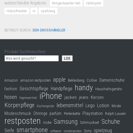
weitere Händler Angebote:
ferngesteuerter Heli
Helikopter
Hubschrauber
rc
spielzeug
BETREUT DURCH:
DEN GROSSHÄNDLER
·
Produkt Suchmaschine
LOS
apple
Damenschuhe
Collier
Amazon
amazon restposten
Bekleidung
handy
Gesichtspflege
Handpflege
fashion
Haushaltsgeräte
iPhone
hosen
jacken
jeans
Kerzen
Hygieneartikel
Körperpflege
lebensmittel
Lego
Lotion
Mode
Küchengeräte
Modeschmuck
Playstation
Ohrringe
parfüm
Perlenkette
Ralph Lauren
restposten
Samsung
Schuhe
röcke
Schmuckset
smartphone
Seife
spielzeug
Sony
software
sonderposten