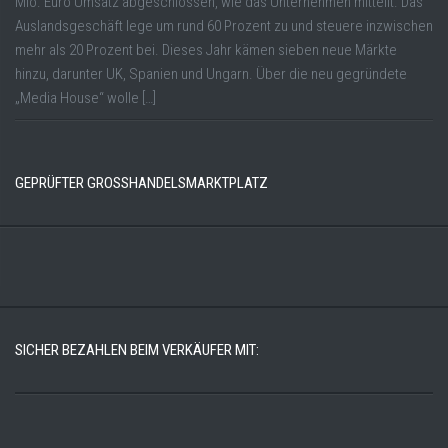
Mio. Euro Umsatz abgeschlossen, wie das Unternehmen mitteilt. Das
Auslandsgeschäft lege um rund 60 Prozent zu und steuere inzwischen
mehr als 20 Prozent bei. Dieses Jahr kämen sieben neue Märkte
hinzu, darunter UK, Spanien und Ungarn. Über die neu gegründete
„Media House“ wolle […]
GEPRÜFTER GROSSHANDELSMARKTPLATZ
SICHER BEZAHLEN BEIM VERKÄUFER MIT: