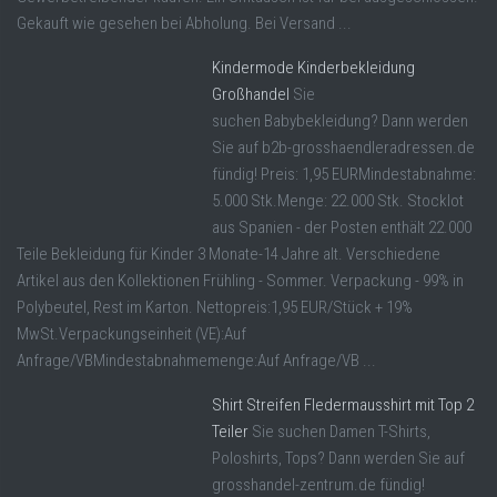
Gekauft wie gesehen bei Abholung. Bei Versand ...
Kindermode Kinderbekleidung
Großhandel
Sie
suchen Babybekleidung? Dann werden
Sie auf b2b-grosshaendleradressen.de
fündig! Preis: 1,95 EURMindestabnahme:
5.000 Stk.Menge: 22.000 Stk. Stocklot
aus Spanien - der Posten enthält 22.000
Teile Bekleidung für Kinder 3 Monate-14 Jahre alt. Verschiedene
Artikel aus den Kollektionen Frühling - Sommer. Verpackung - 99% in
Polybeutel, Rest im Karton. Nettopreis:1,95 EUR/Stück + 19%
MwSt.Verpackungseinheit (VE):Auf
Anfrage/VBMindestabnahmemenge:Auf Anfrage/VB ...
Shirt Streifen Fledermausshirt mit Top 2
Teiler
Sie suchen Damen T-Shirts,
Poloshirts, Tops? Dann werden Sie auf
grosshandel-zentrum.de fündig!