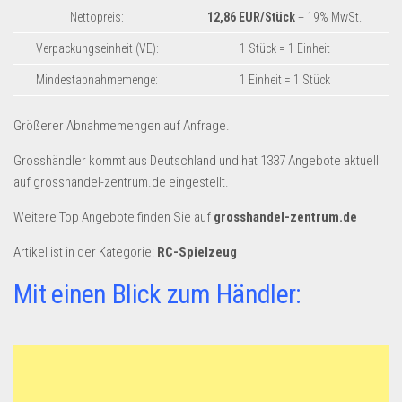
Dropshipping-Produkte
Nettopreis:
12,86 EUR/Stück
+ 19% MwSt.
B2B Produkte
Verpackungseinheit (VE):
1 Stück = 1 Einheit
Grosshandel
Mindestabnahmemenge:
1 Einheit = 1 Stück
Amazon
Größerer Abnahmemengen auf Anfrage.
Aldi
Grosshändler kommt aus Deutschland und hat 1337 Angebote aktuell
Lidl
auf grosshandel-zentrum.de eingestellt.
Kostenlos verkaufen
Weitere Top Angebote finden Sie auf
grosshandel-zentrum.de
Anmelden
Artikel ist in der Kategorie:
RC-Spielzeug
Kostenlos Registrieren
Mit einen Blick zum Händler:
Newsletter