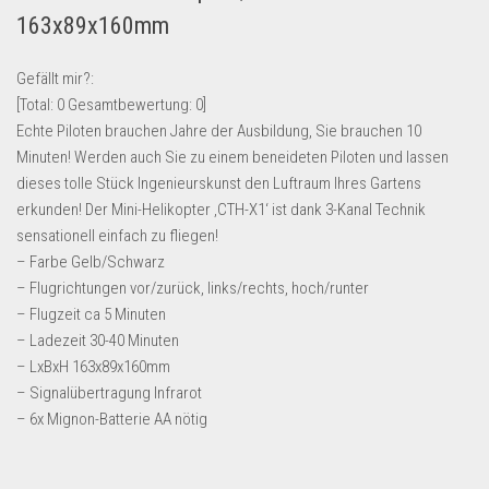
163x89x160mm
Lebensmittel & Getränke
Multimedia & Elektro
Gefällt mir?:
Münzen
[Total:
0
Gesamtbewertung:
0
]
Echte Piloten brauchen Jahre der Ausbildung, Sie brauchen 10
Spielzeug & Games
Minuten! Werden auch Sie zu einem beneideten Piloten und lassen
Schuhe & Accessoires
dieses tolle Stück Ingenieurskunst den Luftraum Ihres Gartens
Sport & Freizeit
erkunden! Der Mini-Helikopter ‚CTH-X1‘ ist dank 3-Kanal Technik
sensationell einfach zu fliegen!
Uhren & Schmuck
– Farbe Gelb/Schwarz
Wohnen & Einrichten
– Flugrichtungen vor/zurück, links/rechts, hoch/runter
– Flugzeit ca 5 Minuten
Restposten-Angebote
– Ladezeit 30-40 Minuten
Restposten für Privatpersonen
– LxBxH 163x89x160mm
eBay Restposten kaufen
– Signalübertragung Infrarot
– 6x Mignon-Batterie AA nötig
Sonderposten-Angebote
Saison & Eventprodkte