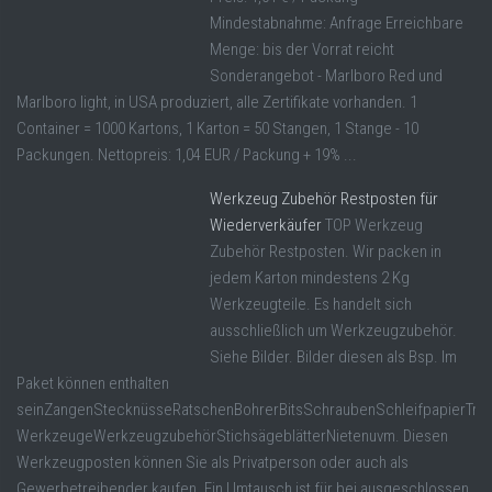
Mindestabnahme: Anfrage Erreichbare
Menge: bis der Vorrat reicht
Sonderangebot - Marlboro Red und
Marlboro light, in USA produziert, alle Zertifikate vorhanden. 1
Container = 1000 Kartons, 1 Karton = 50 Stangen, 1 Stange - 10
Packungen. Nettopreis: 1,04 EUR / Packung + 19% ...
Werkzeug Zubehör Restposten für
Wiederverkäufer
TOP Werkzeug
Zubehör Restposten. Wir packen in
jedem Karton mindestens 2 Kg
Werkzeugteile. Es handelt sich
ausschließlich um Werkzeugzubehör.
Siehe Bilder. Bilder diesen als Bsp. Im
Paket können enthalten
seinZangenStecknüsseRatschenBohrerBitsSchraubenSchleifpapierTren
WerkzeugeWerkzeugzubehörStichsägeblätterNietenuvm. Diesen
Werkzeugposten können Sie als Privatperson oder auch als
Gewerbetreibender kaufen. Ein Umtausch ist für bei ausgeschlossen.