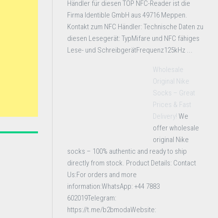
Händler für diesen TOP NFC-Reader ist die
Firma Identible GmbH aus 49716 Meppen.
Kontakt zum NFC Händler: Technische Daten zu
diesen Lesegerät: TypMifare und NFC fähiges
Lese- und SchreibgerätFrequenz125kHz ...
Wholesale
Original Nike
Socks – Great
Prices & Fast
Delivery!
We
offer wholesale
original Nike
socks – 100% authentic and ready to ship
directly from stock. Product Details: Contact
Us:For orders and more
information:WhatsApp: +44 7883
602019Telegram:
https://t.me/b2bmodaWebsite: