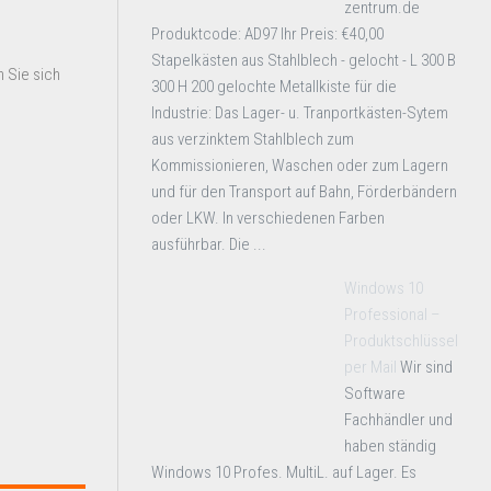
zentrum.de
Produktcode: AD97 Ihr Preis: €40,00
Stapelkästen aus Stahlblech - gelocht - L 300 B
 Sie sich
300 H 200 gelochte Metallkiste für die
Industrie: Das Lager- u. Tranportkästen-Sytem
aus verzinktem Stahlblech zum
Kommissionieren, Waschen oder zum Lagern
und für den Transport auf Bahn, Förderbändern
oder LKW. In verschiedenen Farben
ausführbar. Die ...
Windows 10
Professional –
Produktschlüssel
per Mail
Wir sind
Software
Fachhändler und
haben ständig
Windows 10 Profes. MultiL. auf Lager. Es