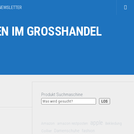
NEWSLETTER
N IM GROSSHANDEL
Produkt Suchmaschine
LOS
apple
Amazon
amazon restposten
Bekleidung
Damenschuhe
Collier
fashion