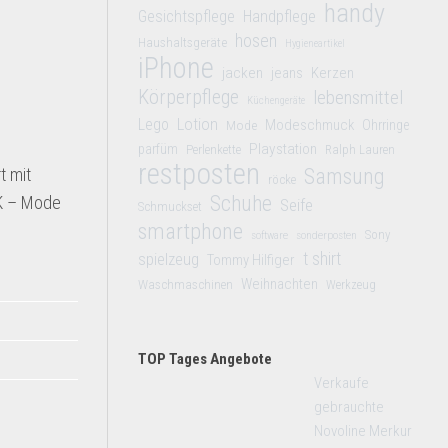
handy
Gesichtspflege
Handpflege
hosen
Haushaltsgeräte
Hygieneartikel
iPhone
jacken
jeans
Kerzen
Körperpflege
lebensmittel
Küchengeräte
Lego
Lotion
Modeschmuck
Mode
Ohrringe
Playstation
parfüm
Perlenkette
Ralph Lauren
restposten
t mit
Samsung
röcke
Schuhe
UK – Mode
Seife
Schmuckset
smartphone
Sony
software
sonderposten
t shirt
spielzeug
Tommy Hilfiger
Weihnachten
Waschmaschinen
Werkzeug
TOP Tages Angebote
Verkaufe
gebrauchte
Novoline Merkur