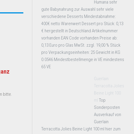
Humana sehr
gute Babynahrung zur Auswahl sehr viele
verschiedene Desserts Mindestabnahme:
400€ netto Warenwert Dessert pro Stück: 0,13
€ hergestellt in Deutschland Artikelnummer
vorhanden EAN Code vorhanden Preise ab:
0,13 Euro pro Glas MwSt. zzgl. 19,00 % Stück
pro Verpackungseinheiten: 25 Gewicht in KG
0.0546 Mindestbestellmenge in VE mindestens
65 VE
ganz
Guerlain
Terracotta Jolies
Beine Light 100
 bitte.
ml
Top
Sonderposten
Ausverkauf von
Guerlain
Terracotta Jolies Beine Light 100 ml hier zum