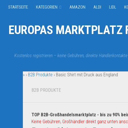
STARTSEITE
KATEGORIEN
AMAZON
ALDI
LIDL
K
EUROPAS MARKTPLATZ F
Kostenlos registrieren – keine Gebühren, direkte Händlerkontakte
»
›
B2B Produkte
›
Basic Shirt mit Druck aus England
B2B PRODUKTE
TOP B2B-Großhandelsmarktplatz - bis zu 90% bei
Keine Gebühren, Großhändler direkt ganz unten ansc