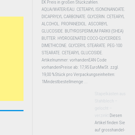
EK Preis in großen Stückzahlen.
AQUA/WATER/EAU. CETEARYL ISONONANOATE.
DICAPRYLYL CARBONATE. GLYCERIN. CETEARYL
ALCOHOL. PROPANEDIOL. ASCORBYL
GLUCOSIDE. BUTYROSPERMUM PARKII (SHEA)
BUTTER. HYDROGENATED COCO-GLYCERIDES.
DIMETHICONE. GLYCERYL STEARATE. PEG-100
STEARATE. CETEARYL GLUCOSIDE.
Artikelnummer: vorhandenEAN Code
vorhandenPreise ab: 17,95 EuroMwSt. zzgl.
19,00 %Stück pro Verpackungseinheiten:
1Mindestbestellmenge ...
Stapelkästen aus
Stahlblech –
gelocht –
verzinkt
Diesen
Artikel finden Sie
auf grosshandel-