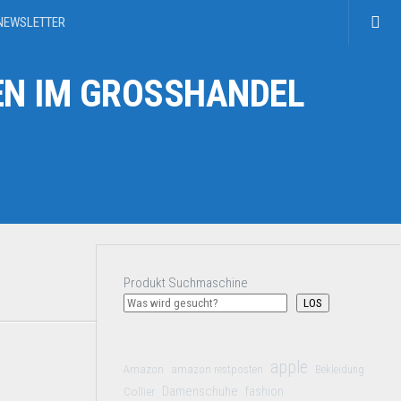
NEWSLETTER
N IM GROSSHANDEL
Produkt Suchmaschine
LOS
apple
Amazon
amazon restposten
Bekleidung
Damenschuhe
Collier
fashion