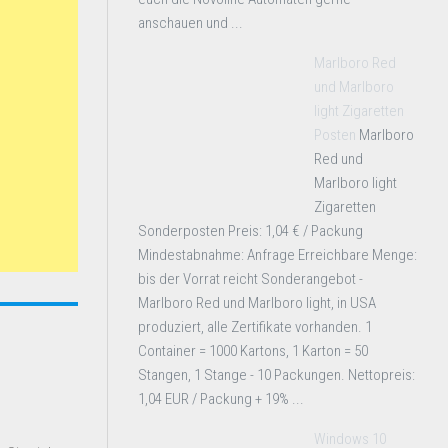
anschauen und ...
Marlboro Red
und Marlboro
light Zigaretten
Posten
Marlboro
Red und
Marlboro light
Zigaretten
Sonderposten Preis: 1,04 € / Packung
Mindestabnahme: Anfrage Erreichbare Menge:
bis der Vorrat reicht Sonderangebot -
Marlboro Red und Marlboro light, in USA
produziert, alle Zertifikate vorhanden. 1
Container = 1000 Kartons, 1 Karton = 50
Stangen, 1 Stange - 10 Packungen. Nettopreis:
1,04 EUR / Packung + 19% ...
Windows 10