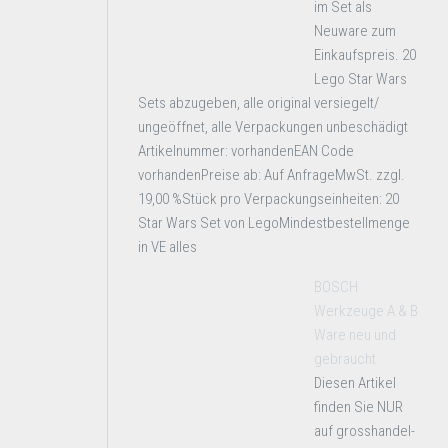
im Set als
Neuware zum
Einkaufspreis. 20
Lego Star Wars
Sets abzugeben, alle original versiegelt/
ungeöffnet, alle Verpackungen unbeschädigt
Artikelnummer: vorhandenEAN Code
vorhandenPreise ab: Auf AnfrageMwSt. zzgl.
19,00 %Stück pro Verpackungseinheiten: 20
Star Wars Set von LegoMindestbestellmenge
in VE alles
BOSCH
Werkzeuge A & B
Ware neu und
gebraucht
Diesen Artikel
finden Sie NUR
auf grosshandel-