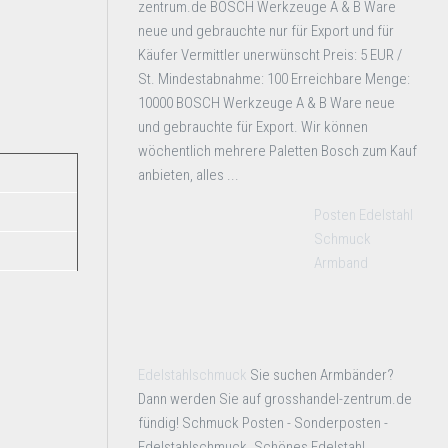
zentrum.de BOSCH Werkzeuge A & B Ware
neue und gebrauchte nur für Export und für
Käufer Vermittler unerwünscht Preis: 5 EUR /
St. Mindestabnahme: 100 Erreichbare Menge:
10000 BOSCH Werkzeuge A & B Ware neue
und gebrauchte für Export. Wir können
wöchentlich mehrere Paletten Bosch zum Kauf
anbieten, alles ...
Posten Edelstahl
Schmuck
Armband
Edelstahlschmuck
Sie suchen Armbänder?
Dann werden Sie auf grosshandel-zentrum.de
fündig! Schmuck Posten - Sonderposten -
Edelstahlschmuck. Schönes Edelstahl