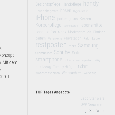
handy
Gesichtspflege
Handpflege
hosen
Haushaltsgeräte
Hygieneartikel
iPhone
jacken
jeans
Kerzen
Körperpflege
lebensmittel
Küchengeräte
Lego
Lotion
Modeschmuck
Mode
Ohrringe
Playstation
parfüm
Perlenkette
Ralph Lauren
restposten
Samsung
röcke
k
Schuhe
Seife
Schmuckset
ekonzept
smartphone
Sony
software
sonderposten
n. Mit dem
t shirt
spielzeug
Tommy Hilfiger
e
Weihnachten
Waschmaschinen
Werkzeug
5000TL
TOP Tages Angebote
Lego Star Wars
OVP Neuware
Lego Star Wars