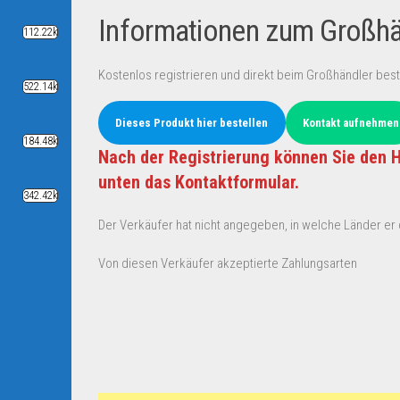
Informationen zum Großhän
112.22k
Kostenlos registrieren und direkt beim Großhändler best
522.14k
Dieses Produkt hier bestellen
Kontakt aufnehmen
184.48k
Nach der Registrierung können Sie den H
unten das Kontaktformular.
342.42k
Der Verkäufer hat nicht angegeben, in welche Länder er d
Von diesen Verkäufer akzeptierte Zahlungsarten