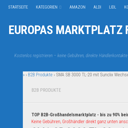
STARTSEITE
KATEGORIEN
AMAZON
ALDI
LIDL
K
EUROPAS MARKTPLATZ F
Kostenlos registrieren – keine Gebühren, direkte Händlerkontakte
»
›
B2B Produkte
›
SMA SB 3000 TL-20 mit Sunclix Wechse
B2B PRODUKTE
TOP B2B-Großhandelsmarktplatz - bis zu 90% bei
Keine Gebühren, Großhändler direkt ganz unten ansc