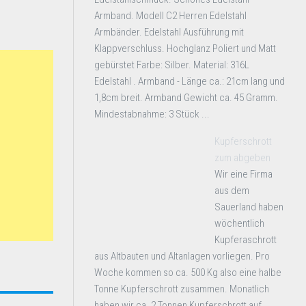
Armband. Modell C2 Herren Edelstahl
Armbänder. Edelstahl Ausführung mit
Klappverschluss. Hochglanz Poliert und Matt
gebürstet Farbe: Silber. Material: 316L
Edelstahl . Armband - Länge ca.: 21cm lang und
1,8cm breit. Armband Gewicht ca. 45 Gramm.
Mindestabnahme: 3 Stück ...
Kupferschrott
zum abgeben
Wir eine Firma
aus dem
Sauerland haben
wöchentlich
Kupferaschrott
aus Altbauten und Altanlagen vorliegen. Pro
Woche kommen so ca. 500 Kg also eine halbe
Tonne Kupferschrott zusammen. Monatlich
haben wir ca. 2 Tonnen Kupferschrott auf