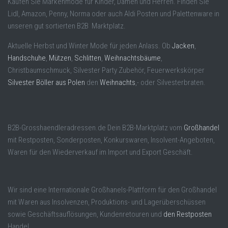
Kaufen Sie Markenmode für Kinder, Damen und Herren. Finden Sie
Lidl, Amazon, Penny, Norma oder auch Aldi Posten und Palettenware in
unseren gut sortierten B2B Marktplatz.
Aktuelle Herbst und Winter Mode für jeden Anlass. Ob
Jacken
,
Handschuhe
,
Mützen
,
Schlitten
,
Weihnachtsbäume
,
Christbaumschmuck, Silvester Party Zubehör, Feuerwerkskörper
Silvester Böller aus Polen
den
Weihnachts
,- oder Silvesterbraten.
B2B-Grosshaendleradressen.de Dein B2B-Marktplatz vom
Großhandel
mit Restposten, Sonderposten, Konkurswaren, Insolvent-Angeboten,
Waren für den Wiederverkauf im Import und Export Geschäft.
Wir sind eine Internationale Großhanels-Plattform für den Großhandel
mit Waren aus Insolvenzen, Produktions- und Lagerüberschüssen
sowie Geschäftsauflösungen, Kundenretouren und
den Restposten
Handel.