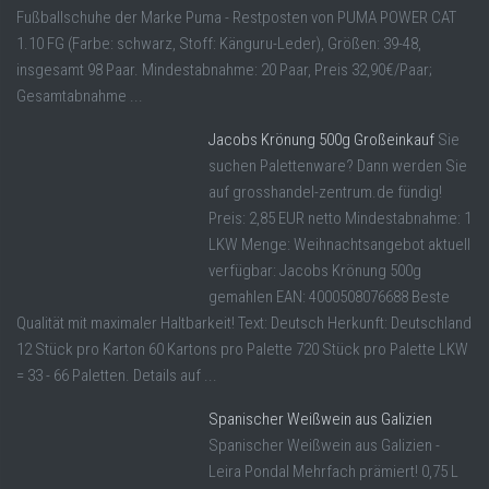
Fußballschuhe der Marke Puma - Restposten von PUMA POWER CAT
1.10 FG (Farbe: schwarz, Stoff: Känguru-Leder), Größen: 39-48,
insgesamt 98 Paar. Mindestabnahme: 20 Paar, Preis 32,90€/Paar;
Gesamtabnahme ...
Jacobs Krönung 500g Großeinkauf
Sie
suchen Palettenware? Dann werden Sie
auf grosshandel-zentrum.de fündig!
Preis: 2,85 EUR netto Mindestabnahme: 1
LKW Menge: Weihnachtsangebot aktuell
verfügbar: Jacobs Krönung 500g
gemahlen EAN: 4000508076688 Beste
Qualität mit maximaler Haltbarkeit! Text: Deutsch Herkunft: Deutschland
12 Stück pro Karton 60 Kartons pro Palette 720 Stück pro Palette LKW
= 33 - 66 Paletten. Details auf ...
Spanischer Weißwein aus Galizien
Spanischer Weißwein aus Galizien -
Leira Pondal Mehrfach prämiert! 0,75 L