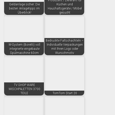
Produzent / Lieferant für
Geldanlage sicher: Die
Küchen und
besten Anlagetipps im
Haushaltsgeräte / Möbel
Überblick!
gesucht
Bedruckte Faltschachteln –
M-System (Boretti) voll
Individuelle Verpackungen
integrierte eingebaute
mit Ihren Logo oder
Spülmaschine 60cm
Wunschmotiv
TV SHOP WARE
MISCHPALETTEN 3700
TEILE
TomTom Start 20