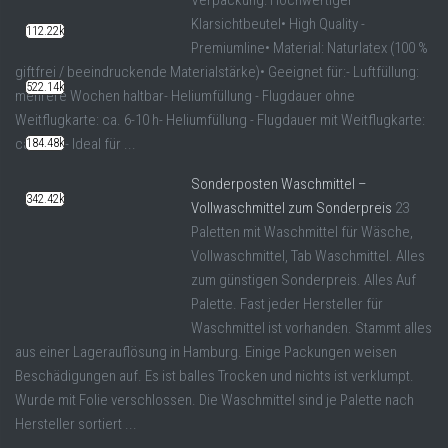
Klarsichtbeutel• High Quality -
112.22k
Premiumline• Material: Naturlatex (100 %
giftfrei / beeindruckende Materialstärke)• Geeignet für:- Luftfüllung:
522.14k
mehrere Wochen haltbar- Heliumfüllung - Flugdauer ohne
Weitflugkarte: ca. 6-10 h- Heliumfüllung - Flugdauer mit Weitflugkarte:
ca. 2-4 h- Ideal für ...
184.48k
Sonderposten Waschmittel –
342.42k
Vollwaschmittel zum Sonderpreis
23
Paletten mit Waschmittel für Wäsche,
Vollwaschmittel, Tab Waschmittel. Alles
zum günstigen Sonderpreis. Alles Auf
Palette. Fast jeder Hersteller für
Waschmittel ist vorhanden. Stammt alles
aus einer Lagerauflösung in Hamburg. Einige Packungen weisen
Beschädigungen auf. Es ist balles Trocken und nichts ist verklumpt.
Wurde mit Folie verschlossen. Die Waschmittel sind je Palette nach
Hersteller sortiert ...