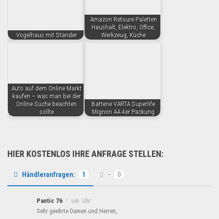
Amazon Retoure Paletten
Haushalt, Elektro, Office,
Vogelhaus mit Ständer
Werkzeug, Küche
Auto auf dem Online Markt
kaufen – was man bei der
Online Suche beachten
Batterie VARTA Superlife
sollte
Mignon AA 4er Packung
HIER KOSTENLOS IHRE ANFRAGE STELLEN:
Händleranfragen:
1
-
0
Pantic 76
um Uhr
Sehr geehrte Damen und Herren,