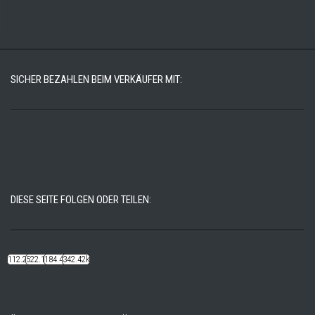
SICHER BEZAHLEN BEIM VERKÄUFER MIT:
DIESE SEITE FOLGEN ODER TEILEN:
112.22k
522.14k
184.48k
342.42k