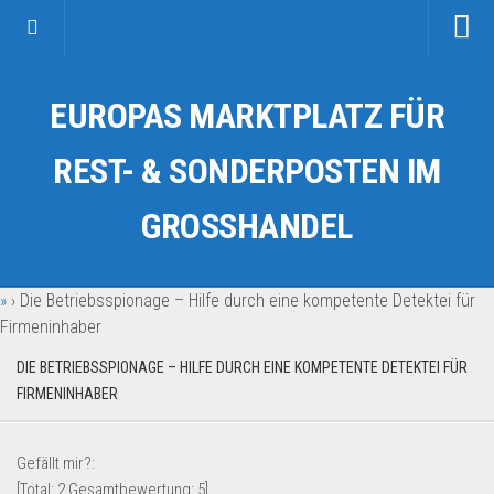
Startseite
EUROPAS MARKTPLATZ FÜR
Kategorien
Auto & Motorrad
REST- & SONDERPOSTEN IM
Drogerie & Tierbedarf
GROSSHANDEL
Fahrzeuge & Transport
Fashion & Mode
»
›
Die Betriebsspionage – Hilfe durch eine kompetente Detektei für
Garten & Werkzeug
Firmeninhaber
Geschäft, Büro & Schreibwaren
DIE BETRIEBSSPIONAGE – HILFE DURCH EINE KOMPETENTE DETEKTEI FÜR
Geschenkartikel
FIRMENINHABER
Haushaltswaren
Handy und Smartphone
Gefällt mir?:
Kosmetik & Pflege
[Total:
2
Gesamtbewertung:
5
]