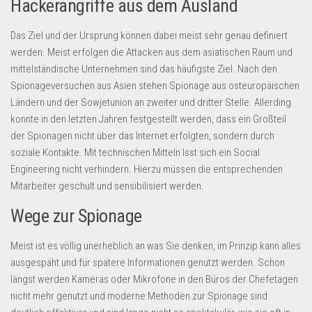
Hackerangriffe aus dem Ausland
Dropshipping-Produkte
B2B Produkte
Das Ziel und der Ursprung können dabei meist sehr genau definiert
Grosshandel
werden. Meist erfolgen die Attacken aus dem asiatischen Raum und
mittelständische Unternehmen sind das häufigste Ziel. Nach den
Amazon
Spionageversuchen aus Asien stehen Spionage aus osteuropäischen
Aldi
Ländern und der Sowjetunion an zweiter und dritter Stelle. Allerding
konnte in den letzten Jahren festgestellt werden, dass ein Großteil
Lidl
der Spionagen nicht über das Internet erfolgten, sondern durch
Kostenlos verkaufen
soziale Kontakte. Mit technischen Mitteln lsst sich ein Social
Engineering nicht verhindern. Hierzu müssen die entsprechenden
Anmelden
Mitarbeiter geschult und sensibilisiert werden.
Kostenlos Registrieren
Wege zur Spionage
Newsletter
Meist ist es völlig unerheblich an was Sie denken, im Prinzip kann alles
ausgespäht und für spätere Informationen genutzt werden. Schon
längst werden Kameras oder Mikrofone in den Büros der Chefetagen
nicht mehr genutzt und moderne Methoden zur Spionage sind