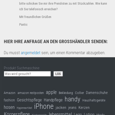
bitte schicken Sie mir ihre Preislisten zu mit Stückzahlen. Wie kann
ich Sie telefonisch erreichen?
Mit freundlichen Grüßen
Pantic
HIER IHRE ANFRAGE AN DEN GROSSHÄNDLER SENDEN:
Du musst
angemeldet
sein, um einen Kommentar abzugeben.
Produkt Suchmaschine
LOS
apple
Damenschuhe
Collier
Amazon
amazon restposten
Bekleidung
handy
Gesichtspflege
Handpflege
fashion
Haushaltsgeräte
iPhone
hosen
jacken
jeans
Kerzen
Hygieneartikel
Körperpflege
lebensmittel
Lego
Lotion
Mode