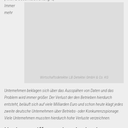
Immer
Lebensmittel & Getränke
mehr
Multimedia & Elektro
Münzen
Spielzeug & Games
Schuhe & Accessoires
Sport & Freizeit
Uhren & Schmuck
Wohnen & Einrichten
Wirtschaftsdetektei LB Detektei GmbH & Co. KG
Restposten-Angebote
Unternehmen beklagen sich über das Ausspähen von Daten und das
Restposten für Privatpersonen
Problem wird immer größer. Der Verlust der den Betrieben hierdurch
eBay Restposten kaufen
entsteht, beläuft sich auf viele Milliarden Euro und schon heute klagt jedes
Sonderposten-Angebote
zweite deutsche Unternehmen über Betriebs- oder Konkurrenzspionage.
Viele Unternehmen mussten hierdurch hohe Verluste verzeichnen.
Saison & Eventprodkte