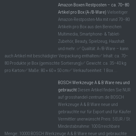
Amazon Boxen Restposten – ca. 70–80
Artikel pro Box (A-/B-Ware)
Vielseitiger
Amazon-Restposten-Mix mit rund 70–80
Artikeln pro Box aus den Bereichen
Multimedia, Smartphone- & Tablet-
Zubehör, Beauty, Spielzeug, Haushalt
und mehr. ✅ Qualität: A-/B-Ware – kann
auch Artikel mit beschädigter Verpackung enthalten✅ Inhalt: ca. 70–
80 Produkte je Box (gemischte Sortierung)✅ Gewicht: ca. 35–40 kg
pro Karton✅ Maße: 80 × 60 × 50 cm✅ Verkaufseinheit: 1 Box ...
BOSCH Werkzeuge A & B Ware neu und
gebraucht
Diesen Artikel finden Sie NUR
auf grosshandel-zentrum.de BOSCH
Werkzeuge A & B Ware neue und
gebrauchte nur für Export und für Käufer
Vermittler unerwünscht Preis: 5 EUR / St.
Mindestabnahme: 100 Erreichbare
Menge: 10000 BOSCH Werkzeuge A & B Ware neue und gebrauchte