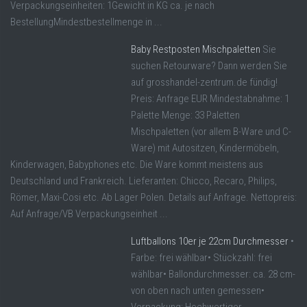
Verpackungseinheiten: 1Gewicht in KG ca. je nach
BestellungMindestbestellmenge in ...
Baby Restposten Mischpaletten
Sie
suchen Retourware? Dann werden Sie
auf grosshandel-zentrum.de fündig!
Preis: Anfrage EUR Mindestabnahme: 1
Palette Menge: 33 Paletten
Mischpaletten (vor allem B-Ware und C-
Ware) mit Autositzen, Kindermöbeln,
Kinderwagen, Babyphones etc. Die Ware kommt meistens aus
Deutschland und Frankreich. Lieferanten: Chicco, Recaro, Philips,
Römer, Maxi-Cosi etc. Ab Lager Polen. Details auf Anfrage. Nettopreis:
Auf Anfrage/VB Verpackungseinheit ...
Luftballons 10er je 22cm Durchmesser
•
Farbe: frei wählbar• Stückzahl: frei
wählbar• Ballondurchmesser: ca. 28 cm-
von oben nach unten gemessen•
Verpackung: Hochwertiger