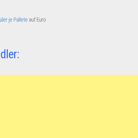
ler je Pallete
auf Euro
n
dler: