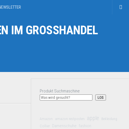
NEWSLETTER
N IM GROSSHANDEL
Produkt Suchmaschine
LOS
apple
Amazon
amazon restposten
Bekleidung
Damenschuhe
Collier
fashion