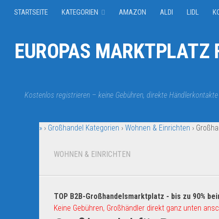
STARTSEITE
KATEGORIEN
AMAZON
ALDI
LIDL
K
EUROPAS MARKTPLATZ F
Kostenlos registrieren – keine Gebühren, direkte Händlerkontakte
»
›
Großhandel Kategorien
›
Wohnen & Einrichten
›
Großha
WOHNEN & EINRICHTEN
TOP B2B-Großhandelsmarktplatz - bis zu 90% bei
Keine Gebühren, Großhändler direkt ganz unten ansc