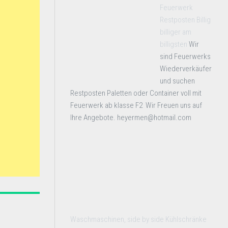
Feuerwerk
Restposten Billig
billiger am
billigsten
Wir
sind Feuerwerks
Wiederverkäufer
und suchen
Restposten Paletten oder Container voll mit
Feuerwerk ab klasse F2 Wir Freuen uns auf
Ihre Angebote. heyermen@hotmail.com
Waschmaschinen, side by side Kühlschränke