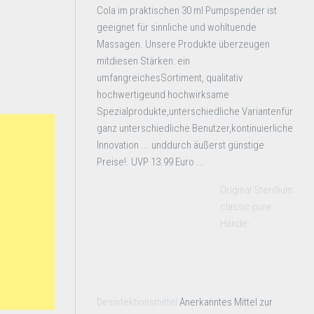
Cola im praktischen 30 ml Pumpspender ist
geeignet für sinnliche und wohltuende
Massagen. Unsere Produkte überzeugen
mitdiesen Stärken: ein
umfangreichesSortiment, qualitativ
hochwertigeund hochwirksame
Spezialprodukte,unterschiedliche Variantenfür
ganz unterschiedliche Benutzer,kontinuierliche
Innovation ... unddurch äußerst günstige
Preise!. UVP 13.99 Euro ...
Original Sterillium
classic pure
Hände-
Desinfektionsmittel
Anerkanntes Mittel zur