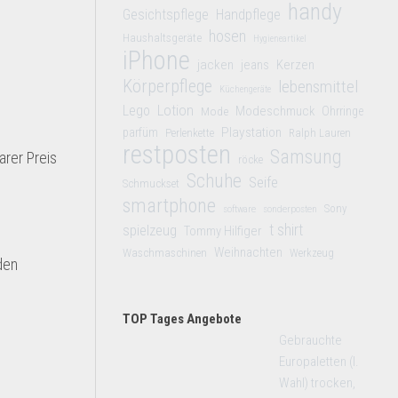
handy
Gesichtspflege
Handpflege
hosen
Haushaltsgeräte
Hygieneartikel
iPhone
jacken
jeans
Kerzen
Körperpflege
lebensmittel
Küchengeräte
Lego
Lotion
Modeschmuck
Mode
Ohrringe
Playstation
parfüm
Perlenkette
Ralph Lauren
restposten
Samsung
arer Preis
röcke
Schuhe
Seife
Schmuckset
smartphone
Sony
software
sonderposten
t shirt
spielzeug
Tommy Hilfiger
Weihnachten
Waschmaschinen
Werkzeug
den
TOP Tages Angebote
Gebrauchte
Europaletten (I.
Wahl) trocken,