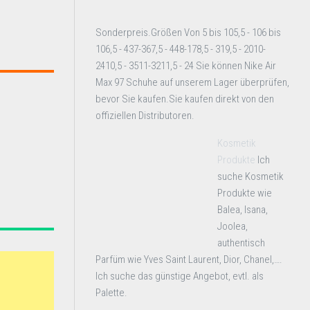
Sonderpreis.Größen Von 5 bis 105,5 - 106 bis
106,5 - 437-367,5 - 448-178,5 - 319,5 - 2010-
2410,5 - 3511-3211,5 - 24 Sie können Nike Air
Max 97 Schuhe auf unserem Lager überprüfen,
bevor Sie kaufen.Sie kaufen direkt von den
offiziellen Distributoren.
Kosmetik
Produkte
Ich
suche Kosmetik
Produkte wie
Balea, Isana,
Joolea,
authentisch
Parfüm wie Yves Saint Laurent, Dior, Chanel,….
Ich suche das günstige Angebot, evtl. als
Palette.