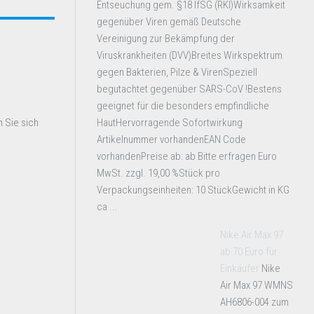
Entseuchung gem. §18 IfSG (RKI)Wirksamkeit
gegenüber Viren gemäß Deutsche
Vereinigung zur Bekämpfung der
Viruskrankheiten (DVV)Breites Wirkspektrum
gegen Bakterien, Pilze & VirenSpeziell
begutachtet gegenüber SARS-CoV !Bestens
geeignet für die besonders empfindliche
HautHervorragende Sofortwirkung
 Sie sich
Artikelnummer vorhandenEAN Code
vorhandenPreise ab: ab Bitte erfragen Euro
MwSt. zzgl. 19,00 %Stück pro
Verpackungseinheiten: 10 StückGewicht in KG
ca ...
Nike Air Max 97
ab 70 Euro für
Einkäufer
Nike
Air Max 97 WMNS
AH6806-004 zum