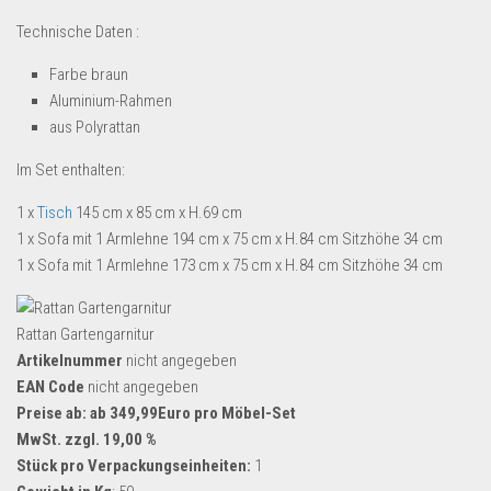
Dropshipping-Produkte
Technische Daten :
B2B Produkte
Farbe braun
Grosshandel
Aluminium-Rahmen
Amazon
aus Polyrattan
Aldi
Im Set enthalten:
Lidl
1 x
Tisch
145 cm x 85 cm x H.69 cm
Kostenlos verkaufen
1 x Sofa mit 1 Armlehne 194 cm x 75 cm x H.84 cm Sitzhöhe 34 cm
1 x Sofa mit 1 Armlehne 173 cm x 75 cm x H.84 cm Sitzhöhe 34 cm
Anmelden
Kostenlos Registrieren
Rattan Gartengarnitur
Newsletter
Artikelnummer
nicht angegeben
EAN Code
nicht angegeben
Preise ab: ab 349,99Euro pro Möbel-Set
MwSt. zzgl. 19,00 %
Stück pro Verpackungseinheiten:
1