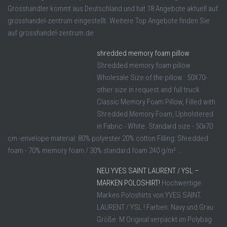
Grosshändler kommt aus Deutschland und hat 18 Angebote aktuell auf
grosshandel-zentrum eingestellt. Weitere Top Angebote finden Sie
auf grosshandel-zentrum.de
shredded memory foam pillow
Shredded memory foam pillow
Wholesale Size of the pillow : 50X70-
other size in request and full truck
Classic Memory Foam Pillow, Filled with
Shredded Memory Foam, Upholstered
in Fabric - White. Standard size - 50x70
cm -envelope material: 80% polyester 20% cotton Filling: Shredded
foam - 70% memory foam / 30% standard foam 240 g/m² ...
NEU YVES SAINT LAURENT / YSL –
MARKEN POLOSHIRT!
Hochwertige
Marken Poloshirts von YVES SAINT
LAURENT / YSL ! Farben: Navy und Grau
Größe: M Original verpackt im Polybag