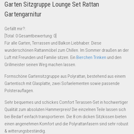
Garten Sitzgruppe Lounge Set Rattan
Lebensmittel & Getränke
Gartengarnitur
Multimedia & Elektro
Münzen
Gefällt mir?:
[Total:
0
Gesamtbewertung:
0
]
Spielzeug & Games
Für alle Garten, Terrassen und Balkon Liebhaber. Diese
Schuhe & Accessoires
wunderschönen Rattanmöbel zum Chillen. Im Sommer draußen an der
Sport & Freizeit
Luft mit Freunden und Familie sitzen. Ein
Bierchen Trinken
und den
Grillmeister seinen Weg machen lassen.
Uhren & Schmuck
Formschöne Gartensitzgruppe aus Polyrattan, bestehend aus einem
Wohnen & Einrichten
Gartentisch mit Glasplatte, zwei Sofaelementen sowie passende
Restposten-Angebote
Polsterauflagen.
Restposten für Privatpersonen
Sehr bequemes und schickes Comfort Terassen-Set in hochwertiger
eBay Restposten kaufen
Qualität zum absoluten Hammerpreis! Die einzelnen Teile lassen sich
Sonderposten-Angebote
bei Bedarf einfach transportieren. Die 8 cm dicken Sitzkissen bieten
einen angenehmen Komfort und die Polyrattanfasern sind sehr robust
Saison & Eventprodkte
& witterungsbeständig.