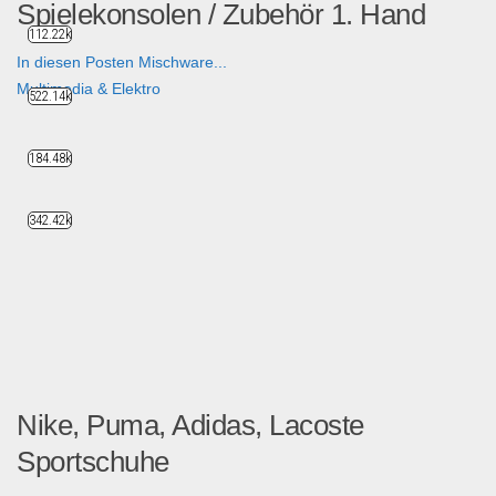
Spielekonsolen / Zubehör 1. Hand
112.22k
In diesen Posten Mischware...
Multimedia & Elektro
522.14k
184.48k
342.42k
Nike, Puma, Adidas, Lacoste
Sportschuhe