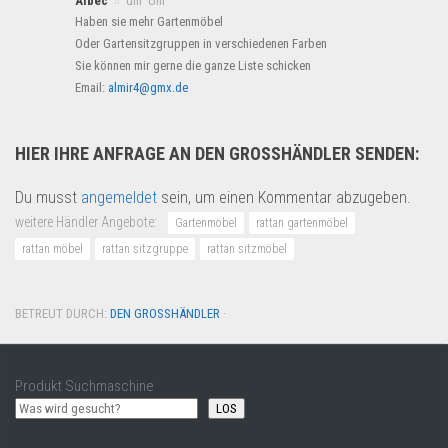
Albec
um Uhr
Haben sie mehr Gartenmöbel
Oder Gartensitzgruppen in verschiedenen Farben
Sie können mir gerne die ganze Liste schicken
Email:
almir4@gmx.de
HIER IHRE ANFRAGE AN DEN GROSSHÄNDLER SENDEN:
Du musst
angemeldet
sein, um einen Kommentar abzugeben.
weitere Händler Angebote:
Gartenmöbel
rattan gartenmöbel
rattan möbel
rattan sitzgruppe
rattan sitzmöbel
BETREUT DURCH:
DEN GROSSHÄNDLER
·
Produkt Suchmaschine
LOS