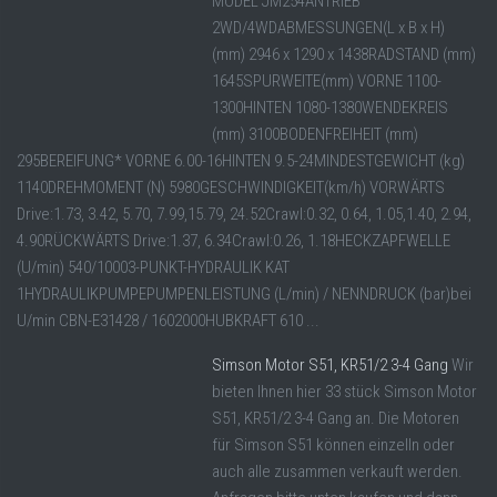
MODEL JM254ANTRIEB
2WD/4WDABMESSUNGEN(L x B x H)
(mm) 2946 x 1290 x 1438RADSTAND (mm)
1645SPURWEITE(mm) VORNE 1100-
1300HINTEN 1080-1380WENDEKREIS
(mm) 3100BODENFREIHEIT (mm)
295BEREIFUNG* VORNE 6.00-16HINTEN 9.5-24MINDESTGEWICHT (kg)
1140DREHMOMENT (N) 5980GESCHWINDIGKEIT(km/h) VORWÄRTS
Drive:1.73, 3.42, 5.70, 7.99,15.79, 24.52Crawl:0.32, 0.64, 1.05,1.40, 2.94,
4.90RÜCKWÄRTS Drive:1.37, 6.34Crawl:0.26, 1.18HECKZAPFWELLE
(U/min) 540/10003-PUNKT-HYDRAULIK KAT
1HYDRAULIKPUMPEPUMPENLEISTUNG (L/min) / NENNDRUCK (bar)bei
U/min CBN-E31428 / 1602000HUBKRAFT 610 ...
Simson Motor S51, KR51/2 3-4 Gang
Wir
bieten Ihnen hier 33 stück Simson Motor
S51, KR51/2 3-4 Gang an. Die Motoren
für Simson S51 können einzelln oder
auch alle zusammen verkauft werden.