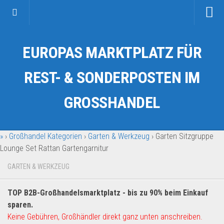
Startseite
EUROPAS MARKTPLATZ FÜR
Kategorien
Auto & Motorrad
REST- & SONDERPOSTEN IM
Drogerie & Tierbedarf
GROSSHANDEL
Fahrzeuge & Transport
Fashion & Mode
»
›
Großhandel Kategorien
›
Garten & Werkzeug
›
Garten Sitzgruppe
Garten & Werkzeug
Lounge Set Rattan Gartengarnitur
Geschäft, Büro & Schreibwaren
GARTEN & WERKZEUG
Geschenkartikel
Haushaltswaren
TOP B2B-Großhandelsmarktplatz - bis zu 90% beim Einkauf
Handy und Smartphone
sparen.
Keine Gebühren, Großhändler direkt ganz unten anschreiben.
Kosmetik & Pflege