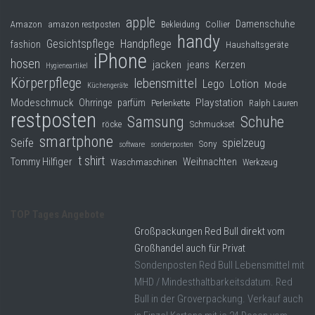
apple
Damenschuhe
Collier
Amazon
amazon restposten
Bekleidung
handy
Gesichtspflege
Handpflege
fashion
Haushaltsgeräte
iPhone
hosen
jacken
jeans
Kerzen
Hygieneartikel
Körperpflege
lebensmittel
Lego
Lotion
Mode
Küchengeräte
Modeschmuck
Playstation
Ohrringe
parfüm
Perlenkette
Ralph Lauren
restposten
Samsung
Schuhe
röcke
Schmuckset
smartphone
Seife
spielzeug
Sony
software
sonderposten
t shirt
Tommy Hilfiger
Weihnachten
Waschmaschinen
Werkzeug
TOP Tages Angebote
Großpackungen Red Bull direkt vom
Großhandel auch für Privat
Sondenposten Red Bull Lebensmittel mit
MHD / Mindesthaltbarkeitsdatum. Red
Bull in der Groverpackung. Verkauf auch