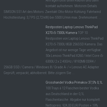
Anfragen bitte unten kaufen und dann
kontakt aufnehmen. Motoren Details
SIMSON S51 Art des Motors: Zweitakt Otto-Motor Kühlung: Fahrtwind
Höchstleistung: 3,7 PS (2,72 kW) bei 5500 U/min max. Drehmoment: ...
Restposten Laptop Lenovo ThinkPad
X270 i5-7300U Kamera
TOP 10
Restposten von Laptop Lenovo ThinkPad
X270 i5-7300U 8GB 256SSD Kamera. Das
Angebot ist nur wenige Tage verfügbar.
50x Lenovo ThinkPad X260 / Intel Core i5-
6300U 2 x 2.40GHz / 8192MB DDR4 /
256GB SSD / Camera / Windows 8 / Grade A- / + Lenovo AC Adapter
Geprüft, verpackt, abholbereit. Bitte zögern Sie ...
Grosshandel Vodka Primakov 37,5% 0,1L
100 Trays á 12 Flaschen bester Vodka
aus Deutschland in der 0,1L
Flaschentasche. Abgabe nur komplett.
Nettopreis: 924,00 EUR/Posten + 19%