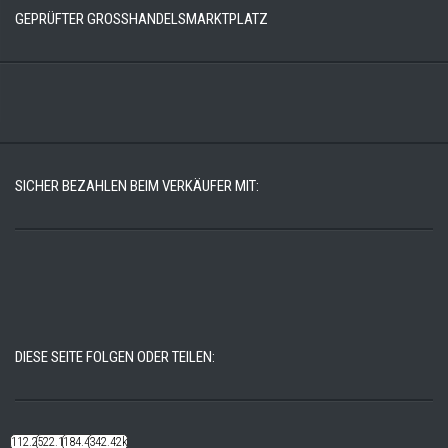
GEPRÜFTER GROSSHANDELSMARKTPLATZ
SICHER BEZAHLEN BEIM VERKÄUFER MIT:
DIESE SEITE FOLGEN ODER TEILEN:
112.22k
522.14k
184.48k
342.42k