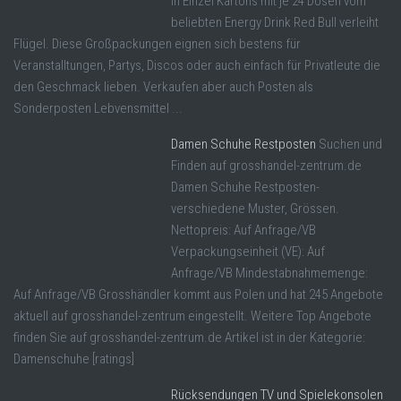
in Einzel Kartons mit je 24 Dosen vom
beliebten Energy Drink Red Bull verleiht
Flügel. Diese Großpackungen eignen sich bestens für
Veranstalltungen, Partys, Discos oder auch einfach für Privatleute die
den Geschmack lieben. Verkaufen aber auch Posten als
Sonderposten Lebvensmittel ...
Damen Schuhe Restposten
Suchen und
Finden auf grosshandel-zentrum.de
Damen Schuhe Restposten-
verschiedene Muster, Grössen.
Nettopreis: Auf Anfrage/VB
Verpackungseinheit (VE): Auf
Anfrage/VB Mindestabnahmemenge:
Auf Anfrage/VB Grosshändler kommt aus Polen und hat 245 Angebote
aktuell auf grosshandel-zentrum eingestellt. Weitere Top Angebote
finden Sie auf grosshandel-zentrum.de Artikel ist in der Kategorie:
Damenschuhe [ratings]
Rücksendungen TV und Spielekonsolen