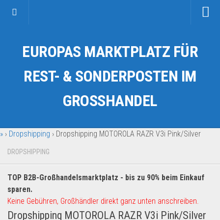
Startseite
EUROPAS MARKTPLATZ FÜR
Kategorien
Auto & Motorrad
REST- & SONDERPOSTEN IM
Drogerie & Tierbedarf
GROSSHANDEL
Fahrzeuge & Transport
Fashion & Mode
»
›
Dropshipping
›
Dropshipping MOTOROLA RAZR V3i Pink/Silver
Garten & Werkzeug
Geschäft, Büro & Schreibwaren
DROPSHIPPING
Geschenkartikel
TOP B2B-Großhandelsmarktplatz - bis zu 90% beim Einkauf
Haushaltswaren
sparen.
Handy und Smartphone
Keine Gebühren, Großhändler direkt ganz unten anschreiben.
Dropshipping MOTOROLA RAZR V3i Pink/Silver
Kosmetik & Pflege