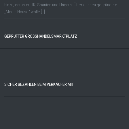
hinzu, darunter UK, Spanien und Ungarn. Über die neu gegründete
„Media House“ wolle […]
GEPRÜFTER GROSSHANDELSMARKTPLATZ
SICHER BEZAHLEN BEIM VERKÄUFER MIT: