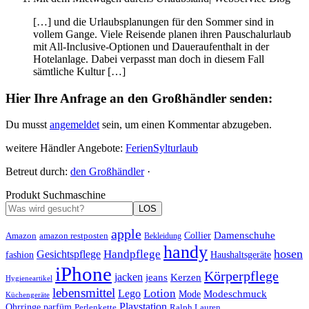
[…] und die Urlaubsplanungen für den Sommer sind in
vollem Gange. Viele Reisende planen ihren Pauschalurlaub
mit All-Inclusive-Optionen und Daueraufenthalt in der
Hotelanlage. Dabei verpasst man doch in diesem Fall
sämtliche Kultur […]
Hier Ihre Anfrage an den Großhändler senden:
Du musst
angemeldet
sein, um einen Kommentar abzugeben.
weitere Händler Angebote:
Ferien
Sylt
urlaub
Betreut durch:
den Großhändler
·
Produkt Suchmaschine
LOS
apple
Damenschuhe
Amazon
Collier
amazon restposten
Bekleidung
handy
hosen
Handpflege
Gesichtspflege
fashion
Haushaltsgeräte
iPhone
Körperpflege
jacken
Kerzen
jeans
Hygieneartikel
lebensmittel
Lotion
Lego
Modeschmuck
Mode
Küchengeräte
Playstation
Ohrringe
parfüm
Perlenkette
Ralph Lauren