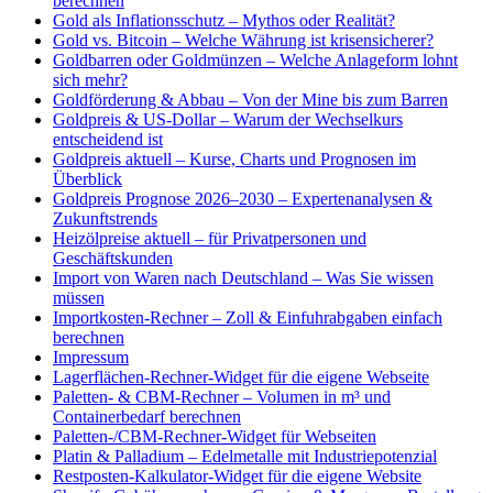
berechnen
Gold als Inflationsschutz – Mythos oder Realität?
Gold vs. Bitcoin – Welche Währung ist krisensicherer?
Goldbarren oder Goldmünzen – Welche Anlageform lohnt
sich mehr?
Goldförderung & Abbau – Von der Mine bis zum Barren
Goldpreis & US-Dollar – Warum der Wechselkurs
entscheidend ist
Goldpreis aktuell – Kurse, Charts und Prognosen im
Überblick
Goldpreis Prognose 2026–2030 – Expertenanalysen &
Zukunftstrends
Heizölpreise aktuell – für Privatpersonen und
Geschäftskunden
Import von Waren nach Deutschland – Was Sie wissen
müssen
Importkosten-Rechner – Zoll & Einfuhrabgaben einfach
berechnen
Impressum
Lagerflächen-Rechner-Widget für die eigene Webseite
Paletten- & CBM-Rechner – Volumen in m³ und
Containerbedarf berechnen
Paletten-/CBM-Rechner-Widget für Webseiten
Platin & Palladium – Edelmetalle mit Industriepotenzial
Restposten-Kalkulator-Widget für die eigene Website