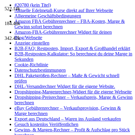
#20780 (kein Titel)
522.14k
Aktuelle Edelmetall-Kurse direkt auf Ihrer Webseite
Allgemeine Geschäftsbedingungen
Amazon FBA Gebührenrechner – FBA-Kosten, Marge &
184.48k
Gewinn sofort berechnen
Amazon-FBA-Gebührenrechner Widget für deinen
Blog/Webseite
342.42k
Anzeige einstellen
B2B-FAQ: Restposten, Import, Export & Großhandel erklärt
B2B-Restposten-Kalkulator: So berechnest du deine Marge in
Sekunden
Cookie-Richtlinie
Datenschutzbestimmungen
DHL Paketgrößen-Rechner – Maße & Gewicht schnell
prüfen
DHL-Versandrechner Widget für die eigene Website.
Dropshipping-Margenrechner-Widget für die eigene Webseite
Dropshipping-Preisrechner – Verkaufspreis, Marge & Gewinn
berechnen
eBay Gebührenrechner – Verkaufsprovision, Gewinn &
Marge berechnen
Export aus Deutschland – Waren ins Ausland verkaufen
Gesuch kostenlos Veröffentlichen
Gewinn- & Margen-Rechner – Profit & Aufschlag pro Stück