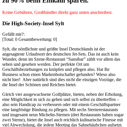
zu 90% beim Einkauf sparen.
Keine Gebühren, Großhändler direkt ganz unten anschreiben.
Die High-Society-Insel Sylt
Gefällt mir?:
[Total:
0
Gesamtbewertung:
0
]
Sylt, die nördlichste und größte Insel Deutschlands ist der
angesagteste Urlaubsort des deutschen Jet-Sets. Das ist auch kein
Wunder, denn im Szene-Restaurant “Sansibar” zählt vor allem das
sehen und gesehen werden. Der perfekte Ort um
Geschäftsbeziehungen zu knüpfen und pflegen also. Hat Ihr
Business schon einen Markenbotschafter gefunden? Wieso also
nicht hier! Aber natürlich sind dies nicht die einzigen Vorzüge, die
die Insel der Schönen und Reichen bietet.
Gleich vier ausgewachsene Golfplätze, bieten, neben der Erholung,
eine Möglichkeit in sich zu gehen und sich selbst zu übertreffen –
also sein Handicap zu verbessern oder mit einem Geschäftspartner
eine langfristige Bindung zu pflegen. Mit sechs Sternerestaurants
und insgesamt neun Michelin-Sternen (drei Restaurants haben sogar
zwei Sterne), bietet die Insel auch reichlich kulinarische Finesse mit
viel Abwechslung, die jedem Meeting das Sahnehäubchen aufsetzt.