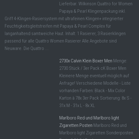
Lieferbar. Wilkinson Quattro for Women
Papaya & Pearl Klingenpackung inkl.
Griff 4-Klingen-Rasiersystem mit ultrafeinen Klingen+ integrierter
Feuchtigkeitsgleitstreifen mit Papaya & Pearl Complex für
langanhaltend samtweiche Haut. Inhalt: 1 Rasierer, 3 Rasierklingen
passend für alle Quattro Women Rasierer Alle Angebote sind
Neuware. Die Quattro ...
2730x Calvin Klein Boxer Men
Menge:
2730 Stück / 3er Pack cK Boxer Men
Kleinere Menge eventuell möglich auf
Anfrage! Verschiedene Modelle - Liste
vorhanden Farben: Black - Mix Color
Karton à 78x 3er Pack Sortierung: 8x S -
31x M - 31x L - 8x XL
Marlboro Red und Marlboro light
Zigaretten Posten
Marlboro Red und
Marlboro light Zigaretten Sonderposten