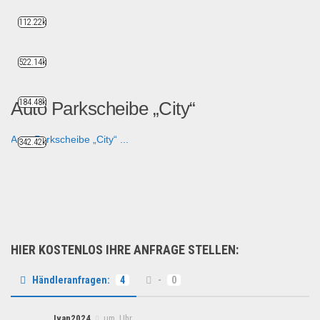
112.22k
522.14k
184.48k
Auto Parkscheibe „City“
Auto Parkscheibe „City“ ...
342.42k
Fahrzeuge & Transport
HIER KOSTENLOS IHRE ANFRAGE STELLEN:
Händleranfragen:
4
-
0
Ivan2024
um Uhr