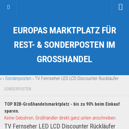
Startseite
EUROPAS MARKTPLATZ FÜR
Kategorien
Auto & Motorrad
REST- & SONDERPOSTEN IM
Drogerie & Tierbedarf
GROSSHANDEL
Fahrzeuge & Transport
Fashion & Mode
»
›
Sonderposten
›
TV Fernseher LED LCD Discounter Rückläufer
Garten & Werkzeug
Geschäft, Büro & Schreibwaren
SONDERPOSTEN
Geschenkartikel
TOP B2B-Großhandelsmarktplatz - bis zu 90% beim Einkauf
Haushaltswaren
sparen.
Handy und Smartphone
Keine Gebühren, Großhändler direkt ganz unten anschreiben.
TV Fernseher LED LCD Discounter Rückläufer
Kosmetik & Pflege