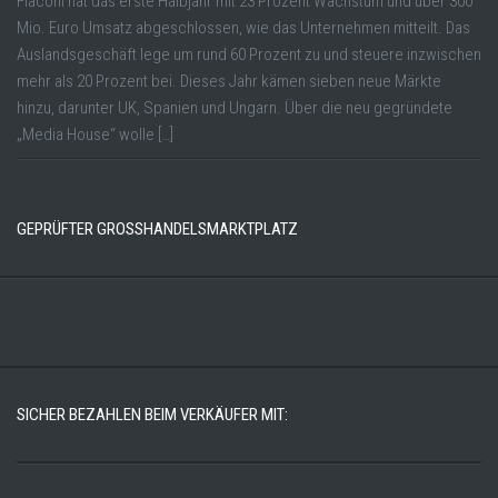
Flaconi hat das erste Halbjahr mit 23 Prozent Wachstum und über 300
Mio. Euro Umsatz abgeschlossen, wie das Unternehmen mitteilt. Das
Auslandsgeschäft lege um rund 60 Prozent zu und steuere inzwischen
mehr als 20 Prozent bei. Dieses Jahr kämen sieben neue Märkte
hinzu, darunter UK, Spanien und Ungarn. Über die neu gegründete
„Media House“ wolle […]
GEPRÜFTER GROSSHANDELSMARKTPLATZ
SICHER BEZAHLEN BEIM VERKÄUFER MIT: