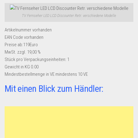
Dropshipping-Produkte
B2B Produkte
TV Fernseher LED LCD Discounter Retr. verschiedene Modelle
Grosshandel
Artikelnummer
vorhanden
Amazon
EAN Code
vorhanden
Aldi
Preise ab:119Euro
MwSt. zzgl. 19,00 %
Lidl
Stück pro Verpackungseinheiten:
1
Gewicht in KG
Kostenlos verkaufen
0.00
Mindestbestellmenge in VE
mindestens 10 VE
Anmelden
Mit einen Blick zum Händler:
Kostenlos Registrieren
Newsletter