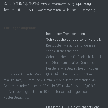
smartphone
Seife
spielzeug
Sony
software
sonderposten
t shirt
Tommy Hilfiger
Weihnachten
Waschmaschinen
Werkzeug
TOP Tages Angebote
Restposten Trennscheiben
Schruppscheiben Deutscher Hersteller
Restposten wie auf den Bildern zu
sehen. Trennscheiben
Schruppscheiben für Edelstahl, Metall
und Stein Namenhaften Deutschen
Hersteller wie Dewalt, Bosch, Rodius,
Klingspoor Deutsche Marken QUALITÄT !!! Durchmesser: 100mm, 115
mm, 125 mm, 180 mm und 230 mm. Artikelnummer vorhandenEAN
Code vorhandenPreise ab: 10 Kg 19,95EuroMwSt. zzgl. 19,00 %Stück
pro Verpackungseinheiten: 10 KG Unterschiedlich gemischter
PostenGewicht ...
Glaslichter GL CHSZ Weihnachtslicht