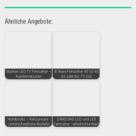
Ähnliche Angebote:
Marken LED TV Fernseher –
B Ware Fernseher 40 50 60
Kundenretouren
65 oder bis 70 Zoll
Notebooks – Retourware -
SAMSUNG LCD und LED
Unterschiedliche Modelle
Fernseher - refurbishte Ware