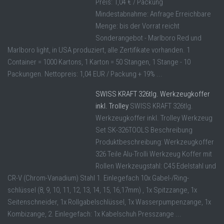
Preis: 1,04 € / Packung
Mindestabnahme: Anfrage Erreichbare
Menge: bis der Vorrat reicht
Sonderangebot - Marlboro Red und
Marlboro light, in USA produziert, alle Zertifikate vorhanden. 1
Container = 1000 Kartons, 1 Karton = 50 Stangen, 1 Stange - 10
Packungen. Nettopreis: 1,04 EUR / Packung + 19% ...
SWISS KRAFT 326tlg. Werkzeugkoffer
inkl. Trolley
SWISS KRAFT 326tlg.
Werkzeugkoffer inkl. Trolley Werkzeug
Set SK-326TOOLS Beschreibung
Produktbeschreibung: Werkzeugkoffer
326 Teile Alu-Trolli Werkzeug Koffer mit
Rollen Werkzeugstahl: C45 Edelstahl und
CR-V (Chrom-Vanadium) Stahl 1. Einlegefach 10x Gabel-/Ring-
schlüssel (8, 9, 10, 11, 12, 13, 14, 15, 16,17mm) , 1x Spitzzange, 1x
Seitenschneider, 1x Rollgabelschlüssel, 1x Wasserpumpenzange, 1x
Kombizange, 2. Einlegefach: 1x Kabelschuh Presszange ...