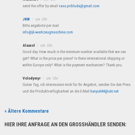
send the offer by email
vaxa.pribluda@gmail.com
JKW
um Uhr
Bitte angebote per mail
info@jk-werkzeugmaschine.com
Alaaxol
um Uhr
Good day. How much is the minimum number available that we can
get? What is the price per piece? Is there international shipping or
within Europe only? What is the payment mechanism? Thank you.
Volodymyr
um Uhr
Guten Tag, ich interessiere mich für Ihr Angebot, senden Sie den Preis
und die Produktverfügbarkeit an die E-Mail
kanyuk84@ukr.net
« Ältere Kommentare
HIER IHRE ANFRAGE AN DEN GROSSHÄNDLER SENDEN: