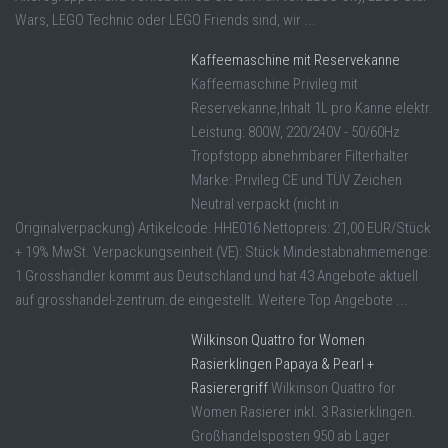
Wars, LEGO Technic oder LEGO Friends sind, wir ...
Kaffeemaschine mit Reservekanne
Kaffeemaschine Privileg mit
Reservekanne,Inhalt 1L pro Kanne elektr.
Leistung: 800W, 220/240V - 50/60Hz
Tropfstopp abnehmbarer Filterhalter
Marke: Privileg CE und TÜV Zeichen
Neutral verpackt (nicht in
Originalverpackung) Artikelcode: HHE016 Nettopreis: 21,00 EUR/Stück
+ 19% MwSt. Verpackungseinheit (VE): Stück Mindestabnahmemenge:
1 Grosshändler kommt aus Deutschland und hat 43 Angebote aktuell
auf grosshandel-zentrum.de eingestellt. Weitere Top Angebote ...
Wilkinson Quattro for Women
Rasierklingen Papaya & Pearl +
Rasierergriff
Wilkinson Quattro for
Women Rasierer inkl. 3 Rasierklingen.
Großhandelsposten 950 ab Lager