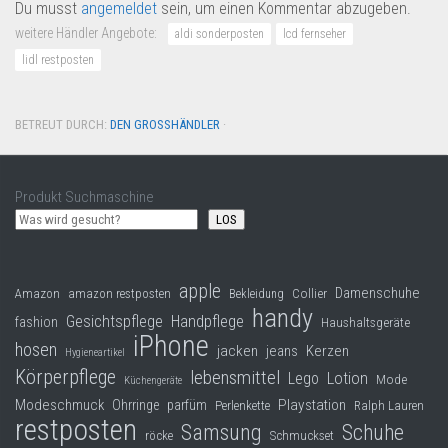
Du musst
angemeldet
sein, um einen Kommentar abzugeben.
weitere Händler Angebote:
aldi sonderposten
lcd fernseher
lidl restposten
BETREUT DURCH:
DEN GROSSHÄNDLER
·
Produkt Suchmaschine
LOS
apple
Damenschuhe
Collier
Amazon
amazon restposten
Bekleidung
handy
Gesichtspflege
Handpflege
fashion
Haushaltsgeräte
iPhone
hosen
jacken
jeans
Kerzen
Hygieneartikel
Körperpflege
lebensmittel
Lego
Lotion
Mode
Küchengeräte
Modeschmuck
Playstation
Ohrringe
parfüm
Perlenkette
Ralph Lauren
restposten
Samsung
Schuhe
röcke
Schmuckset