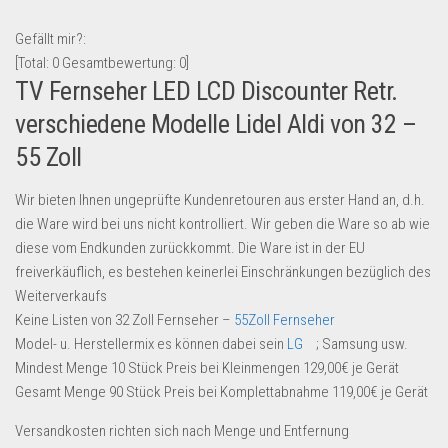
Lebensmittel & Getränke
Gefällt mir?:
Multimedia & Elektro
[Total:
0
Gesamtbewertung:
0
]
TV Fernseher LED LCD Discounter Retr.
Münzen
verschiedene Modelle Lidel Aldi von 32 –
Spielzeug & Games
55 Zoll
Schuhe & Accessoires
Sport & Freizeit
Wir bieten Ihnen ungeprüfte Kundenretouren aus erster Hand an, d.h.
Uhren & Schmuck
die Ware wird bei uns nicht kontrolliert. Wir geben die Ware so ab wie
diese vom Endkunden zurückkommt. Die Ware ist in der EU
Wohnen & Einrichten
freiverkäuflich, es bestehen keinerlei Einschränkungen bezüglich des
Restposten-Angebote
Weiterverkaufs
Keine Listen von 32 Zoll Fernseher –
55Zoll Fernseher
Restposten für Privatpersonen
Model- u. Herstellermix es können dabei sein
LG
; Samsung usw.
eBay Restposten kaufen
Mindest Menge 10 Stück Preis bei Kleinmengen 129,00€ je Gerät
Sonderposten-Angebote
Gesamt Menge 90 Stück Preis bei Komplettabnahme 119,00€ je Gerät
Saison & Eventprodkte
Versandkosten richten sich nach Menge und Entfernung