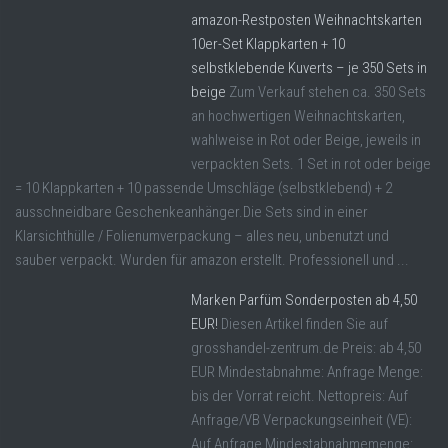
amazon-Restposten Weihnachtskarten
10er-Set Klappkarten + 10
selbstklebende Kuverts – je 350 Sets in
beige
Zum Verkauf stehen ca. 350 Sets
an hochwertigen Weihnachtskarten,
wahlweise in Rot oder Beige, jeweils in
verpackten Sets. 1 Set in rot oder beige
= 10 Klappkarten + 10 passende Umschläge (selbstklebend) + 2
ausschneidbare Geschenkeanhänger.Die Sets sind in einer
Klarsichthülle / Folienumverpackung – alles neu, unbenutzt und
sauber verpackt. Wurden für amazon erstellt. Professionell und ...
Marken Parfüm Sonderposten ab 4,50
EUR!
Diesen Artikel finden Sie auf
grosshandel-zentrum.de Preis: ab 4,50
EUR Mindestabnahme: Anfrage Menge:
bis der Vorrat reicht. Nettopreis: Auf
Anfrage/VB Verpackungseinheit (VE):
Auf Anfrage Mindestabnahmemenge: