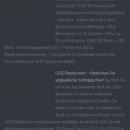
Glaslicht GL CHSZ Weihnachtslicht
Tannenbaumform mit Krippenapplikation
- Glas grün - Kappe und Fuß in gold -
Brenneinsatz/Paraffinmenge 140 g -
Brenndauer ca. 36 Stunden - Höhe ca.
25 cm Nettopreis: 0,80 EUR/Stück + 19%
MwSt. Verpackungseinheit (VE): 1 Palette mit 360 St.
Mindestabnahmemenge: 1 Europalette Grosshändler kommt aus
Deutschland und hat 91 Angebote aktuell ...
LEGO Restposten – Entdecken Sie
unglaubliche Schnäppchen!
Tauchen Sie
ein in die faszinierende Welt der LEGO-
Bausteine mit unseren exklusiven
Restposten-Angeboten! Erleben Sie
endlose Stunden voller Kreativität und
Spaß zu unschlagbaren Preisen. Unsere
LEGO Restposten umfassen eine vielfältige Auswahl an Sets für alle
Altersgruppen und Vorlieben. Ob Sie ein Fan von LEGO City, LEGO Star