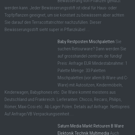
Bewässerung von Pflanzen genutzt
werden kann. Jeder Bewässerungsstift ist ideal für Haus- oder
Topfpflanzen geeignet, um sie konstant zu bewässern aber achten
Sie darauf den Terracottatrichter nachzufüllen. Dieser
Bewässerungsstift sieht super in Pflanzkübel ...
Baby Restposten Mischpaletten
Sie
suchen Retourware? Dann werden Sie
auf grosshandel-zentrum.de fündig!
Preis: Anfrage EUR Mindestabnahme: 1
Palette Menge: 33 Paletten
Mischpaletten (vor allem B-Ware und C-
Ware) mit Autositzen, Kindermöbeln,
Kinderwagen, Babyphones etc. Die Ware kommt meistens aus
Deutschland und Frankreich. Lieferanten: Chicco, Recaro, Philips,
Römer, Maxi-Cosi etc. Ab Lager Polen. Details auf Anfrage. Nettopreis:
Auf Anfrage/VB Verpackungseinheit ...
Saturn Media Markt Retouren B Ware
Elektonik Technik Multimedia
Auch