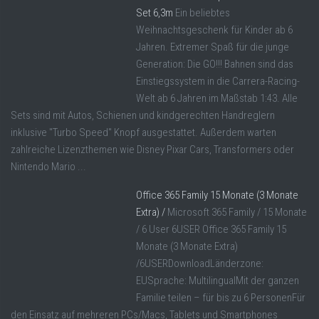
Set 6,3m
Ein beliebtes
Weihnachtsgeschenk für Kinder ab 6
Jahren. Extremer Spaß für die junge
Generation: Die GO!!! Bahnen sind das
Einstiegssystem in die Carrera-Racing-
Welt ab 6 Jahren im Maßstab 1:43. Alle
Sets sind mit Autos, Schienen und kindgerechten Handreglern
inklusive "Turbo Speed" Knopf ausgestattet. Außerdem warten
zahlreiche Lizenzthemen wie Disney Pixar Cars, Transformers oder
Nintendo Mario ...
Office 365 Family 15 Monate (3 Monate
Extra) /
Microsoft 365 Family / 15 Monate
/ 6 User 6USER Office 365 Family 15
Monate (3 Monate Extra)
/6USERDownloadLänderzone:
EUSprache: MultilingualMit der ganzen
Familie teilen – für bis zu 6 PersonenFür
den Einsatz auf mehreren PCs/Macs, Tablets und Smartphones