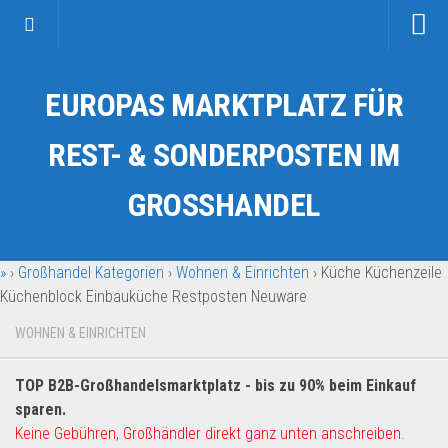
Startseite
EUROPAS MARKTPLATZ FÜR
Kategorien
Auto & Motorrad
REST- & SONDERPOSTEN IM
Drogerie & Tierbedarf
GROSSHANDEL
Fahrzeuge & Transport
Fashion & Mode
»
›
Großhandel Kategorien
›
Wohnen & Einrichten
›
Küche Küchenzeile
Garten & Werkzeug
Küchenblock Einbauküche Restposten Neuware
Geschäft, Büro & Schreibwaren
WOHNEN & EINRICHTEN
Geschenkartikel
Haushaltswaren
TOP B2B-Großhandelsmarktplatz - bis zu 90% beim Einkauf
Handy und Smartphone
sparen.
Keine Gebühren, Großhändler direkt ganz unten anschreiben.
Kosmetik & Pflege