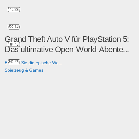
112.22k
522.14k
Grand Theft Auto V für PlayStation 5:
184.48k
Das ultimative Open-World-Abente...
342.42k
Erleben Sie die epische We...
Spielzeug & Games