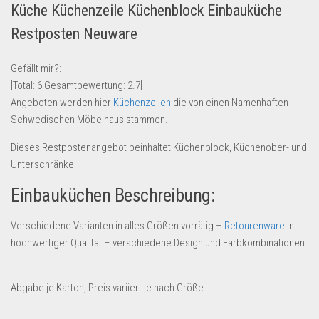
Küche Küchenzeile Küchenblock Einbauküche
Lebensmittel & Getränke
Restposten Neuware
Multimedia & Elektro
Münzen
Gefällt mir?:
[Total:
6
Gesamtbewertung:
2.7
]
Spielzeug & Games
Angeboten werden hier
Küchenzeilen
die von einen Namenhaften
Schuhe & Accessoires
Schwedischen Möbelhaus stammen.
Sport & Freizeit
Dieses Restpostenangebot beinhaltet Küchenblock, Küchenober- und
Uhren & Schmuck
Unterschränke
Wohnen & Einrichten
Einbauküchen Beschreibung:
Restposten-Angebote
Verschiedene Varianten in alles Größen vorrätig –
Retourenware
in
Restposten für Privatpersonen
hochwertiger Qualität – verschiedene Design und Farbkombinationen
eBay Restposten kaufen
Sonderposten-Angebote
Abgabe je Karton, Preis variiert je nach Größe
Saison & Eventprodkte