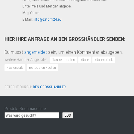
Bitte Preis und Mengen angebe.
Mfg Yatomi
E Mail:
info@zatomi24.eu
HIER IHRE ANFRAGE AN DEN GROSSHÄNDLER SENDEN:
Du musst
angemeldet
sein, um einen Kommentar abzugeben.
weitere Händler Angebote:
ikea restposten
küche
küchenblock
küchenzeile
restposten küchen
BETREUT DURCH:
DEN GROSSHÄNDLER
·
Produkt Suchmaschine
LOS