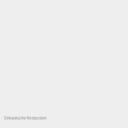
Dropshipping-Produkte
B2B Produkte
Grosshandel
Amazon
Aldi
Lidl
Kostenlos verkaufen
Anmelden
Kostenlos Registrieren
Newsletter
Einbauküche Restposten