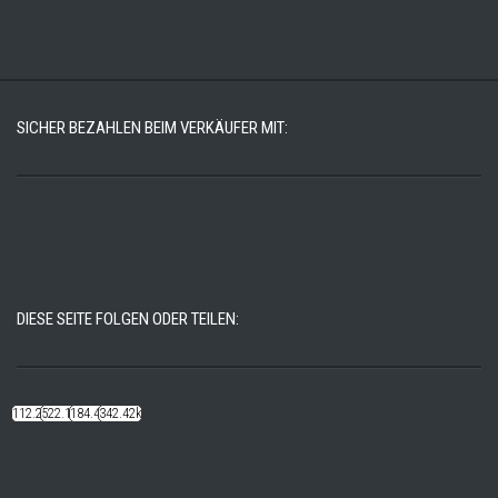
SICHER BEZAHLEN BEIM VERKÄUFER MIT:
DIESE SEITE FOLGEN ODER TEILEN:
112.22k
522.14k
184.48k
342.42k