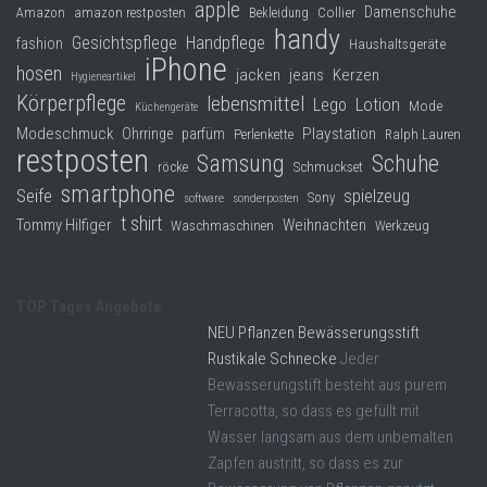
apple
Damenschuhe
Collier
Amazon
amazon restposten
Bekleidung
handy
Gesichtspflege
Handpflege
fashion
Haushaltsgeräte
iPhone
hosen
jacken
jeans
Kerzen
Hygieneartikel
Körperpflege
lebensmittel
Lego
Lotion
Mode
Küchengeräte
Modeschmuck
Playstation
Ohrringe
parfüm
Perlenkette
Ralph Lauren
restposten
Samsung
Schuhe
röcke
Schmuckset
smartphone
Seife
spielzeug
Sony
software
sonderposten
t shirt
Tommy Hilfiger
Weihnachten
Waschmaschinen
Werkzeug
TOP Tages Angebote
NEU Pflanzen Bewässerungsstift
Rustikale Schnecke
Jeder
Bewässerungstift besteht aus purem
Terracotta, so dass es gefüllt mit
Wasser langsam aus dem unbemalten
Zapfen austritt, so dass es zur