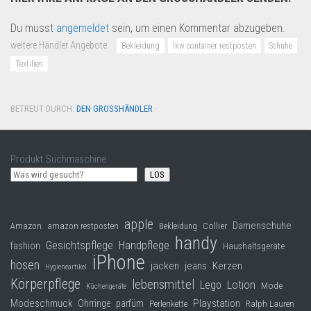
Du musst
angemeldet
sein, um einen Kommentar abzugeben.
weitere Händler Angebote:
Bekleidung
lkw container restposten
Schuhe
Textilien
BETREUT DURCH:
DEN GROSSHÄNDLER
·
Produkt Suchmaschine
LOS
apple
Damenschuhe
Collier
Amazon
amazon restposten
Bekleidung
handy
Gesichtspflege
Handpflege
fashion
Haushaltsgeräte
iPhone
hosen
jacken
jeans
Kerzen
Hygieneartikel
Körperpflege
lebensmittel
Lego
Lotion
Mode
Küchengeräte
Modeschmuck
Playstation
Ohrringe
parfüm
Perlenkette
Ralph Lauren