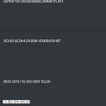
GEPRÜFTER GROSSHANDELSMARKTPLATZ
SICHER BEZAHLEN BEIM VERKÄUFER MIT:
DIESE SEITE FOLGEN ODER TEILEN:
112.22k
522.14k
184.48k
342.42k