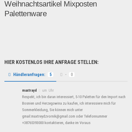
Weihnachtsartikel Mixposten
Palettenware
Diesen Artikel finden Sie a...
B2B Produkte
HIER KOSTENLOS IHRE ANFRAGE STELLEN:
Händleranfragen:
5
-
0
maxtrayd
um Uhr
Respekt, ich bin daran interessiert, 5-10 Paletten für den Import nach
Bosnien und Herzegowina zu kaufen, ich interessiere mich für
Sommerkleidung, Sie können mich unter
gmail:maxtreydzvornik@gmail.com oder Telefonnummer
+38765393000 kontaktieren, danke im Voraus