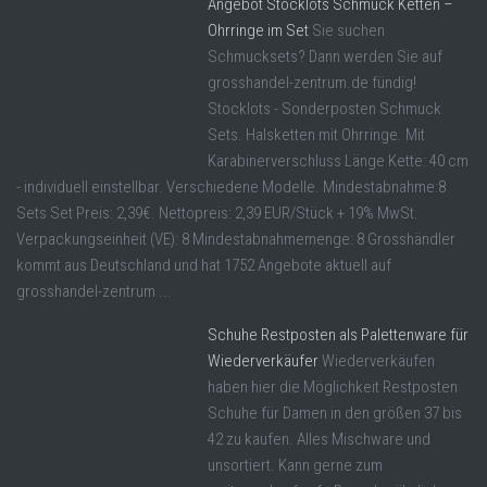
Angebot Stocklots Schmuck Ketten –
Ohrringe im Set
Sie suchen
Schmucksets? Dann werden Sie auf
grosshandel-zentrum.de fündig!
Stocklots - Sonderposten Schmuck
Sets. Halsketten mit Ohrringe. Mit
Karabinerverschluss Länge Kette: 40 cm
- individuell einstellbar. Verschiedene Modelle. Mindestabnahme:8
Sets Set Preis: 2,39€. Nettopreis: 2,39 EUR/Stück + 19% MwSt.
Verpackungseinheit (VE): 8 Mindestabnahmemenge: 8 Grosshändler
kommt aus Deutschland und hat 1752 Angebote aktuell auf
grosshandel-zentrum ...
Schuhe Restposten als Palettenware für
Wiederverkäufer
Wiederverkäufen
haben hier die Möglichkeit Restposten
Schuhe für Damen in den größen 37 bis
42 zu kaufen. Alles Mischware und
unsortiert. Kann gerne zum