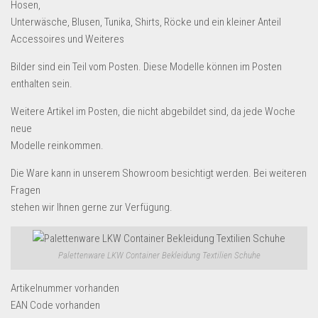
Dropshipping-Produkte
Hosen,
Unterwäsche, Blusen, Tunika, Shirts, Röcke und ein kleiner Anteil
B2B Produkte
Accessoires und Weiteres
Grosshandel
Bilder sind ein Teil vom Posten. Diese Modelle können im Posten
Amazon
enthalten sein.
Aldi
Weitere Artikel im Posten, die nicht abgebildet sind, da jede Woche
Lidl
neue
Modelle reinkommen.
Kostenlos verkaufen
Die Ware kann in unserem Showroom besichtigt werden. Bei weiteren
Anmelden
Fragen
Kostenlos Registrieren
stehen wir Ihnen gerne zur Verfügung.
Newsletter
Palettenware LKW Container Bekleidung Textilien Schuhe
Artikelnummer
vorhanden
EAN Code
vorhanden