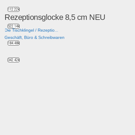
112.22k
Rezeptionsglocke 8,5 cm NEU
522.14k
Die Tischklingel / Rezeptio...
Geschäft, Büro & Schreibwaren
184.48k
342.42k