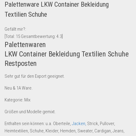
Palettenware LKW Container Bekleidung
Lebensmittel & Getränke
Textilien Schuhe
Multimedia & Elektro
Münzen
Gefällt mir?:
[Total:
15
Gesamtbewertung:
4.3
]
Spielzeug & Games
Palettenwaren
Schuhe & Accessoires
LKW Container Bekleidung Textilien Schuhe
Sport & Freizeit
Restposten
Uhren & Schmuck
Sehr gut für den Export geeignet.
Wohnen & Einrichten
Restposten-Angebote
Neu & 1A Ware.
Restposten für Privatpersonen
Kategorie: Mix
eBay Restposten kaufen
Größen und Modelle gemixt.
Sonderposten-Angebote
Enthalten sein können: u.a. Oberteile,
Jacken,
Strick, Pullover,
Saison & Eventprodkte
Heimtextilien, Schuhe, Kleider, Hemden, Sweater, Cardigan, Jeans,