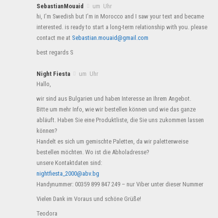
SebastianMouaid
um Uhr
hi, I’m Swedish but I’m in Morocco and I saw your text and became
interested. is ready to start a long-term relationship with you. please
contact me at
Sebastian.mouaid@gmail.com
best regards S
Night Fiesta
um Uhr
Hallo,
wir sind aus Bulgarien und haben Interesse an Ihrem Angebot.
Bitte um mehr Info, wie wir bestellen können und wie das ganze
abläuft. Haben Sie eine Produktliste, die Sie uns zukommen lassen
können?
Handelt es sich um gemischte Paletten, da wir palettenweise
bestellen möchten. Wo ist die Abholadresse?
unsere Kontaktdaten sind:
nightfiesta_2000@abv.bg
Handynummer: 00359 899 847 249 – nur Viber unter dieser Nummer
Vielen Dank im Voraus und schöne Grüße!
Teodora