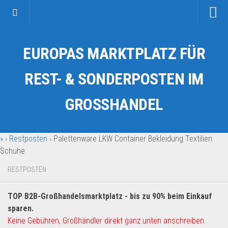
Startseite
EUROPAS MARKTPLATZ FÜR
Kategorien
Auto & Motorrad
REST- & SONDERPOSTEN IM
Drogerie & Tierbedarf
GROSSHANDEL
Fahrzeuge & Transport
Fashion & Mode
»
›
Restposten
›
Palettenware LKW Container Bekleidung Textilien
Garten & Werkzeug
Schuhe
Geschäft, Büro & Schreibwaren
RESTPOSTEN
Geschenkartikel
Haushaltswaren
TOP B2B-Großhandelsmarktplatz - bis zu 90% beim Einkauf
Handy und Smartphone
sparen.
Keine Gebühren, Großhändler direkt ganz unten anschreiben.
Kosmetik & Pflege