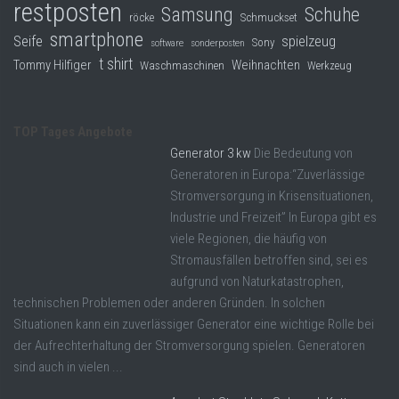
restposten
Samsung
Schuhe
röcke
Schmuckset
smartphone
Seife
spielzeug
Sony
software
sonderposten
t shirt
Tommy Hilfiger
Weihnachten
Waschmaschinen
Werkzeug
TOP Tages Angebote
Generator 3 kw
Die Bedeutung von
Generatoren in Europa:“Zuverlässige
Stromversorgung in Krisensituationen,
Industrie und Freizeit” In Europa gibt es
viele Regionen, die häufig von
Stromausfällen betroffen sind, sei es
aufgrund von Naturkatastrophen,
technischen Problemen oder anderen Gründen. In solchen
Situationen kann ein zuverlässiger Generator eine wichtige Rolle bei
der Aufrechterhaltung der Stromversorgung spielen. Generatoren
sind auch in vielen ...