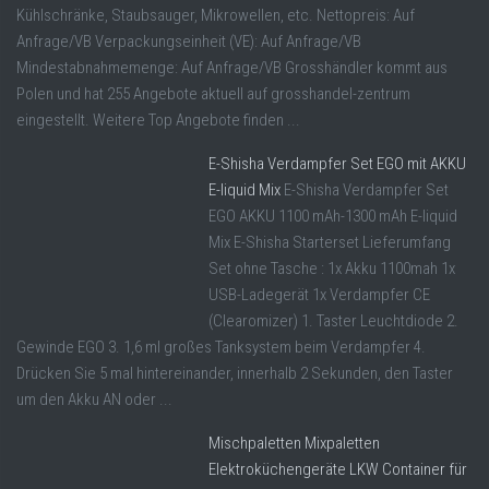
Kühlschränke, Staubsauger, Mikrowellen, etc. Nettopreis: Auf
Anfrage/VB Verpackungseinheit (VE): Auf Anfrage/VB
Mindestabnahmemenge: Auf Anfrage/VB Grosshändler kommt aus
Polen und hat 255 Angebote aktuell auf grosshandel-zentrum
eingestellt. Weitere Top Angebote finden ...
E-Shisha Verdampfer Set EGO mit AKKU
E-liquid Mix
E-Shisha Verdampfer Set
EGO AKKU 1100 mAh-1300 mAh E-liquid
Mix E-Shisha Starterset Lieferumfang
Set ohne Tasche : 1x Akku 1100mah 1x
USB-Ladegerät 1x Verdampfer CE
(Clearomizer) 1. Taster Leuchtdiode 2.
Gewinde EGO 3. 1,6 ml großes Tanksystem beim Verdampfer 4.
Drücken Sie 5 mal hintereinander, innerhalb 2 Sekunden, den Taster
um den Akku AN oder ...
Mischpaletten Mixpaletten
Elektroküchengeräte LKW Container für