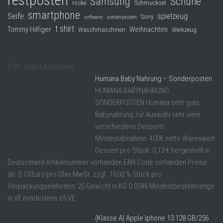
restposten
Samsung
Schuhe
röcke
Schmuckset
smartphone
Seife
spielzeug
Sony
software
sonderposten
t shirt
Tommy Hilfiger
Weihnachten
Waschmaschinen
Werkzeug
TOP Tages Angebote
Humana Baby Nahrung – Sonderposten
HUMANA BABYNAHRUNG
SONDERPOSTEN Humana sehr gute
Babynahrung zur Auswahl sehr viele
verschiedene Desserts
Mindestabnahme: 400€ netto Warenwert
Dessert pro Stück: 0,13 € hergestellt in
Deutschland Artikelnummer vorhanden EAN Code vorhanden Preise
ab: 0,13 Euro pro Glas MwSt. zzgl. 19,00 % Stück pro
Verpackungseinheiten: 25 Gewicht in KG 0.0546 Mindestbestellmenge
in VE mindestens 65 VE
(Klasse A) Apple Iphone 13 128 GB/256