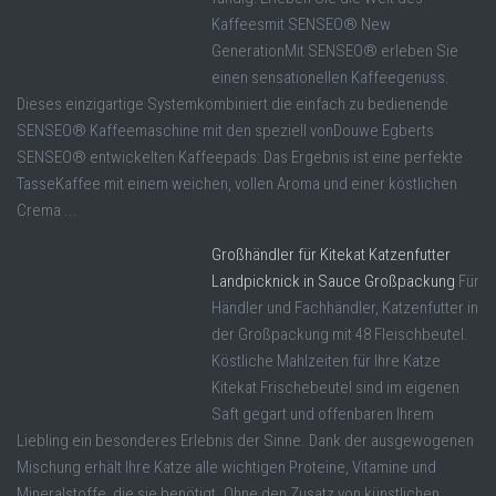
Kaffeesmit SENSEO® New
GenerationMit SENSEO® erleben Sie
einen sensationellen Kaffeegenuss.
Dieses einzigartige Systemkombiniert die einfach zu bedienende
SENSEO® Kaffeemaschine mit den speziell vonDouwe Egberts
SENSEO® entwickelten Kaffeepads: Das Ergebnis ist eine perfekte
TasseKaffee mit einem weichen, vollen Aroma und einer köstlichen
Crema ...
Großhändler für Kitekat Katzenfutter
Landpicknick in Sauce Großpackung
Für
Händler und Fachhändler, Katzenfutter in
der Großpackung mit 48 Fleischbeutel.
Köstliche Mahlzeiten für Ihre Katze
Kitekat Frischebeutel sind im eigenen
Saft gegart und offenbaren Ihrem
Liebling ein besonderes Erlebnis der Sinne. Dank der ausgewogenen
Mischung erhält Ihre Katze alle wichtigen Proteine, Vitamine und
Mineralstoffe, die sie benötigt. Ohne den Zusatz von künstlichen