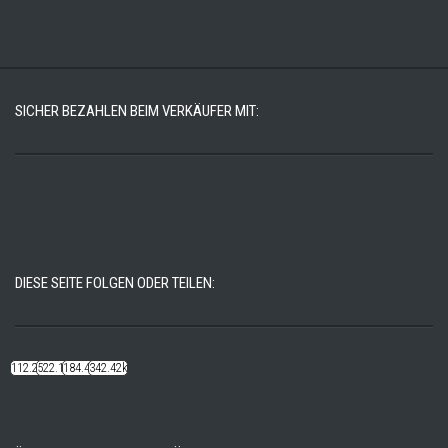
SICHER BEZAHLEN BEIM VERKÄUFER MIT:
DIESE SEITE FOLGEN ODER TEILEN:
112.22k
522.14k
184.48k
342.42k