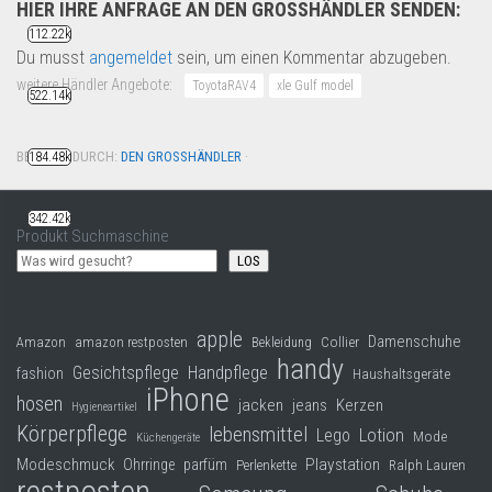
HIER IHRE ANFRAGE AN DEN GROSSHÄNDLER SENDEN:
112.22k
Du musst
angemeldet
sein, um einen Kommentar abzugeben.
weitere Händler Angebote:
ToyotaRAV4
xle Gulf model
522.14k
BETREUT DURCH:
DEN GROSSHÄNDLER
·
184.48k
342.42k
Produkt Suchmaschine
LOS
apple
Damenschuhe
Collier
Amazon
amazon restposten
Bekleidung
handy
Gesichtspflege
Handpflege
fashion
Haushaltsgeräte
iPhone
hosen
jacken
jeans
Kerzen
Hygieneartikel
Körperpflege
lebensmittel
Lego
Lotion
Mode
Küchengeräte
Modeschmuck
Playstation
Ohrringe
parfüm
Perlenkette
Ralph Lauren