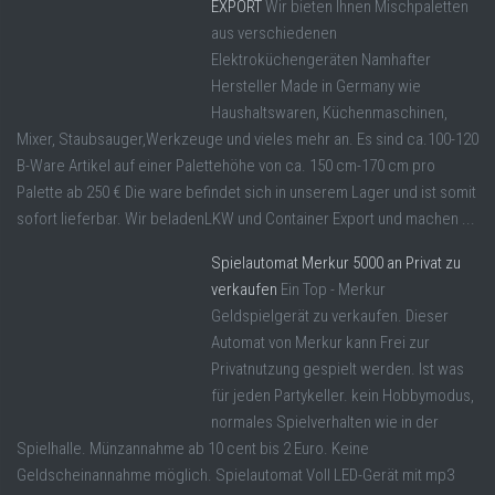
EXPORT
Wir bieten Ihnen Mischpaletten
aus verschiedenen
Elektroküchengeräten Namhafter
Hersteller Made in Germany wie
Haushaltswaren, Küchenmaschinen,
Mixer, Staubsauger,Werkzeuge und vieles mehr an. Es sind ca.100-120
B-Ware Artikel auf einer Palettehöhe von ca. 150 cm-170 cm pro
Palette ab 250 € Die ware befindet sich in unserem Lager und ist somit
sofort lieferbar. Wir beladenLKW und Container Export und machen ...
Spielautomat Merkur 5000 an Privat zu
verkaufen
Ein Top - Merkur
Geldspielgerät zu verkaufen. Dieser
Automat von Merkur kann Frei zur
Privatnutzung gespielt werden. Ist was
für jeden Partykeller. kein Hobbymodus,
normales Spielverhalten wie in der
Spielhalle. Münzannahme ab 10 cent bis 2 Euro. Keine
Geldscheinannahme möglich. Spielautomat Voll LED-Gerät mit mp3