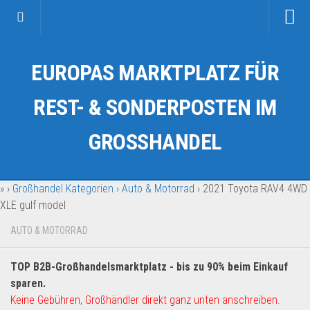
Startseite
EUROPAS MARKTPLATZ FÜR
Kategorien
Auto & Motorrad
REST- & SONDERPOSTEN IM
Drogerie & Tierbedarf
GROSSHANDEL
Fahrzeuge & Transport
Fashion & Mode
»
›
Großhandel Kategorien
›
Auto & Motorrad
›
2021 Toyota RAV4 4WD
Garten & Werkzeug
XLE gulf model
Geschäft, Büro & Schreibwaren
AUTO & MOTORRAD
Geschenkartikel
Haushaltswaren
TOP B2B-Großhandelsmarktplatz - bis zu 90% beim Einkauf
Handy und Smartphone
sparen.
Keine Gebühren, Großhändler direkt ganz unten anschreiben.
Kosmetik & Pflege