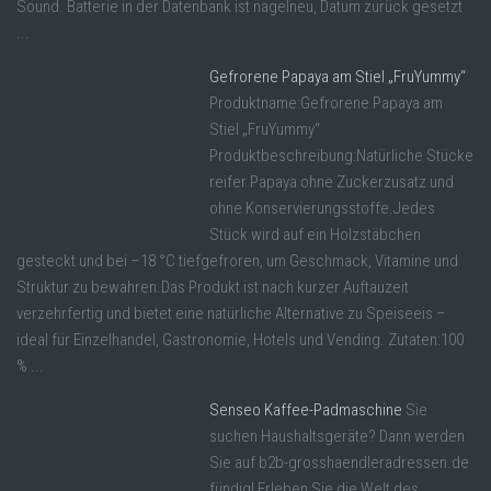
Sound. Batterie in der Datenbank ist nagelneu, Datum zurück gesetzt
...
Gefrorene Papaya am Stiel „FruYummy“
Produktname:Gefrorene Papaya am
Stiel „FruYummy“
Produktbeschreibung:Natürliche Stücke
reifer Papaya ohne Zuckerzusatz und
ohne Konservierungsstoffe.Jedes
Stück wird auf ein Holzstäbchen
gesteckt und bei –18 °C tiefgefroren, um Geschmack, Vitamine und
Struktur zu bewahren.Das Produkt ist nach kurzer Auftauzeit
verzehrfertig und bietet eine natürliche Alternative zu Speiseeis –
ideal für Einzelhandel, Gastronomie, Hotels und Vending. Zutaten:100
% ...
Senseo Kaffee-Padmaschine
Sie
suchen Haushaltsgeräte? Dann werden
Sie auf b2b-grosshaendleradressen.de
fündig! Erleben Sie die Welt des