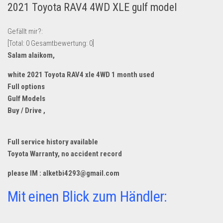
2021 Toyota RAV4 4WD XLE gulf model
Lebensmittel & Getränke
Multimedia & Elektro
Gefällt mir?:
[Total:
0
Gesamtbewertung:
0
]
Münzen
Salam alaikom,
Spielzeug & Games
white 2021 Toyota RAV4 xle 4WD 1 month used
Schuhe & Accessoires
Full options
Sport & Freizeit
Gulf Models
Buy / Drive ,
Uhren & Schmuck
Wohnen & Einrichten
Full service history available
Restposten-Angebote
Toyota Warranty, no accident record
Restposten für Privatpersonen
please IM : alketbi4293@gmail.com
eBay Restposten kaufen
Mit einen Blick zum Händler:
Sonderposten-Angebote
Saison & Eventprodkte