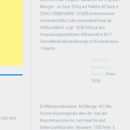
Mengen. Je Sack 25 Kg auf Palette 40 Sack a
25 KG (1000KG)MHD 12/2026 Artikelnummer
vorhandenEAN Code vorhandenPreise ab:
540EuroMwSt. zzgl. 19,00 %Stück pro
Verpackungseinheiten: 40Gewicht in KG 1
TonneMindestbestellmenge in VE mindestens
1 Palette
Mix Posten
Neuware 5
Paletten
Preis:
19,50
EURMindestabnahme: 441Menge: 441 Mix-
Posten Küchengeräte aller Art. Von der
 Sie sich
Waschmaschine bis zum Haarfön und
Elektrozahnbürsten. Neuware. 1500 Teile. 5