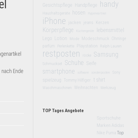
el
handy
Gesichtspflege
Handpflege
hosen
Haushaltsgeräte
Hygieneartikel
iPhone
jacken
jeans
Kerzen
Körperpflege
lebensmittel
Küchengeräte
Lego
Lotion
Modeschmuck
Mode
Ohrringe
Playstation
parfüm
Perlenkette
Ralph Lauren
restposten
genartikel
Samsung
röcke
Schuhe
Seife
Schmuckset
smartphone
h nach Ende
Sony
software
sonderposten
t shirt
spielzeug
Tommy Hilfiger
Weihnachten
Waschmaschinen
Werkzeug
TOP Tages Angebote
Sportschuhe
Marken Adidas
Nike Puma
Top