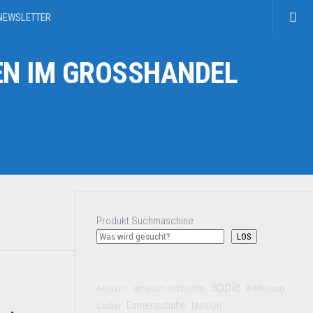
NEWSLETTER
N IM GROSSHANDEL
Produkt Suchmaschine
LOS
apple
Amazon
amazon restposten
Bekleidung
Damenschuhe
Collier
fashion