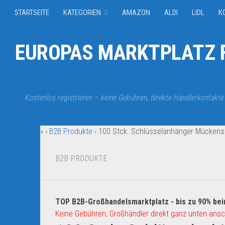
STARTSEITE
KATEGORIEN
AMAZON
ALDI
LIDL
K
EUROPAS MARKTPLATZ F
Kostenlos registrieren – keine Gebühren, direkte Händlerkontakte
»
›
B2B Produkte
›
100 Stck. Schlüsselanhänger Mückens
B2B PRODUKTE
TOP B2B-Großhandelsmarktplatz - bis zu 90% bei
Keine Gebühren, Großhändler direkt ganz unten ansc