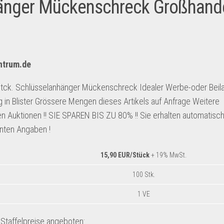
hänger Mückenschreck Großhand
entrum.de
0 Stck. Schlüsselanhänger Mückenschreck Idealer Werbe-oder Beila
g in Blister Grössere Mengen dieses Artikels auf Anfrage Weitere
ren Auktionen !! SIE SPAREN BIS ZU 80% !! Sie erhalten automatisc
anten Angaben !
15,90 EUR/Stück
+ 19% MwSt.
100 Stk.
1 VE
taffelpreise angeboten: