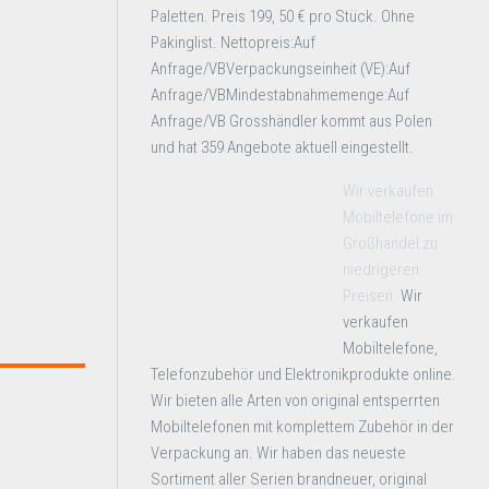
Paletten. Preis 199, 50 € pro Stück. Ohne
Pakinglist. Nettopreis:Auf
Anfrage/VBVerpackungseinheit (VE):Auf
Anfrage/VBMindestabnahmemenge:Auf
Anfrage/VB Grosshändler kommt aus Polen
und hat 359 Angebote aktuell eingestellt.
Wir verkaufen
Mobiltelefone im
Großhandel zu
niedrigeren
Preisen.
Wir
verkaufen
Mobiltelefone,
Telefonzubehör und Elektronikprodukte online.
Wir bieten alle Arten von original entsperrten
Mobiltelefonen mit komplettem Zubehör in der
Verpackung an. Wir haben das neueste
Sortiment aller Serien brandneuer, original