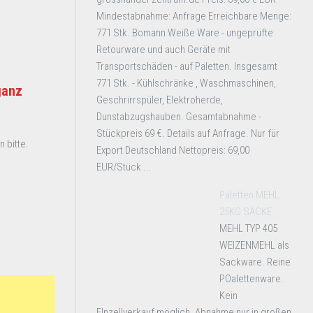
Mindestabnahme: Anfrage Erreichbare Menge:
771 Stk. Bomann Weiße Ware - ungeprüfte
Retourware und auch Geräte mit
Transportschäden - auf Paletten. Insgesamt
771 Stk. - Kühlschränke , Waschmaschinen,
ganz
Geschrirrspüler, Elektroherde,
Dunstabzugshauben. Gesamtabnahme -
Stückpreis 69 €. Details auf Anfrage. Nur für
 bitte.
Export Deutschland Nettopreis: 69,00
EUR/Stück ...
Paletten MEHL
25KG SÄCKE
MEHL TYP 405
WEIZENMEHL als
Sackware. Reine
POalettenware.
Kein
EInzellverkauf möglich. Abnahme nur in großen