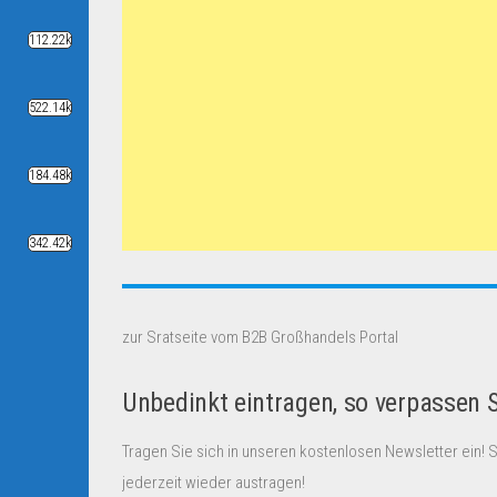
112.22k
522.14k
184.48k
342.42k
zur Sratseite vom B2B Großhandels Portal
Unbedinkt eintragen, so verpassen 
Tragen Sie sich in unseren kostenlosen Newsletter ein! 
jederzeit wieder austragen!