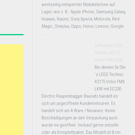
werkseitig entsperrter Mobiltelefone auf
Lager, wie z. B.: Apple iPhone, Samsung Galaxy,
Huawei, Xiaomi, Sony Xperia, Motorola, Red
Magic, Oneplus, Oppo, Honor, Lenovo, Google
...
5x Posten LEGO
Technic 42175
Volvo FMX LKW
Bei diesen 5x Ste
´s LEGO Technic
42175 Volvo FMX
LKW mit EC230
Electric Raupenbagger Bausatz handelt es
sich um ungeöffnete Kundenretouren. Es
handelt sich um A Ware / Neuware. Keine
Beschädigungen an den Verpackung auch
wurde nix geöffnet. Verkauf gerne einzelln
oder als Komplettpaket. Das Modell ist 8 cm