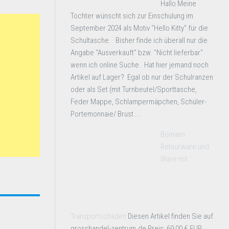
Hallo Meine
Tochter wünscht sich zur Einschulung im
September 2024 als Motiv "Hello Kitty" für die
Schultasche. Bisher finde ich überall nur die
Angabe "Ausverkauft" bzw. "Nicht lieferbar"
wenn ich online Suche. Hat hier jemand noch
Artikel auf Lager? Egal ob nur der Schulranzen
oder als Set (mit Turnbeutel/Sporttasche,
Feder Mappe, Schlampermäpchen, Schüler-
Portemonnaie/ Brust ...
Bomann
Retourware und
Ware mit
Transportschäden
Diesen Artikel finden Sie auf
grosshandel-zentrum.de Preis: 69,00 € EUR