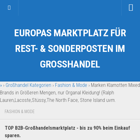
Startseite
EUROPAS MARKTPLATZ FÜR
Kategorien
Auto & Motorrad
REST- & SONDERPOSTEN IM
Drogerie & Tierbedarf
GROSSHANDEL
Fahrzeuge & Transport
Fashion & Mode
»
›
Großhandel Kategorien
›
Fashion & Mode
›
Marken Klamotten Mixed
Garten & Werkzeug
Brands in Größeren Mengen, nur Organal Kleidung! (Ralph
Geschäft, Büro & Schreibwaren
Lauren,Lacoste,Stüssy,The North Face, Stone Island uvm.
Geschenkartikel
FASHION & MODE
Haushaltswaren
Handy und Smartphone
TOP B2B-Großhandelsmarktplatz - bis zu 90% beim Einkauf
sparen.
Kosmetik & Pflege