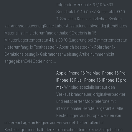
folgende Merkmale: 97,10 % <33
Sensitivität91,40 % <37 Sensitivität99,40
% SpezifitätKein zusätzliches System
zur Analyse notwendigKeine Labor Ausstattung notwendig (benötigtes
Material ist im Lieferumfang enthalten)Ergebnis in 15
MinutenLagertemperatur 4 bis 30 °C (Lagerung bei Zimmertemperatur
Lieferumfang:1x Testkasette1x Abstrich besteck1x Röhrchen1x
Extraktionslösung1x Gebrauchsanweisung Artikelnummer nicht
angegebenEAN Code nicht ...
Apple iPhone 16 Pro Max, iPhone 16 Pro,
iPhone 16 Plus, iPhone 16, iPhone 15 pro
max
Wir sind spezialisiert auf den
Verkauf brandneuer, originalverpackter
und entsperrter Mobiltelefone mit
internationaler Herstellergarantie. Alle
Bestellungen aus Europa werden von
unserem Lager in Belgien aus versendet. Daher fallen für
Bestellungen innerhalb der Europäischen Union keine Zollgebühren