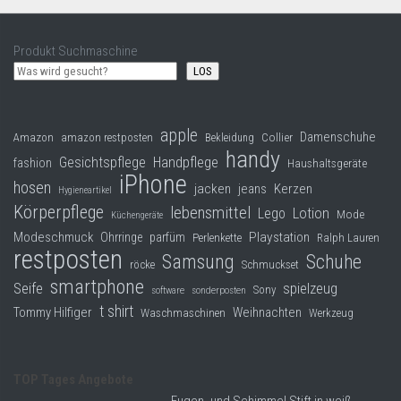
Produkt Suchmaschine
LOS
apple
Damenschuhe
Collier
Amazon
amazon restposten
Bekleidung
handy
Gesichtspflege
Handpflege
fashion
Haushaltsgeräte
iPhone
hosen
jacken
jeans
Kerzen
Hygieneartikel
Körperpflege
lebensmittel
Lego
Lotion
Mode
Küchengeräte
Modeschmuck
Playstation
Ohrringe
parfüm
Perlenkette
Ralph Lauren
restposten
Samsung
Schuhe
röcke
Schmuckset
smartphone
Seife
spielzeug
Sony
software
sonderposten
t shirt
Tommy Hilfiger
Weihnachten
Waschmaschinen
Werkzeug
TOP Tages Angebote
Fugen- und Schimmel Stift in weiß