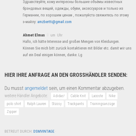
Здравствуйте, кому интересны большие объёмы известных
брэндовых вещей, одежды, обуви, аксессуаров и только из
Германии, по хорошим ценам , пожалуйста свяжитесь по этому
э-майлу:
amzbertti@gmail.com
Ahmet Elmas
um Uhr
Hallo, ich hätte Interesse and großen Mengen von Kleidungen.
Können Sie mich bitt zurück kontaktieren mit Bilder etc. damit wir uns
auf ein Deal einigen können, danke. Lg
HIER IHRE ANFRAGE AN DEN GROSSHÄNDLER SENDEN:
Du musst
angemeldet
sein, um einen Kommentar abzugeben.
weitere Händler Angebote:
Adidas!
Cable Knit
Lacoste
Nike
polo shirt
Ralph Lauren
Stüssy
Trackpants
Trainingsanzüge
Zipper
BETREUT DURCH:
DSMVINTAGE
·