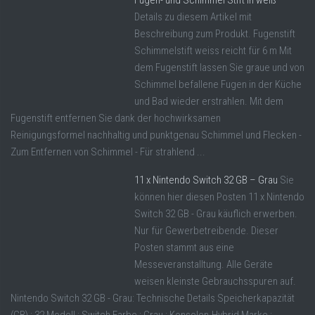
Details zu diesem Artikel mit
Beschreibung zum Produkt. Fugenstift
Schimmelstift weiss reicht für 6 m Mit
dem Fugenstift lassen Sie graue und von
Schimmel befallene Fugen in der Küche
und Bad wieder erstrahlen. Mit dem
Fugenstift entfernen Sie dank der hochwirksamen
Reinigungsformel nachhaltig und punktgenau Schimmel und Flecken -
Zum Entfernen von Schimmel - Für strahlend ...
11 x Nintendo Switch 32 GB – Grau
Sie
können hier diesen Posten 11 x Nintendo
Switch 32 GB - Grau käuflich erwerben.
Nur für Gewerbetreibende. Dieser
Posten stammt aus eine
Messeveranstalltung. Alle Geräte
weisen kleinste Gebrauchsspuren auf.
Nintendo Switch 32 GB - Grau: Technische Details Speicherkapazität
(GB) : 32 Modell : Switch Farbe : Grau : Konsolen-Hybrid Marke :