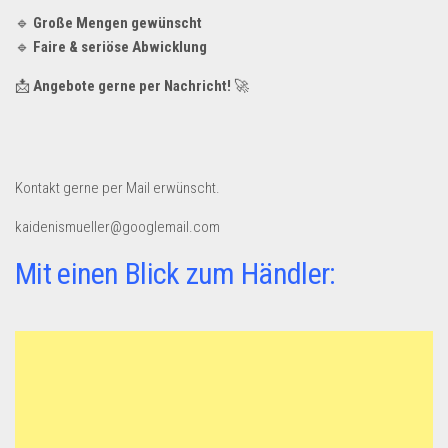
Dropshipping-Produkte
🔹
Große Mengen gewünscht
B2B Produkte
🔹
Faire & seriöse Abwicklung
Grosshandel
📩
Angebote gerne per Nachricht!
🚀
Amazon
Aldi
Lidl
Kontakt gerne per Mail erwünscht.
Kostenlos verkaufen
kaidenismueller@googlemail.com
Anmelden
Mit einen Blick zum Händler:
Kostenlos Registrieren
Newsletter