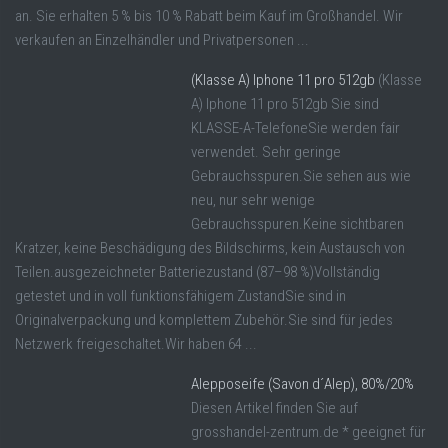
an. Sie erhalten 5 % bis 10 % Rabatt beim Kauf im Großhandel. Wir
verkaufen an Einzelhändler und Privatpersonen ...
(Klasse A) Iphone 11 pro 512gb
(Klasse
A) Iphone 11 pro 512gb Sie sind
KLASSE-A-TelefoneSie werden fair
verwendet. Sehr geringe
Gebrauchsspuren.Sie sehen aus wie
neu, nur sehr wenige
Gebrauchsspuren.Keine sichtbaren
Kratzer, keine Beschädigung des Bildschirms, kein Austausch von
Teilen.ausgezeichneter Batteriezustand (87–98 %)Vollständig
getestet und in voll funktionsfähigem ZustandSie sind in
Originalverpackung und komplettem Zubehör.Sie sind für jedes
Netzwerk freigeschaltet.Wir haben 64 ...
Alepposeife (Savon d´Alep), 80%/20%
Diesen Artikel finden Sie auf
grosshandel-zentrum.de * geeignet für