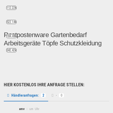
112.22k
522.14k
Restpostenware Gartenbedarf
184.48k
Arbeitsgeräte Töpfe Schutzkleidung
342.42k
Restposten Paletten Misch...
Restposten
HIER KOSTENLOS IHRE ANFRAGE STELLEN:
Händleranfragen:
2
-
0
amv
um Uhr