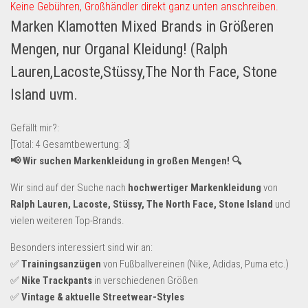
Keine Gebühren, Großhändler direkt ganz unten anschreiben.
Lebensmittel & Getränke
Marken Klamotten Mixed Brands in Größeren
Multimedia & Elektro
Mengen, nur Organal Kleidung! (Ralph
Münzen
Lauren,Lacoste,Stüssy,The North Face, Stone
Spielzeug & Games
Island uvm.
Schuhe & Accessoires
Gefällt mir?:
Sport & Freizeit
[Total:
4
Gesamtbewertung:
3
]
Uhren & Schmuck
📢 Wir suchen Markenkleidung in großen Mengen! 🔍
Wohnen & Einrichten
Wir sind auf der Suche nach
hochwertiger Markenkleidung
von
Restposten-Angebote
Ralph Lauren, Lacoste, Stüssy, The North Face, Stone Island
und
vielen weiteren Top-Brands.
Restposten für Privatpersonen
eBay Restposten kaufen
Besonders interessiert sind wir an:
✅
Trainingsanzügen
von Fußballvereinen (Nike, Adidas, Puma etc.)
Sonderposten-Angebote
✅
Nike Trackpants
in verschiedenen Größen
Saison & Eventprodkte
✅
Vintage & aktuelle Streetwear-Styles