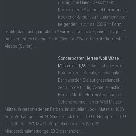
die tägliche Hand-, Gesichts- &
Körperpflege * geeignet bei normaler,
trockener & leicht zu Hautunreinheiten
neigender Haut * ca. 200 Gr * Form:
rechteckig, fast quadratisch * Farbe: außen ocker, innen: olivgrün *
Duft: verseiftes Olivenöl * 80% Olivenöl, 20% Lorbeeröl * hergestellt in
Aleppo (Syrien) ...
Sonderposten Herren Woll Mütze –
Mützen nur 0,99 €
Sie suchen Herren
Hüte, Mützen, Schals, Handschuhe?
Dann werden Sie auf grosshandel-
zentrum.de fündig! Aktuelle Fashion
Herren Mode - Herren Accessoires.
Schöne warme Herren Woll Mützen -
Mütze. In verschiedenen Farben. Im aktuellen Look. Material: 100%
Acryl Verkaufseinheit: 20 Stück Stück Preis: 0,99 €. Nettopreis: 0,99
EUR/Stück + 19% MwSt. Verpackungseinheit (VE): 20
Mindestabnahmemenge: 20 Grosshändler ...