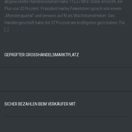
abgewickelte Handelsvolumen habe 115,57 Mrd. Dollar erreicht, ein
Plus von 32 Prozent. Präsident Harley Finkelstein sprach von einem
„Monsterquartal“ und verwies auf KI als Wachstumstreiber. Das
Händlergeschäft habe mit 37 Prozent am kräftigsten geschoben. Für
[…]
GEPRÜFTER GROSSHANDELSMARKTPLATZ
SICHER BEZAHLEN BEIM VERKÄUFER MIT: