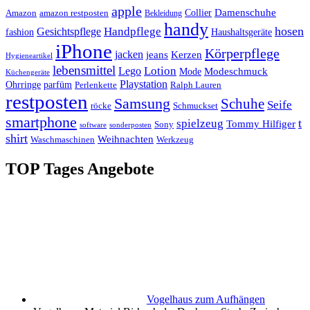
apple
Damenschuhe
Amazon
Collier
amazon restposten
Bekleidung
handy
hosen
Handpflege
Gesichtspflege
fashion
Haushaltsgeräte
iPhone
Körperpflege
jacken
Kerzen
jeans
Hygieneartikel
lebensmittel
Lotion
Lego
Modeschmuck
Mode
Küchengeräte
Playstation
Ohrringe
parfüm
Perlenkette
Ralph Lauren
restposten
Samsung
Schuhe
Seife
röcke
Schmuckset
smartphone
t
spielzeug
Tommy Hilfiger
Sony
software
sonderposten
shirt
Weihnachten
Waschmaschinen
Werkzeug
TOP Tages Angebote
Vogelhaus zum Aufhängen