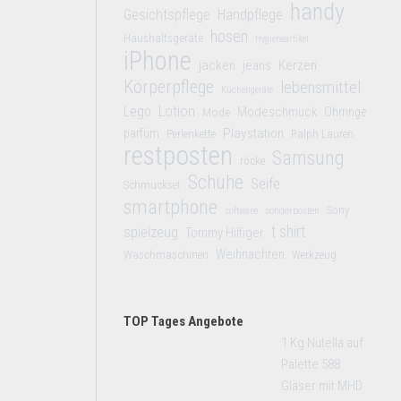
handy
Gesichtspflege
Handpflege
hosen
Haushaltsgeräte
Hygieneartikel
iPhone
jacken
jeans
Kerzen
Körperpflege
lebensmittel
Küchengeräte
Lego
Lotion
Modeschmuck
Mode
Ohrringe
Playstation
parfüm
Perlenkette
Ralph Lauren
restposten
Samsung
röcke
Schuhe
Seife
Schmuckset
smartphone
Sony
software
sonderposten
t shirt
spielzeug
Tommy Hilfiger
Weihnachten
Waschmaschinen
Werkzeug
TOP Tages Angebote
1 Kg Nutella auf
Palette 588
Gläser mit MHD