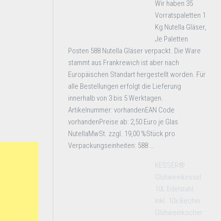
Wir haben 35
Vorratspaletten 1
Kg Nutella Gläser,
Je Paletten
Posten 588 Nutella Gläser verpackt. Die Ware
stammt aus Frankrewich ist aber nach
Europäischen Standart hergestellt worden. Für
alle Bestellungen erfolgt die Lieferung
innerhalb von 3 bis 5 Werktagen.
Artikelnummer: vorhandenEAN Code
vorhandenPreise ab: 2,50 Euro je Glas
NutellaMwSt. zzgl. 19,00 %Stück pro
Verpackungseinheiten: 588 ...
KESSER®
Glühweinkessel
10L Edelstahl
Inkl. 10x Becher
Glühweinkocher