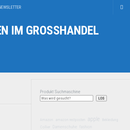
NEWSLETTER
N IM GROSSHANDEL
Produkt Suchmaschine
LOS
apple
Amazon
amazon restposten
Bekleidung
Damenschuhe
Collier
fashion