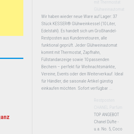
mit Thermostat
Glühweinautomat
Wir haben wieder neue Ware auf Lager: 37
Stück KESSER® Glühweinkessel (10 Liter,
Edelstahl). Es handelt sich um Großhandel-
Restposten aus Kundenretouren, alle
funktional geprüft. Jeder Glühweinautomat
kommt mit Thermostat, Zapfhahn,
Füllstandanzeige sowie 10 passenden
Bechern – perfekt für Weihnachtsmärkte,
Vereine, Events oder den Weiterverkauf. Ideal
für Händler, die saisonale Artikel günstig
einkaufen möchten. Sofort verfügbar ...
Restposten
CHANEL Parfüm
TOP ANGEBOT
ganz
Chanel Düfte -
u.a. No. 5, Coco