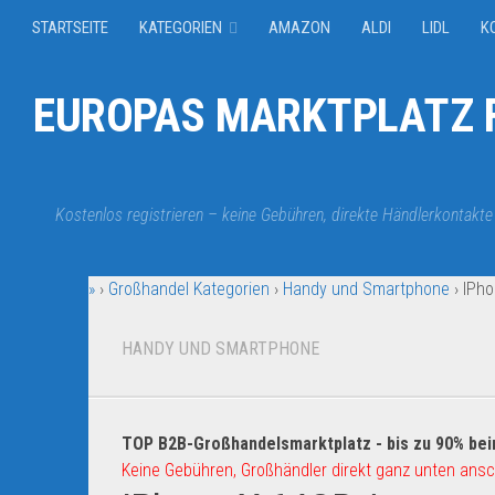
STARTSEITE
KATEGORIEN
AMAZON
ALDI
LIDL
K
EUROPAS MARKTPLATZ F
Kostenlos registrieren – keine Gebühren, direkte Händlerkontakte
»
›
Großhandel Kategorien
›
Handy und Smartphone
›
IPho
HANDY UND SMARTPHONE
TOP B2B-Großhandelsmarktplatz - bis zu 90% bei
Keine Gebühren, Großhändler direkt ganz unten ansc