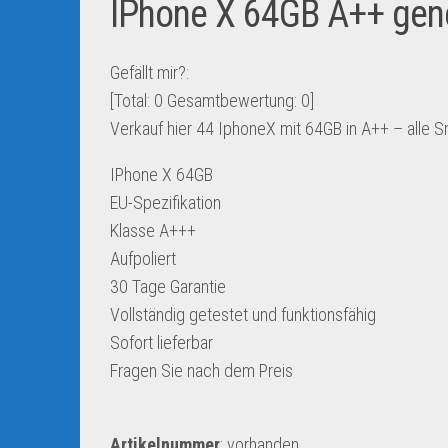
IPhone X 64GB A++ gene
Gefällt mir?:
[Total:
0
Gesamtbewertung:
0
]
Verkauf hier 44 IphoneX mit 64GB in A++ – alle S
IPhone X 64GB
EU-Spezifikation
Klasse A+++
Aufpoliert
30 Tage Garantie
Vollständig getestet und funktionsfähig
Sofort lieferbar
Fragen Sie nach dem Preis
Artikelnummer
: vorhanden