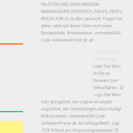
PALETTEN SIND UNTER ANDEREM
MARKENGERÄTE VON BOSCH, PHILIPS, KRUPS,
BRAUN USW. Es ist alles gemischt. Fragen Sie
daher unten auf dieser Seite nach einen
Bestandsliste. Artikelnummer: vorhandenEAN
Code vorhandenPreise ab: ab ...
Lego Star Wars
OVP Neuware
Lego Star Wars
im Set als
Neuware zum
Einkaufspreis. 20
Lego Star Wars
Sets abzugeben, alle original versiegelt/
ungeöffnet, alle Verpackungen unbeschädigt
Artikelnummer: vorhandenEAN Code
vorhandenPreise ab: Auf AnfrageMwSt. zzgl.
19,00 %Stück pro Verpackungseinheiten: 20