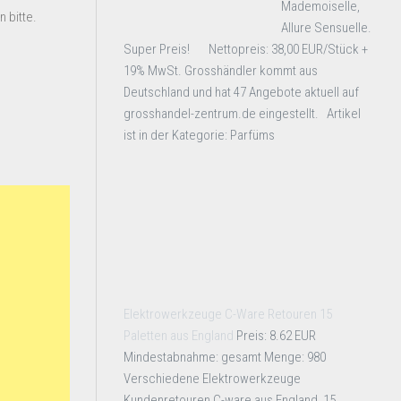
Mademoiselle,
 bitte.
Allure Sensuelle.
Super Preis! Nettopreis: 38,00 EUR/Stück +
19% MwSt. Grosshändler kommt aus
Deutschland und hat 47 Angebote aktuell auf
grosshandel-zentrum.de eingestellt. Artikel
ist in der Kategorie: Parfüms
Elektrowerkzeuge C-Ware Retouren 15
Paletten aus England
Preis: 8.62 EUR
Mindestabnahme: gesamt Menge: 980
Verschiedene Elektrowerkzeuge
Kundenretouren C-ware aus England, 15