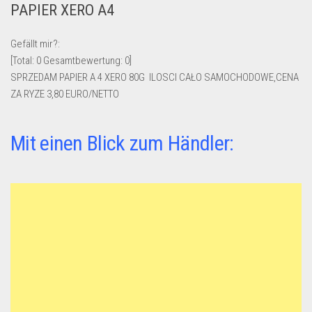
PAPIER XERO A4
Lebensmittel & Getränke
Multimedia & Elektro
Gefällt mir?:
[Total:
0
Gesamtbewertung:
0
]
Münzen
SPRZEDAM PAPIER A 4 XERO 80G ILOSCI CAŁO SAMOCHODOWE,CENA
Spielzeug & Games
ZA RYZE 3,80 EURO/NETTO
Schuhe & Accessoires
Sport & Freizeit
Mit einen Blick zum Händler:
Uhren & Schmuck
Wohnen & Einrichten
Restposten-Angebote
Restposten für Privatpersonen
eBay Restposten kaufen
Sonderposten-Angebote
Saison & Eventprodkte