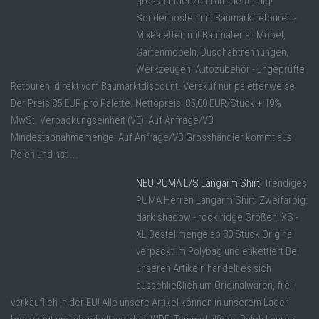
grosshandel-zentrum.de fündig!
Sonderposten mit Baumarktretouren -
MixPaletten mit Baumaterial, Möbel,
Gartenmöbeln, Duschabtrennungen,
Werkzeugen, Autozubehör - ungeprüfte
Retouren, direkt vom Baumarktdiscount. Verakuf nur palettenweise.
Der Preis 85 EUR pro Palette. Nettopreis: 85,00 EUR/Stück + 19%
MwSt. Verpackungseinheit (VE): Auf Anfrage/VB
Mindestabnahmemenge: Auf Anfrage/VB Grosshändler kommt aus
Polen und hat ...
NEU PUMA L/S Langarm Shirt!
Trendiges
PUMA Herren Langarm Shirt! Zweifarbig:
dark shadow - rock ridge Größen: XS -
XL Bestellmenge ab 30 Stück Original
verpackt im Polybag und etikettiert Bei
unseren Artikeln handelt es sich
ausschließlich um Originalwaren, frei
verkäuflich in der EU! Alle unsere Artikel können in unserem Lager