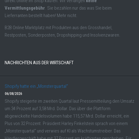
direkt online im Shop kaufen. Wir verlangen
keine
Vermittlungsgebühr
. Sie bezahlen nur das was Sie beim
Lieferranten bestellt haben! Mehr nicht.
B2B Online Marktplatz mit Produkten aus den Grosshandel,
Restposten, Sonderposten, Dropshipping und Insolvenzwaren.
NACHRICHTEN AUS DER WIRTSCHAFT
Shopify hatte ein „Monsterquartal“
06/08/2026
Shopify steigerte im zweiten Quartal laut Pressemitteilung den Umsatz
um 34 Prozent auf 3,58 Mrd. Dollar. Das über die Plattform
abgewickelte Handelsvolumen habe 115,57 Mrd. Dollar erreicht, ein
Plus von 32 Prozent. Präsident Harley Finkelstein sprach von einem
„Monsterquartal“ und verwies auf KI als Wachstumstreiber. Das
Händlergeschäft habe mit 37 Prozent am kräftigsten geschoben. Für