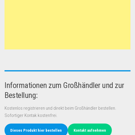
Dropshipping-Produkte
B2B Produkte
Grosshandel
Amazon
Aldi
Lidl
Kostenlos verkaufen
Anmelden
Informationen zum Großhändler und zur
Kostenlos Registrieren
Bestellung:
Newsletter
Kostenlos registrieren und direkt beim Großhändler bestellen.
Sofortiger Kontak kostenfrei.
Dieses Produkt hier bestellen
Kontakt aufnehmen