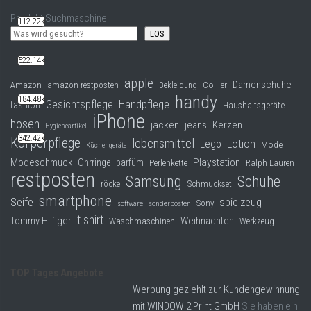
Produkt Suchmaschine
112.22k
LOS
522.14k
apple
Damenschuhe
Collier
Amazon
amazon restposten
Bekleidung
handy
184.48k
Gesichtspflege
Handpflege
fashion
Haushaltsgeräte
iPhone
hosen
jacken
jeans
Kerzen
Hygieneartikel
342.42k
Körperpflege
lebensmittel
Lego
Lotion
Mode
Küchengeräte
Modeschmuck
Playstation
Ohrringe
parfüm
Perlenkette
Ralph Lauren
restposten
Samsung
Schuhe
röcke
Schmuckset
smartphone
Seife
spielzeug
Sony
software
sonderposten
t shirt
Tommy Hilfiger
Weihnachten
Waschmaschinen
Werkzeug
TOP Tages Angebote
Werbung geziehlt zur Kundengewinnung
mit WINDOW 2 Print GmbH
Sie haben ein