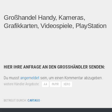
Großhandel Handy, Kameras,
Grafikkarten, Videospiele, PlayStation
Alle Produkte sind brandne...
Handy und Smartphone
HIER IHRE ANFRAGE AN DEN GROSSHÄNDLER SENDEN:
Du musst
angemeldet
sein, um einen Kommentar abzugeben.
weitere Händler Angebote:
A4
PAPIR
XERO
BETREUT DURCH:
CARTAGO
·