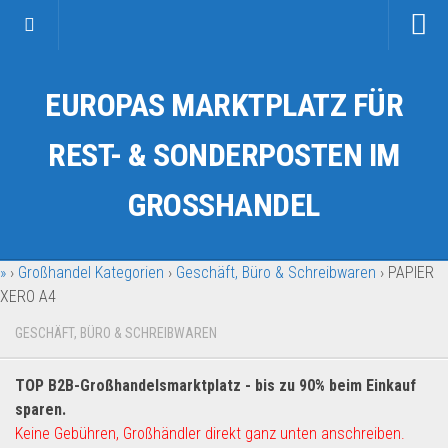
Startseite
EUROPAS MARKTPLATZ FÜR
Kategorien
Auto & Motorrad
REST- & SONDERPOSTEN IM
Drogerie & Tierbedarf
GROSSHANDEL
Fahrzeuge & Transport
Fashion & Mode
»
›
Großhandel Kategorien
›
Geschäft, Büro & Schreibwaren
›
PAPIER
Garten & Werkzeug
XERO A4
Geschäft, Büro & Schreibwaren
GESCHÄFT, BÜRO & SCHREIBWAREN
Geschenkartikel
Haushaltswaren
TOP B2B-Großhandelsmarktplatz - bis zu 90% beim Einkauf
Handy und Smartphone
sparen.
Keine Gebühren, Großhändler direkt ganz unten anschreiben.
Kosmetik & Pflege