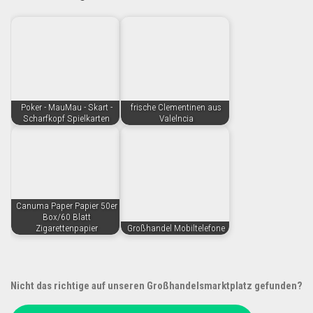
Poker - MauMau - Skart -
frische Clementinen aus
Scharfkopf Spielkarten
Valelncia
Canuma Paper Papier 50er
Box/60 Blatt
Zigarettenpapier
Großhandel Mobiltelefone
Nicht das richtige auf unseren Großhandelsmarktplatz gefunden?