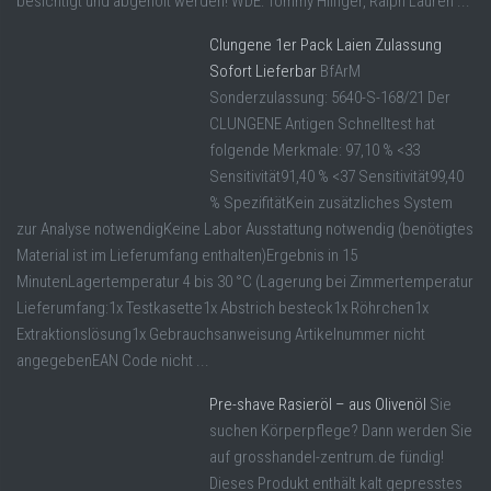
besichtigt und abgeholt werden! WDE: Tommy Hilfiger, Ralph Lauren ...
Clungene 1er Pack Laien Zulassung
Sofort Lieferbar
BfArM
Sonderzulassung: 5640-S-168/21 Der
CLUNGENE Antigen Schnelltest hat
folgende Merkmale: 97,10 % <33
Sensitivität91,40 % <37 Sensitivität99,40
% SpezifitätKein zusätzliches System
zur Analyse notwendigKeine Labor Ausstattung notwendig (benötigtes
Material ist im Lieferumfang enthalten)Ergebnis in 15
MinutenLagertemperatur 4 bis 30 °C (Lagerung bei Zimmertemperatur
Lieferumfang:1x Testkasette1x Abstrich besteck1x Röhrchen1x
Extraktionslösung1x Gebrauchsanweisung Artikelnummer nicht
angegebenEAN Code nicht ...
Pre-shave Rasieröl – aus Olivenöl
Sie
suchen Körperpflege? Dann werden Sie
auf grosshandel-zentrum.de fündig!
Dieses Produkt enthält kalt gepresstes