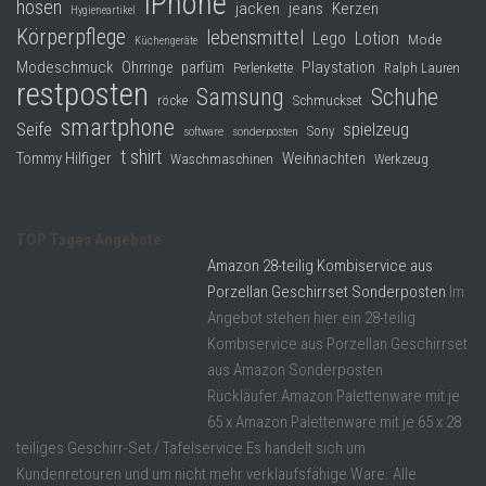
iPhone
hosen
jacken
jeans
Kerzen
Hygieneartikel
Körperpflege
lebensmittel
Lego
Lotion
Mode
Küchengeräte
Modeschmuck
Playstation
Ohrringe
parfüm
Perlenkette
Ralph Lauren
restposten
Samsung
Schuhe
röcke
Schmuckset
smartphone
Seife
spielzeug
Sony
software
sonderposten
t shirt
Tommy Hilfiger
Weihnachten
Waschmaschinen
Werkzeug
TOP Tages Angebote
Amazon 28-teilig Kombiservice aus
Porzellan Geschirrset Sonderposten
Im
Angebot stehen hier ein 28-teilig
Kombiservice aus Porzellan Geschirrset
aus Amazon Sonderposten
Rückläufer.Amazon Palettenware mit je
65 x Amazon Palettenware mit je 65 x 28
teiliges Geschirr-Set / Tafelservice Es handelt sich um
Kundenretouren und um nicht mehr verklaufsfähige Ware. Alle