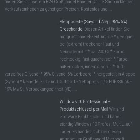
finden Sie in unserem B2B Großhandel Händler Online Shop in kleinen
Verkaufseinheiten zu günstigen Preisen. Kostenlos und ...
Alepposeife (Savon d`Alep; 95%/5%)
Grosshandel
Diesen Artikel finden Sie
auf grosshandel-zentrum.de * geeignet
bei (extrem) trockener Haut und
Neurodermitis * ca. 200 Gr * Form:
rechteckig, fast quadratisch * Farbe:
außen ocker, innen: olivgrün * Duft:
verseiftes Olivenöl * 95% Olivenöl,5% Lorbeeröl * hergestellt in Aleppo
(Syrien) * keinerlei Farb- und Duftstoffe Nettopreis: 1,45 EUR/Stück +
19% MwSt. Verpackungseinheit (VE): ...
Windows 10 Professional –
Produktschlüssel per Mail
Wir sind
Software Fachhändler und haben
ständig Windows 10 Profes. MultiL. auf
Lager. Es handelt sich bei diesen
Angebot um Großhandel Microsoft