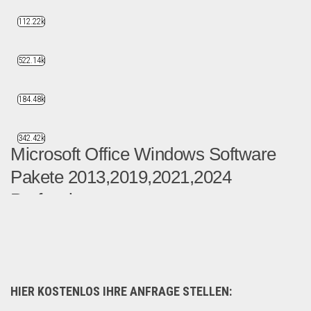
112.22k
522.14k
184.48k
342.42k
Microsoft Office Windows Software
Pakete 2013,2019,2021,2024
Professio...
Wir bieten euch Lösungsori...
B2B Produkte
HIER KOSTENLOS IHRE ANFRAGE STELLEN: