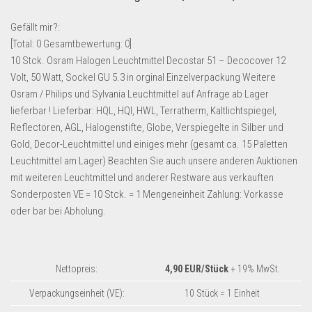
Lebensmittel & Getränke
Gefällt mir?:
Multimedia & Elektro
[Total:
0
Gesamtbewertung:
0
]
10 Stck. Osram Halogen Leuchtmittel Decostar 51 – Decocover 12
Münzen
Volt, 50 Watt, Sockel GU 5.3 in orginal Einzelverpackung Weitere
Spielzeug & Games
Osram / Philips und Sylvania Leuchtmittel auf Anfrage ab Lager
Schuhe & Accessoires
lieferbar ! Lieferbar: HQL, HQI, HWL, Terratherm, Kaltlichtspiegel,
Reflectoren, AGL, Halogenstifte, Globe, Verspiegelte in Silber und
Sport & Freizeit
Gold, Decor-Leuchtmittel und einiges mehr (gesamt ca. 15 Paletten
Uhren & Schmuck
Leuchtmittel am Lager) Beachten Sie auch unsere anderen Auktionen
mit weiteren Leuchtmittel und anderer Restware aus verkauften
Wohnen & Einrichten
Sonderposten VE = 10 Stck. = 1 Mengeneinheit Zahlung: Vorkasse
Restposten-Angebote
oder bar bei Abholung.
Restposten für Privatpersonen
eBay Restposten kaufen
Nettopreis:
4,90 EUR/Stück
+ 19% MwSt.
Sonderposten-Angebote
Saison & Eventprodkte
Verpackungseinheit (VE):
10 Stück = 1 Einheit