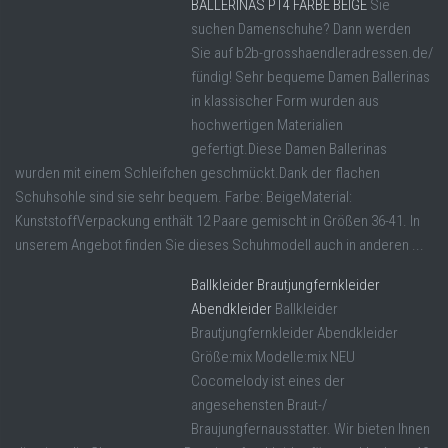
BALLERINAS PT4 FARBE BEIGE
Sie
suchen Damenschuhe? Dann werden
Sie auf b2b-grosshaendleradressen.de/
fündig! Sehr bequeme Damen Ballerinas
in klassischer Form wurden aus
hochwertigen Materialien
gefertigt.Diese Damen Ballerinas
wurden mit einem Schleifchen geschmückt.Dank der flachen
Schuhsohle sind sie sehr bequem. Farbe: BeigeMaterial:
KunststoffVerpackung enthält 12 Paare gemischt in Größen 36-41. In
unserem Angebot finden Sie dieses Schuhmodell auch in anderen ...
Ballkleider Brautjungfernkleider
Abendkleider
Ballkleider
Brautjungfernkleider Abendkleider
Größe:mix Modelle:mix NEU
Cocomelody ist eines der
angesehensten Braut-/
Braujungfernausstatter. Wir bieten Ihnen