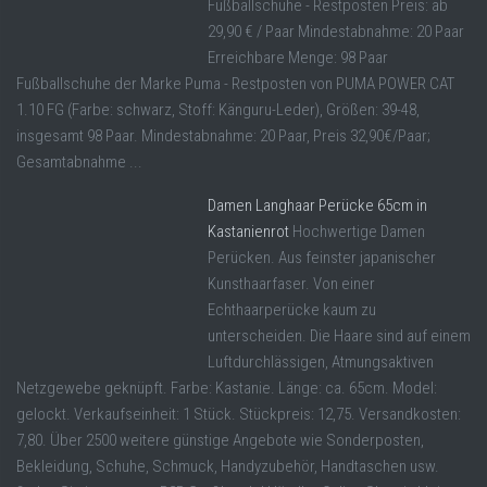
Fußballschuhe - Restposten Preis: ab
29,90 € / Paar Mindestabnahme: 20 Paar
Erreichbare Menge: 98 Paar
Fußballschuhe der Marke Puma - Restposten von PUMA POWER CAT
1.10 FG (Farbe: schwarz, Stoff: Känguru-Leder), Größen: 39-48,
insgesamt 98 Paar. Mindestabnahme: 20 Paar, Preis 32,90€/Paar;
Gesamtabnahme ...
Damen Langhaar Perücke 65cm in
Kastanienrot
Hochwertige Damen
Perücken. Aus feinster japanischer
Kunsthaarfaser. Von einer
Echthaarperücke kaum zu
unterscheiden. Die Haare sind auf einem
Luftdurchlässigen, Atmungsaktiven
Netzgewebe geknüpft. Farbe: Kastanie. Länge: ca. 65cm. Model:
gelockt. Verkaufseinheit: 1 Stück. Stückpreis: 12,75. Versandkosten:
7,80. Über 2500 weitere günstige Angebote wie Sonderposten,
Bekleidung, Schuhe, Schmuck, Handyzubehör, Handtaschen usw.