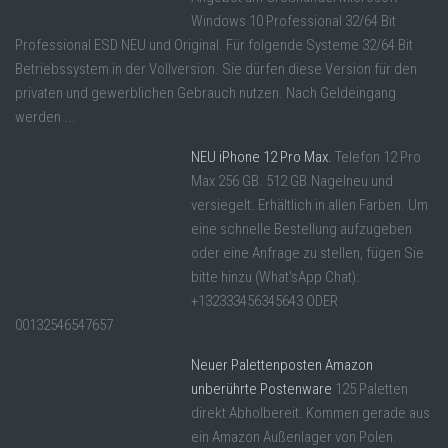
Windows 10 Professional 32/64 Bit
Professional ESD NEU und Original. Für folgende Systeme 32/64 Bit
Betriebssystem in der Vollversion. Sie dürfen diese Version für den
privaten und gewerblichen Gebrauch nutzen. Nach Geldeingang
werden ...
NEU iPhone 12 Pro Max.
Telefon 12 Pro
Max 256 GB. 512 GB.Nagelneu und
versiegelt. Erhältlich in allen Farben. Um
eine schnelle Bestellung aufzugeben
oder eine Anfrage zu stellen, fügen Sie
bitte hinzu (What'sApp Chat):
+132333456345643 ODER
00132546547657
Neuer Palettenposten Amazon
unberührte Postenware
125 Paletten
direkt Abholbereit. Kommen gerade aus
ein Amazon Außenlager von Polen.