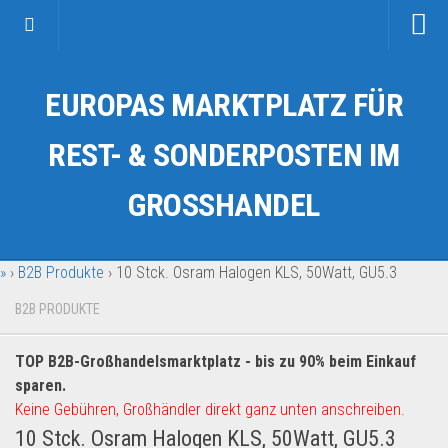
Startseite
EUROPAS MARKTPLATZ FÜR
Kategorien
Auto & Motorrad
REST- & SONDERPOSTEN IM
Drogerie & Tierbedarf
GROSSHANDEL
Fahrzeuge & Transport
Fashion & Mode
»
›
B2B Produkte
›
10 Stck. Osram Halogen KLS, 50Watt, GU5.3
Garten & Werkzeug
Geschäft, Büro & Schreibwaren
B2B PRODUKTE
Geschenkartikel
TOP B2B-Großhandelsmarktplatz - bis zu 90% beim Einkauf
Haushaltswaren
sparen.
Handy und Smartphone
Keine Gebühren, Großhändler direkt ganz unten anschreiben.
10 Stck. Osram Halogen KLS, 50Watt, GU5.3
Kosmetik & Pflege