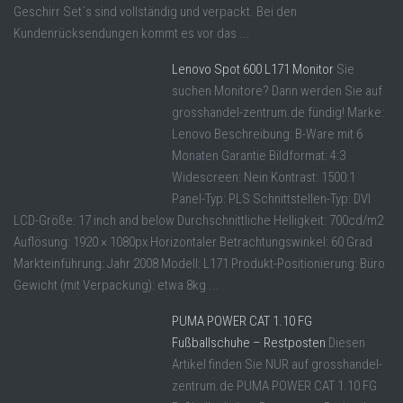
Geschirr Set´s sind vollständig und verpackt. Bei den
Kundenrücksendungen kommt es vor das ...
Lenovo Spot 600 L171 Monitor
Sie
suchen Monitore? Dann werden Sie auf
grosshandel-zentrum.de fündig! Marke:
Lenovo Beschreibung: B-Ware mit 6
Monaten Garantie Bildformat: 4:3
Widescreen: Nein Kontrast: 1500:1
Panel-Typ: PLS Schnittstellen-Typ: DVI
LCD-Größe: 17 inch and below Durchschnittliche Helligkeit: 700cd/m2
Auflösung: 1920 × 1080px Horizontaler Betrachtungswinkel: 60 Grad
Markteinführung: Jahr 2008 Modell: L171 Produkt-Positionierung: Büro
Gewicht (mit Verpackung): etwa 8kg ...
PUMA POWER CAT 1.10 FG
Fußballschuhe – Restposten
Diesen
Artikel finden Sie NUR auf grosshandel-
zentrum.de PUMA POWER CAT 1.10 FG