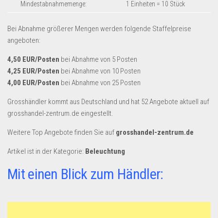
Dropshipping-Produkte
Mindestabnahmemenge:
1 Einheiten = 10 Stück
B2B Produkte
Bei Abnahme größerer Mengen werden folgende Staffelpreise
Grosshandel
angeboten:
Amazon
4,50 EUR/Posten
bei Abnahme von 5 Posten
Aldi
4,25 EUR/Posten
bei Abnahme von 10 Posten
4,00 EUR/Posten
bei Abnahme von 25 Posten
Lidl
Grosshändler kommt aus Deutschland und hat 52 Angebote aktuell auf
Kostenlos verkaufen
grosshandel-zentrum.de eingestellt.
Anmelden
Weitere Top Angebote finden Sie auf
grosshandel-zentrum.de
Kostenlos Registrieren
Artikel ist in der Kategorie:
Beleuchtung
Newsletter
Mit einen Blick zum Händler: