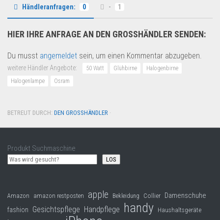
Händleranfragen:
0
-
1
HIER IHRE ANFRAGE AN DEN GROSSHÄNDLER SENDEN:
Du musst
angemeldet
sein, um einen Kommentar abzugeben.
weitere Händler Angebote:
50 Watt
Glühbirne
Halogenbirne
Halogenlampe
Osram
BETREUT DURCH:
DEN GROSSHÄNDLER
·
Produkt Suchmaschine
LOS
apple
Damenschuhe
Collier
Amazon
amazon restposten
Bekleidung
handy
Gesichtspflege
Handpflege
fashion
Haushaltsgeräte