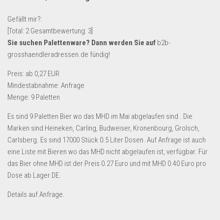
Lebensmittel & Getränke
Gefällt mir?:
Multimedia & Elektro
[Total:
2
Gesamtbewertung:
3
]
Sie suchen Palettenware? Dann werden Sie auf
b2b-
Münzen
grosshaendleradressen.de fündig!
Spielzeug & Games
Preis: ab 0,27 EUR
Schuhe & Accessoires
Mindestabnahme: Anfrage
Sport & Freizeit
Menge: 9 Paletten
Uhren & Schmuck
Es sind 9 Paletten Bier wo das MHD im Mai abgelaufen sind . Die
Wohnen & Einrichten
Marken sind Heineken, Carling, Budweiser, Kronenbourg, Grolsch,
Carlsberg. Es sind 17000 Stück 0.5 Liter Dosen. Auf Anfrage ist auch
Restposten-Angebote
eine Liste mit Bieren wo das MHD nicht abgelaufen ist, verfügbar. Für
Restposten für Privatpersonen
das Bier ohne MHD ist der Preis 0.27 Euro und mit MHD 0.40 Euro pro
eBay Restposten kaufen
Dose ab Lager DE.
Sonderposten-Angebote
Details auf Anfrage.
Saison & Eventprodkte