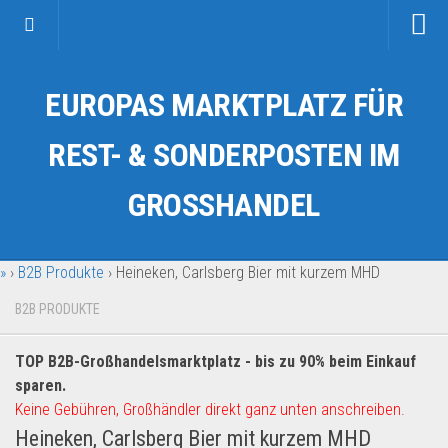
Startseite
EUROPAS MARKTPLATZ FÜR
Kategorien
Auto & Motorrad
REST- & SONDERPOSTEN IM
Drogerie & Tierbedarf
GROSSHANDEL
Fahrzeuge & Transport
Fashion & Mode
»
›
B2B Produkte
›
Heineken, Carlsberg Bier mit kurzem MHD
Garten & Werkzeug
Geschäft, Büro & Schreibwaren
B2B PRODUKTE
Geschenkartikel
TOP B2B-Großhandelsmarktplatz - bis zu 90% beim Einkauf
Haushaltswaren
sparen.
Handy und Smartphone
Keine Gebühren, Großhändler direkt ganz unten anschreiben.
Heineken, Carlsberg Bier mit kurzem MHD
Kosmetik & Pflege