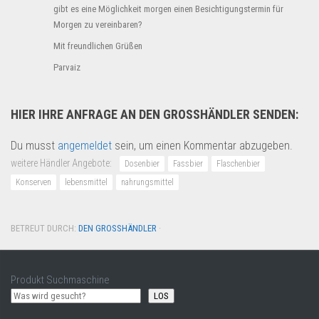
gibt es eine Möglichkeit morgen einen Besichtigungstermin für
Morgen zu vereinbaren?
Mit freundlichen Grüßen
Parvaiz
HIER IHRE ANFRAGE AN DEN GROSSHÄNDLER SENDEN:
Du musst
angemeldet
sein, um einen Kommentar abzugeben.
weitere Händler Angebote:
Dosenbier
Fassbier
Flaschenbier
Konserven
lebensmittel
nahrungsmittel
BETREUT DURCH:
DEN GROSSHÄNDLER
·
Produkt Suchmaschine
LOS