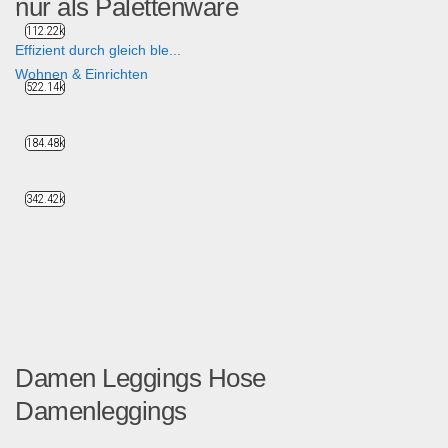
nur als Palettenware
112.22k
Effizient durch gleich ble...
Wohnen & Einrichten
522.14k
184.48k
342.42k
Damen Leggings Hose
Damenleggings