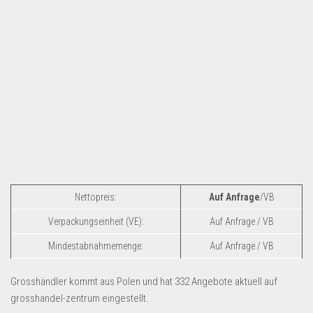
Dropshipping-Produkte
B2B Produkte
Grosshandel
Amazon
Aldi
Lidl
Kostenlos verkaufen
Anmelden
Nettopreis:
Auf Anfrage
/VB
Kostenlos Registrieren
Verpackungseinheit (VE):
Auf Anfrage / VB
Newsletter
Mindestabnahmemenge:
Auf Anfrage / VB
Grosshändler kommt aus Polen und hat 332 Angebote aktuell auf
grosshandel-zentrum eingestellt.