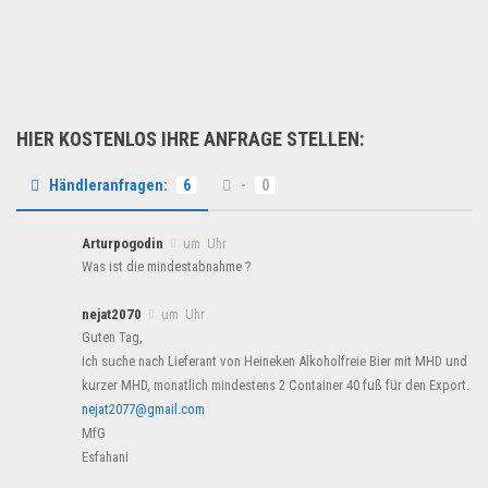
Damen Leggings Hose Damen...
Fashion & Mode
HIER KOSTENLOS IHRE ANFRAGE STELLEN:
Händleranfragen:
6
-
0
Arturpogodin
um Uhr
Was ist die mindestabnahme ?
nejat2070
um Uhr
Guten Tag,
ich suche nach Lieferant von Heineken Alkoholfreie Bier mit MHD und
kurzer MHD, monatlich mindestens 2 Container 40 fuß für den Export.
nejat2077@gmail.com
MfG
Esfahani