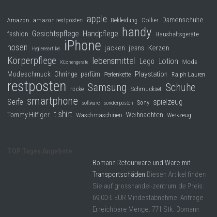
apple
Damenschuhe
Collier
Amazon
amazon restposten
Bekleidung
handy
Gesichtspflege
Handpflege
fashion
Haushaltsgeräte
iPhone
hosen
jacken
jeans
Kerzen
Hygieneartikel
Körperpflege
lebensmittel
Lego
Lotion
Mode
Küchengeräte
Modeschmuck
Playstation
Ohrringe
parfüm
Perlenkette
Ralph Lauren
restposten
Samsung
Schuhe
röcke
Schmuckset
smartphone
Seife
spielzeug
Sony
software
sonderposten
t shirt
Tommy Hilfiger
Weihnachten
Waschmaschinen
Werkzeug
TOP Tages Angebote
Bomann Retourware und Ware mit
Transportschäden
Diesen Artikel finden
Sie auf grosshandel-zentrum.de Preis:
69,00 € EUR Mindestabnahme: Anfrage
Erreichbare Menge: 771 Stk. Bomann