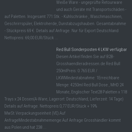
Weiße Ware - ungeprüfte Retourware
und auch Geräte mit Transportschäden -
auf Paletten. Insgesamt 771 Stk. - Kühlschränke , Waschmaschinen,
Geschrirrspüler, Elektroherde, Dunstabzugshauben. Gesamtabnahme
- Stückpreis 69 €. Details auf Anfrage. Nur für Export Deutschland
Nettopreis: 69,00 EUR/Stück ...
Red Bull Sonderposten 4 LKW verfügbar
Diesen Artikel finden Sie auf B2B-
Grosshaendleradressen.de Red Bull
250mlPreis: 0.765 EUR /
LKWMindestabnahme: 1Erreichbare
Menge: 4250ml Red Bull Dose , MHD 24
Monate, Englischer Text28 Paletten x 118
Trays x 24 Dosen(A-Ware, Lagerort: Deutschland, Lieferzeit: 14 Tage)
Details auf Anfrage. Nettopreis:0,77 EUR/Stück + 19%
MwSt.Verpackungseinheit (VE):Auf
AnfrageMindestabnahmemenge:Auf Anfrage Grosshändler kommt
aus Polen und hat 238 ...