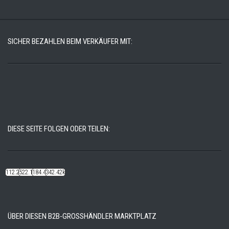
SICHER BEZAHLEN BEIM VERKÄUFER MIT:
DIESE SEITE FOLGEN ODER TEILEN:
112.22k
522.14k
184.48k
342.42k
ÜBER DIESEN B2B-GROSSHÄNDLER MARKTPLATZ