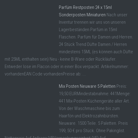
Parfüm Restposten 24 x 15ml
Sonderposten Miniaturen
Nach unser
Inventur trennen wir uns von unseren
Lagerbeständen Parfüm in 15ml
Flaschen. Parfüm für Damen und Herren.
24 Stück Trend Düfte Damen / Herren
mindestens 15ML (es können auch Düfte
mit 25ML enthalten sein) Neu - keine B-Ware oder Rückläufer.
Entweder lose im Flacon oder in einer Box verpackt. Artikelnummer:
vorhandenEAN Code vorhandenPreise ab: ...
Mix Posten Neuware 5 Paletten
Preis:
19,50 EURMindestabnahme: 441Menge:
441 Mix-Posten Küchengeräte aller Art.
Von der Waschmaschine bis zum
Haarfön und Elektrozahnbürsten.
Neuware. 1500 Teile. 5 Paletten. Preis
199, 50 € pro Stück. Ohne Pakinglist.
Nettopreis:Auf Anfrage/VBVerpackungseinheit (VE):Auf