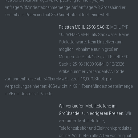
Anfrage/VBMindestabnahmemenge:Auf Anfrage/VB Grosshändler
kommt aus Polen und hat 359 Angebote aktuell eingestellt.
Paletten MEHL 25KG SÄCKE
MEHL TYP
405 WEIZENMEHL als Sackware. Reine
POalettenware. Kein EInzellverkauf
möglich. Abnahme nur in großen
Mengen. Je Sack 25 Kg auf Palette 40
Sack a 25 KG (1000KG)MHD 12/2026
Artikelnummer vorhandenEAN Code
vorhandenPreise ab: 540EuroMwSt. zzgl. 19,00 %Stück pro
Verpackungseinheiten: 40Gewicht in KG 1 TonneMindestbestellmenge
in VE mindestens 1 Palette
Wir verkaufen Mobiltelefone im
Großhandel zu niedrigeren Preisen.
Wir
verkaufen Mobiltelefone,
Telefonzubehör und Elektronikprodukte
online. Wir bieten alle Arten von original