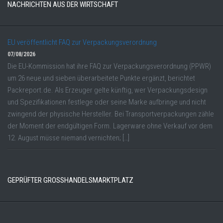
NACHRICHTEN AUS DER WIRTSCHAFT
EU veröffentlicht FAQ zur Verpackungsverordnung
07/08/2026
Die EU-Kommission hat ihre FAQ zur Verpackungsverordnung (PPWR)
um 26 neue und sieben überarbeitete Punkte ergänzt, berichtet
Packreport.de. Als Erzeuger gelte künftig, wer Verpackungsdesign
und Spezifikationen festlege oder seine Marke aufbringe und nicht
zwingend der physische Hersteller. Bei Transportverpackungen zähle
der Moment der endgültigen Form. Lagerware ohne Verkauf vor dem
12. August müsse niemand vernichten; […]
GEPRÜFTER GROSSHANDELSMARKTPLATZ