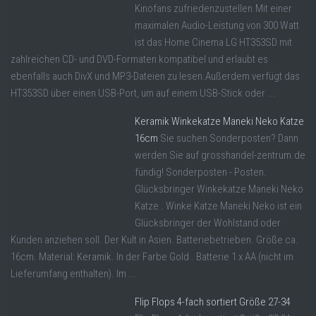
Kinofans zufriedenzustellen.Mit einer
maximalen Audio-Leistung von 300 Watt
ist das Home Cinema LG HT353SD mit
zahlreichen CD- und DVD-Formaten kompatibel und erlaubt es
ebenfalls auch DivX und MP3-Dateien zu lesen.Außerdem verfügt das
HT353SD über einen USB-Port, um auf einem USB-Stick oder ...
Keramik Winkekatze Maneki Neko Katze
16cm
Sie suchen Sonderposten? Dann
werden Sie auf grosshandel-zentrum.de
fündig! Sonderposten - Posten.
Glücksbringer Winkekatze Maneki Neko
Katze . Winke Katze Maneki Neko ist ein
Glücksbringer der Wohlstand oder
Kunden anziehen soll. Der Kult in Asien. Batteriebetrieben. Größe ca.
16cm. Material: Keramik. In der Farbe Gold . Batterie 1 x AA (nicht im
Lieferumfang enthalten). Im ...
Flip Flops 4-fach sortiert Größe 27-34