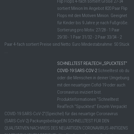
Flip Flops 4-fach sortiert Größe 27-34
sortiert Minion Im Angebot 820 Paar Flip
Flops mit den Motiven Minion. Geeignet
für Kinder bis 9 Jahre je nach Fußgröße.
Sortierung pro Motiv: 27/28 - 1 Paar
29/30 - 1 Paar 31/32 - 2 Paar 33/34 - 2
Paar 4-fach sortiert Preise sind Netto: Euro Mindestabnahme: 50 Stück
...
SCHNELLTEST REALTECH „SPUCKTEST“
COVID-19 SARS-COV-2
Schnelltest ob du
oder die Menschen in deiner Umgebung
mit den neuartigen Cofid-19 oder auch
Coronavirus inviziert bist.
Produktinformationen "Schnelltest
RealTech "Spucktest" Einzeln Verpackt
COVID-19 SARS-CoV-2"(Speichel) für das neuartige Coronavirus
(SARS-CoV-2) PackungsbeilageEIN SCHNELLTEST FÜR DEN
QUALITATIVEN NACHWEIS DES NEUARTIGEN CORONAVIRUS-ANTIGENS