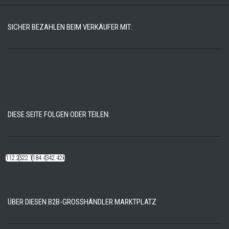
SICHER BEZAHLEN BEIM VERKÄUFER MIT:
DIESE SEITE FOLGEN ODER TEILEN:
112.22k
522.14k
184.48k
342.42k
ÜBER DIESEN B2B-GROSSHÄNDLER MARKTPLATZ