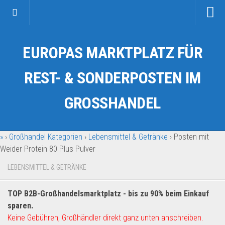
Startseite
EUROPAS MARKTPLATZ FÜR
Kategorien
Auto & Motorrad
REST- & SONDERPOSTEN IM
Drogerie & Tierbedarf
GROSSHANDEL
Fahrzeuge & Transport
Fashion & Mode
»
›
Großhandel Kategorien
›
Lebensmittel & Getränke
›
Posten mit
Garten & Werkzeug
Weider Protein 80 Plus Pulver
Geschäft, Büro & Schreibwaren
LEBENSMITTEL & GETRÄNKE
Geschenkartikel
Haushaltswaren
TOP B2B-Großhandelsmarktplatz - bis zu 90% beim Einkauf
Handy und Smartphone
sparen.
Keine Gebühren, Großhändler direkt ganz unten anschreiben.
Kosmetik & Pflege