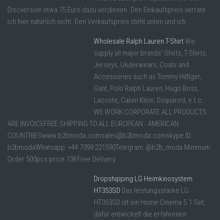
Discversion etwa 75 Euro dazu verdienen. Den Einkaufspreis verrate
ich hier natürlich nicht. Den Verkaufspreis steht unten und ich ...
Wholesale Ralph Lauren T-Shirt
We
supply all major brands’ Shirts, T-Shirts,
Jerseys, Underwears, Coats and
Accessories such as Tommy Hilfiger,
Gant, Polo Ralph Lauren, Hugo Boss,
Lacoste, Calvin Klein, Dsquared, e.t.c.
WE WORK CORPORATE.ALL PRODUCTS
ARE INVOICEFREE SHIPPING TO ALL EUROPEAN - AMERICAN
COUNTRIESwww.b2bmoda.comsales@b2bmoda.comskype ID:
b2bmodaWhatsapp: +44 7399 221590Telegram: @b2b_moda Minimum
Order 500pcs price 13€Free Delivery
Dropshipping LG Heimkinosystem
HT353SD
Das leistungsstarke LG
HT353SD ist ein Home Cinema 5.1 Set,
dafür entwickelt die erfahrenen