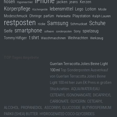
iPhone
hosen
jacken
jeans
Kerzen
Hygieneartikel
Körperpflege
lebensmittel
Lego
Lotion
Mode
Küchengeräte
Modeschmuck
Playstation
Ohrringe
parfüm
Perlenkette
Ralph Lauren
restposten
Samsung
Schuhe
röcke
Schmuckset
smartphone
Seife
spielzeug
Sony
software
sonderposten
t shirt
Tommy Hilfiger
Weihnachten
Waschmaschinen
Werkzeug
TOP Tages Angebote
Guerlain Terracotta Jolies Beine Light
100 ml
Top Sonderposten Ausverkauf
von Guerlain Terracotta Jolies Beine
Light 100 ml hier zum EK Preis in großen
Stückzahlen. AQUA/WATER/EAU.
CETEARYL ISONONANOATE. DICAPRYLYL
CARBONATE. GLYCERIN. CETEARYL
ALCOHOL. PROPANEDIOL. ASCORBYL GLUCOSIDE. BUTYROSPERMUM
PARKII (SHEA) BUTTER. HYDROGENATED COCO-GLYCERIDES.