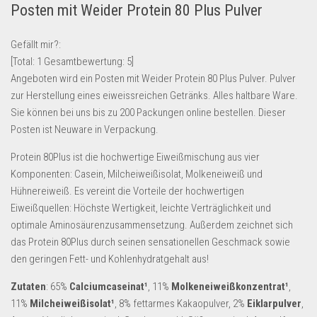
Posten mit Weider Protein 80 Plus Pulver
Lebensmittel & Getränke
Multimedia & Elektro
Gefällt mir?:
[Total:
1
Gesamtbewertung:
5
]
Münzen
Angeboten wird ein Posten mit Weider Protein 80 Plus Pulver. Pulver
Spielzeug & Games
zur Herstellung eines eiweissreichen Getränks. Alles haltbare Ware.
Schuhe & Accessoires
Sie können bei uns bis zu 200 Packungen online bestellen. Dieser
Posten ist Neuware in Verpackung.
Sport & Freizeit
Protein 80Plus ist die hochwertige Eiweißmischung aus vier
Uhren & Schmuck
Komponenten: Casein, Milcheiweißisolat, Molkeneiweiß und
Wohnen & Einrichten
Hühnereiweiß. Es vereint die Vorteile der hochwertigen
Restposten-Angebote
Eiweißquellen: Höchste Wertigkeit, leichte Verträglichkeit und
optimale Aminosäurenzusammensetzung. Außerdem zeichnet sich
Restposten für Privatpersonen
das Protein 80Plus durch seinen sensationellen Geschmack sowie
eBay Restposten kaufen
den geringen Fett- und Kohlenhydratgehalt aus!
Sonderposten-Angebote
Zutaten
: 65%
Calciumcaseinat¹
, 11%
Molkeneiweißkonzentrat¹
,
Saison & Eventprodkte
11%
Milcheiweißisolat¹
, 8% fettarmes Kakaopulver, 2%
Eiklarpulver
,