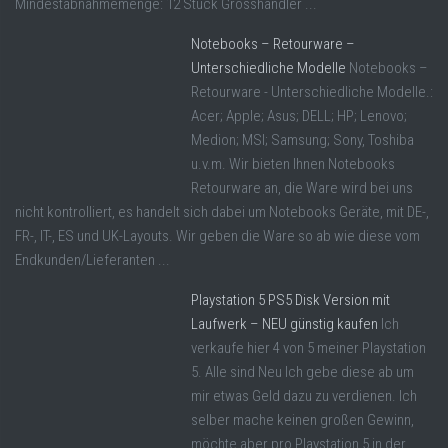
Mindestabnahmemenge: 12 Stück Grosshändler ...
Notebooks – Retourware –
Unterschiedliche Modelle
Notebooks –
Retourware - Unterschiedliche Modelle.:
Acer; Apple; Asus; DELL; HP; Lenovo;
Medion; MSI; Samsung; Sony, Toshiba
u.v.m. Wir bieten Ihnen Notebooks
Retourware an, die Ware wird bei uns
nicht kontrolliert, es handelt sich dabei um Notebooks Geräte, mit DE-,
FR-, IT-, ES und UK-Layouts. Wir geben die Ware so ab wie diese vom
Endkunden/Lieferanten ...
Playstation 5 PS5 Disk Version mit
Laufwerk – NEU günstig kaufen
Ich
verkaufe hier 4 von 5 meiner Playstation
5. Alle sind Neu Ich gebe diese ab um
mir etwas Geld dazu zu verdienen. Ich
selber mache keinen großen Gewinn,
möchte aber pro Playstation 5 in der