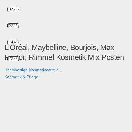
112.22k
522.14k
184.48k
L’Oréal, Maybelline, Bourjois, Max
Factor, Rimmel Kosmetik Mix Posten
342.42k
Hochwertige Kosmetikware a...
Kosmetik & Pflege