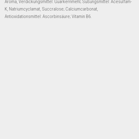
Aroma, Verdickungsmittel: Guarkernmehl; Süßungsmittel: Acesulfam-
Dropshipping-Produkte
K, Natriumcyclamat, Succralose; Calciumcarbonat,
B2B Produkte
Antioxidationsmittel: Ascorbinsäure; Vitamin B6.
Grosshandel
Amazon
Aldi
Lidl
Kostenlos verkaufen
Anmelden
Kostenlos Registrieren
Newsletter