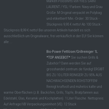
Marken Poloshirts von YVES SAINT
LAURENT / YSL ! Farben: Navy und Grau
Größe: M Original verpackt im Polybag
und etikettiert! Min.-Order: 30 Stück -
Stückpreis 9,95 € netto! Ab 100 Stück -
Stückpreis 8,99 € netto! Bei unseren Artikeln handelt es sich
ausschließlich um Originalware, frei verkäuflich in der EU! Sie können
alle ...
Bio-Power Fettlöser/Grillreiniger 1L
*TOP ANGEBOT*
Sie suchen Grills &
Zubehör? Dann werden Sie auf
grosshandel-zentrum.de fündig! ERGIBT
BIS ZU 10 LITER REINIGER! ZU 95% AUS
NACHWACHSENDEN ROHSTOFFEN!
Reinigt kraftvoll und mühelos kalte und
warme Oberflächen (z.B. Backöfen, Grills, Töpfe, Bratpfannen aus
Edelstahl, Glas, Keramik und Kochplatten). 1 Liter Flasche. Nettopreis:
Auf Anfrage/VB Verpackungseinheit (VE): 12 Stück