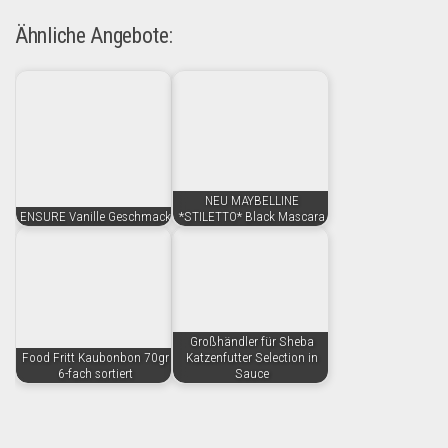
Ähnliche Angebote:
NEU MAYBELLINE
ENSURE Vanille Geschmack
*STILETTO* Black Mascara
Großhändler für Sheba
Food Fritt Kaubonbon 70gr
Katzenfutter Selection in
6-fach sortiert
Sauce