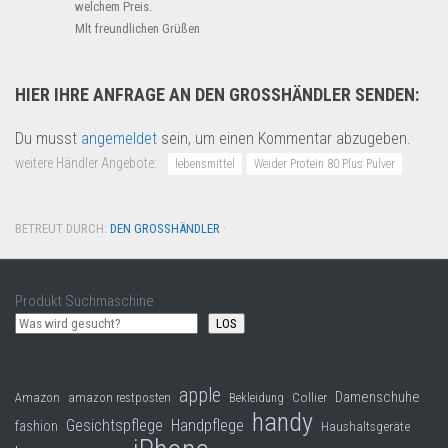
welchem Preis.
Mlt freundlichen Grüßen
HIER IHRE ANFRAGE AN DEN GROSSHÄNDLER SENDEN:
Du musst
angemeldet
sein, um einen Kommentar abzugeben.
weitere Händler Angebote:
lebensmittel
Weider Protein 80 Plus Pulver
BETREUT DURCH:
DEN GROSSHÄNDLER
·
Produkt Suchmaschine
LOS
apple
Damenschuhe
Collier
Amazon
amazon restposten
Bekleidung
handy
Gesichtspflege
Handpflege
fashion
Haushaltsgeräte