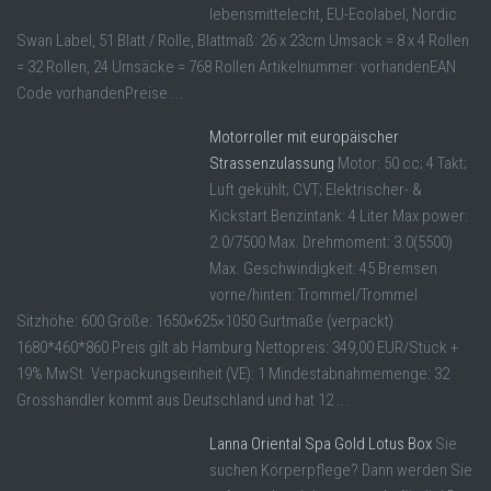
lebensmittelecht, EU-Ecolabel, Nordic
Swan Label, 51 Blatt / Rolle, Blattmaß: 26 x 23cm Umsack = 8 x 4 Rollen
= 32 Rollen, 24 Umsäcke = 768 Rollen Artikelnummer: vorhandenEAN
Code vorhandenPreise ...
Motorroller mit europäischer
Strassenzulassung
Motor: 50 cc; 4 Takt;
Luft gekühlt; CVT; Elektrischer- &
Kickstart Benzintank: 4 Liter Max power:
2.0/7500 Max. Drehmoment: 3.0(5500)
Max. Geschwindigkeit: 45 Bremsen
vorne/hinten: Trommel/Trommel
Sitzhöhe: 600 Größe: 1650×625×1050 Gurtmaße (verpackt):
1680*460*860 Preis gilt ab Hamburg Nettopreis: 349,00 EUR/Stück +
19% MwSt. Verpackungseinheit (VE): 1 Mindestabnahmemenge: 32
Grosshändler kommt aus Deutschland und hat 12 ...
Lanna Oriental Spa Gold Lotus Box
Sie
suchen Körperpflege? Dann werden Sie