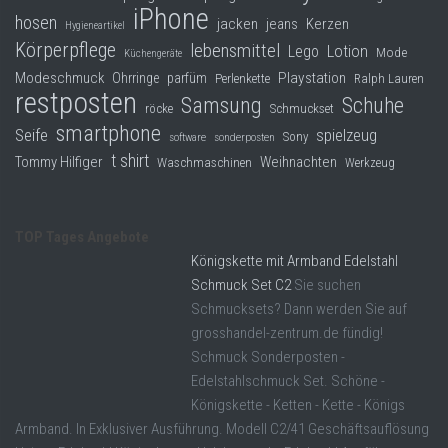
iPhone
hosen
jacken
jeans
Kerzen
Hygieneartikel
Körperpflege
lebensmittel
Lego
Lotion
Mode
Küchengeräte
Modeschmuck
Playstation
Ohrringe
parfüm
Perlenkette
Ralph Lauren
restposten
Samsung
Schuhe
röcke
Schmuckset
smartphone
Seife
spielzeug
Sony
software
sonderposten
t shirt
Tommy Hilfiger
Weihnachten
Waschmaschinen
Werkzeug
TOP Tages Angebote
Königskette mit Armband Edelstahl
Schmuck Set C2
Sie suchen
Schmucksets? Dann werden Sie auf
grosshandel-zentrum.de fündig!
Schmuck Sonderposten -
Edelstahlschmuck Set. Schöne -
Königskette - Ketten - Kette - Königs
Armband. In Exklusiver Ausführung. Modell C2/41 Geschäftsauflösung