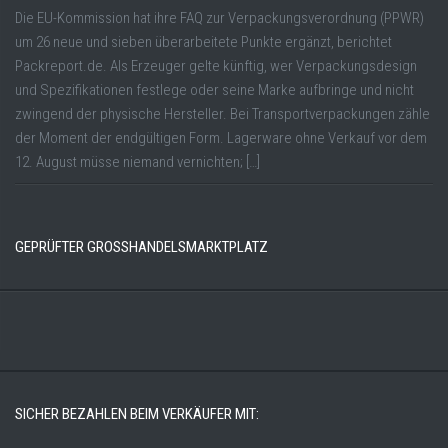
Die EU-Kommission hat ihre FAQ zur Verpackungsverordnung (PPWR)
um 26 neue und sieben überarbeitete Punkte ergänzt, berichtet
Packreport.de. Als Erzeuger gelte künftig, wer Verpackungsdesign
und Spezifikationen festlege oder seine Marke aufbringe und nicht
zwingend der physische Hersteller. Bei Transportverpackungen zähle
der Moment der endgültigen Form. Lagerware ohne Verkauf vor dem
12. August müsse niemand vernichten; […]
GEPRÜFTER GROSSHANDELSMARKTPLATZ
SICHER BEZAHLEN BEIM VERKÄUFER MIT: