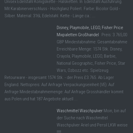
Unisex Edelstahl Königskette - Halsketten. In Edelstahl Ausführung.
Mit Karabinerverschluss - Hochglanz Poliert. Farbe: Bicolor Gold -
Silber. Material: 316L Edelstahl. Kette - Länge ca.: ...
Disney, Playmobile, LEGO, Fisher Price
Mixpaletten Großhandel
Preis: 3.765,00
GBP Mindestabnahme: Gesamtabnahme
Erreichbare Menge: 1574 Stk. Disney,
Crayola, Playmobile, LEGO, Barbie,
National Geographic, Fisher Price, Star
Wars, Ozbozz etc. Spielzeug
Retourware - insgesamt 1574 Stk. - der Preis £3.765. Ab Lager
England. Nettopreis: Auf Anfrage Verpackungseinheit (VE): Auf
Anfrage Mindestabnahmemenge: Auf Anfrage Grosshändler kommt
aus Polen und hat 187 Angebote aktuell ...
Waschmittel Waschpulver
Moin, bin auf
der Suche nach Waschmittel
Waschpulver Ariel und Persil LKW weise
!!!!!