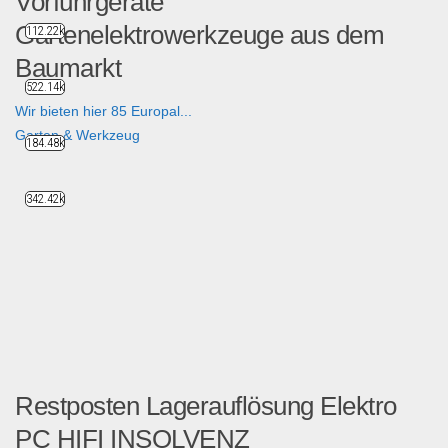
Vorführgeräte
Gartenelektrowerkzeuge aus dem
112.22k
Baumarkt
522.14k
Wir bieten hier 85 Europal...
Garten & Werkzeug
184.48k
342.42k
Restposten Lagerauflösung Elektro
PC HIFI INSOLVENZ