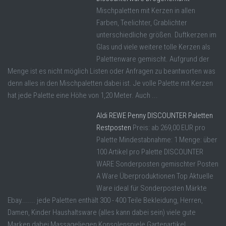
Mischpaletten mit Kerzen in allen
Farben, Teelichter, Grablichter
unterschiedliche größen. Duftkerzen im
Glas und viele weitere tolle Kerzen als
Palettenware gemischt. Aufgrund der
Menge ist es nicht möglich Listen oder Anfragen zu beantworten was
denn alles in den Mischpaletten dabei ist. Je volle Palette mit Kerzen
hat jede Palette eine Höhe von 1,20 Meter. Auch ...
Aldi REWE Penny DISCOUNTER Paletten
Restposten
Preis: ab 269,00 EUR pro
Palette Mindestabnahme: 1 Menge: über
100 Artikel pro Palette DISCOUNTER
WARE Sonderposten gemischter Posten
A Ware Überproduktionen Top Aktuelle
Ware ideal für Sonderposten Märkte
Ebay....... jede Paletten enthält 300 - 400 Teile Bekleidung, Herren,
Damen, Kinder Haushaltsware (alles kann dabei sein) viele gute
Marken dabei Massageliegen Konsolenspiele Gartenartikel