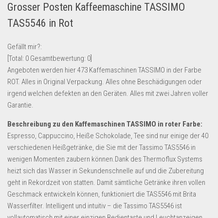
Grosser Posten Kaffeemaschine TASSIMO
Lebensmittel & Getränke
TAS5546 in Rot
Multimedia & Elektro
Münzen
Gefällt mir?:
[Total:
0
Gesamtbewertung:
0
]
Spielzeug & Games
Angeboten werden hier 473 Kaffemaschinen TASSIMO in der Farbe
Schuhe & Accessoires
ROT. Alles in Original Verpackung. Alles ohne Beschädigungen oder
Sport & Freizeit
irgend welchen defekten an den Geräten. Alles mit zwei Jahren voller
Garantie.
Uhren & Schmuck
Beschreibung zu den Kaffemaschinen TASSIMO in roter Farbe:
Wohnen & Einrichten
Espresso, Cappuccino, Heiße Schokolade, Tee sind nur einige der 40
Restposten-Angebote
verschiedenen Heißgetränke, die Sie mit der Tassimo TAS5546 in
Restposten für Privatpersonen
wenigen Momenten zaubern können.Dank des Thermoflux Systems
heizt sich das Wasser in Sekundenschnelle auf und die Zubereitung
eBay Restposten kaufen
geht in Rekordzeit von statten. Damit sämtliche Getränke ihren vollen
Sonderposten-Angebote
Geschmack entwickeln können, funktioniert die TAS5546 mit Brita
Saison & Eventprodkte
Wasserfilter. Intelligent und intuitiv – die Tassimo TAS5546 ist
vollautomatisch mit einer einzigen Bedientaste und Leuchtanzeigen,