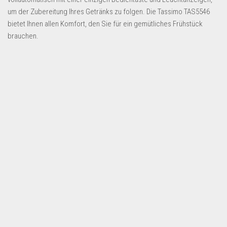
Dropshipping-Produkte
um der Zubereitung Ihres Getränks zu folgen. Die Tassimo TAS5546
B2B Produkte
bietet Ihnen allen Komfort, den Sie für ein gemütliches Frühstück
brauchen.
Grosshandel
Amazon
Aldi
Lidl
Kostenlos verkaufen
Anmelden
Kostenlos Registrieren
Newsletter