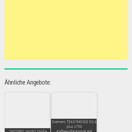
Ähnliche Angebote:
Siemens TE657M03DE EQ.6
plus s700
TASSIMO Jacobs Große
Kaffeevollautomat mit