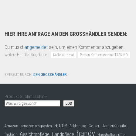
Drogerie & Tierbedarf
HIER IHRE ANFRAGE AN DEN GROSSHÄNDLER SENDEN:
Du musst
angemeldet
sein, um einen Kommentar abzugeben.
weitere Händler Angebote:
Kaffeeautomat
Posten Kaffeemaschine TASSIMO
BETREUT DURCH:
DEN GROSSHÄNDLER
·
Produkt Suchmaschine
LOS
apple
Damenschuhe
Collier
Amazon
amazon restposten
Bekleidung
handy
Gesichtspflege
Handpflege
fashion
Haushaltsgeräte