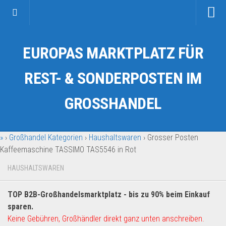
Startseite
EUROPAS MARKTPLATZ FÜR
Kategorien
Auto & Motorrad
REST- & SONDERPOSTEN IM
Drogerie & Tierbedarf
GROSSHANDEL
Fahrzeuge & Transport
Fashion & Mode
»
›
Großhandel Kategorien
›
Haushaltswaren
›
Grosser Posten
Garten & Werkzeug
Kaffeemaschine TASSIMO TAS5546 in Rot
Geschäft, Büro & Schreibwaren
HAUSHALTSWAREN
Geschenkartikel
Haushaltswaren
TOP B2B-Großhandelsmarktplatz - bis zu 90% beim Einkauf
Handy und Smartphone
sparen.
Keine Gebühren, Großhändler direkt ganz unten anschreiben.
Kosmetik & Pflege