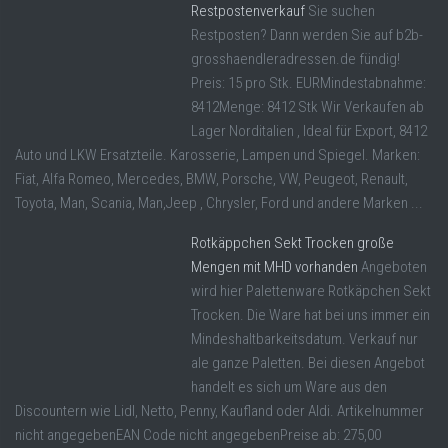
Restpostenverkauf
Sie suchen
Restposten? Dann werden Sie auf b2b-
grosshaendleradressen.de fündig!
Preis: 15 pro Stk. EURMindestabnahme:
8412Menge: 8412 Stk Wir Verkaufen ab
Lager Norditalien , Ideal für Export, 8412
Auto und LKW Ersatzteile. Karosserie, Lampen und Spiegel. Marken:
Fiat, Alfa Romeo, Mercedes, BMW, Porsche, VW, Peugeot, Renault,
Toyota, Man, Scania, Man,Jeep , Chrysler, Ford und andere Marken ...
Rotkäppchen Sekt Trocken große
Mengen mit MHD vorhanden
Angeboten
wird hier Palettenware Rotkäpchen Sekt
Trocken. Die Ware hat bei uns immer ein
Mindeshaltbarkeitsdatum. Verkauf nur
ale ganze Paletten. Bei diesen Angebot
handelt es sich um Ware aus den
Discountern wie Lidl, Netto, Penny, Kaufland oder Aldi. Artikelnummer
nicht angegebenEAN Code nicht angegebenPreise ab: 275,00