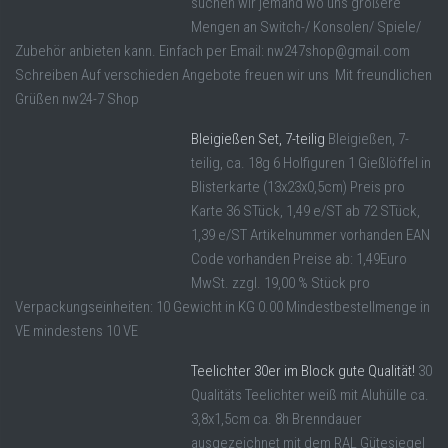
suchen wir jemand wo uns größere
Mengen an Switch-/ Konsolen/ Spiele/
Zubehör anbieten kann. Einfach per Email: nw247shop@gmail.com
Schreiben Auf verschieden Angebote freuen wir uns Mit freundlichen
Grüßen nw24-7 Shop
Bleigießen Set, 7-teilig
Bleigießen, 7-
teilig, ca. 18g 6 Holfiguren 1 Gießlöffel in
Blisterkarte (13x23x0,5cm) Preis pro
Karte 36 STück, 1,49 e/ST ab 72 STück,
1,39 e/ST Artikelnummer vorhanden EAN
Code vorhanden Preise ab: 1,49Euro
MwSt. zzgl. 19,00 % Stück pro
Verpackungseinheiten: 10 Gewicht in KG 0.00 Mindestbestellmenge in
VE mindestens 10 VE
Teelichter 30er im Block gute Qualität!
30
Qualitäts Teelichter weiß mit Aluhülle ca.
3,8x1,5cm ca. 8h Brenndauer
ausgezeichnet mit dem RAL Gütesiegel