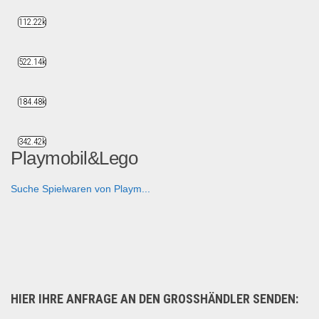
112.22k
522.14k
184.48k
342.42k
Playmobil&Lego
Suche Spielwaren von Playm...
Spielzeug & Games
HIER IHRE ANFRAGE AN DEN GROSSHÄNDLER SENDEN: