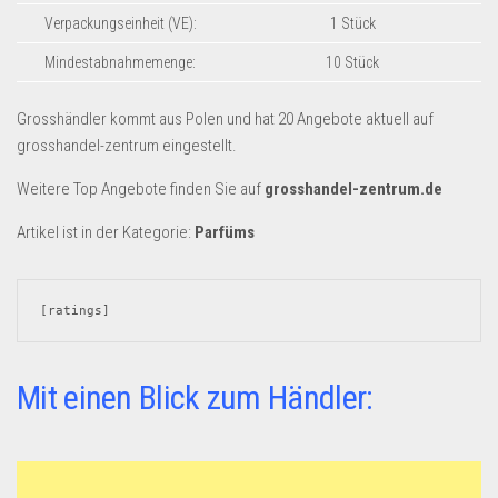
Dropshipping-Produkte
Verpackungseinheit (VE):
1 Stück
B2B Produkte
Mindestabnahmemenge:
10 Stück
Grosshandel
Amazon
Grosshändler kommt aus Polen und hat 20 Angebote aktuell auf
grosshandel-zentrum eingestellt.
Aldi
Weitere Top Angebote finden Sie auf
grosshandel-zentrum.de
Lidl
Artikel ist in der Kategorie:
Parfüms
Kostenlos verkaufen
Anmelden
[ratings]
Kostenlos Registrieren
Newsletter
Mit einen Blick zum Händler: