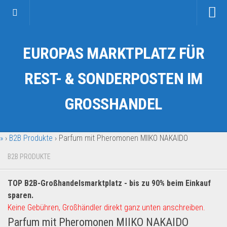
Startseite
EUROPAS MARKTPLATZ FÜR
Kategorien
Auto & Motorrad
REST- & SONDERPOSTEN IM
Drogerie & Tierbedarf
GROSSHANDEL
Fahrzeuge & Transport
Fashion & Mode
»
›
B2B Produkte
›
Parfum mit Pheromonen MIIKO NAKAIDO
Garten & Werkzeug
Geschäft, Büro & Schreibwaren
B2B PRODUKTE
Geschenkartikel
TOP B2B-Großhandelsmarktplatz - bis zu 90% beim Einkauf
Haushaltswaren
sparen.
Handy und Smartphone
Keine Gebühren, Großhändler direkt ganz unten anschreiben.
Parfum mit Pheromonen MIIKO NAKAIDO
Kosmetik & Pflege