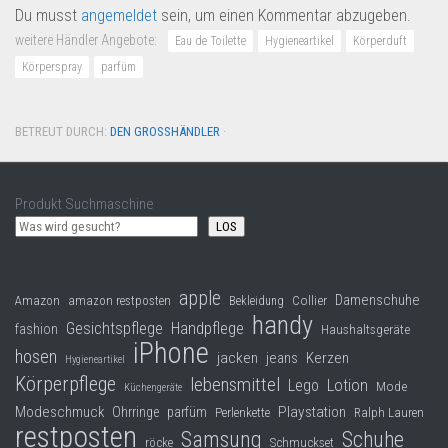
Du musst
angemeldet
sein, um einen Kommentar abzugeben.
weitere Händler Angebote:
Eau de Toilette
Hygieneartikel
Körperduft
Körperspray
parfüm
BETREUT DURCH:
DEN GROSSHÄNDLER
·
Produkt Suchmaschine
LOS
apple
Damenschuhe
Collier
Amazon
amazon restposten
Bekleidung
handy
Gesichtspflege
Handpflege
fashion
Haushaltsgeräte
iPhone
hosen
jacken
jeans
Kerzen
Hygieneartikel
Körperpflege
lebensmittel
Lego
Lotion
Mode
Küchengeräte
Modeschmuck
Playstation
Ohrringe
parfüm
Perlenkette
Ralph Lauren
restposten
Samsung
Schuhe
röcke
Schmuckset