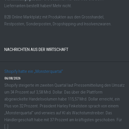
Lieferranten bestellt haben! Mehr nicht.
B2B Online Marktplatz mit Produkten aus den Grosshandel,
Restposten, Sonderposten, Dropshipping und Insolvenzwaren.
NACHRICHTEN AUS DER WIRTSCHAFT
Shopify hatte ein „Monsterquartal“
06/08/2026
Shopify steigerte im zweiten Quartal laut Pressemitteilung den Umsatz
um 34 Prozent auf 3,58 Mrd. Dollar. Das über die Plattform
abgewickelte Handelsvolumen habe 115,57 Mrd. Dollar erreicht, ein
Plus von 32 Prozent. Präsident Harley Finkelstein sprach von einem
„Monsterquartal“ und verwies auf KI als Wachstumstreiber. Das
Händlergeschäft habe mit 37 Prozent am kräftigsten geschoben. Für
[…]