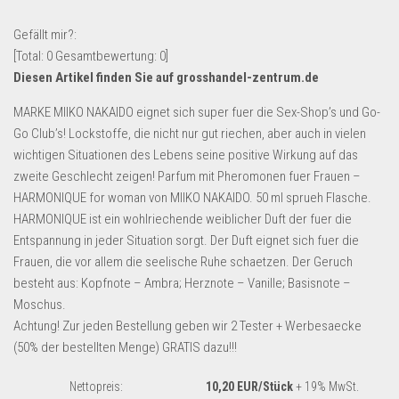
Lebensmittel & Getränke
Gefällt mir?:
Multimedia & Elektro
[Total:
0
Gesamtbewertung:
0
]
Diesen Artikel finden Sie auf grosshandel-zentrum.de
Münzen
Spielzeug & Games
MARKE MIIKO NAKAIDO eignet sich super fuer die Sex-Shop’s und Go-
Go Club’s! Lockstoffe, die nicht nur gut riechen, aber auch in vielen
Schuhe & Accessoires
wichtigen Situationen des Lebens seine positive Wirkung auf das
Sport & Freizeit
zweite Geschlecht zeigen! Parfum mit Pheromonen fuer Frauen –
HARMONIQUE for woman von MIIKO NAKAIDO. 50 ml sprueh Flasche.
Uhren & Schmuck
HARMONIQUE ist ein wohlriechende weiblicher Duft der fuer die
Wohnen & Einrichten
Entspannung in jeder Situation sorgt. Der Duft eignet sich fuer die
Restposten-Angebote
Frauen, die vor allem die seelische Ruhe schaetzen. Der Geruch
besteht aus: Kopfnote – Ambra; Herznote – Vanille; Basisnote –
Restposten für Privatpersonen
Moschus.
eBay Restposten kaufen
Achtung! Zur jeden Bestellung geben wir 2 Tester + Werbesaecke
Sonderposten-Angebote
(50% der bestellten Menge) GRATIS dazu!!!
Saison & Eventprodkte
Nettopreis:
10,20 EUR/Stück
+ 19% MwSt.