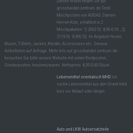
Diesen Artikel finden Sie auf
grosshandel-zentrum.de Textil
Mischposten von ADIDAS: Damen-
Herren-Kids, erhältlich in 2
Mischpaketen: 1) 2062 St. 8,95 €/St., 2)
2119 St. 9,95€/St. Im Angebot Hosen,
Blusen, T-Shirts, Jacken, Kleider, Accessoires etc. Genaue
Artikellisten auf Anfrage. Mehr Info auf grosshandel-zentrum.de -
besuchen Sie bitte unsere Website mit vielen Restposten,
Sonderposten, Insolvenzwaren. Nettopreis: 8,95 EUR/Stück ...
Lebensmittel orientalisch MHD
Ich
suche Lebensmittel aus den Orient mhd
kurz vor Ablauf oder länger.
Auto und LKW Autoersatzteile