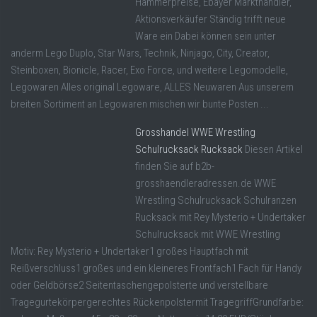
Hammerpreise, Ebayer Markthändler,
Aktionsverkäufer Ständig trifft neue
Ware ein Dabei können sein unter
anderm Lego Duplo, Star Wars, Technik, Ninjago, City, Creator,
Steinboxen, Bionicle, Racer, Exo Force, und weitere Legomodelle,
Legowaren Alles original Legoware, ALLES Neuwaren Aus unserem
breiten Sortiment an Legowaren mischen wir bunte Posten ...
Grosshandel WWE Wrestling
Schulrucksack Rucksack
Diesen Artikel
finden Sie auf b2b-
grosshaendleradressen.de WWE
Wrestling Schulrucksack Schulranzen
Rucksack mit Rey Mysterio + Undertaker
Schulrucksack mit WWE Wrestling
Motiv: Rey Mysterio + Undertaker1 großes Hauptfach mit
Reißverschluss1 großes und ein kleineres Frontfach1 Fach für Handy
oder Geldbörse2 Seitentaschengepolsterte und verstellbare
Tragegurtekörpergerechtes Rückenpolstermit TragegriffGrundfarbe: