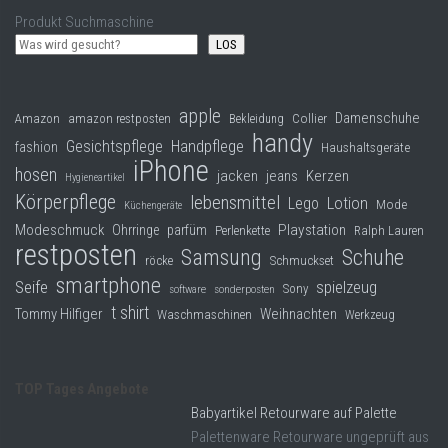
Produkt Suchmaschine
LOS
apple
Damenschuhe
Collier
Amazon
amazon restposten
Bekleidung
handy
Gesichtspflege
Handpflege
fashion
Haushaltsgeräte
iPhone
hosen
jacken
jeans
Kerzen
Hygieneartikel
Körperpflege
lebensmittel
Lego
Lotion
Mode
Küchengeräte
Modeschmuck
Playstation
Ohrringe
parfüm
Perlenkette
Ralph Lauren
restposten
Samsung
Schuhe
röcke
Schmuckset
smartphone
Seife
spielzeug
Sony
software
sonderposten
t shirt
Tommy Hilfiger
Weihnachten
Waschmaschinen
Werkzeug
TOP Tages Angebote
Babyartikel Retourware auf Palette
Palettenware Retourware ungeprüft aus