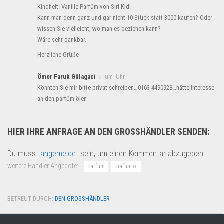
Kindheit: Vanille-Parfüm von Siri Kid!
Kann man denn ganz und gar nicht 10 Stück statt 3000 kaufen? Oder
wissen Sie vielleicht, wo man es beziehen kann?
Wäre sehr dankbar.
Herzliche Grüße
Ömer Faruk Gülagaci
um Uhr
Könnten Sie mir bitte privat schreiben…0163 4490928…hätte Interesse
an den parfüm ölen
HIER IHRE ANFRAGE AN DEN GROSSHÄNDLER SENDEN:
Du musst
angemeldet
sein, um einen Kommentar abzugeben.
weitere Händler Angebote:
parfüm
prafüm öl
BETREUT DURCH:
DEN GROSSHÄNDLER
·