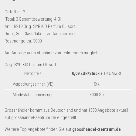
Lebensmittel & Getränke
Gefällt mir?:
Multimedia & Elektro
[Total:
3
Gesamtbewertung:
4.3
]
Art. 18219 Orig. SYRIKID Parfüm ÖL sort.
Münzen
Düfte, 3ml Glassflakon, vielfach sortiert
Spielzeug & Games
Restmenge ca. 3000
Schuhe & Accessoires
Auf Anfrage auch Abnahme von Teilmengen möglich.
Sport & Freizeit
Orig. SYRIKID Parfüm ÖL sort.
Uhren & Schmuck
Nettopreis:
0,09 EUR/Stück
+ 19% MwSt.
Wohnen & Einrichten
Verpackungseinheit (VE):
Stk.
Restposten-Angebote
Mindestabnahmemenge:
3000 Stk
Restposten für Privatpersonen
eBay Restposten kaufen
Grosshändler kommt aus Deutschland und hat 1553 Angebote aktuell
auf grosshandel-zentrum.de eingestellt.
Sonderposten-Angebote
Saison & Eventprodkte
Weitere Top Angebote finden Sie auf
grosshandel-zentrum.de