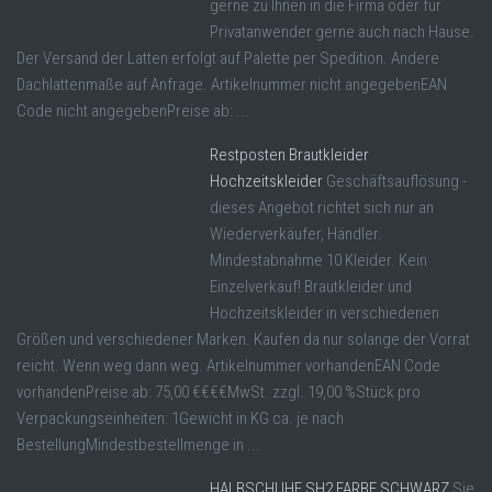
gerne zu Ihnen in die Firma oder für
Privatanwender gerne auch nach Hause.
Der Versand der Latten erfolgt auf Palette per Spedition. Andere
Dachlattenmaße auf Anfrage. Artikelnummer nicht angegebenEAN
Code nicht angegebenPreise ab: ...
Restposten Brautkleider
Hochzeitskleider
Geschäftsauflösung -
dieses Angebot richtet sich nur an
Wiederverkäufer, Händler.
Mindestabnahme 10 Kleider. Kein
Einzelverkauf! Brautkleider und
Hochzeitskleider in verschiedenen
Größen und verschiedener Marken. Kaufen da nur solange der Vorrat
reicht. Wenn weg dann weg. Artikelnummer vorhandenEAN Code
vorhandenPreise ab: 75,00 €€€€MwSt. zzgl. 19,00 %Stück pro
Verpackungseinheiten: 1Gewicht in KG ca. je nach
BestellungMindestbestellmenge in ...
HALBSCHUHE SH2 FARBE SCHWARZ
Sie