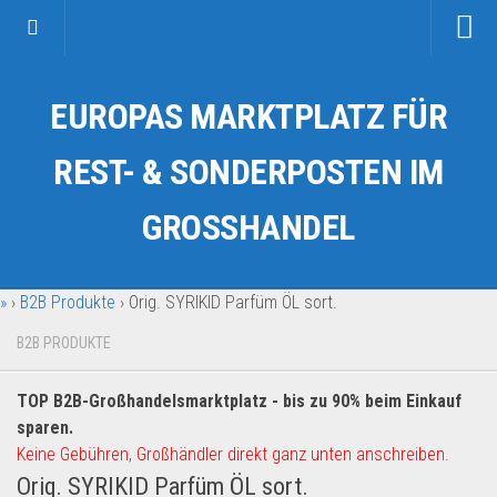
Startseite
EUROPAS MARKTPLATZ FÜR
Kategorien
Auto & Motorrad
REST- & SONDERPOSTEN IM
Drogerie & Tierbedarf
GROSSHANDEL
Fahrzeuge & Transport
Fashion & Mode
»
›
B2B Produkte
›
Orig. SYRIKID Parfüm ÖL sort.
Garten & Werkzeug
Geschäft, Büro & Schreibwaren
B2B PRODUKTE
Geschenkartikel
TOP B2B-Großhandelsmarktplatz - bis zu 90% beim Einkauf
Haushaltswaren
sparen.
Handy und Smartphone
Keine Gebühren, Großhändler direkt ganz unten anschreiben.
Orig. SYRIKID Parfüm ÖL sort.
Kosmetik & Pflege