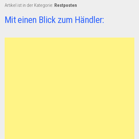
Dropshipping-Produkte
Artikel ist in der Kategorie:
Restposten
B2B Produkte
Mit einen Blick zum Händler:
Grosshandel
Amazon
Aldi
Lidl
Kostenlos verkaufen
Anmelden
Kostenlos Registrieren
Newsletter