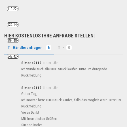
Ralph Lauren Hoodie S-XL ...
Fashion & Mode
112.22k
522.14k
HIER KOSTENLOS IHRE ANFRAGE STELLEN:
184.48k
Händleranfragen:
6
-
0
342.42k
Simone2112
um Uhr
Ich würde auch alle 3000 Stück kaufen. Bitte um dringende
Rückmeldung.
Simone2112
um Uhr
Guten Tag,
ich möchte bitte 1000 Stück kaufen, falls das möglich wäre. Bitte um
Rückmeldung.
Vielen Dank!
Mit freundlichen Grüßen
Simone Dorfer