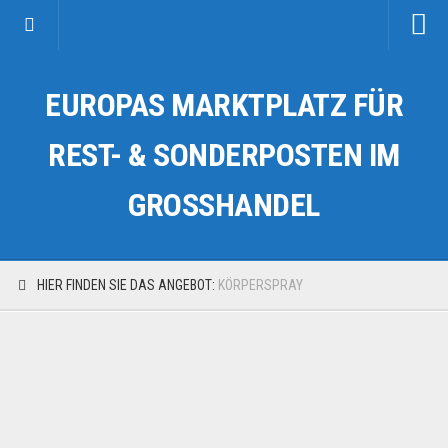
Startseite
EUROPAS MARKTPLATZ FÜR
Kategorien
Auto & Motorrad
REST- & SONDERPOSTEN IM
Drogerie & Tierbedarf
GROSSHANDEL
Fahrzeuge & Transport
Fashion & Mode
Garten & Werkzeug
HIER FINDEN SIE DAS ANGEBOT:
KÖRPERSPRAY
Geschäft, Büro & Schreibwaren
Geschenkartikel
Haushaltswaren
Handy und Smartphone
Kosmetik & Pflege