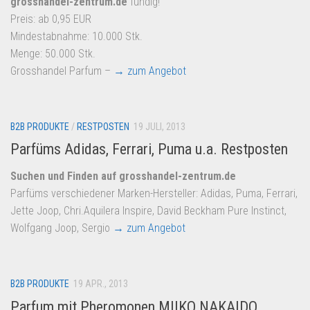
grosshandel-zentrum.de
fündig!
Dropshipping-Produkte
Preis: ab 0,95 EUR
B2B Produkte
Mindestabnahme: 10.000 Stk.
Grosshandel
Menge: 50.000 Stk.
Grosshandel Parfum –
→ zum Angebot
Amazon
Aldi
Lidl
B2B PRODUKTE
/
RESTPOSTEN
19 JULI, 2013
Parfüms Adidas, Ferrari, Puma u.a. Restposten
Kostenlos verkaufen
Anmelden
Suchen und Finden auf grosshandel-zentrum.de
Parfüms verschiedener Marken-Hersteller: Adidas, Puma, Ferrari,
Kostenlos Registrieren
Jette Joop, Chri.Aquilera Inspire, David Beckham Pure Instinct,
Newsletter
Wolfgang Joop, Sergio
→ zum Angebot
B2B PRODUKTE
19 APR., 2013
Parfum mit Pheromonen MIIKO NAKAIDO