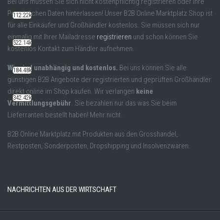
Bei uns müssen Sie sich nicht kostenpflichtig registrieren oder Ihre
Persönlichen Daten hinterlassen! Unser B2B Online Marktplatz Shop ist
112.22k
für alle Einkäufer und Großhändler kostenlos. Sie müssen sich nur
einmalig mit Ihrer Mailadresse
registrieren
und schon können Sie
522.14k
kostenlos Kontakt zum Händler aufnehmen.
Wir sind unabhängig und kostenlos.
Bei uns können Sie alle
184.48k
günstigen B2B Angebote der registrierten und geprüften Großhändler
direkt online im Shop kaufen. Wir verlangen
keine
342.42k
Vermittlungsgebühr
. Sie bezahlen nur das was Sie beim
Lieferranten bestellt haben! Mehr nicht.
B2B Online Marktplatz mit Produkten aus den Grosshandel,
Restposten, Sonderposten, Dropshipping und Insolvenzwaren.
NACHRICHTEN AUS DER WIRTSCHAFT