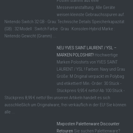
Posten stammt aus eine
Messeveranstalltung. Alle Geräte
weisen kleinste Gebrauchsspuren auf.
Nintendo Switch 32 GB - Grau: Technische Details Speicherkapazität
(GB) : 32 Modell : Switch Farbe : Grau : Konsolen-Hybrid Marke :
Nintendo Gewicht (Gramm) ...
NEU YVES SAINT LAURENT / YSL –
MARKEN POLOSHIRT!
Hochwertige
Marken Poloshirts von YVES SAINT
LAURENT / YSL ! Farben: Navy und Grau
Größe: M Original verpackt im Polybag
und etikettiert! Min.-Order: 30 Stück -
Stückpreis 9,95 € netto! Ab 100 Stück -
Stückpreis 8,99 € netto! Bei unseren Artikeln handelt es sich
ausschließlich um Originalware, frei verkäuflich in der EU! Sie können
alle ...
Mixposten Palettenware Discounter
Retouren
Sie suchen Palettenware?