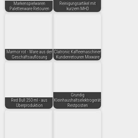
Markenspielwaren
Reinigungsartikel mit
Palettenware Retouren
kurzem MHD
Marmor rot - Ware aus der
Clatronic Kaffeemaschinen
Geschäftsauflösung
Kundenretouren Mixware
Grundig
Red Bull 250 ml - aus
Kleinhaushaltselektrogeräte
Überproduktion
Restposten