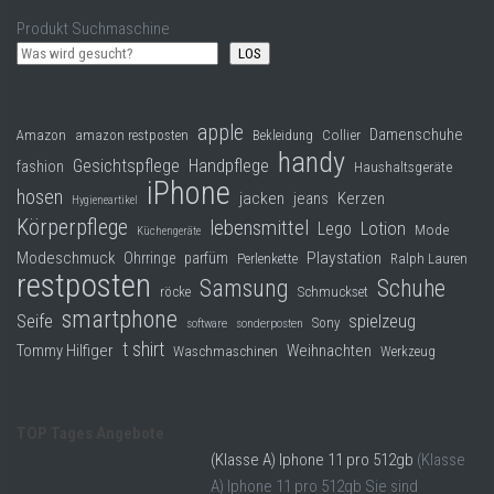
Produkt Suchmaschine
LOS
apple
Damenschuhe
Collier
Amazon
amazon restposten
Bekleidung
handy
Gesichtspflege
Handpflege
fashion
Haushaltsgeräte
iPhone
hosen
jacken
jeans
Kerzen
Hygieneartikel
Körperpflege
lebensmittel
Lego
Lotion
Mode
Küchengeräte
Modeschmuck
Playstation
Ohrringe
parfüm
Perlenkette
Ralph Lauren
restposten
Samsung
Schuhe
röcke
Schmuckset
smartphone
Seife
spielzeug
Sony
software
sonderposten
t shirt
Tommy Hilfiger
Weihnachten
Waschmaschinen
Werkzeug
TOP Tages Angebote
(Klasse A) Iphone 11 pro 512gb
(Klasse
A) Iphone 11 pro 512gb Sie sind