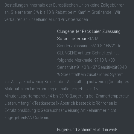
Bestellungen innerhalb der Europäischen Union keine Zollgebühren
an. Sie erhalten 5 % bis 10 % Rabatt beim Kauf im Großhandel. Wir
verkaufen an Einzelhändler und Privatpersonen ...
Clungene 1er Pack Laien Zulassung
Sofort Lieferbar
BfArM
Sonderzulassung: 5640-S-168/21 Der
CLUNGENE Antigen Schnelltest hat
folgende Merkmale: 97,10 % <33
Sensitivität91,40 % <37 Sensitivität99,40
% SpezifitätKein zusätzliches System
zur Analyse notwendigKeine Labor Ausstattung notwendig (benötigtes
Material ist im Lieferumfang enthalten)Ergebnis in 15
MinutenLagertemperatur 4 bis 30 °C (Lagerung bei Zimmertemperatur
Lieferumfang:1x Testkasette1x Abstrich besteck1x Röhrchen1x
Extraktionslösung1x Gebrauchsanweisung Artikelnummer nicht
angegebenEAN Code nicht ...
Fugen- und Schimmel Stift in weiß