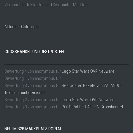
Versandhandelsketten und Discounter Märkten.
Aktueller Goldpreis
GROSSHANDEL UND RESTPOSTEN
Bewertung
4
von
anonymous
für
Lego Star Wars OVP Neuware
Bewertung
1
von
anonymous
für
Bewertung
3
von
anonymous
für
Restposten Pakete von ZALANDO
Textilien bunt gemischt
Bewertung
2
von
anonymous
für
Lego Star Wars OVP Neuware
Bewertung
3
von
anonymous
für
POLO RALPH LAUREN Grosshandel
NEU IM B2B MARKPLATZ PORTAL