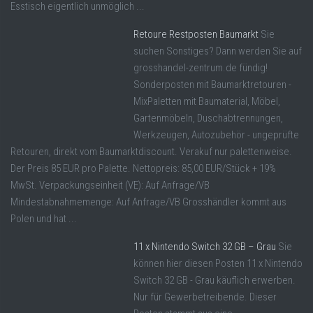
Esstisch eigentlich unmöglich ...
Retoure Restposten Baumarkt
Sie
suchen Sonstiges? Dann werden Sie auf
grosshandel-zentrum.de fündig!
Sonderposten mit Baumarktretouren -
MixPaletten mit Baumaterial, Möbel,
Gartenmöbeln, Duschabtrennungen,
Werkzeugen, Autozubehör - ungeprüfte
Retouren, direkt vom Baumarktdiscount. Verakuf nur palettenweise.
Der Preis 85 EUR pro Palette. Nettopreis: 85,00 EUR/Stück + 19%
MwSt. Verpackungseinheit (VE): Auf Anfrage/VB
Mindestabnahmemenge: Auf Anfrage/VB Grosshändler kommt aus
Polen und hat ...
11 x Nintendo Switch 32 GB – Grau
Sie
können hier diesen Posten 11 x Nintendo
Switch 32 GB - Grau käuflich erwerben.
Nur für Gewerbetreibende. Dieser