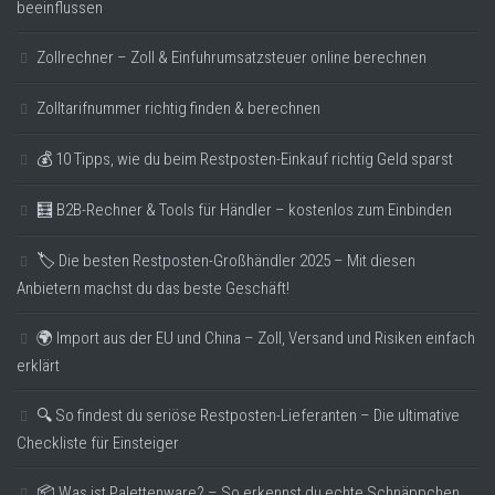
beeinflussen
Zollrechner – Zoll & Einfuhrumsatzsteuer online berechnen
Zolltarifnummer richtig finden & berechnen
💰 10 Tipps, wie du beim Restposten-Einkauf richtig Geld sparst
🧮 B2B-Rechner & Tools für Händler – kostenlos zum Einbinden
🏷️ Die besten Restposten-Großhändler 2025 – Mit diesen
Anbietern machst du das beste Geschäft!
🌍 Import aus der EU und China – Zoll, Versand und Risiken einfach
erklärt
🔍 So findest du seriöse Restposten-Lieferanten – Die ultimative
Checkliste für Einsteiger
📦 Was ist Palettenware? – So erkennst du echte Schnäppchen