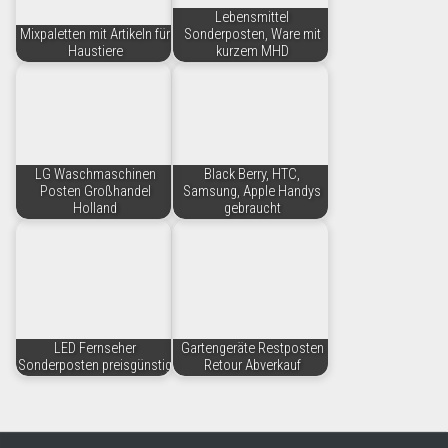
Lebensmittel
Mixpaletten mit Artikeln für
Sonderposten, Ware mit
Haustiere
kurzem MHD
LG Waschmaschinen
Black Berry, HTC,
Posten Großhandel
Samsung, Apple Handys
Holland
gebraucht
LED Fernseher
Gartengeräte Restposten
Sonderposten preisgünstig
Retour Abverkauf