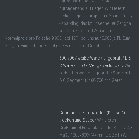
Barcelona haben wir für Sie
durchgehend auf Lager. Wir Liefern
täglich in ganz Europa aus. Young, funny
- sparkling, das ist unser neuer Sangria
von Can Paixano. 12Flaschen !
Normalpreis pro Falsche 9,90€ , bei 12Fl. bei uns nur 3,90€ je Fl. Zum
Sangria: Eine schöne Kirschrote Farbe, toller Geschmack nach ...
60€-70€ / weiße Ware / ungeprüft / B &
C Ware / große Menge verfügbar /
Wir
verkaufen weiße ungeprüfte Ware im B
& C Segment für 60-70€ pro Gerät.
Gebrauchte Europaletten (Klasse A)
trocken und Sauber
Wir bieten
Großhandel Europaletten der Klasse A •
Maße 1200×800×144 mm(L x B x H) W