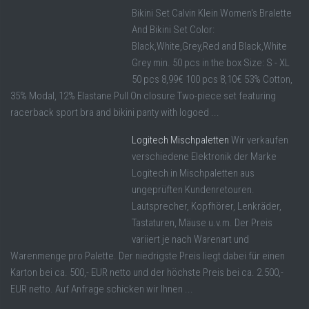
Bikini Set Calvin Klein Women's Bralette
And Bikini Set Color:
Black,White,Grey,Red and Black,White
Grey min. 50 pcs in the box Size: S - XL
50 pcs 8,99€ 100 pcs 8,10€ 53% Cotton,
35% Modal, 12% Elastane Pull On closure Two-piece set featuring
racerback sport bra and bikini panty with logoed ...
Logitech Mischpaletten
Wir verkaufen
verschiedene Elektronik der Marke
Logitech in Mischpaletten aus
ungeprüften Kundenretouren.
Lautsprecher, Kopfhörer, Lenkräder,
Tastaturen, Mäuse u.v.m. Der Preis
variiert je nach Warenart und
Warenmenge pro Palette. Der niedrigste Preis liegt dabei für einen
Karton bei ca. 500,- EUR netto und der höchste Preis bei ca. 2.500,-
EUR netto. Auf Anfrage schicken wir Ihnen ...