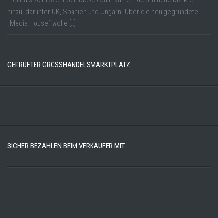
mehr als 20 Prozent bei. Dieses Jahr kämen sieben neue Märkte
hinzu, darunter UK, Spanien und Ungarn. Über die neu gegründete
„Media House“ wolle […]
GEPRÜFTER GROSSHANDELSMARKTPLATZ
SICHER BEZAHLEN BEIM VERKÄUFER MIT: