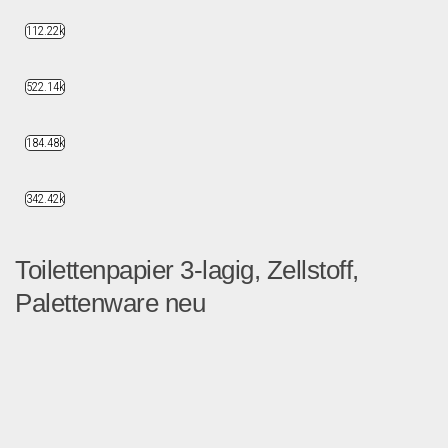
112.22k
522.14k
184.48k
342.42k
Toilettenpapier 3-lagig, Zellstoff,
Palettenware neu
Preis: 649 + 19% MwSt. ...
Drogerie & Tierbedarf