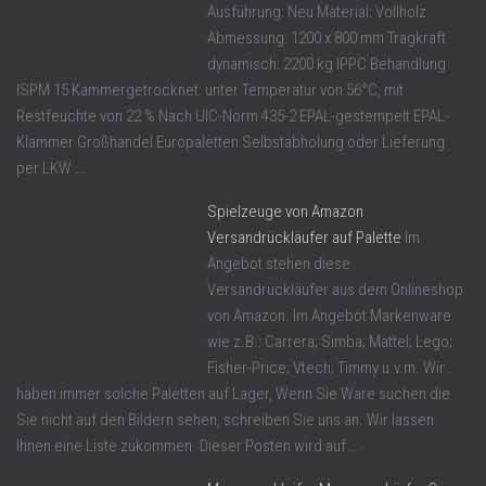
Ausführung: Neu Material: Vollholz
Abmessung: 1200 x 800 mm Tragkraft
dynamisch: 2200 kg IPPC Behandlung
ISPM 15 Kammergetrocknet: unter Temperatur von 56°C, mit
Restfeuchte von 22 % Nach UIC-Norm 435-2 EPAL-gestempelt EPAL-
Klammer Großhandel Europaletten Selbstabholung oder Lieferung
per LKW ...
Spielzeuge von Amazon
Versandrückläufer auf Palette
Im
Angebot stehen diese
Versandrückläufer aus dem Onlineshop
von Amazon. Im Angebot Markenware
wie z.B.: Carrera; Simba; Mattel; Lego;
Fisher-Price; Vtech; Timmy u.v.m. Wir
haben immer solche Paletten auf Lager, Wenn Sie Ware suchen die
Sie nicht auf den Bildern sehen, schreiben Sie uns an. Wir lassen
Ihnen eine Liste zukommen. Dieser Posten wird auf ...