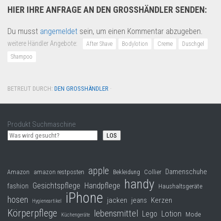
HIER IHRE ANFRAGE AN DEN GROSSHÄNDLER SENDEN:
Du musst
angemeldet
sein, um einen Kommentar abzugeben.
weitere Händler Angebote:
After Shave
Bodylotion
Creme
Duschgel
Shampoo
BETREUT DURCH:
DEN GROSSHÄNDLER
·
Produkt Suchmaschine
LOS
apple
Damenschuhe
Collier
Amazon
amazon restposten
Bekleidung
handy
Gesichtspflege
Handpflege
fashion
Haushaltsgeräte
iPhone
hosen
jacken
jeans
Kerzen
Hygieneartikel
Körperpflege
lebensmittel
Lego
Lotion
Mode
Küchengeräte