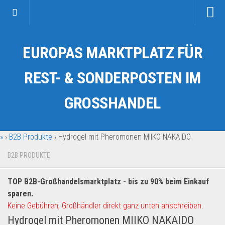
Startseite
EUROPAS MARKTPLATZ FÜR
Kategorien
Auto & Motorrad
REST- & SONDERPOSTEN IM
Drogerie & Tierbedarf
GROSSHANDEL
Fahrzeuge & Transport
Fashion & Mode
»
›
B2B Produkte
›
Hydrogel mit Pheromonen MIIKO NAKAIDO
Garten & Werkzeug
Geschäft, Büro & Schreibwaren
B2B PRODUKTE
Geschenkartikel
TOP B2B-Großhandelsmarktplatz - bis zu 90% beim Einkauf
Haushaltswaren
sparen.
Handy und Smartphone
Keine Gebühren, Großhändler direkt ganz unten anschreiben.
Hydrogel mit Pheromonen MIIKO NAKAIDO
Kosmetik & Pflege