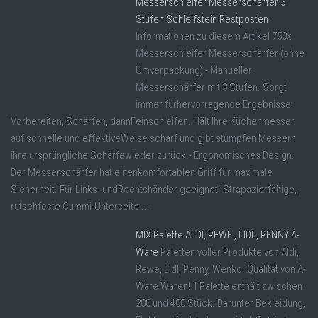
Messerschleifer Messerschärfer 3
Stufen Schleifstein Restposten
Informationen zu diesem Artikel 750x
Messerschleifer Messerschärfer (ohne
Umverpackung) - Manueller
Messerschärfer mit 3 Stufen. Sorgt
immer fürhervorragende Ergebnisse.
Vorbereiten, Schärfen, dannFeinschleifen. Hält Ihre Küchenmesser
auf schnelle und effektiveWeise scharf und gibt stumpfen Messern
ihre ursprüngliche Schärfewieder zurück.- Ergonomisches Design.
Der Messerschärfer hat einenkomfortablen Griff für maximale
Sicherheit. Für Links- undRechtshänder geeignet. Strapazierfähige,
rutschfeste Gummi-Unterseite ...
MIX Palette ALDI, REWE , LIDL, PENNY A-
Ware
Paletten voller Produkte von Aldi,
Rewe, Lidl, Penny, Wenko. Qualität von A-
Ware Waren! 1 Palette enthält zwischen
200 und 400 Stück. Darunter Bekleidung,