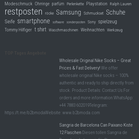
Modeschmuck
Playstation
Ohrringe
parfüm
Perlenkette
Ralph Lauren
restposten
Samsung
Schuhe
röcke
Schmuckset
smartphone
Seife
spielzeug
Sony
software
sonderposten
t shirt
Tommy Hilfiger
Weihnachten
Waschmaschinen
Werkzeug
TOP Tages Angebote
Wholesale Original Nike Socks – Great
Prices & Fast Delivery!
We offer
wholesale original Nike socks – 100%
authentic and ready to ship directly from
stock. Product Details: Contact Us:For
orders and more information:WhatsApp:
+44 7883 602019Telegram:
https://t.me/b2bmodaWebsite: www.b2bmoda.com
Sangria de Barcelona Can Paixano Kiste
12 Flaschen
Diesen tollen Sangria de