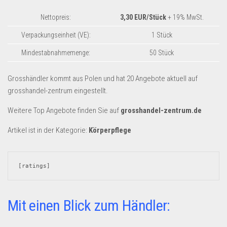
Dropshipping-Produkte
Nettopreis:
3,30 EUR/Stück
+ 19% MwSt.
B2B Produkte
Verpackungseinheit (VE):
1 Stück
Grosshandel
Mindestabnahmemenge:
50 Stück
Amazon
Aldi
Grosshändler kommt aus Polen und hat 20 Angebote aktuell auf
grosshandel-zentrum eingestellt.
Lidl
Kostenlos verkaufen
Weitere Top Angebote finden Sie auf
grosshandel-zentrum.de
Anmelden
Artikel ist in der Kategorie:
Körperpflege
Kostenlos Registrieren
Newsletter
[ratings]
Mit einen Blick zum Händler: