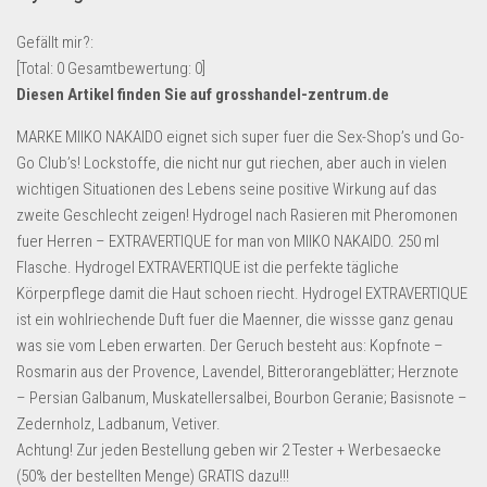
Lebensmittel & Getränke
Gefällt mir?:
Multimedia & Elektro
[Total:
0
Gesamtbewertung:
0
]
Diesen Artikel finden Sie auf grosshandel-zentrum.de
Münzen
Spielzeug & Games
MARKE MIIKO NAKAIDO eignet sich super fuer die Sex-Shop’s und Go-
Go Club’s! Lockstoffe, die nicht nur gut riechen, aber auch in vielen
Schuhe & Accessoires
wichtigen Situationen des Lebens seine positive Wirkung auf das
Sport & Freizeit
zweite Geschlecht zeigen! Hydrogel nach Rasieren mit Pheromonen
fuer Herren – EXTRAVERTIQUE for man von MIIKO NAKAIDO. 250 ml
Uhren & Schmuck
Flasche. Hydrogel EXTRAVERTIQUE ist die perfekte tägliche
Wohnen & Einrichten
Körperpflege damit die Haut schoen riecht. Hydrogel EXTRAVERTIQUE
Restposten-Angebote
ist ein wohlriechende Duft fuer die Maenner, die wissse ganz genau
was sie vom Leben erwarten. Der Geruch besteht aus: Kopfnote –
Restposten für Privatpersonen
Rosmarin aus der Provence, Lavendel, Bitterorangeblätter; Herznote
eBay Restposten kaufen
– Persian Galbanum, Muskatellersalbei, Bourbon Geranie; Basisnote –
Sonderposten-Angebote
Zedernholz, Ladbanum, Vetiver.
Achtung! Zur jeden Bestellung geben wir 2 Tester + Werbesaecke
Saison & Eventprodkte
(50% der bestellten Menge) GRATIS dazu!!!