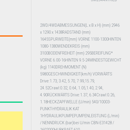
2WD/4WDABMESSUNGEN(L x B x H) (mm) 2946
x 1290 x 1438RADSTAND (mm)
1645SPURWEITE(mm) VORNE 1100-1300HINTEN
1080-1380WENDEKREIS (mm)
3100BODENFREIHEIT (mm) 295BEREIFUNG*
VORNE 6.00-16HINTEN 9.5-24MINDESTGEWICHT
(kg) 1140DREHMOMENT (N)
5980GESCHWINDIGKEIT(km/h) VORWÄRTS
Drive:1.73, 3.42, 5.70, 7.99,15.79,
24.52Crawl:0.32, 0.64, 1.05,1.40, 2.94,
4.90RÜCKWÄRTS Drive:1.37, 6.34Crawl:0.26,
1.18HECKZAPFWELLE (U/min) 540/10003-
PUNKT-HYDRAULIK KAT
1HYDRAULIKPUMPEPUMPENLEISTUNG (L/min)
/ NENNDRUCK (bar)bei U/min CBN-E31428 /
1602000HUBKRAFT 610 ...