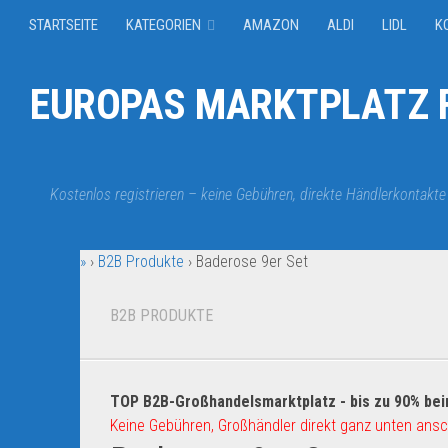
STARTSEITE
KATEGORIEN
AMAZON
ALDI
LIDL
K
EUROPAS MARKTPLATZ F
Kostenlos registrieren – keine Gebühren, direkte Händlerkontakte
»
›
B2B Produkte
›
Baderose 9er Set
B2B PRODUKTE
TOP B2B-Großhandelsmarktplatz - bis zu 90% bei
Keine Gebühren, Großhändler direkt ganz unten ansc