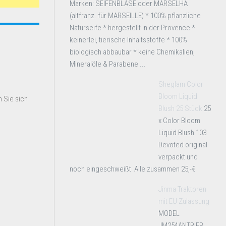
Marken: SEIFENBLASE oder MARSELHA
(altfranz. für MARSEILLE) * 100% pflanzliche
Naturseife * hergestellt in der Provence *
keinerlei, tierische Inhaltsstoffe * 100%
biologisch abbaubar * keine Chemikalien,
Mineralöle & Parabene ...
Sheglam Color
Bloom Liquid
 Sie sich
Blush 25 Stück
25
x Color Bloom
Liquid Blush 103
Devoted original
verpackt und
noch eingeschweißt Alle zusammen 25,-€
Jinma Traktoren
mit EU Zulassung
MODEL
JM254ANTRIEB