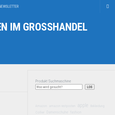
NEWSLETTER
N IM GROSSHANDEL
Produkt Suchmaschine
LOS
apple
Amazon
amazon restposten
Bekleidung
Damenschuhe
Collier
fashion