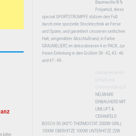
Baumwolle/8 %
Polyamid, diese
spezial SPORTSTRÜMPFE stützen den Fuß
durch eine spezielle Stricktechnik an Ferse
und Spann, und garantiert cesseren seitlichen
Halt, umgenähter Abschlußrand, in Farbe
GRAUMELIERT, im dekorativeren 4 er PACK, zur
freien Einteilung in den Größen 39 - 42, 43 - 46
und 47 - 49 ...
Einbauherde mit
Umluft und
Ceranfeld Bosch
NEUWARE
EINBAUHERD MIT
UMLUFT &
ganz
CERANFELD
BOSCH 50-240°C THERMOSTAT 2000W GRILL
1000W OBERHITZE 1000W UNTERHITZE 22W
 bitte.