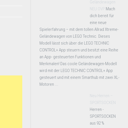
Geländewagen
NEU OVP
Mach
dich bereit für
eine neue
Spielerfahrung – mit dem tollen Allrad Xtreme-
Geländewagen von LEGO Technic. Dieses
Modell lässt sich über die LEGO TECHNIC
CONTROL+ App steuern und besitzt eine Reihe
an App- gesteuerten Funktionen und
Merkmalen! Das coole Geländewagen-Modell
wird mit der LEGO TECHNIC CONTROL+ App
gesteuert und mit einem Smarthub mit zwei XL-
Motoren ...
Neu Herren –
SPORTSOCKEN
Herren -
SPORTSOCKEN
aus 92 %