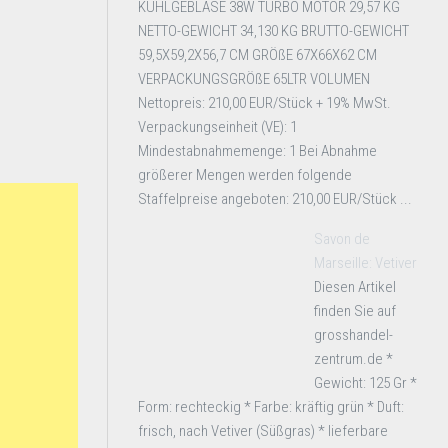
KÜHLGEBLÄSE 38W TURBO MOTOR 29,57 KG
NETTO-GEWICHT 34,130 KG BRUTTO-GEWICHT
59,5X59,2X56,7 CM GRÖßE 67X66X62 CM
VERPACKUNGSGRÖßE 65LTR VOLUMEN
Nettopreis: 210,00 EUR/Stück + 19% MwSt.
Verpackungseinheit (VE): 1
Mindestabnahmemenge: 1 Bei Abnahme
größerer Mengen werden folgende
Staffelpreise angeboten: 210,00 EUR/Stück ...
Savon de
Marseille: Vetiver
Diesen Artikel
finden Sie auf
grosshandel-
zentrum.de *
Gewicht: 125 Gr *
Form: rechteckig * Farbe: kräftig grün * Duft:
frisch, nach Vetiver (Süßgras) * lieferbare