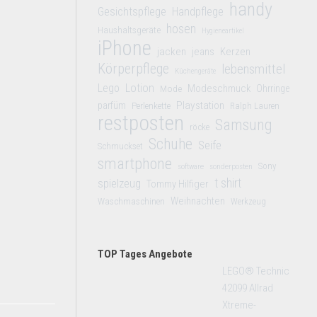
handy
Gesichtspflege
Handpflege
hosen
Haushaltsgeräte
Hygieneartikel
iPhone
jacken
jeans
Kerzen
Körperpflege
lebensmittel
Küchengeräte
Lego
Lotion
Modeschmuck
Mode
Ohrringe
Playstation
parfüm
Perlenkette
Ralph Lauren
restposten
Samsung
röcke
Schuhe
Seife
Schmuckset
smartphone
Sony
software
sonderposten
t shirt
spielzeug
Tommy Hilfiger
Weihnachten
Waschmaschinen
Werkzeug
TOP Tages Angebote
LEGO® Technic
42099 Allrad
Xtreme-