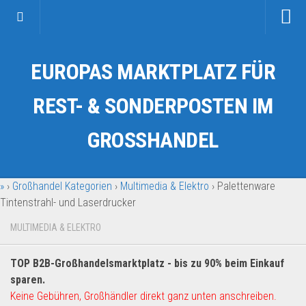
Startseite
EUROPAS MARKTPLATZ FÜR
Kategorien
Auto & Motorrad
REST- & SONDERPOSTEN IM
Drogerie & Tierbedarf
GROSSHANDEL
Fahrzeuge & Transport
Fashion & Mode
»
›
Großhandel Kategorien
›
Multimedia & Elektro
›
Palettenware
Garten & Werkzeug
Tintenstrahl- und Laserdrucker
Geschäft, Büro & Schreibwaren
MULTIMEDIA & ELEKTRO
Geschenkartikel
Haushaltswaren
TOP B2B-Großhandelsmarktplatz - bis zu 90% beim Einkauf
Handy und Smartphone
sparen.
Keine Gebühren, Großhändler direkt ganz unten anschreiben.
Kosmetik & Pflege