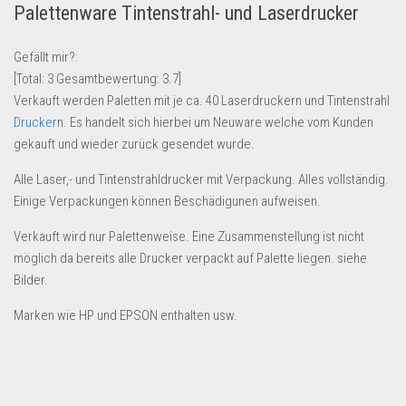
Palettenware Tintenstrahl- und Laserdrucker
Lebensmittel & Getränke
Multimedia & Elektro
Gefällt mir?:
[Total:
3
Gesamtbewertung:
3.7
]
Münzen
Verkauft werden Paletten mit je ca. 40 Laserdruckern und Tintenstrahl
Spielzeug & Games
Drucker
n. Es handelt sich hierbei um Neuware welche vom Kunden
Schuhe & Accessoires
gekauft und wieder zurück gesendet wurde.
Sport & Freizeit
Alle Laser,- und Tintenstrahldrucker mit Verpackung. Alles vollständig.
Einige Verpackungen können Beschädigunen aufweisen.
Uhren & Schmuck
Wohnen & Einrichten
Verkauft wird nur Palettenweise. Eine Zusammenstellung ist nicht
möglich da bereits alle Drucker verpackt auf Palette liegen. siehe
Restposten-Angebote
Bilder.
Restposten für Privatpersonen
Marken wie HP und EPSON enthalten usw.
eBay Restposten kaufen
Sonderposten-Angebote
Saison & Eventprodkte