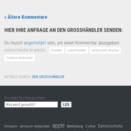
« Ältere Kommentare
HIER IHRE ANFRAGE AN DEN GROSSHÄNDLER SENDEN:
Du musst
angemeldet
sein, um einen Kommentar abzugeben.
weitere Händler Angebote:
Drucker
Laserdrucker
restposten drucker
tintenstrahdrucker
BETREUT DURCH:
DEN GROSSHÄNDLER
·
Produkt Suchmaschine
LOS
apple
Damenschuhe
Collier
Amazon
amazon restposten
Bekleidung