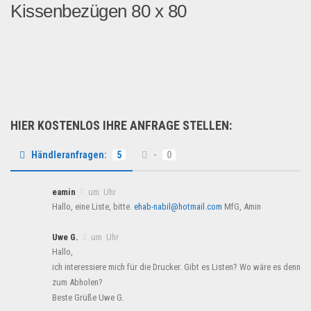
Kissenbezügen 80 x 80
bettwäsche 135 x 200 cm Ro...
Restposten
HIER KOSTENLOS IHRE ANFRAGE STELLEN:
Händleranfragen:
5
-
0
eamin
um Uhr
Hallo, eine Liste, bitte.
ehab-nabil@hotmail.com
MfG, Amin
Uwe G.
um Uhr
Hallo,
ich interessiere mich für die Drucker. Gibt es Listen? Wo wäre es denn
zum Abholen?
Beste Grüße Uwe G.