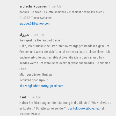
er_technik_games
um Uhr
können Sie auch 1 Palette schicken ? vielleicht nehme ich auch 2.
Gruß ER Technik&Games
eraquet74@yahoo.com
شیرزاد
um Uhr
Sehr geehrte Herran und Damen
Hallo, ich brauche eine Liste Ihrer Inventargegenstände mit genauen
Preisen und wenn sie sich für mich rentieren, kaufe ich bei Ihnen. Ich
suche wertvolle und rentable Artikel, die ich in den Iran und Irak
senden werde. Ich wäre Ihnen dankbar, wenn Sie Senden Sie mir eine
Liste
Mit freundlichen Grußen
Schirzad ghaderpour
shirzadghaderpour0@gmail.com
Paul
um Uhr
Haben Sie Erfahrung mit der Lieferung in die Ukraine? Wie viel würde
es kosten, 1 Palette zu versenden?
rozvitok-books@ukr.net
, tel.
+380933299030