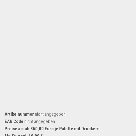
Dropshipping-Produkte
B2B Produkte
Grosshandel
Amazon
Aldi
Lidl
Kostenlos verkaufen
Anmelden
Kostenlos Registrieren
Newsletter
Artikelnummer
nicht angegeben
EAN Code
nicht angegeben
Preise ab: ab 350,00 Euro je Palette mit Druckern
MwSt. zzgl. 19,00 %