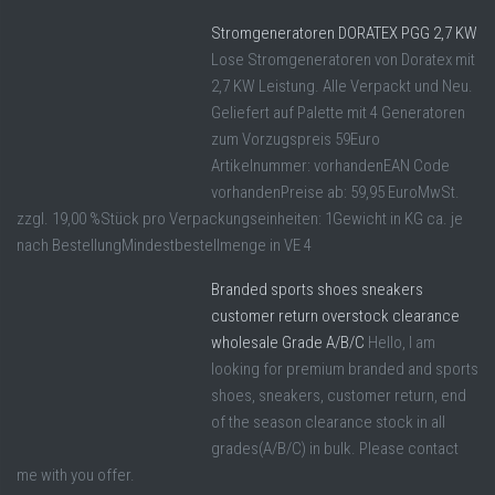
Stromgeneratoren DORATEX PGG 2,7 KW
Lose Stromgeneratoren von Doratex mit
2,7 KW Leistung. Alle Verpackt und Neu.
Geliefert auf Palette mit 4 Generatoren
zum Vorzugspreis 59Euro
Artikelnummer: vorhandenEAN Code
vorhandenPreise ab: 59,95 EuroMwSt.
zzgl. 19,00 %Stück pro Verpackungseinheiten: 1Gewicht in KG ca. je
nach BestellungMindestbestellmenge in VE 4
Branded sports shoes sneakers
customer return overstock clearance
wholesale Grade A/B/C
Hello, I am
looking for premium branded and sports
shoes, sneakers, customer return, end
of the season clearance stock in all
grades(A/B/C) in bulk. Please contact
me with you offer.