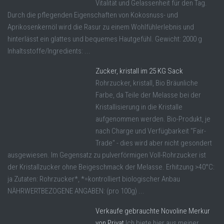
Vitalität und Gelassenheit für den Tag.
Durch die pflegenden Eigenschaften von Kokosnuss- und
Aprikosenkernöl wird die Rasur zu einem Wohlfühlerlebnis und
hinterlässt ein glattes und bequemes Hautgefühl. Gewicht: 2000 g
Inhaltsstoffe/Ingredients: ...
Zucker, kristall im 25 KG Sack
Rohrzucker, kristall, Bio Bräunliche
Farbe, da Teile der Melasse bei der
Kristallisierung in die Kristalle
aufgenommen werden. Bio-Produkt, je
nach Charge und Verfügbarkeit "Fair-
Trade" - dies wird aber nicht gesondert
ausgewiesen. Im Gegensatz zu pulverförmigen Voll-Rohrzucker ist
der Kristallzucker ohne Beigeschmack der Melasse. Erhitzung >40°C:
ja Zutaten: Rohrzucker*, *=kontrolliert biologischer Anbau
NÄHRWERTBEZOGENE ANGABEN: (pro 100g) ...
Verkaufe gebrauchte Novoline Merkur
von Privat
Ich biete hier aus meiner