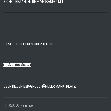
SICHER BEZAHLEN BEIM VERKÄUFER MIT:
DIESE SEITE FOLGEN ODER TEILEN:
112.22k
522.14k
184.48k
342.42k
ÜBER DIESEN B2B-GROSSHÄNDLER MARKTPLATZ
#20780 (kein Titel)