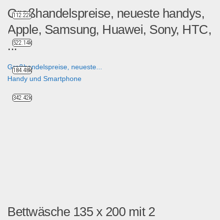
Großhandelspreise, neueste handys,
112.22k
Apple, Samsung, Huawei, Sony, HTC,
...
522.14k
Großhandelspreise, neueste...
184.48k
Handy und Smartphone
342.42k
Bettwäsche 135 x 200 mit 2