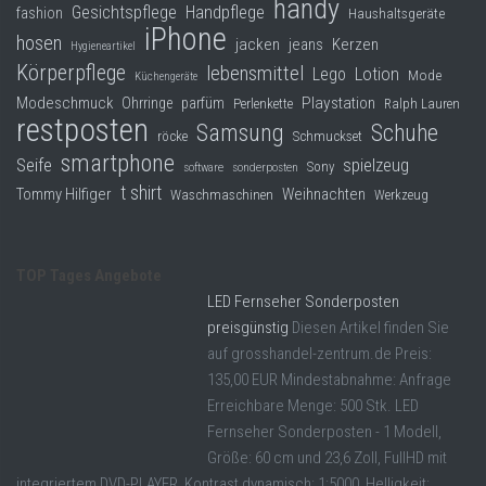
handy
Gesichtspflege
Handpflege
fashion
Haushaltsgeräte
iPhone
hosen
jacken
jeans
Kerzen
Hygieneartikel
Körperpflege
lebensmittel
Lego
Lotion
Mode
Küchengeräte
Modeschmuck
Playstation
Ohrringe
parfüm
Perlenkette
Ralph Lauren
restposten
Samsung
Schuhe
röcke
Schmuckset
smartphone
Seife
spielzeug
Sony
software
sonderposten
t shirt
Tommy Hilfiger
Weihnachten
Waschmaschinen
Werkzeug
TOP Tages Angebote
LED Fernseher Sonderposten
preisgünstig
Diesen Artikel finden Sie
auf grosshandel-zentrum.de Preis:
135,00 EUR Mindestabnahme: Anfrage
Erreichbare Menge: 500 Stk. LED
Fernseher Sonderposten - 1 Modell,
Größe: 60 cm und 23,6 Zoll, FullHD mit
integriertem DVD-PLAYER, Kontrast dynamisch: 1:5000, Helligkeit: