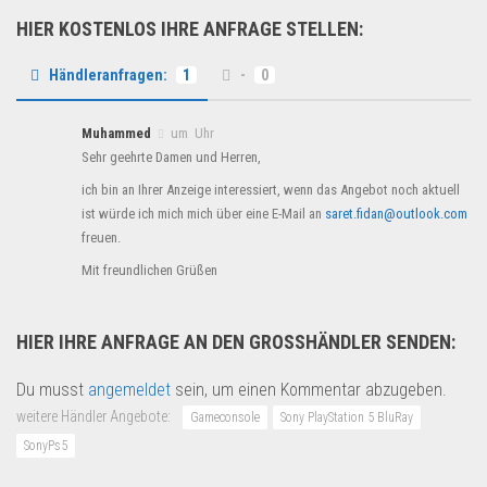
HIER KOSTENLOS IHRE ANFRAGE STELLEN:
Händleranfragen:
1
-
0
Muhammed
um Uhr
Sehr geehrte Damen und Herren,
ich bin an Ihrer Anzeige interessiert, wenn das Angebot noch aktuell
ist würde ich mich mich über eine E-Mail an
saret.fidan@outlook.com
freuen.
Mit freundlichen Grüßen
HIER IHRE ANFRAGE AN DEN GROSSHÄNDLER SENDEN:
Du musst
angemeldet
sein, um einen Kommentar abzugeben.
weitere Händler Angebote:
Gameconsole
Sony PlayStation 5 BluRay
SonyPs5