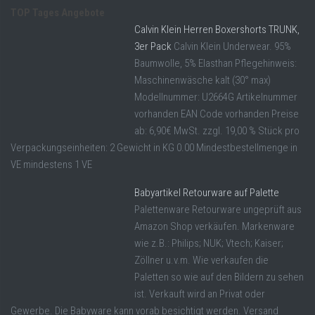
TOP Tages Angebote
Calvin Klein Herren Boxershorts TRUNK,
3er Pack
Calvin Klein Underwear. 95%
Baumwolle, 5% Elasthan Pflegehinweis:
Maschinenwäsche kalt (30° max)
Modellnummer: U2664G Artikelnummer
vorhanden EAN Code vorhanden Preise
ab: 6,90€ MwSt. zzgl. 19,00 % Stück pro
Verpackungseinheiten: 2 Gewicht in KG 0.00 Mindestbestellmenge in
VE mindestens 1 VE
Babyartikel Retourware auf Palette
Palettenware Retourware ungeprüft aus
Amazon Shop verkäufen. Markenware
wie z.B.: Philips; NUK; Vtech; Kaiser;
Zöllner u.v.m. Wie verkaufen die
Paletten so wie auf den Bildern zu sehen
ist. Verkauft wird an Privat oder
Gewerbe. Die Babyware kann vorab besichtigt werden. Versand