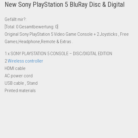
New Sony PlayStation 5 BluRay Disc & Digital
Lebensmittel & Getränke
Multimedia & Elektro
Gefällt mir?:
[Total:
0
Gesamtbewertung:
0
]
Münzen
Original Sony PlayStation 5 Video Game Console + 2 Joysticks , Free
Spielzeug & Games
Games,Headphone,Remote & Extras .
Schuhe & Accessoires
1 x SONY PLAYSTATION 5 CONSOLE – DISC/DIGITAL EDITION
Sport & Freizeit
2
Wireless controller
HDMI cable
Uhren & Schmuck
AC power cord
Wohnen & Einrichten
USB cable , Stand
Restposten-Angebote
Printed materials
Restposten für Privatpersonen
eBay Restposten kaufen
Sonderposten-Angebote
Saison & Eventprodkte