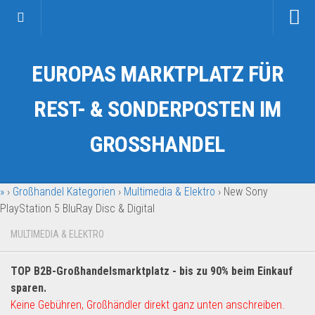
Startseite
EUROPAS MARKTPLATZ FÜR
Kategorien
Auto & Motorrad
REST- & SONDERPOSTEN IM
Drogerie & Tierbedarf
GROSSHANDEL
Fahrzeuge & Transport
Fashion & Mode
»
›
Großhandel Kategorien
›
Multimedia & Elektro
›
New Sony
Garten & Werkzeug
PlayStation 5 BluRay Disc & Digital
Geschäft, Büro & Schreibwaren
MULTIMEDIA & ELEKTRO
Geschenkartikel
Haushaltswaren
TOP B2B-Großhandelsmarktplatz - bis zu 90% beim Einkauf
Handy und Smartphone
sparen.
Keine Gebühren, Großhändler direkt ganz unten anschreiben.
Kosmetik & Pflege