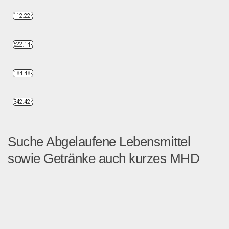
112.22k
522.14k
184.48k
342.42k
Suche Abgelaufene Lebensmittel
sowie Getränke auch kurzes MHD
Suche Produkte mit Abgelau...
Händler suchen