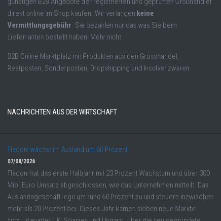
günstigen B2B Angebote der registrierten und geprüften Großhändler
direkt online im Shop kaufen. Wir verlangen
keine
Vermittlungsgebühr
. Sie bezahlen nur das was Sie beim
Lieferranten bestellt haben! Mehr nicht.
B2B Online Marktplatz mit Produkten aus den Grosshandel,
Restposten, Sonderposten, Dropshipping und Insolvenzwaren.
NACHRICHTEN AUS DER WIRTSCHAFT
Flaconi wächst im Ausland um 60 Prozent
07/08/2026
Flaconi hat das erste Halbjahr mit 23 Prozent Wachstum und über 300
Mio. Euro Umsatz abgeschlossen, wie das Unternehmen mitteilt. Das
Auslandsgeschäft lege um rund 60 Prozent zu und steuere inzwischen
mehr als 20 Prozent bei. Dieses Jahr kämen sieben neue Märkte
hinzu, darunter UK, Spanien und Ungarn. Über die neu gegründete