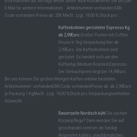
Informationen auf Anfrage weiter unten. Bitte kontaktieren Sie uns per
E-Mail für weitere Informationen. Artikelnummer vorhanden EAN
Code vorhanden Preise ab: 20€ MwSt. zzgl. 19,00 % Stück pro ...
Kaffeebohnen gerösteter Espresso Kg
ab 2,99Euro
Großer Posten mit Coffee
House in 1kg Verpackung hier ab
2,99Euro. DIe Kaffeebohnen sind
geröstet. Es handelt sich um den
Kaffeetyp Medium Roasted Espresso.
Der Verkaufspreis liegt bei 14,99Euro
Bei uns können Sie großen Mengen Kaffee onbline bestellen.
Artikelnummer: vorhandenEAN Code vorhandenPreise ab: ab 2,99Euro
je Packung 1 KgMwSt. zzgl. 19,00 %Stück pro Verpackungseinheiten:
6Gewicht ...
Rasierseife Nordisch kühl
Sie suchen
Körperpflege? Dann werden Sie auf
grosshandel-zentrum.de fündig!
Angenehm kühles, unaufdringliches