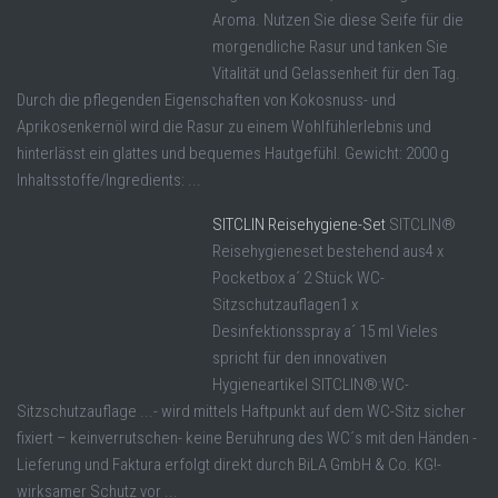
Aroma. Nutzen Sie diese Seife für die
morgendliche Rasur und tanken Sie
Vitalität und Gelassenheit für den Tag.
Durch die pflegenden Eigenschaften von Kokosnuss- und
Aprikosenkernöl wird die Rasur zu einem Wohlfühlerlebnis und
hinterlässt ein glattes und bequemes Hautgefühl. Gewicht: 2000 g
Inhaltsstoffe/Ingredients: ...
SITCLIN Reisehygiene-Set
SITCLIN®
Reisehygieneset bestehend aus4 x
Pocketbox a´ 2 Stück WC-
Sitzschutzauflagen1 x
Desinfektionsspray a´ 15 ml Vieles
spricht für den innovativen
Hygieneartikel SITCLIN®:WC-
Sitzschutzauflage ...- wird mittels Haftpunkt auf dem WC-Sitz sicher
fixiert – keinverrutschen- keine Berührung des WC´s mit den Händen -
Lieferung und Faktura erfolgt direkt durch BiLA GmbH & Co. KG!-
wirksamer Schutz vor ...