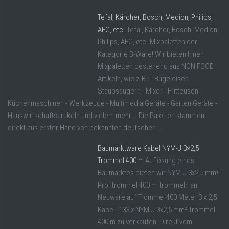
Tefal, Kärcher, Bosch, Medion, Philips,
AEG, etc.
Tefal, Kärcher, Bosch, Medion,
Philips, AEG, etc. Mixpaletten der
Kategorie B-Ware! Wir bieten Ihnen
Mixpaletten bestehend aus NON FOOD
Artikeln, wie z.B.: - Bügeleisen -
Staubsaugern - Mixer - Fritteusen -
Küchenmaschinen - Werkzeuge - Multimedia Geräte - Garten Geräte -
Hauswirtschaftsartikeln und vielem mehr... Die Paletten stammen
direkt aus erster Hand von bekannten deutschen ...
Baumarktware Kabel NYM-J 3×2,5
Trommel 400 m
Auflösung eines
Baumarktes bieten wir NYM-J 3x2,5 mm²
Profitrommel 400 m Trommeln an.
Neuware auf Trommel 400 Meter 3 x 2,5
Kabel. 133 x NYM-J 3x2,5 mm² Trommel
400 m zu verkaufen. Direkt vom