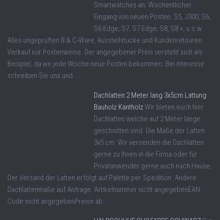
Smartwatches an. Wochentlicher
Eingang von neuen Posten. S5, J300, S6,
S6 Edge, S7, S7 Edge, S8, S8 +, u.s.w
Alles ungeprüften B & C-Ware, Ausstellstucke und Kundenretouren.
Verkauf nur Postenweise. Der angegebener Preis versteht sich als
Beispiel, da wir jede Woche neue Posten bekommen. Bei interesse
schreiben Sie uns und ...
Dachlatten 2 Meter lang 3x5cm Lattung
Bauholz Kantholz
Wir bieten euch hier
Dachlatten welche auf 2 Meter länge
geschnitten sind. Die Maße der Latten
3x5 cm. Wir versenden die Dachlatten
gerne zu Ihnen in die Firma oder für
Privatanwender gerne auch nach Hause.
Der Versand der Latten erfolgt auf Palette per Spedition. Andere
Dachlattenmaße auf Anfrage. Artikelnummer nicht angegebenEAN
Code nicht angegebenPreise ab: ...