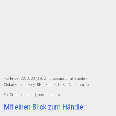
Dropshipping-Produkte
B2B Produkte
Grosshandel
Amazon
Aldi
Lidl
Kostenlos verkaufen
Anmelden
Kostenlos Registrieren
Hot Price: $309USD (%30 Off Discounts on all Bundle )
Global Free Delivery : DHL , FeDeX , UPS , TNT , China Post
Newsletter
For Order placement, contact below.
Mit einen Blick zum Händler: