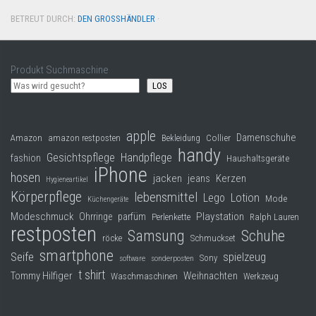
BETREUT DURCH:
DEN GROSSHÄNDLER
·
Produkt Suchmaschine
LOS
apple
Damenschuhe
Collier
Amazon
amazon restposten
Bekleidung
handy
Gesichtspflege
Handpflege
fashion
Haushaltsgeräte
iPhone
hosen
jacken
jeans
Kerzen
Hygieneartikel
Körperpflege
lebensmittel
Lego
Lotion
Mode
Küchengeräte
Modeschmuck
Playstation
Ohrringe
parfüm
Perlenkette
Ralph Lauren
restposten
Samsung
Schuhe
röcke
Schmuckset
smartphone
Seife
spielzeug
Sony
software
sonderposten
t shirt
Tommy Hilfiger
Weihnachten
Waschmaschinen
Werkzeug