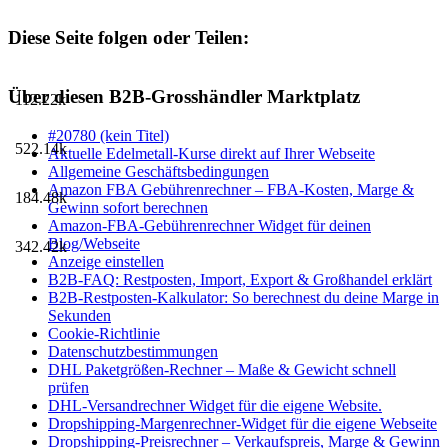
Diese Seite folgen oder Teilen:
Über diesen B2B-Grosshändler Marktplatz
112.22k
#20780 (kein Titel)
522.14k
Aktuelle Edelmetall-Kurse direkt auf Ihrer Webseite
Allgemeine Geschäftsbedingungen
Amazon FBA Gebührenrechner – FBA-Kosten, Marge &
184.48k
Gewinn sofort berechnen
Amazon-FBA-Gebührenrechner Widget für deinen
Blog/Webseite
342.42k
Anzeige einstellen
B2B-FAQ: Restposten, Import, Export & Großhandel erklärt
B2B-Restposten-Kalkulator: So berechnest du deine Marge in
Sekunden
Cookie-Richtlinie
Datenschutzbestimmungen
DHL Paketgrößen-Rechner – Maße & Gewicht schnell
prüfen
DHL-Versandrechner Widget für die eigene Website.
Dropshipping-Margenrechner-Widget für die eigene Webseite
Dropshipping-Preisrechner – Verkaufspreis, Marge & Gewinn