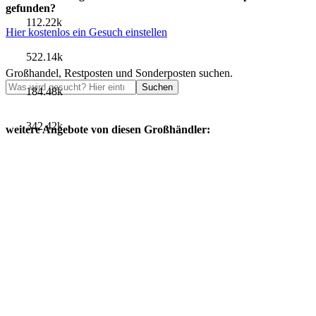
gefunden?
112.22k
Hier kostenlos ein Gesuch einstellen
522.14k
Großhandel, Restposten und Sonderposten suchen.
Suchen
184.48k
342.42k
weitere Angebote von diesen Großhändler: