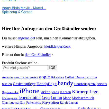
Angry Birds Movie - Materi...
Spielzeug & Games
Hier Ihre Anfrage an den Großhändler senden:
Du musst
angemeldet
sein, um einen Kommentar abzugeben.
weitere Händler Angebote:
kleid
kleider
Rock
Betreut durch:
den Großhändler
·
Produkt Suchmaschine
LOS
apple
Damenschuhe
Amazon
Collier
amazon restposten
Bekleidung
handy
hosen
Handpflege
Gesichtspflege
fashion
Haushaltsgeräte
iPhone
Körperpflege
jacken
Kerzen
jeans
Hygieneartikel
lebensmittel
Lotion
Lego
Modeschmuck
Mode
Küchengeräte
Playstation
Ohrringe
parfüm
Perlenkette
Ralph Lauren
restposten