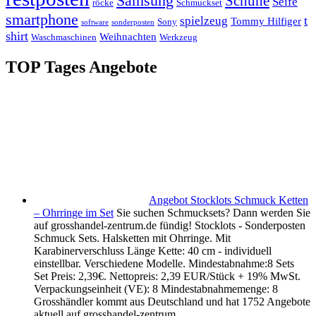
Samsung
Schuhe
Seife
röcke
Schmuckset
smartphone
t
spielzeug
Tommy Hilfiger
Sony
software
sonderposten
shirt
Weihnachten
Waschmaschinen
Werkzeug
TOP Tages Angebote
Angebot Stocklots Schmuck Ketten
– Ohrringe im Set
Sie suchen Schmucksets? Dann werden Sie
auf grosshandel-zentrum.de fündig! Stocklots - Sonderposten
Schmuck Sets. Halsketten mit Ohrringe. Mit
Karabinerverschluss Länge Kette: 40 cm - individuell
einstellbar. Verschiedene Modelle. Mindestabnahme:8 Sets
Set Preis: 2,39€. Nettopreis: 2,39 EUR/Stück + 19% MwSt.
Verpackungseinheit (VE): 8 Mindestabnahmemenge: 8
Grosshändler kommt aus Deutschland und hat 1752 Angebote
aktuell auf grosshandel-zentrum ...