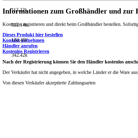
Informationen zum Großhändler und zur B
112.22k
Kostenlos registrieren und direkt beim Großhändler bestellen. Soforti
522.14k
Dieses Produkt hier bestellen
184.48k
Kontakt aufnehmen
Händler anrufen
Kostenlos Registrieren
342.42k
Nach der Registrierung können Sie den Händler kostenlos anschr
Der Verkäufer hat nicht angegeben, in welche Länder er die Ware ausli
Von diesen Verkäufer akzeptierte Zahlungsarten