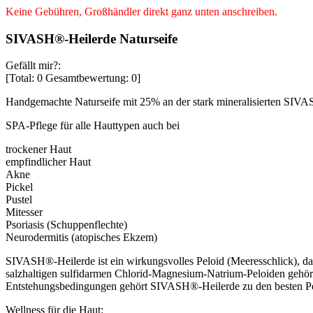
Keine Gebühren, Großhändler direkt ganz unten anschreiben.
SIVASH®-Heilerde Naturseife
Gefällt mir?:
[Total:
0
Gesamtbewertung:
0
]
Handgemachte Naturseife mit 25% an der stark mineralisierten SIVA
SPA-Pflege für alle Hauttypen auch bei
trockener Haut
empfindlicher Haut
Akne
Pickel
Pustel
Mitesser
Psoriasis (Schuppenflechte)
Neurodermitis (atopisches Ekzem)
SIVASH®-Heilerde ist ein wirkungsvolles Peloid (Meeresschlick), das
salzhaltigen sulfidarmen Chlorid-Magnesium-Natrium-Peloiden gehört.
Entstehungsbedingungen gehört SIVASH®-Heilerde zu den besten Pel
Wellness für die Haut: