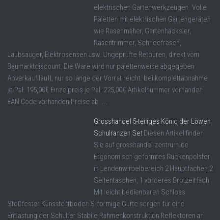
elektrischen Gartenwerkzeugen. Volle
Paletten mit elektrischen Gartengeräten
wie Rasenmäher, Gartenhäcksler,
Rasentrimmer, Schneefräsen,
Laubsauger, Elektrosensen usw. Ungeprüfte Retouren, direkt vom
Baumarktdiscount. Die Ware wird nur palettenweise abgegeben
Abverkauf läuft, nur so lange der Vorrat reicht. bei komplettabnahme
je Pal. 195,00€ Einzelpreis je Pal. 225,00€ Artikelnummer vorhanden
EAN Code vorhanden Preise ab: ...
Grosshandel 5-teiliges König der Löwen
Schulranzen Set
Diesen Artikel finden
Sie auf grosshandel-zentrum.de
Ergonomisch geformtes Rückenpolster
in Lendenwirbelbereich 2 Hauptfächer, 2
Seitentaschen, 1 vorderes Brotzeitfach
Mit leicht bedienbaren Schloss
Stoßfester Kunsstoffboden S-förmige Gurte sorgen für eine
Entlastung der Schulter Stabile Rahmenkonstruktion Reflektoren an