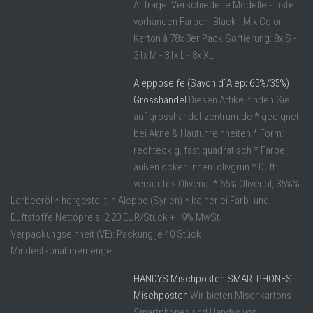
Anfrage! Verschiedene Modelle - Liste
vorhanden Farben: Black - Mix Color
Karton à 78x 3er Pack Sortierung: 8x S -
31x M - 31x L - 8x XL
Alepposeife (Savon d`Alep; 65%/35%)
Grosshandel
Diesen Artikel finden Sie
auf grosshandel-zentrum.de * geeignet
bei Akne & Hautunreinheiten * Form:
rechteckig, fast quadratisch * Farbe:
außen ocker, innen: olivgrün * Duft:
verseiftes Olivenöl * 65% Olivenöl, 35%%
Lorbeeröl * hergestellt in Aleppo (Syrien) * keinerlei Farb- und
Duftstoffe Nettopreis: 2,20 EUR/Stück + 19% MwSt.
Verpackungseinheit (VE): Packung je 40 Stück
Mindestabnahmemenge: ...
HANDYS Mischposten SMARTPHONES
Mischposten
Wir bieten Mischkartons
Smartphones und Handys von