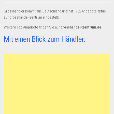
Dropshipping-Produkte
B2B Produkte
Grosshändler kommt aus Deutschland und hat 1752 Angebote aktuell
auf grosshandel-zentrum eingestellt.
Grosshandel
Amazon
Weitere Top Angebote finden Sie auf
grosshandel-zentrum.de
Aldi
Mit einen Blick zum Händler:
Lidl
Kostenlos verkaufen
Anmelden
Kostenlos Registrieren
Newsletter