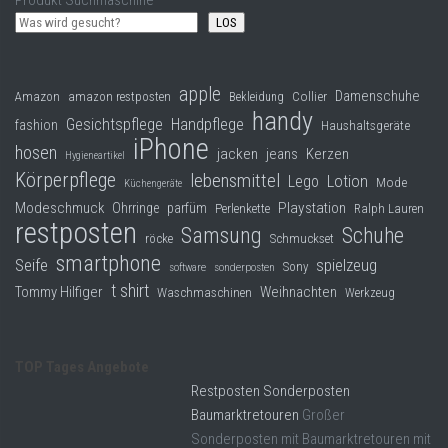
Produkt Suchmaschine
LOS
apple
Damenschuhe
Collier
Amazon
amazon restposten
Bekleidung
handy
Gesichtspflege
Handpflege
fashion
Haushaltsgeräte
iPhone
hosen
jacken
jeans
Kerzen
Hygieneartikel
Körperpflege
lebensmittel
Lego
Lotion
Mode
Küchengeräte
Modeschmuck
Playstation
Ohrringe
parfüm
Perlenkette
Ralph Lauren
restposten
Samsung
Schuhe
röcke
Schmuckset
smartphone
Seife
spielzeug
Sony
software
sonderposten
t shirt
Tommy Hilfiger
Weihnachten
Waschmaschinen
Werkzeug
TOP Tages Angebote
Restposten Sonderposten
Baumarktretouren
Großer
Sonderposten mit Baumarktretouren mit