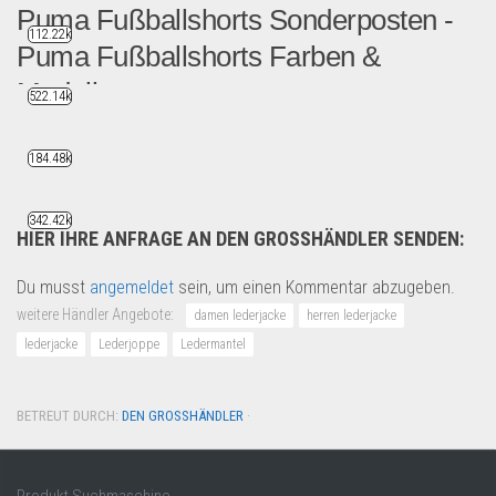
Puma Fußballshorts Sonderposten -
112.22k
Puma Fußballshorts Farben &
Modellen
522.14k
Wir räumen unser LagerEs s...
184.48k
Sport & Freizeit
342.42k
HIER IHRE ANFRAGE AN DEN GROSSHÄNDLER SENDEN:
Du musst
angemeldet
sein, um einen Kommentar abzugeben.
weitere Händler Angebote:
damen lederjacke
herren lederjacke
lederjacke
Lederjoppe
Ledermantel
BETREUT DURCH:
DEN GROSSHÄNDLER
·