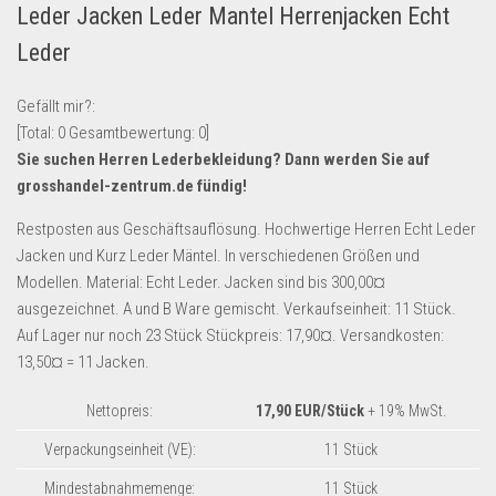
Leder Jacken Leder Mantel Herrenjacken Echt
Lebensmittel & Getränke
Leder
Multimedia & Elektro
Münzen
Gefällt mir?:
[Total:
0
Gesamtbewertung:
0
]
Spielzeug & Games
Sie suchen Herren Lederbekleidung? Dann werden Sie auf
Schuhe & Accessoires
grosshandel-zentrum.de
fündig!
Sport & Freizeit
Restposten aus Geschäftsauflösung. Hochwertige Herren Echt Leder
Uhren & Schmuck
Jacken und Kurz Leder Mäntel. In verschiedenen Größen und
Modellen. Material: Echt Leder. Jacken sind bis 300,00¤
Wohnen & Einrichten
ausgezeichnet. A und B Ware gemischt. Verkaufseinheit: 11 Stück.
Restposten-Angebote
Auf Lager nur noch 23 Stück Stückpreis: 17,90¤. Versandkosten:
Restposten für Privatpersonen
13,50¤ = 11 Jacken.
eBay Restposten kaufen
Nettopreis:
17,90 EUR/Stück
+ 19% MwSt.
Sonderposten-Angebote
Verpackungseinheit (VE):
11 Stück
Saison & Eventprodkte
Mindestabnahmemenge:
11 Stück