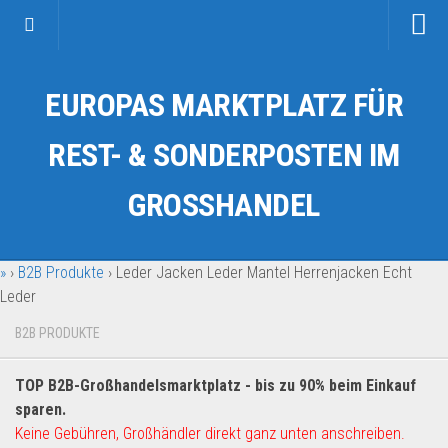
Startseite
EUROPAS MARKTPLATZ FÜR
Kategorien
Auto & Motorrad
REST- & SONDERPOSTEN IM
Drogerie & Tierbedarf
GROSSHANDEL
Fahrzeuge & Transport
Fashion & Mode
»
›
B2B Produkte
›
Leder Jacken Leder Mantel Herrenjacken Echt
Garten & Werkzeug
Leder
Geschäft, Büro & Schreibwaren
B2B PRODUKTE
Geschenkartikel
Haushaltswaren
TOP B2B-Großhandelsmarktplatz - bis zu 90% beim Einkauf
Handy und Smartphone
sparen.
Keine Gebühren, Großhändler direkt ganz unten anschreiben.
Kosmetik & Pflege