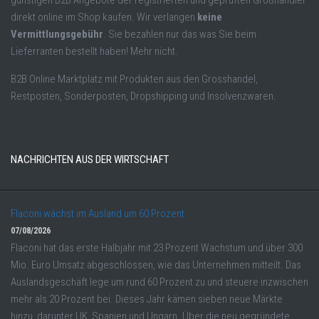
günstigen B2B Angebote der registrierten und geprüften Großhändler
direkt online im Shop kaufen. Wir verlangen
keine
Vermittlungsgebühr
. Sie bezahlen nur das was Sie beim
Lieferranten bestellt haben! Mehr nicht.
B2B Online Marktplatz mit Produkten aus den Grosshandel,
Restposten, Sonderposten, Dropshipping und Insolvenzwaren.
NACHRICHTEN AUS DER WIRTSCHAFT
Flaconi wächst im Ausland um 60 Prozent
07/08/2026
Flaconi hat das erste Halbjahr mit 23 Prozent Wachstum und über 300
Mio. Euro Umsatz abgeschlossen, wie das Unternehmen mitteilt. Das
Auslandsgeschäft lege um rund 60 Prozent zu und steuere inzwischen
mehr als 20 Prozent bei. Dieses Jahr kämen sieben neue Märkte
hinzu, darunter UK, Spanien und Ungarn. Über die neu gegründete