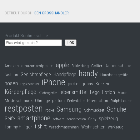
BETREUT DURCH:
DEN GROSSHÄNDLER
·
Produkt Suchmaschine
LOS
apple
Damenschuhe
Collier
Amazon
amazon restposten
Bekleidung
handy
Gesichtspflege
Handpflege
fashion
Haushaltsgeräte
iPhone
hosen
jacken
jeans
Kerzen
Hygieneartikel
Körperpflege
lebensmittel
Lego
Lotion
Mode
Küchengeräte
Modeschmuck
Playstation
Ohrringe
parfüm
Perlenkette
Ralph Lauren
restposten
Samsung
Schuhe
röcke
Schmuckset
smartphone
Seife
spielzeug
Sony
software
sonderposten
t shirt
Tommy Hilfiger
Weihnachten
Waschmaschinen
Werkzeug