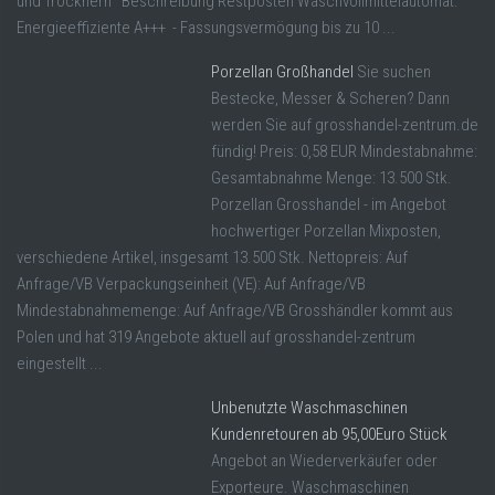
und Trocknern Beschreibung Restposten Waschvollmittelautomat:
Energieeffiziente A+++ - Fassungsvermögung bis zu 10 ...
Porzellan Großhandel
Sie suchen
Bestecke, Messer & Scheren? Dann
werden Sie auf grosshandel-zentrum.de
fündig! Preis: 0,58 EUR Mindestabnahme:
Gesamtabnahme Menge: 13.500 Stk.
Porzellan Grosshandel - im Angebot
hochwertiger Porzellan Mixposten,
verschiedene Artikel, insgesamt 13.500 Stk. Nettopreis: Auf
Anfrage/VB Verpackungseinheit (VE): Auf Anfrage/VB
Mindestabnahmemenge: Auf Anfrage/VB Grosshändler kommt aus
Polen und hat 319 Angebote aktuell auf grosshandel-zentrum
eingestellt ...
Unbenutzte Waschmaschinen
Kundenretouren ab 95,00Euro Stück
Angebot an Wiederverkäufer oder
Exporteure. Waschmaschinen