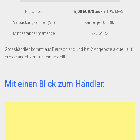
Dropshipping-Produkte
Nettopreis:
5,00 EUR/Stück
+ 19% MwSt.
B2B Produkte
Grosshandel
Verpackungseinheit (VE):
Karton je 100 Stk.
Amazon
Mindestabnahmemenge:
370 Stück
Aldi
Grosshändler kommt aus Deutschland und hat 2 Angebote aktuell auf
Lidl
grosshandel-zentrum eingestellt.
Kostenlos verkaufen
Anmelden
Mit einen Blick zum Händler:
Kostenlos Registrieren
Newsletter