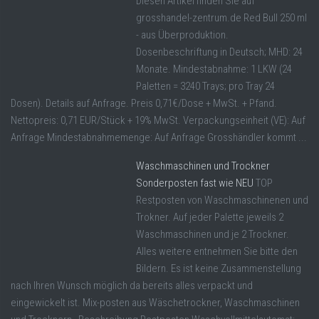
Diesen Artikel finden Sie auf
grosshandel-zentrum.de Red Bull 250 ml
- aus Überproduktion.
Dosenbeschriftung in Deutsch; MHD: 24
Monate. Mindestabnahme: 1 LKW (24
Paletten = 3240 Trays; pro Tray 24
Dosen). Details auf Anfrage. Preis 0,71€/Dose + MwSt. + Pfand.
Nettopreis: 0,71 EUR/Stück + 19% MwSt. Verpackungseinheit (VE): Auf
Anfrage Mindestabnahmemenge: Auf Anfrage Grosshändler kommt ...
Waschmaschinen und Trockner
Sonderposten fast wie NEU
TOP
Restposten von Waschmaschinenen und
Trokner. Auf jeder Palette jeweils 2
Waschmaschinen und je 2 Trockner.
Alles weitere entnehmen Sie bitte den
Bildern. Es ist keine Zusammenstellung
nach Ihren Wunsch möglich da bereits alles verpackt und
eingewickelt ist. Mix-posten aus Wäschetrockner, Waschmaschinen