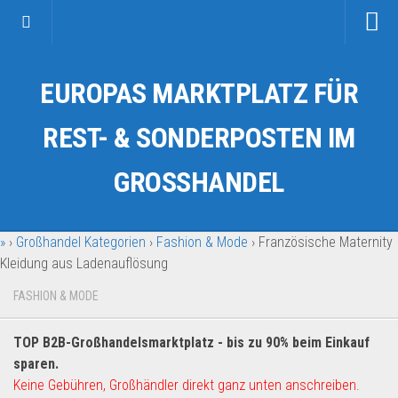
Startseite
EUROPAS MARKTPLATZ FÜR
Kategorien
Auto & Motorrad
REST- & SONDERPOSTEN IM
Drogerie & Tierbedarf
GROSSHANDEL
Fahrzeuge & Transport
Fashion & Mode
»
›
Großhandel Kategorien
›
Fashion & Mode
›
Französische Maternity
Garten & Werkzeug
Kleidung aus Ladenauflösung
Geschäft, Büro & Schreibwaren
FASHION & MODE
Geschenkartikel
Haushaltswaren
TOP B2B-Großhandelsmarktplatz - bis zu 90% beim Einkauf
Handy und Smartphone
sparen.
Keine Gebühren, Großhändler direkt ganz unten anschreiben.
Kosmetik & Pflege