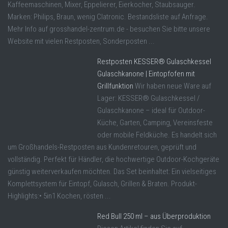
Kaffeemaschinen, Mixer, Eppelierer, Eierkocher, Staubsauger.
Marken: Philips, Braun, wenig Clatronic. Bestandsliste auf Anfrage.
Mehr Info auf grosshandel-zentrum.de - besuchen Sie bitte unsere
Website mit vielen Restposten, Sonderposten ...
Restposten KESSER® Gulaschkessel
Gulaschkanone | Eintopfofen mit
Grillfunktion
Wir haben neue Ware auf
Lager: KESSER® Gulaschkessel /
Gulaschkanone – ideal für Outdoor-
Küche, Garten, Camping, Vereinsfeste
oder mobile Feldküche. Es handelt sich
um Großhandels-Restposten aus Kundenretouren, geprüft und
vollständig. Perfekt für Händler, die hochwertige Outdoor-Kochgeräte
günstig weiterverkaufen möchten. Das Set beinhaltet: Ein vielseitiges
Komplettsystem für Eintopf, Gulasch, Grillen & Braten. Produkt-
Highlights:• 5in1 Kochen, rösten ...
Red Bull 250 ml – aus Überproduktion