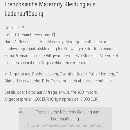
Französische Maternity Kleidung aus
Lebensmittel & Getränke
Ladenauflösung
Multimedia & Elektro
Münzen
Gefällt mir?:
[Total:
0
Gesamtbewertung:
0
]
Spielzeug & Games
Nach Auflösung unseres Maternity- Modegeschäfts biete ich
Schuhe & Accessoires
hochwertige Qualitätskleidung für Schwangere der französischen
Sport & Freizeit
Firma Prémaman (keine Billigware!) – ca. 370 Stück an. Alle Artikel
sind neu und mit den Originaletiketten versehen.
Uhren & Schmuck
Im Angebot u.a. Röcke, Jacken, Overalls, Hosen, Pullis, Hemden, T-
Wohnen & Einrichten
Shirts , Unterwäsche, BHs. Transport nach Absprache möglich.
Restposten-Angebote
Details oder Fotos auf Anfrage. MwSt. frei (EU Import).
Restposten für Privatpersonen
Angebotspreis: 1.200 EUR (Originalpreis ca. 7.000 EUR).
eBay Restposten kaufen
Sonderposten-Angebote
Saison & Eventprodkte
Französische Maternity Kleidung aus Ladenauflösung