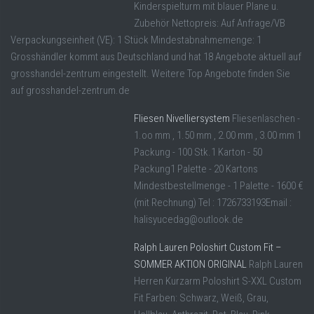
Kinderspielturm mit blauer Plane u.
Zubehör Nettopreis: Auf Anfrage/VB
Verpackungseinheit (VE): 1 Stück Mindestabnahmemenge: 1
Grosshändler kommt aus Deutschland und hat 18 Angebote aktuell auf
grosshandel-zentrum eingestellt. Weitere Top Angebote finden Sie
auf grosshandel-zentrum.de
Fliesen Nivelliersystem
Fliesenlaschen -
1.oo mm , 1.50 mm , 2.00 mm , 3.00 mm 1
Packung - 100 Stk.1 Karton - 50
Packung1 Palette - 20 Kartons
Mindestbestellmenge - 1 Palette - 1600 €
(mit Rechnung) Tel : 1726733193Email :
halisyucedag@outlook.de
Ralph Lauren Poloshirt Custom Fit –
SOMMER AKTION ORIGINAL
Ralph Lauren
Herren Kurzarm Poloshirt S-XXL Custom
Fit Farben: Schwarz, Weiß, Grau,