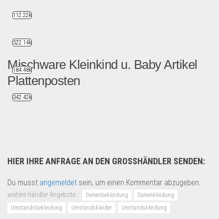
112.22k
522.14k
Mischware Kleinkind u. Baby Artikel
184.48k
Plattenposten
342.42k
Ganze 3 LKW Ladungen mit 4...
Restposten
HIER IHRE ANFRAGE AN DEN GROSSHÄNDLER SENDEN:
Du musst
angemeldet
sein, um einen Kommentar abzugeben.
weitere Händler Angebote:
Damenbekleidung
Damenkleidung
Umstandsbekleidung
Umstandskleider
Umstandskleidung