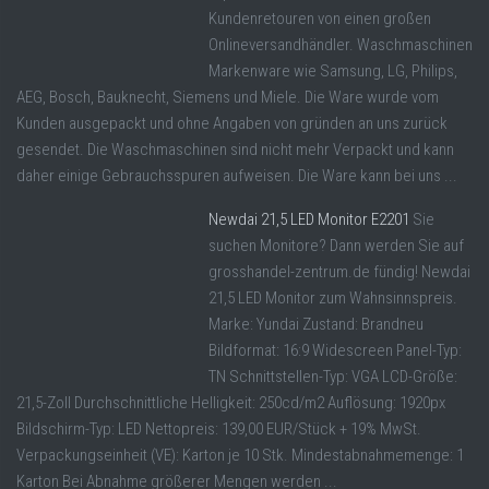
Kundenretouren von einen großen
Onlineversandhändler. Waschmaschinen
Markenware wie Samsung, LG, Philips,
AEG, Bosch, Bauknecht, Siemens und Miele. Die Ware wurde vom
Kunden ausgepackt und ohne Angaben von gründen an uns zurück
gesendet. Die Waschmaschinen sind nicht mehr Verpackt und kann
daher einige Gebrauchsspuren aufweisen. Die Ware kann bei uns ...
Newdai 21,5 LED Monitor E2201
Sie
suchen Monitore? Dann werden Sie auf
grosshandel-zentrum.de fündig! Newdai
21,5 LED Monitor zum Wahnsinnspreis.
Marke: Yundai Zustand: Brandneu
Bildformat: 16:9 Widescreen Panel-Typ:
TN Schnittstellen-Typ: VGA LCD-Größe:
21,5-Zoll Durchschnittliche Helligkeit: 250cd/m2 Auflösung: 1920px
Bildschirm-Typ: LED Nettopreis: 139,00 EUR/Stück + 19% MwSt.
Verpackungseinheit (VE): Karton je 10 Stk. Mindestabnahmemenge: 1
Karton Bei Abnahme größerer Mengen werden ...