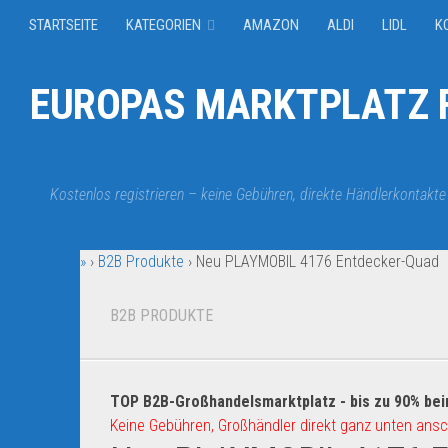
STARTSEITE
KATEGORIEN
AMAZON
ALDI
LIDL
K
EUROPAS MARKTPLATZ F
Kostenlos registrieren – keine Gebühren, direkte Händlerkontakte
»
›
B2B Produkte
›
Neu PLAYMOBIL 4176 Entdecker-Quad
B2B PRODUKTE
TOP B2B-Großhandelsmarktplatz - bis zu 90% bei
Keine Gebühren, Großhändler direkt ganz unten ansc