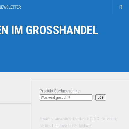
NEWSLETTER
N IM GROSSHANDEL
Produkt Suchmaschine
LOS
apple
Amazon
amazon restposten
Bekleidung
Damenschuhe
Collier
fashion