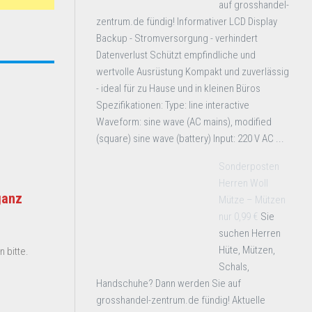
auf grosshandel-
zentrum.de fündig! Informativer LCD Display
Backup - Stromversorgung - verhindert
Datenverlust Schützt empfindliche und
wertvolle Ausrüstung Kompakt und zuverlässig
- ideal für zu Hause und in kleinen Büros
Spezifikationen: Type: line interactive
Waveform: sine wave (AC mains), modified
(square) sine wave (battery) Input: 220 V AC ...
Sonderposten
Herren Woll
ganz
Mütze – Mützen
nur 0,99 €
Sie
suchen Herren
Hüte, Mützen,
 bitte.
Schals,
Handschuhe? Dann werden Sie auf
grosshandel-zentrum.de fündig! Aktuelle