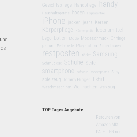
handy
Gesichtspflege
Handpflege
hosen
Haushaltsgeräte
Hygieneartikel
iPhone
jacken
jeans
Kerzen
Körperpflege
lebensmittel
Küchengeräte
Lego
Lotion
Modeschmuck
Mode
Ohrringe
 und
Playstation
parfüm
Perlenkette
Ralph Lauren
hes
restposten
Samsung
röcke
Schuhe
Seife
Schmuckset
smartphone
Sony
software
sonderposten
t shirt
spielzeug
Tommy Hilfiger
Weihnachten
Waschmaschinen
Werkzeug
TOP Tages Angebote
Retouren von
Amazon MIX
PALETTEN nur