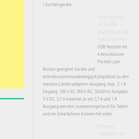
/ Vorführgeräte ...
Reise-Netzteil
mit 4x USB-
Anschlüssen, 240
Volt EU-Stecker
USB Netzteil mit
4 Anschlüssen
Perfekt zum
Reisen geeignet Geräte und
betriebssystemunabhängig Kompatibel zu den
meisten Länderadaptern Ausgang: max. 2.1 A
Eingang: 100 V AC 240 V AC, 50/60 Hz Ausgabe:
5 V DC, 3,1 A maximal Je ein 2,1 A und 1 A
Ausgang werden zusammengefasst Ein Tablet
und ein Smartphone können mit voller ...
Premium
Tischläufer aus