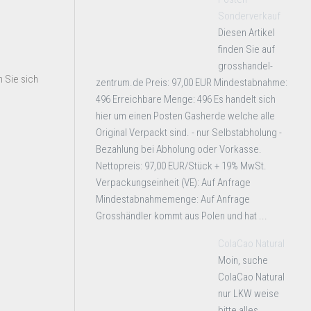
Sonderverkauf
Diesen Artikel
finden Sie auf
grosshandel-
 Sie sich
zentrum.de Preis: 97,00 EUR Mindestabnahme:
496 Erreichbare Menge: 496 Es handelt sich
hier um einen Posten Gasherde welche alle
Original Verpackt sind. - nur Selbstabholung -
Bezahlung bei Abholung oder Vorkasse.
Nettopreis: 97,00 EUR/Stück + 19% MwSt.
Verpackungseinheit (VE): Auf Anfrage
Mindestabnahmemenge: Auf Anfrage
Grosshändler kommt aus Polen und hat ...
ColaCao Natural
Moin, suche
ColaCao Natural
nur LKW weise
bitte alles