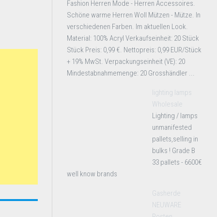
Fashion Herren Mode - Herren Accessoires.
Schöne warme Herren Woll Mützen - Mütze. In
verschiedenen Farben. Im aktuellen Look.
Material: 100% Acryl Verkaufseinheit: 20 Stück
Stück Preis: 0,99 €. Nettopreis: 0,99 EUR/Stück
+ 19% MwSt. Verpackungseinheit (VE): 20
Mindestabnahmemenge: 20 Grosshändler ...
lighting lamps
Wholesale
Lighting / lamps
unmanifested
pallets,selling in
bulks ! Grade B
33 pallets - 6600€
well know brands
Gasherde
NEUWARE
Posten