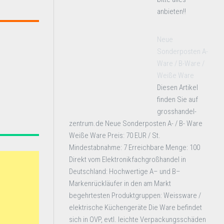
anbieten!!
Neue
Sonderposten A-
Ware / B-Ware /
Weiße Ware
Diesen Artikel
finden Sie auf
grosshandel-
zentrum.de Neue Sonderposten A- / B- Ware
Weiße Ware Preis: 70 EUR / St.
Mindestabnahme: 7 Erreichbare Menge: 100
Direkt vom Elektronikfachgroßhandel in
Deutschland: Hochwertige A– und B–
Markenrückläufer in den am Markt
begehrtesten Produktgruppen: Weissware /
elektrische Küchengeräte Die Ware befindet
sich in OVP, evtl. leichte Verpackungsschäden