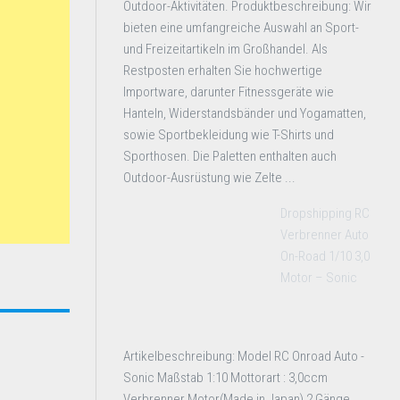
Outdoor-Aktivitäten. Produktbeschreibung: Wir
bieten eine umfangreiche Auswahl an Sport-
und Freizeitartikeln im Großhandel. Als
Restposten erhalten Sie hochwertige
Importware, darunter Fitnessgeräte wie
Hanteln, Widerstandsbänder und Yogamatten,
sowie Sportbekleidung wie T-Shirts und
Sporthosen. Die Paletten enthalten auch
Outdoor-Ausrüstung wie Zelte ...
Dropshipping RC
Verbrenner Auto
On-Road 1/10 3,0
Motor – Sonic
Artikelbeschreibung: Model RC Onroad Auto -
Sonic Maßstab 1:10 Mottorart : 3,0ccm
Verbrenner Motor(Made in Japan) 2 Gänge