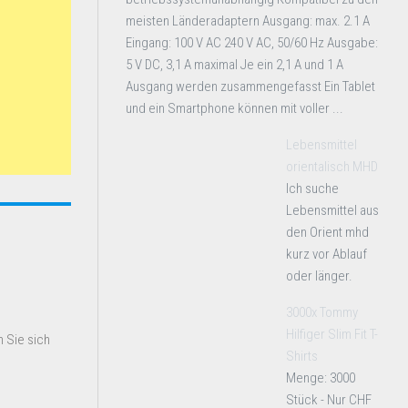
meisten Länderadaptern Ausgang: max. 2.1 A
Eingang: 100 V AC 240 V AC, 50/60 Hz Ausgabe:
5 V DC, 3,1 A maximal Je ein 2,1 A und 1 A
Ausgang werden zusammengefasst Ein Tablet
und ein Smartphone können mit voller ...
Lebensmittel
orientalisch MHD
Ich suche
Lebensmittel aus
den Orient mhd
kurz vor Ablauf
oder länger.
3000x Tommy
Hilfiger Slim Fit T-
 Sie sich
Shirts
Menge: 3000
Stück - Nur CHF