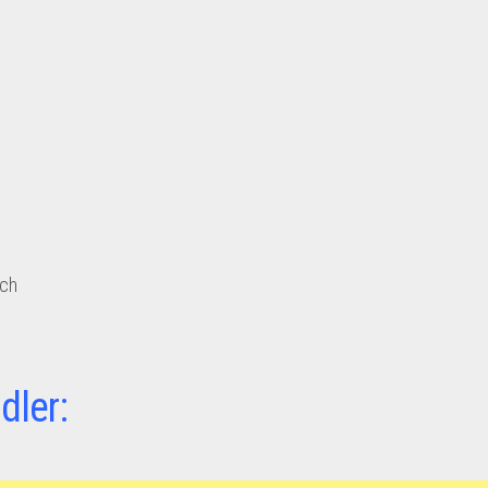
ich
dler: