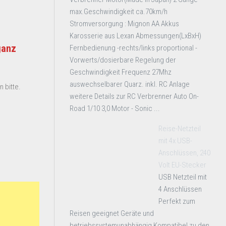
max.Geschwindigkeit ca.70km/h
Stromversorgung : Mignon AA Akkus
Karosserie aus Lexan Abmessungen(LxBxH)
ganz
Fernbedienung -rechts/links proportional -
Vorwerts/dosierbare Regelung der
Geschwindigkeit Frequenz 27Mhz
auswechselbarer Quarz. inkl. RC Anlage
 bitte.
weitere Details zur RC Verbrenner Auto On-
Road 1/10 3,0 Motor - Sonic ...
Reise-Netzteil
mit 4x USB-
Anschlüssen, 240
Volt EU-Stecker
USB Netzteil mit
4 Anschlüssen
Perfekt zum
Reisen geeignet Geräte und
betriebssystemunabhängig Kompatibel zu den