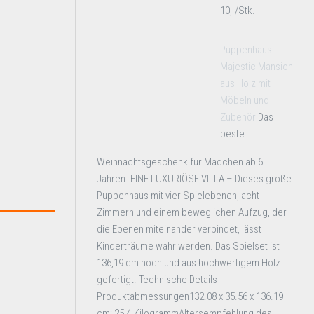
10,-/Stk.
Puppenhaus
Majestic Mansion
aus Holz mit
Möbeln und
Zubehör
Das
beste
Weihnachtsgeschenk für Mädchen ab 6
Jahren. EINE LUXURIÖSE VILLA – Dieses große
Puppenhaus mit vier Spielebenen, acht
Zimmern und einem beweglichen Aufzug, der
die Ebenen miteinander verbindet, lässt
Kinderträume wahr werden. Das Spielset ist
136,19 cm hoch und aus hochwertigem Holz
gefertigt. Technische Details
Produktabmessungen‎132.08 x 35.56 x 136.19
cm; 25.4 KilogrammAltersempfehlung des ...