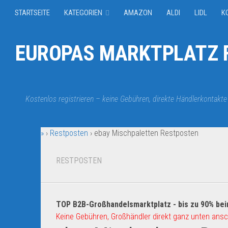
STARTSEITE
KATEGORIEN
AMAZON
ALDI
LIDL
K
EUROPAS MARKTPLATZ F
Kostenlos registrieren – keine Gebühren, direkte Händlerkontakte
»
›
Restposten
›
ebay Mischpaletten Restposten
RESTPOSTEN
TOP B2B-Großhandelsmarktplatz - bis zu 90% bei
Keine Gebühren, Großhändler direkt ganz unten ansc