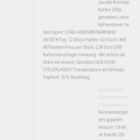
Jacobs Krönung
Kaffee 500g -
gemahlen ( ohne
Kaffeesteuer für
den Export ! ) EAN: 4000508076688 MHD:
09/2018 Tray: 12 Stück Palette: 60 Stück LKW:
66 Paletten Preis per Stück: 2,24 Euro EXW:
Kaffeesteuerlager Hamburg - Wir liefern die
Ware mit unserer Spedition NUR IN EIN
STEUERLAGER !! Transportpreis auf Anfrage.
Payment: 20 % Anzahlung ...
Mischpaletten
Rücksendungen
1 Wahl Amazon
Rücksendungen
des giganten
Amazon 1 Wahl.
Je Palette 250