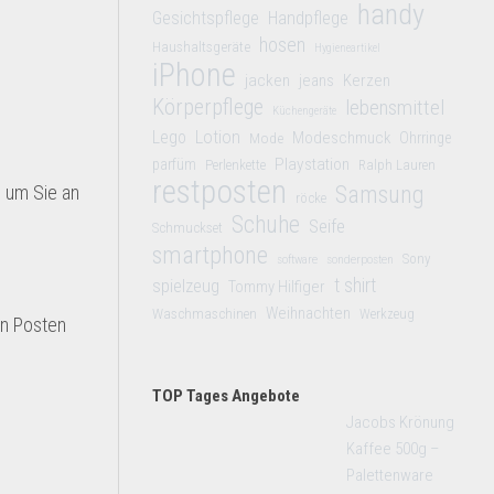
handy
Gesichtspflege
Handpflege
hosen
Haushaltsgeräte
Hygieneartikel
iPhone
jacken
jeans
Kerzen
Körperpflege
lebensmittel
Küchengeräte
Lego
Lotion
Modeschmuck
Mode
Ohrringe
Playstation
parfüm
Perlenkette
Ralph Lauren
restposten
 um Sie an
Samsung
röcke
Schuhe
Seife
Schmuckset
smartphone
Sony
software
sonderposten
t shirt
spielzeug
Tommy Hilfiger
Weihnachten
Waschmaschinen
Werkzeug
en Posten
TOP Tages Angebote
Jacobs Krönung
Kaffee 500g –
Palettenware