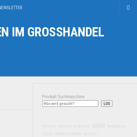
NEWSLETTER
N IM GROSSHANDEL
Produkt Suchmaschine
LOS
apple
Amazon
amazon restposten
Bekleidung
Damenschuhe
Collier
fashion