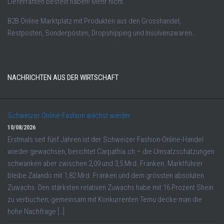
Lieferranten bestellt haben! Mehr nicht.
B2B Online Marktplatz mit Produkten aus den Grosshandel,
Restposten, Sonderposten, Dropshipping und Insolvenzwaren.
NACHRICHTEN AUS DER WIRTSCHAFT
Schweizer Online-Fashion wächst wieder
10/08/2026
Erstmals seit fünf Jahren ist der Schweizer Fashion-Online-Handel
wieder gewachsen, berichtet Carpathia.ch – die Umsatzschätzungen
schwanken aber zwischen 2,09 und 3,5 Mrd. Franken. Marktführer
bleibe Zalando mit 1,82 Mrd. Franken und dem grössten absoluten
Zuwachs. Den stärksten relativen Zuwachs habe mit 16 Prozent Shein
zu verbuchen; gemeinsam mit Konkurrenten Temu decke man die
hohe Nachfrage […]