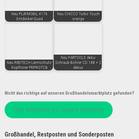
Neu PLAYMOBIL 4176
Neu CHICCO Turbo Touch
Entdecker-Quad
orange
Neu FARTOOLS Akku-
Neu RIBITECH Lärmschutz-
Schraub-Bohrer CD 188 + 2
Kopfhörer PRPROTCB
Akkus
Nicht das richtige auf unseren Großhandelsmarktplatz gefunden?
Hier kostenlos ein Gesuch einstellen
Großhandel, Restposten und Sonderposten