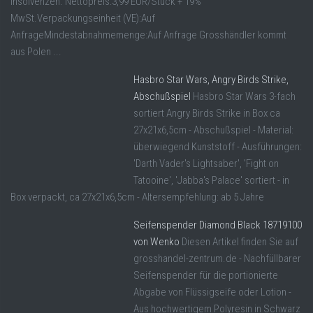
Insolvenzen. Nettopreis:3,99 EUR/Stück + 19%
MwSt.Verpackungseinheit (VE):Auf
AnfrageMindestabnahmemenge:Auf Anfrage Grosshändler kommt
aus Polen ...
Hasbro Star Wars, Angry Birds Strike,
Abschußspiel
Hasbro Star Wars 3-fach
sortiert Angry Birds Strike in Box ca
27x21x6,5cm - Abschußspiel - Material:
überwiegend Kunststoff - Ausführungen:
'Darth Vader's Lightsaber', 'Fight on
Tatooine', 'Jabba's Palace' sortiert - in
Box verpackt, ca 27x21x6,5cm - Altersempfehlung: ab 5 Jahre
Seifenspender Diamond Black 18719100
von Wenko
Diesen Artikel finden Sie auf
grosshandel-zentrum.de - Nachfüllbarer
Seifenspender für die portionierte
Abgabe von Flüssigseife oder Lotion -
Aus hochwertigem Polyresin in Schwarz