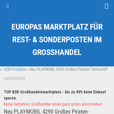
Startseite
EUROPAS MARKTPLATZ FÜR
Kategorien
Auto & Motorrad
REST- & SONDERPOSTEN IM
Drogerie & Tierbedarf
GROSSHANDEL
Fahrzeuge & Transport
Fashion & Mode
»
›
B2B Produkte
›
Neu PLAYMOBIL 4290 Großes Piraten-Tarnschiff
Garten & Werkzeug
Geschäft, Büro & Schreibwaren
B2B PRODUKTE
Geschenkartikel
TOP B2B-Großhandelsmarktplatz - bis zu 90% beim Einkauf
Haushaltswaren
sparen.
Handy und Smartphone
Keine Gebühren, Großhändler direkt ganz unten anschreiben.
Neu PLAYMOBIL 4290 Großes Piraten-
Kosmetik & Pflege