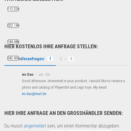
112.22k
Nudeln im Sonderpostenpake...
Lebensmittel & Getränke
522.14k
184.48k
HIER KOSTENLOS IHRE ANFRAGE STELLEN:
342.42k
Händleranfragen:
1
-
0
mr.Dao
um Uhr
Good afternoon. Interested in your product. I would like to receive a
photo and catalog of Playmobil and Lego toys. My email:
mr.dao@mail.de
HIER IHRE ANFRAGE AN DEN GROSSHÄNDLER SENDEN:
Du musst
angemeldet
sein, um einen Kommentar abzugeben.