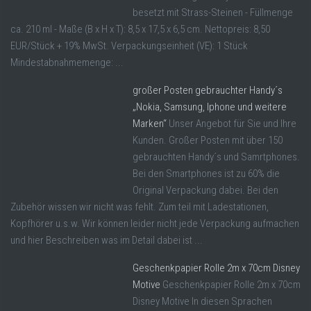
besetzt mit Strass-Steinen - Füllmenge
ca. 210 ml - Maße (B x H x T): 8,5 x 17,5 x 6,5 cm. Nettopreis: 8,50
EUR/Stück + 19% MwSt. Verpackungseinheit (VE): 1 Stück
Mindestabnahmemenge: ...
großer Posten gebrauchter Handy´s
„Nokia, Samsung, Iphone und weitere
Marken“
Unser Angebot für Sie und Ihre
Kunden. Großer Posten mit über 150
gebrauchten Handy´s und Samrtphones.
Bei den Smartphones ist zu 60% die
Original Verpackung dabei. Bei den
Zubehör wissen wir nicht was fehlt. Zum teil mit Ladestationen,
Kopfhörer u.s.w. Wir können leider nicht jede Verpackung aufmachen
und hier Beschreiben was im Detail dabei ist ...
Geschenkpapier Rolle 2m x 70cm Disney
Motive
Geschenkpapier Rolle 2m x 70cm
Disney Motive In diesen Sprachen