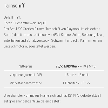
Tarnschiff
Lebensmittel & Getränke
Multimedia & Elektro
Gefällt mir?:
Münzen
[Total:
0
Gesamtbewertung:
0
]
Das Set 4290 Großes Piraten-Tarnschiff von Playmobil ist ein echtes
Spielzeug & Games
Schiff, das überaus realistisch wirkt!Mit Kabine, Anker, Beladungskran,
Schuhe & Accessoires
Enterhaken und Schatzversteck. Schwimmt und rollt. Kann mit einem
Sport & Freizeit
Eintauchmotor ausgestattet werden.
Uhren & Schmuck
Wohnen & Einrichten
Nettopreis:
75,55 EUR/Stück
+ 19% MwSt.
Restposten-Angebote
Verpackungseinheit (VE):
1 Stück = 1 Einheit
Restposten für Privatpersonen
Mindestabnahmemenge:
1 Einheiten = 1 Stück
eBay Restposten kaufen
Sonderposten-Angebote
Grosshändler kommt aus Frankreich und hat 12119 Angebote aktuell
auf grosshandel-zentrum.de eingestellt.
Saison & Eventprodkte