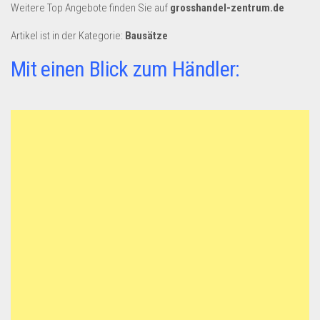
Dropshipping-Produkte
Weitere Top Angebote finden Sie auf
grosshandel-zentrum.de
B2B Produkte
Artikel ist in der Kategorie:
Bausätze
Grosshandel
Mit einen Blick zum Händler:
Amazon
Aldi
Lidl
Kostenlos verkaufen
Anmelden
Kostenlos Registrieren
Newsletter