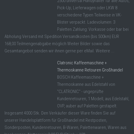
2500 universal Handyhalter für alle Autos,
Pick-Up, Lieferwagen oder LKW 8
verschiedene Typen Teilweise in VK-
Blister verpackt. Ladevolumen: 3
Paletten Zahlung: Vorkasse oder bar bei
Abholung Versand mit Spedition Versandkosten (bis 500km) EUR
168,00 Teilmengenabgabe möglich Weiter Bilder sowie das
Gesamtangebot senden wir ihnen gerne per eMail. Weitere ...
Clatronic Kaffeemaschine +
Thermoskanne Retouren Großhandel
BOSCH Kaffeemaschine +
Thermoskanne aus Edelstahl von
"CLATRONIC" - ungeprüfte
Kundenretouren, 1 Modell, aus Edelstahl,
OVP, auber auf Paletten gestapelt.
Insgesamt 4000 Stk. Den Verkäufer dieser Ware finden Sie auf
unserer Handelsplattform für Großhandel mit Restposten,
Sonderposten, Kundenretouren, B-Waren, Palettenwaren, Waren aus