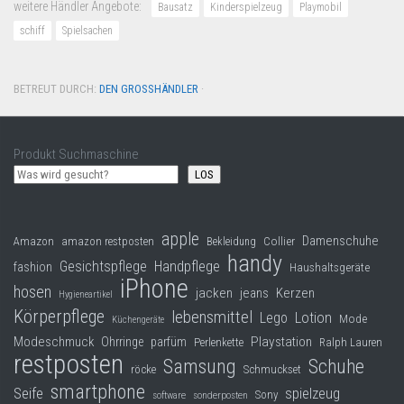
weitere Händler Angebote:
Bausatz
Kinderspielzeug
Playmobil
schiff
Spielsachen
BETREUT DURCH:
DEN GROSSHÄNDLER
·
Produkt Suchmaschine
LOS
apple
Damenschuhe
Collier
Amazon
amazon restposten
Bekleidung
handy
Gesichtspflege
Handpflege
fashion
Haushaltsgeräte
iPhone
hosen
jacken
jeans
Kerzen
Hygieneartikel
Körperpflege
lebensmittel
Lego
Lotion
Mode
Küchengeräte
Modeschmuck
Playstation
Ohrringe
parfüm
Perlenkette
Ralph Lauren
restposten
Samsung
Schuhe
röcke
Schmuckset
smartphone
Seife
spielzeug
Sony
software
sonderposten