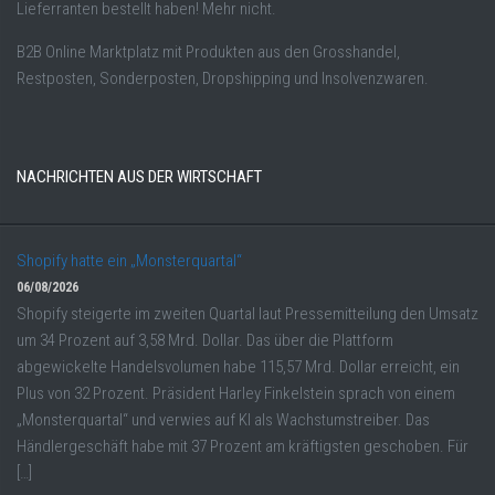
Lieferranten bestellt haben! Mehr nicht.
B2B Online Marktplatz mit Produkten aus den Grosshandel,
Restposten, Sonderposten, Dropshipping und Insolvenzwaren.
NACHRICHTEN AUS DER WIRTSCHAFT
Shopify hatte ein „Monsterquartal“
06/08/2026
Shopify steigerte im zweiten Quartal laut Pressemitteilung den Umsatz
um 34 Prozent auf 3,58 Mrd. Dollar. Das über die Plattform
abgewickelte Handelsvolumen habe 115,57 Mrd. Dollar erreicht, ein
Plus von 32 Prozent. Präsident Harley Finkelstein sprach von einem
„Monsterquartal“ und verwies auf KI als Wachstumstreiber. Das
Händlergeschäft habe mit 37 Prozent am kräftigsten geschoben. Für
[…]