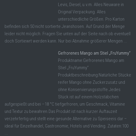
Levis, Diesel, u.v.m. Alles Neuware in
Original Verpackung. Alles
unterschiedliche Größen. Pro Karton
befinden sich 50 nicht sortierte Jeanshosen. Auf Grund der Menge
leider nicht möglich. Fragen Sie unten auf der Seite nach ob eventuell
doch Sortiewrt werden kann. Nur bei Abnahme größerer Mengen ...
Gefrorenes Mango am Stiel „FruYummy“
Produktname:Gefrorenes Mango am
Stiel „FruYummy“
Produktbeschreibung:Natürliche Stücke
reifer Mango ohne Zuckerzusatz und
ohne Konservierungsstoffe.Jedes
Stück ist auf einem Holzstäbchen
aufgespießt und bei –18 °C tiefgefroren, um Geschmack, Vitamine
und Textur zu bewahren.Das Produkt ist nach kurzer Auftauzeit
verzehrfertig und stellt eine gesunde Alternative zu Speiseeis dar –
ideal für Einzelhandel, Gastronomie, Hotels und Vending. Zutaten:100
...