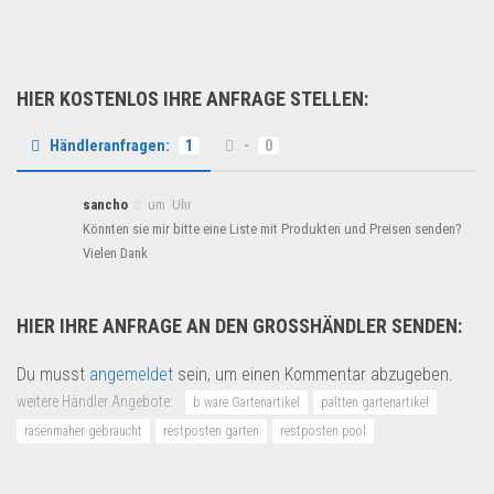
HIER KOSTENLOS IHRE ANFRAGE STELLEN:
Händleranfragen:
1
-
0
sancho
um Uhr
Könnten sie mir bitte eine Liste mit Produkten und Preisen senden?
Vielen Dank
HIER IHRE ANFRAGE AN DEN GROSSHÄNDLER SENDEN:
Du musst
angemeldet
sein, um einen Kommentar abzugeben.
weitere Händler Angebote:
b ware Gartenartikel
paltten gartenartikel
rasenmäher gebraucht
restposten garten
restposten pool