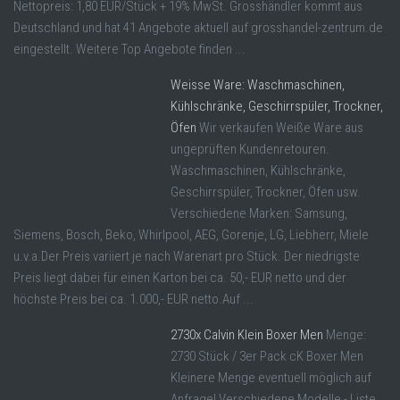
Nettopreis: 1,80 EUR/Stück + 19% MwSt. Grosshändler kommt aus
Deutschland und hat 41 Angebote aktuell auf grosshandel-zentrum.de
eingestellt. Weitere Top Angebote finden ...
Weisse Ware: Waschmaschinen,
Kühlschränke, Geschirrspüler, Trockner,
Öfen
Wir verkaufen Weiße Ware aus
ungeprüften Kundenretouren.
Waschmaschinen, Kühlschränke,
Geschirrspüler, Trockner, Öfen usw.
Verschiedene Marken: Samsung,
Siemens, Bosch, Beko, Whirlpool, AEG, Gorenje, LG, Liebherr, Miele
u.v.a.Der Preis variiert je nach Warenart pro Stück. Der niedrigste
Preis liegt dabei für einen Karton bei ca. 50,- EUR netto und der
höchste Preis bei ca. 1.000,- EUR netto.Auf ...
2730x Calvin Klein Boxer Men
Menge:
2730 Stück / 3er Pack cK Boxer Men
Kleinere Menge eventuell möglich auf
Anfrage! Verschiedene Modelle - Liste