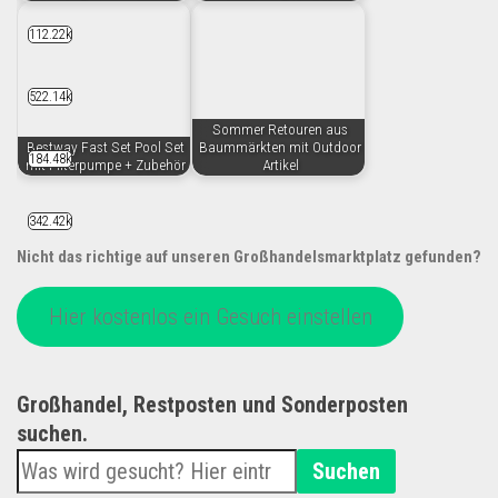
112.22k
522.14k
Sommer Retouren aus
Bestway Fast Set Pool Set
Baummärkten mit Outdoor
184.48k
mit Filterpumpe + Zubehör
Artikel
342.42k
Nicht das richtige auf unseren Großhandelsmarktplatz gefunden?
Hier kostenlos ein Gesuch einstellen
Großhandel, Restposten und Sonderposten
suchen.
Suchen