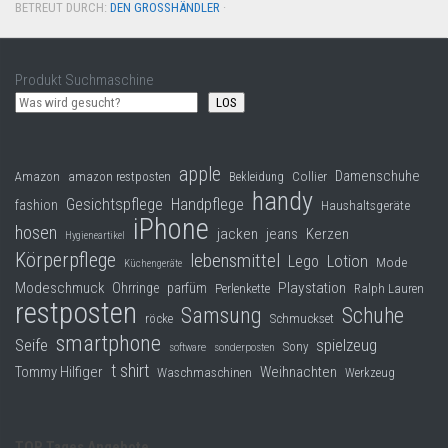
BETREUT DURCH:
DEN GROSSHÄNDLER
·
Produkt Suchmaschine
LOS
apple
Damenschuhe
Collier
Amazon
amazon restposten
Bekleidung
handy
Gesichtspflege
Handpflege
fashion
Haushaltsgeräte
iPhone
hosen
jacken
jeans
Kerzen
Hygieneartikel
Körperpflege
lebensmittel
Lego
Lotion
Mode
Küchengeräte
Modeschmuck
Playstation
Ohrringe
parfüm
Perlenkette
Ralph Lauren
restposten
Samsung
Schuhe
röcke
Schmuckset
smartphone
Seife
spielzeug
Sony
software
sonderposten
t shirt
Tommy Hilfiger
Weihnachten
Waschmaschinen
Werkzeug
TOP Tages Angebote