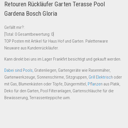
Retouren Rückläufer Garten Terasse Pool
Lebensmittel & Getränke
Gardena Bosch Gloria
Multimedia & Elektro
Münzen
Gefällt mir?:
[Total:
0
Gesamtbewertung:
0
]
Spielzeug & Games
TOP Posten mit Artikel für Haus Hof und Garten. Palettenware
Schuhe & Accessoires
Neuware aus Kundenrückläufer.
Sport & Freizeit
Kann direkt bei uns im Lager Frankfirt besichtigt und gekauft werden.
Uhren & Schmuck
Dabei sind Pools
, Gratenliegen, Gartengeräte wie Rasenmäher,
Wohnen & Einrichten
Gartenwerkzeuge, Sonnenschirme, Sitzgruppen,
Grill Elektrisch
oder
Restposten-Angebote
mit Gas, Blumenkästen oder Töpfe, Düngermittel,
Pflanzen
aus Platik,
Deko für den Garten, Pool Filteranlagen, Gartenschläuche für die
Restposten für Privatpersonen
Bewässerung, Terrassenteppiche uvm.
eBay Restposten kaufen
Sonderposten-Angebote
Saison & Eventprodkte