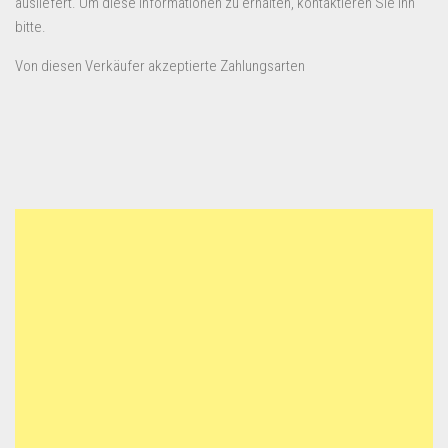
ausliefert. Um diese Informationen zu erhalten, kontaktieren Sie ihn
bitte.
Von diesen Verkäufer akzeptierte Zahlungsarten