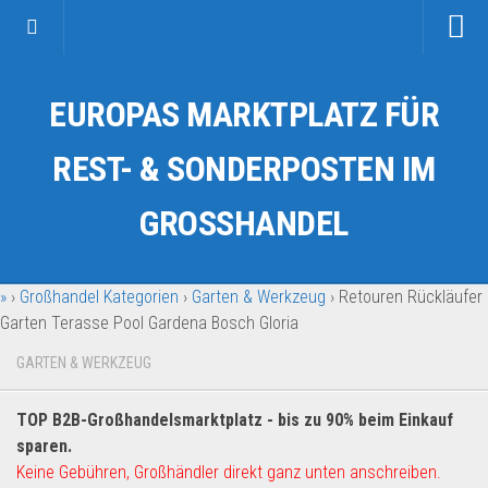
Startseite
EUROPAS MARKTPLATZ FÜR
Kategorien
Auto & Motorrad
REST- & SONDERPOSTEN IM
Drogerie & Tierbedarf
GROSSHANDEL
Fahrzeuge & Transport
Fashion & Mode
»
›
Großhandel Kategorien
›
Garten & Werkzeug
›
Retouren Rückläufer
Garten & Werkzeug
Garten Terasse Pool Gardena Bosch Gloria
Geschäft, Büro & Schreibwaren
GARTEN & WERKZEUG
Geschenkartikel
Haushaltswaren
TOP B2B-Großhandelsmarktplatz - bis zu 90% beim Einkauf
Handy und Smartphone
sparen.
Keine Gebühren, Großhändler direkt ganz unten anschreiben.
Kosmetik & Pflege