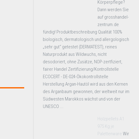
Körperpflege?
Dann werden Sie
auf grosshandel-
zentrum.de
fündig! Produktbeschreibung Qualität 100%
biologisch, dermatologisch und allergologisch
„sehr gut“ getestet (DERMATEST), reines
Naturprodukt aus Wildwuchs, nicht
desodoriert, ohne Zusätze, NOP-zertfiziert,
fairer Handel Zertifizierung/Kontrollstelle
ECOCERT - DE-024-Ökokontrollstelle
Herstellung Argan-Hautöl wird aus den Kernen
des Arganbaum gewonnen, der weltweit nur im
Südwesten Marokkos wächst und von der
UNESCO ...
Holzpellets A1
975 Kg je
Palettenware
Wir