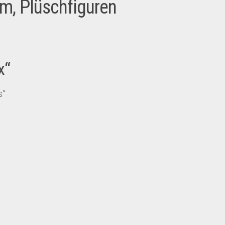
m, Plüschfiguren
x“
s“