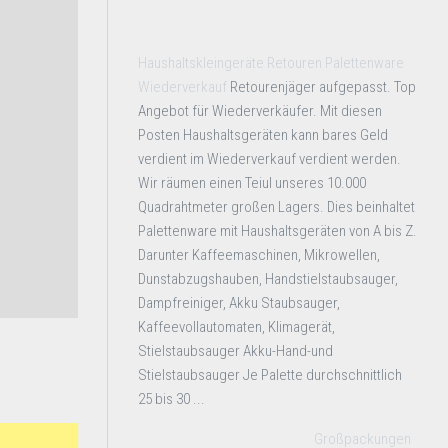
Haushaltskleingeräte Retouren Palettenware
Wiederverkauf
Retourenjäger aufgepasst. Top
Angebot für Wiederverkäufer. Mit diesen
Posten Haushaltsgeräten kann bares Geld
verdient im Wiederverkauf verdient werden.
Wir räumen einen Teiul unseres 10.000
Quadrahtmeter großen Lagers. Dies beinhaltet
Palettenware mit Haushaltsgeräten von A bis Z.
Darunter Kaffeemaschinen, Mikrowellen,
Dunstabzugshauben, Handstielstaubsauger,
Dampfreiniger, Akku Staubsauger,
Kaffeevollautomaten, Klimagerät,
Stielstaubsauger Akku-Hand-und
Stielstaubsauger Je Palette durchschnittlich
25 bis 30 ...
Großpackungen