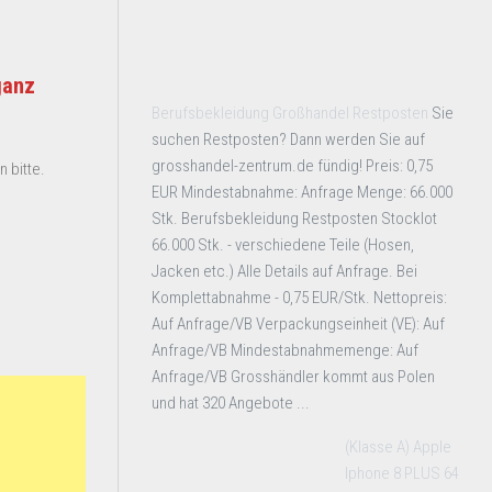
ganz
Berufsbekleidung Großhandel Restposten
Sie
suchen Restposten? Dann werden Sie auf
grosshandel-zentrum.de fündig! Preis: 0,75
 bitte.
EUR Mindestabnahme: Anfrage Menge: 66.000
Stk. Berufsbekleidung Restposten Stocklot
66.000 Stk. - verschiedene Teile (Hosen,
Jacken etc.) Alle Details auf Anfrage. Bei
Komplettabnahme - 0,75 EUR/Stk. Nettopreis:
Auf Anfrage/VB Verpackungseinheit (VE): Auf
Anfrage/VB Mindestabnahmemenge: Auf
Anfrage/VB Grosshändler kommt aus Polen
und hat 320 Angebote ...
(Klasse A) Apple
Iphone 8 PLUS 64