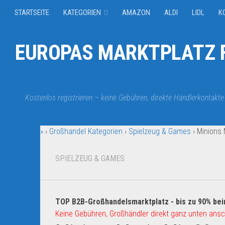
STARTSEITE
KATEGORIEN
AMAZON
ALDI
LIDL
K
EUROPAS MARKTPLATZ F
Kostenlos registrieren – keine Gebühren, direkte Händlerkontakte
»
›
Großhandel Kategorien
›
Spielzeug & Games
›
Minions 
SPIELZEUG & GAMES
TOP B2B-Großhandelsmarktplatz - bis zu 90% bei
Keine Gebühren, Großhändler direkt ganz unten ansc