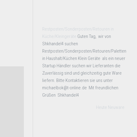
Restposten/Sonderposten/Retouren in
Küche/Kleingeräte
Guten Tag, wir von
Shkhandel4 suchen
Restposten/Sonderposten/Retouren/Paletten
in Haushalt/Küchen Klein Geräte als ein neuer
Startup Händler suchen wir Lieferanten die
Zuverlässig sind und gleichzeitig gute Ware
liefern. Bitte Kontaktieren sie uns unter
michaelbok@t-online.de Mit freundlichen
Grüßen Shkhandel4
Heute Neuware