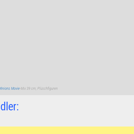
Minions Movie
-Mix 39 cm, Plüschfiguren
dler: