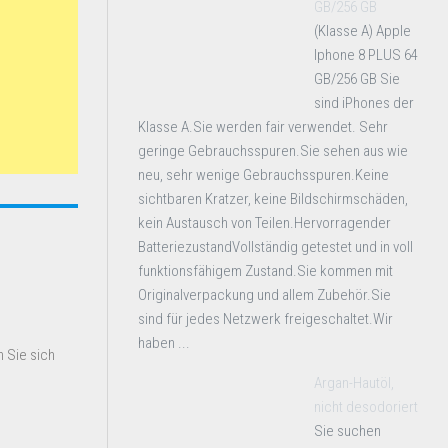
GB/256 GB
(Klasse A) Apple
Iphone 8 PLUS 64
GB/256 GB Sie
sind iPhones der
Klasse A.Sie werden fair verwendet. Sehr
geringe Gebrauchsspuren.Sie sehen aus wie
neu, sehr wenige Gebrauchsspuren.Keine
sichtbaren Kratzer, keine Bildschirmschäden,
kein Austausch von Teilen.Hervorragender
BatteriezustandVollständig getestet und in voll
funktionsfähigem Zustand.Sie kommen mit
Originalverpackung und allem Zubehör.Sie
sind für jedes Netzwerk freigeschaltet.Wir
haben ...
 Sie sich
Argan-Hautöl,
nicht desodoriert
Sie suchen