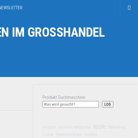
NEWSLETTER
N IM GROSSHANDEL
Produkt Suchmaschine
LOS
apple
Amazon
amazon restposten
Bekleidung
Damenschuhe
Collier
fashion