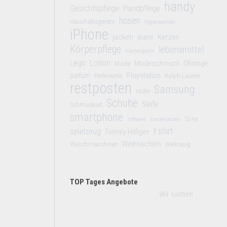
handy
Gesichtspflege
Handpflege
hosen
Haushaltsgeräte
Hygieneartikel
iPhone
jacken
jeans
Kerzen
Körperpflege
lebensmittel
Küchengeräte
Lego
Lotion
Modeschmuck
Mode
Ohrringe
Playstation
parfüm
Perlenkette
Ralph Lauren
restposten
Samsung
röcke
Schuhe
Seife
Schmuckset
smartphone
Sony
software
sonderposten
t shirt
spielzeug
Tommy Hilfiger
Weihnachten
Waschmaschinen
Werkzeug
TOP Tages Angebote
Wir suchen