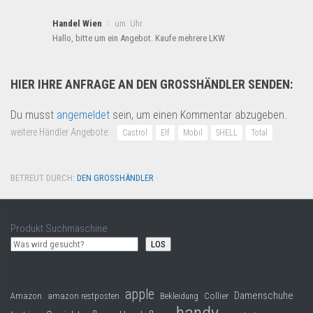
Handel Wien
um Uhr
Hallo, bitte um ein Angebot. Kaufe mehrere LKW
HIER IHRE ANFRAGE AN DEN GROSSHÄNDLER SENDEN:
Du musst
angemeldet
sein, um einen Kommentar abzugeben.
weitere Händler Angebote:
Castrol
Elf
Mobil
SHELL
Total
BETREUT DURCH:
DEN GROSSHÄNDLER
·
Produkt Suchmaschine
LOS
apple
Damenschuhe
Collier
Amazon
amazon restposten
Bekleidung