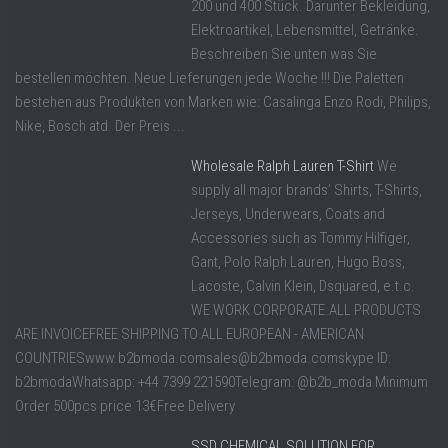
200 und 400 Stück. Darunter Bekleidung,
Elektroartikel, Lebensmittel, Getränke.
Beschreiben Sie unten was Sie
bestellen möchten. Neue Lieferungen jede Woche !!! Die Paletten
bestehen aus Produkten von Marken wie: Casalinga Enzo Rodi, Philips,
Nike, Bosch atd. Der Preis ...
Wholesale Ralph Lauren T-Shirt
We
supply all major brands’ Shirts, T-Shirts,
Jerseys, Underwears, Coats and
Accessories such as Tommy Hilfiger,
Gant, Polo Ralph Lauren, Hugo Boss,
Lacoste, Calvin Klein, Dsquared, e.t.c.
WE WORK CORPORATE.ALL PRODUCTS
ARE INVOICEFREE SHIPPING TO ALL EUROPEAN - AMERICAN
COUNTRIESwww.b2bmoda.comsales@b2bmoda.comskype ID:
b2bmodaWhatsapp: +44 7399 221590Telegram: @b2b_moda Minimum
Order 500pcs price 13€Free Delivery
SSD CHEMICAL SOLUTION FOR