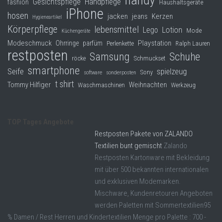
handy
Gesichtspflege
Handpflege
fashion
Haushaltsgeräte
iPhone
hosen
jacken
jeans
Kerzen
Hygieneartikel
Körperpflege
lebensmittel
Lego
Lotion
Mode
Küchengeräte
Modeschmuck
Playstation
Ohrringe
parfüm
Perlenkette
Ralph Lauren
restposten
Samsung
Schuhe
röcke
Schmuckset
smartphone
Seife
spielzeug
Sony
software
sonderposten
t shirt
Tommy Hilfiger
Weihnachten
Waschmaschinen
Werkzeug
TOP Tages Angebote
Restposten Pakete von ZALANDO
Textilien bunt gemischt
Zalando
Restposten Kartonware mit Bekleidung
mit über 500 bekannten internationalen
und exklusiven Modemarken.
Mischware, Kundenretouren Angeboten
werden Paletten mit Sommertextilien95
% Damen / Rest Herren und Kindertextilien Menge pro Palette : 700 -