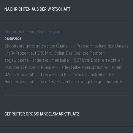
NACHRICHTEN AUS DER WIRTSCHAFT
Shopify hatte ein „Monsterquartal“
06/08/2026
Shopify steigerte im zweiten Quartal laut Pressemitteilung den Umsatz
um 34 Prozent auf 3,58 Mrd. Dollar. Das über die Plattform
abgewickelte Handelsvolumen habe 115,57 Mrd. Dollar erreicht, ein
Plus von 32 Prozent. Präsident Harley Finkelstein sprach von einem
„Monsterquartal“ und verwies auf KI als Wachstumstreiber. Das
Händlergeschäft habe mit 37 Prozent am kräftigsten geschoben. Für
[…]
GEPRÜFTER GROSSHANDELSMARKTPLATZ