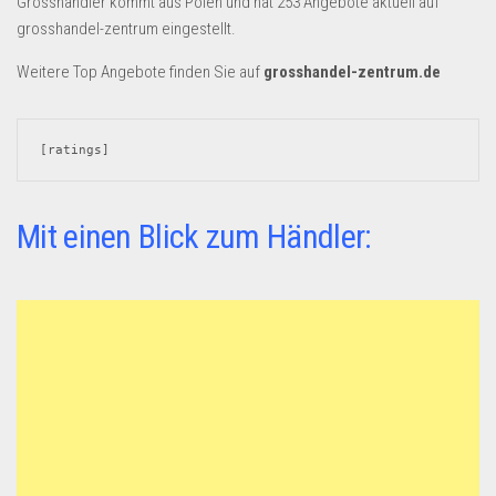
Grosshändler kommt aus Polen und hat 253 Angebote aktuell auf
Dropshipping-Produkte
grosshandel-zentrum eingestellt.
B2B Produkte
Weitere Top Angebote finden Sie auf
grosshandel-zentrum.de
Grosshandel
Amazon
[ratings]
Aldi
Lidl
Mit einen Blick zum Händler:
Kostenlos verkaufen
Anmelden
Kostenlos Registrieren
Newsletter