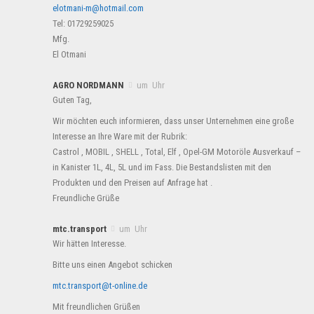
elotmani-m@hotmail.com
Tel: 01729259025
Mfg.
El Otmani
AGRO NORDMANN
um Uhr
Guten Tag,
Wir möchten euch informieren, dass unser Unternehmen eine große
Interesse an Ihre Ware mit der Rubrik:
Castrol , MOBIL , SHELL , Total, Elf , Opel-GM Motoröle Ausverkauf –
in Kanister 1L, 4L, 5L und im Fass. Die Bestandslisten mit den
Produkten und den Preisen auf Anfrage hat .
Freundliche Grüße
mtc.transport
um Uhr
Wir hätten Interesse.
Bitte uns einen Angebot schicken
mtc.transport@t-online.de
Mit freundlichen Grüßen