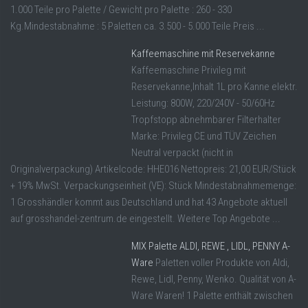
1.000 Teile pro Palette / Gewicht pro Palette : 260 - 330
Kg.Mindestabnahme : 5 Paletten ca. 3.500 - 5.000 Teile Preis ...
Kaffeemaschine mit Reservekanne
Kaffeemaschine Privileg mit
Reservekanne,Inhalt 1L pro Kanne elektr.
Leistung: 800W, 220/240V - 50/60Hz
Tropfstopp abnehmbarer Filterhalter
Marke: Privileg CE und TÜV Zeichen
Neutral verpackt (nicht in
Originalverpackung) Artikelcode: HHE016 Nettopreis: 21,00 EUR/Stück
+ 19% MwSt. Verpackungseinheit (VE): Stück Mindestabnahmemenge:
1 Grosshändler kommt aus Deutschland und hat 43 Angebote aktuell
auf grosshandel-zentrum.de eingestellt. Weitere Top Angebote ...
MIX Palette ALDI, REWE , LIDL, PENNY A-
Ware
Paletten voller Produkte von Aldi,
Rewe, Lidl, Penny, Wenko. Qualität von A-
Ware Waren! 1 Palette enthält zwischen