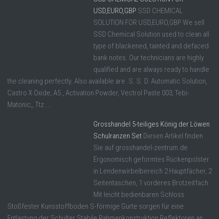
USD,EURO,GBP
SSD CHEMICAL
SOLUTION FOR USD,EURO,GBP We sell
SSD Chemical Solution used to clean all
type of blackened, tainted and defaced
bank notes. Our technicians are highly
qualified and are always ready to handle
the cleaning perfectly. Also available are .S. S. D. Automatic Solution,
Castro X Oxide, A5., Activation Powder, Vectrol Paste 003, Tebi-
Matonic,, Ttz ...
Grosshandel 5-teiliges König der Löwen
Schulranzen Set
Diesen Artikel finden
Sie auf grosshandel-zentrum.de
Ergonomisch geformtes Rückenpolster
in Lendenwirbelbereich 2 Hauptfächer, 2
Seitentaschen, 1 vorderes Brotzeitfach
Mit leicht bedienbaren Schloss
Stoßfester Kunsstoffboden S-förmige Gurte sorgen für eine
Entlastung der Schulter Stabile Rahmenkonstruktion Reflektoren an