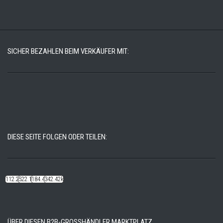
SICHER BEZAHLEN BEIM VERKÄUFER MIT:
DIESE SEITE FOLGEN ODER TEILEN:
112.22k
522.14k
184.48k
342.42k
ÜBER DIESEN B2B-GROSSHÄNDLER MARKTPLATZ