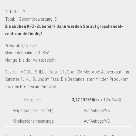
Lebensmittel & Getränke
Gefällt mir?:
Multimedia & Elektro
[Total:
1
Gesamtbewertung:
5
]
Sie suchen KFZ-Zubehör? Dann werden Sie auf
grosshandel-
Münzen
zentrum.de
fündig!
Spielzeug & Games
Preis: ab 3,27 EUR
Schuhe & Accessoires
Mindestabnahme: 3 LKW
Sport & Freizeit
Menge: bis der Vorrat reicht
Uhren & Schmuck
Castrol , MOBIL , SHELL , Total, Elf , Opel-GM Motoröle Ausverkauf – in
Wohnen & Einrichten
Kanister 1L, 4L, 5L und im Fass. Die Bestandslisten mit den Produkten
und den Preisen auf Anfrage.
Restposten-Angebote
Restposten für Privatpersonen
Nettopreis:
3,27 EUR/Stück
+ 19% MwSt.
eBay Restposten kaufen
Verpackungseinheit (VE):
Auf Anfrage/VB
Sonderposten-Angebote
Mindestabnahmemenge:
Auf Anfrage/VB
Saison & Eventprodkte