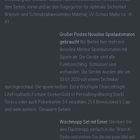
den Seiten, vorne und an den Tragegurten für optimale Sicherheit
Wasser- und Schmutzabweisendes Material, UV-Schutz Maße ca.: H
41 ...
Großer Posten Novoline Spielautomaten
gebraucht
Wir Bieten hier mehrere
Novoline Merkur Spielautomaten mit
Spiele an. Die Geräte sind alle
Funktionsfähig. Schlüssel sind
vorhanden. Die Geräte wurden alle am
03.01.2020 von einem Techniker
durchgeschaut. Die spiele heißen. Extra WildTriple ChanceKnight
LifeFrouttasticFortune SeekerGold of PersiaBingoBlazing StarEl
Torero oder auch Pokerkarten 5 € einzahlen 25 € BonusJoker's Cap
und viele weitere. Genauere Details ...
Wischmopp Set mit Eimer
Stecken Sie
den Flachmopp einfach in die "Wasch"-
Seite und ziehen Sie ihn ein paar Mal auf