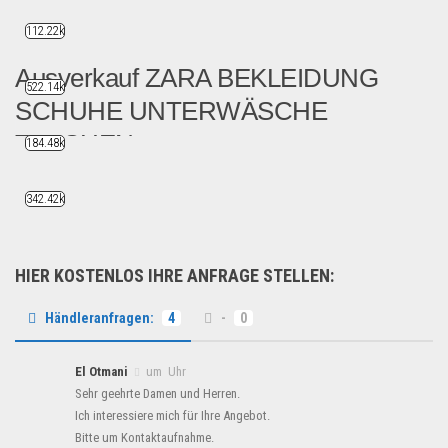
112.22k
Ausverkauf ZARA BEKLEIDUNG
522.14k
SCHUHE UNTERWÄSCHE
TASCHEN
184.48k
Ein Super Sonderposten Aus...
342.42k
Fashion & Mode
HIER KOSTENLOS IHRE ANFRAGE STELLEN:
Händleranfragen:
4
-
0
El Otmani
um Uhr
Sehr geehrte Damen und Herren.
Ich interessiere mich für Ihre Angebot.
Bitte um Kontaktaufnahme.