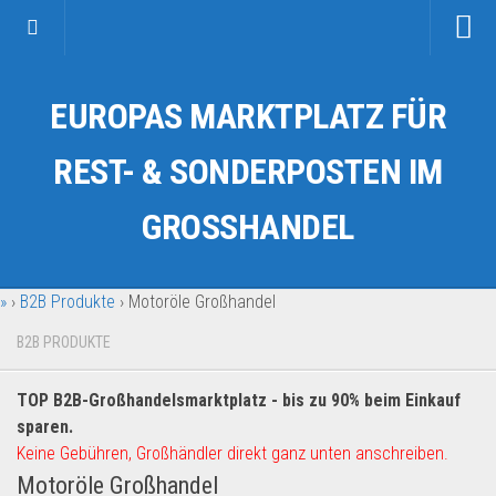
Startseite
EUROPAS MARKTPLATZ FÜR
Kategorien
Auto & Motorrad
REST- & SONDERPOSTEN IM
Drogerie & Tierbedarf
GROSSHANDEL
Fahrzeuge & Transport
Fashion & Mode
»
›
B2B Produkte
›
Motoröle Großhandel
Garten & Werkzeug
Geschäft, Büro & Schreibwaren
B2B PRODUKTE
Geschenkartikel
TOP B2B-Großhandelsmarktplatz - bis zu 90% beim Einkauf
Haushaltswaren
sparen.
Handy und Smartphone
Keine Gebühren, Großhändler direkt ganz unten anschreiben.
Motoröle Großhandel
Kosmetik & Pflege