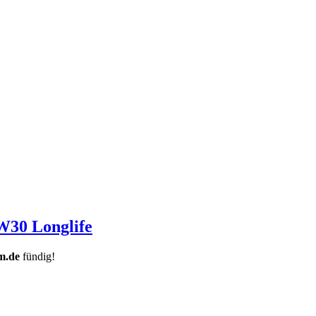
W30 Longlife
m.de
fündig!