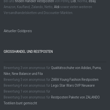
Bei uns
finden Händler Restposten
von Penny,
Lidl
, Norma,
eBay
,
Amazon, Kaufland, Zalando, Netto,
Aldi
sowie vielen weiteren
Versandhandelsketten und Discounter Märkten.
Aktueller Goldpreis
GROSSHANDEL UND RESTPOSTEN
Bewertung
3
von
anonymous
für
Qualitätsschuhe von Adidas, Puma,
Nike, New Balance und Fila
Bewertung
5
von
anonymous
für
ZARA Young Fashion Restposten
Bewertung
4
von
anonymous
für
Lego Star Wars OVP Neuware
Bewertung
1
von
anonymous
für
Bewertung
3
von
anonymous
für
Restposten Pakete von ZALANDO
Textilien bunt gemischt