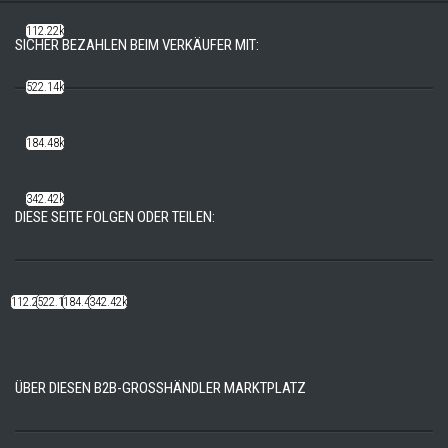
112.22k
SICHER BEZAHLEN BEIM VERKÄUFER MIT:
522.14k
184.48k
342.42k
DIESE SEITE FOLGEN ODER TEILEN:
112.22k
522.14k
184.48k
342.42k
ÜBER DIESEN B2B-GROSSHÄNDLER MARKTPLATZ