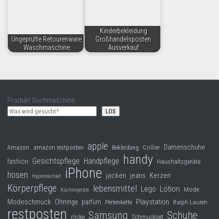
Kinderbekleidung
Ungeprüfte Retourenware
Großhandelsposten
Waschmaschine
Ausverkauf
Produkt Suchmaschine
LOS
apple
Damenschuhe
Collier
Amazon
amazon restposten
Bekleidung
handy
Gesichtspflege
Handpflege
fashion
Haushaltsgeräte
iPhone
hosen
jacken
jeans
Kerzen
Hygieneartikel
Körperpflege
lebensmittel
Lego
Lotion
Mode
Küchengeräte
Modeschmuck
Playstation
Ohrringe
parfüm
Perlenkette
Ralph Lauren
restposten
Samsung
Schuhe
röcke
Schmuckset