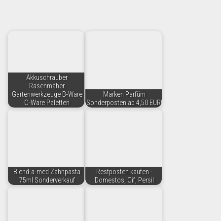
Akkuschrauber
Rasenmäher
Gartenwerkzeuge B-Ware
Marken Parfüm
C-Ware Paletten
Sonderposten ab 4,50 EUR!
Blend-a-med Zahnpasta
Restposten kaufen -
75ml Sonderverkauf
Domestos, Cif, Persil