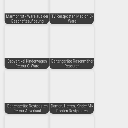
Marmor rot - Ware aus der
TV Restposten Medion B-
Geschäftsauflösung
Ware
Babyartikel Kinderwagen
Gartengeräte Rasenmäher
Retour C-Ware
Retouren
Gartengeräte Restposten
Damen, Herren, Kinder Mix
Retour Abverkauf
Posten Restposten