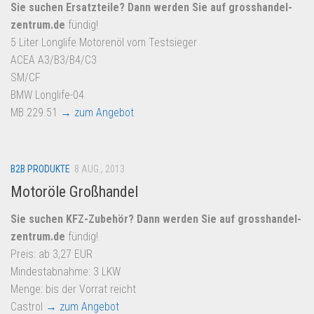
Dropshipping-Produkte
Sie suchen Ersatzteile? Dann werden Sie auf
grosshandel-
zentrum.de
fündig!
B2B Produkte
5 Liter Longlife Motorenöl vom Testsieger
Grosshandel
ACEA A3/B3/B4/C3
Amazon
SM/CF
BMW Longlife-04
Aldi
MB 229.51
→ zum Angebot
Lidl
Kostenlos verkaufen
B2B PRODUKTE
8 AUG., 2013
Anmelden
Motoröle Großhandel
Kostenlos Registrieren
Sie suchen KFZ-Zubehör? Dann werden Sie auf
grosshandel-
Newsletter
zentrum.de
fündig!
Preis: ab 3,27 EUR
Mindestabnahme: 3 LKW
Menge: bis der Vorrat reicht
Castrol
→ zum Angebot