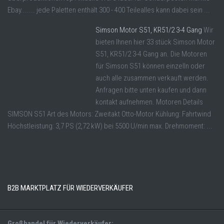
Ebay....... jede Paletten enthält 300 - 400 Teilealles kann dabei sein ...
Simson Motor S51, KR51/2 3-4 Gang
Wir
bieten Ihnen hier 33 stück Simson Motor
S51, KR51/2 3-4 Gang an. Die Motoren
für Simson S51 können einzelln oder
auch alle zusammen verkauft werden.
Anfragen bitte unten kaufen und dann
kontakt aufnehmen. Motoren Details
SIMSON S51 Art des Motors: Zweitakt Otto-Motor Kühlung: Fahrtwind
Höchstleistung: 3,7 PS (2,72 kW) bei 5500 U/min max. Drehmoment: ...
B2B MARKTPLATZ FÜR WIEDERVERKÄUFER
Großhandel für Wiederverkäufer: