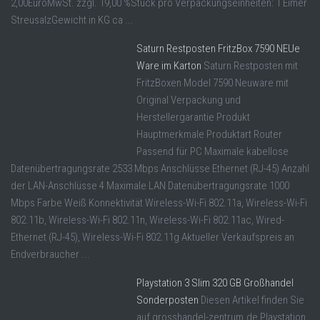
2,00EuroMwSt. zzgl. 19,00 %Stück pro Verpackungseinheiten: 1 Eimer
StreusalzGewicht in KG ca ...
Saturn Restposten FritzBox 7590 NEUe
Ware im Karton
Saturn Restposten mit
FritzBoxen Model 7590 Neuware mit
Original Verpackung und
Herstellergarantie Produkt
Hauptmerkmale Produktart Router
Passend für PC Maximale kabellose
Datenübertragungsrate 2533 Mbps Anschlüsse Ethernet (RJ-45) Anzahl
der LAN-Anschlüsse 4 Maximale LAN Datenübertragungsrate 1000
Mbps Farbe Weiß Konnektivität Wireless-Wi-Fi 802.11a, Wireless-Wi-Fi
802.11b, Wireless-Wi-Fi 802.11n, Wireless-Wi-Fi 802.11ac, Wired-
Ethernet (RJ-45), Wireless-Wi-Fi 802.11g Aktueller Verkaufspreis an
Endverbraucher ...
Playstation 3 Slim 320 GB Großhandel
Sonderposten
Diesen Artikel finden Sie
auf grosshandel-zentrum.de Playstation