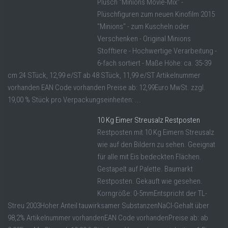
Plüsch "Minions Movie-Mix" -
Plüschfiguren zum neuen Kinofilm 2015
"Minions" - zum Kuscheln oder
Verschenken - Original Minions
Stofftiere - Hochwertige Verarbeitung -
6-fach sortiert - Maße Höhe: ca. 35-39
cm 24 STück, 12,99 e/ST ab 48 STück, 11,99 e/ST Artikelnummer
vorhanden EAN Code vorhanden Preise ab: 12,99Euro MwSt. zzgl.
19,00 % Stück pro Verpackungseinheiten: ...
10 Kg Eimer Streusalz Restposten
Restposten mit 10 Kg Eimern Streusalz
wie auf den Bildern zu sehen. Geeignat
für alle mit Eis bedeckten Flächen.
Gestapelt auf Palette. Baumarkt
Restposten. Gekauft wie gesehen.
Korngröße: 0-5mmEntspricht der TL-
Streu 2003Hoher Anteil tauwirksamer SubstanzenNaCl-Gehalt über
98,2% Artikelnummer vorhandenEAN Code vorhandenPreise ab: ab