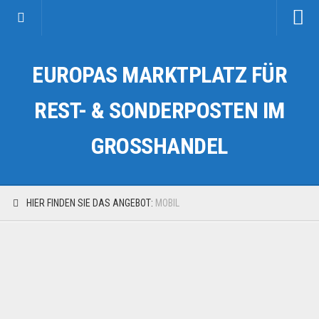
Startseite
EUROPAS MARKTPLATZ FÜR
Kategorien
Auto & Motorrad
REST- & SONDERPOSTEN IM
Drogerie & Tierbedarf
GROSSHANDEL
Fahrzeuge & Transport
Fashion & Mode
Garten & Werkzeug
HIER FINDEN SIE DAS ANGEBOT:
MOBIL
Geschäft, Büro & Schreibwaren
Geschenkartikel
Haushaltswaren
Handy und Smartphone
Kosmetik & Pflege